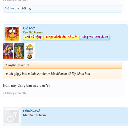
21 Tháng chín 2020
Gió Mơ
thích bài này.
Gió Mơ
Cao Thủ Forum
Chữ Ký Động
Tung Hoành Tân Thế Giới
Băng Mũ Rơm Shura
YumyKiddy said:
↑
mình góp ý bán mảnh ssr cho lv 19x để mem dễ lấy ishoo hơn
Hôm nay đang bán này bạn???
21 Tháng chín 2020
takalove96
Member Tích Cực