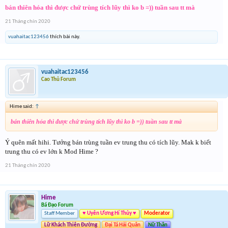
bán thiên hỏa thì được chứ trùng tích lũy thì ko b =)) tuần sau tt mà
21 Tháng chín 2020
vuahaitac123456
thích bài này.
vuahaitac123456
Cao Thủ Forum
Hime said:
↑
bán thiên hỏa thì được chứ trùng tích lũy thì ko b =)) tuần sau tt mà
Ý quên mất hihi. Tưởng bán trùng tuần ev trung thu có tích lũy. Mak k biết
trung thu có ev lớn k Mod Hime ?
21 Tháng chín 2020
Hime
Bá Đạo Forum
Staff Member
♥ Uyên Ương Hí Thủy ♥
Moderator
Lữ Khách Thiên Đường
Đại Tá Hải Quân
Nữ Thần