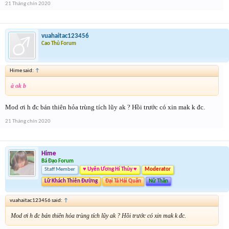
21 Tháng chín 2020
vuahaitac123456
Cao Thủ Forum
Hime said:
↑
à ok b
Mod ơi h đc bán thiên hỏa trùng tích lũy ak ? Hồi trước có xin mak k đc.
21 Tháng chín 2020
Hime
Bá Đạo Forum
Staff Member
♥ Uyên Ương Hí Thủy ♥
Moderator
Lữ Khách Thiên Đường
Đại Tá Hải Quân
Nữ Thần
vuahaitac123456 said:
↑
Mod ơi h đc bán thiên hỏa trùng tích lũy ak ? Hồi trước có xin mak k đc.