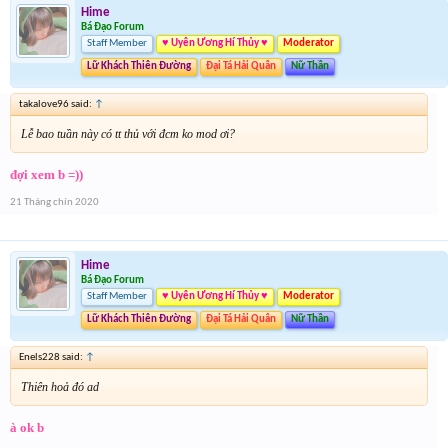
Hime
Bá Đạo Forum
Staff Member
♥ Uyên Ương Hí Thủy ♥
Moderator
Lữ Khách Thiên Đường
Đại Tá Hải Quân
Nữ Thần
takalove96 said:
↑
Lễ bao tuần này có tt thủ với đcm ko mod ơi?
đợi xem b =))
21 Tháng chín 2020
Hime
Bá Đạo Forum
Staff Member
♥ Uyên Ương Hí Thủy ♥
Moderator
Lữ Khách Thiên Đường
Đại Tá Hải Quân
Nữ Thần
Enels228 said:
↑
Thiên hoả đó ad
à ok b