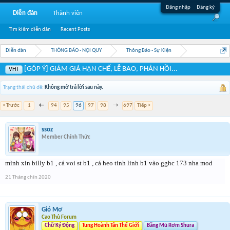
Đăng nhập
Đăng ký
Diễn đàn
Thành viên
Tìm kiếm diễn đàn
Recent Posts
Diễn đàn
THÔNG BÁO - NỘI QUY
Thông Báo - Sự Kiện
[GÓP Ý] GIẢM GIÁ HẠN CHẾ, LỄ BAO, PHẢN HỒI...
VHT
Trạng thái chủ đề:
Không mở trả lời sau này.
< Trước
1
←
94
95
96
97
98
→
697
Tiếp >
ssoz
Member Chính Thức
mình xin billy b1 , cá voi st b1 , cá heo tinh linh b1 vào gghc 173 nha mod
21 Tháng chín 2020
Gió Mơ
Cao Thủ Forum
Chữ Ký Động
Tung Hoành Tân Thế Giới
Băng Mũ Rơm Shura