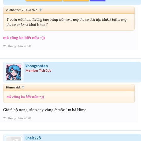
vuahaitac123456 said:
↑
Ý quên mất hihi. Tưởng bán trùng tuần ev trung thu có tích lũy. Mak k biết trung
thu có ev lớn k Mod Hime ?
mk cũng ko biết nữa =))
21 Tháng chín 2020
khongconten
Member Tích Cực
Hime said:
↑
mk cũng ko biết nữa =))
Giờ 6 bộ trang sức xoay vòng ở mốc 1m hả Hime
21 Tháng chín 2020
Enels228