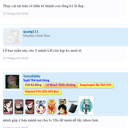
Thay cái túi bản vẽ thần bí thành con rồng b1 là đẹp
21 Tháng chín 2020
quang111
Member Chính Thức
Lễ bao tuần này cho 5 mảnh LH còn kịp ko mod ơi
21 Tháng chín 2020
YumyKiddy
Tuyệt Thế Anh Hùng
Chữ Ký Động
Lữ Khách Thiên Đường
Tung Hoành Tân Thế Giới
Wanted 500.000.000 Beri
mình góp ý bán mảnh ssr cho lv 19x để mem dễ lấy ishoo hơn