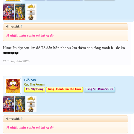
Hime said:
↑
H nhiều món r nên mk bỏ ra đó
Hime Ph đợt sau 1m để TS dẫn hồn nha vs 2m thêm con rồng xanh b1 đc ko
❤️❤️❤️❤️
21 Tháng chín 2020
Gió Mơ
Cao Thủ Forum
Chữ Ký Động
Tung Hoành Tân Thế Giới
Băng Mũ Rơm Shura
Hime said:
↑
H nhiều món r nên mk bỏ ra đó