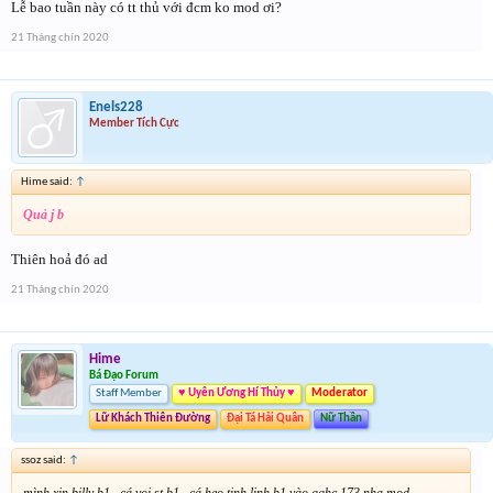
Lễ bao tuần này có tt thủ với đcm ko mod ơi?
21 Tháng chín 2020
Enels228
Member Tích Cực
Hime said:
↑
Quả j b
Thiên hoả đó ad
21 Tháng chín 2020
Hime
Bá Đạo Forum
Staff Member
♥ Uyên Ương Hí Thủy ♥
Moderator
Lữ Khách Thiên Đường
Đại Tá Hải Quân
Nữ Thần
ssoz said:
↑