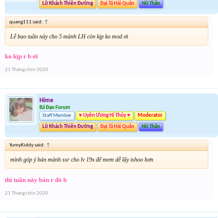
Lữ Khách Thiên Đường
Đại Tá Hải Quân
Nữ Thần
quang111 said:
↑
Lễ bao tuần này cho 5 mảnh LH còn kịp ko mod ơi
ko kịp r b ơi
21 Tháng chín 2020
Hime
Bá Đạo Forum
Staff Member
♥ Uyên Ương Hí Thủy ♥
Moderator
Lữ Khách Thiên Đường
Đại Tá Hải Quân
Nữ Thần
YumyKiddy said:
↑
mình góp ý bán mảnh ssr cho lv 19x để mem dễ lấy ishoo hơn
thì tuần này bán r đó b
21 Tháng chín 2020