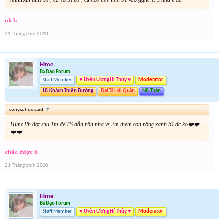
mình xin billy b1 , cá voi st b1 , cá heo tinh linh b1 vào gghc 173 nha mod
ok b
21 Tháng chín 2020
Hime
Bá Đạo Forum
Staff Member
♥ Uyên Ương Hí Thủy ♥
Moderator
Lữ Khách Thiên Đường
Đại Tá Hải Quân
Nữ Thần
sonyeuhue said:
↑
Hime Ph đợt sau 1m để TS dẫn hồn nha vs 2m thêm con rồng xanh b1 đc ko❤️❤️
❤️❤️
chắc được b
21 Tháng chín 2020
Hime
Bá Đạo Forum
Staff Member
♥ Uyên Ương Hí Thủy ♥
Moderator