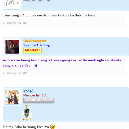
Member Chính Thức
Tầm trung cứ tích lên râu đen đánh thường bá thấy mẹ luôn
23 Tháng chín 2020
ShanksAkagami
Tuyệt Thế Anh Hùng
Moderator
nếu có con tướng tầm trung VC mà ngang ray S2 thì mình nghĩ ra Shanks
cũng k ai lấy đâu =)))
23 Tháng chín 2020
Iroha6
Member Tích Cực
Tân Tinh Tân Thế Giới
Nhưng Sabo là tướng Free mà