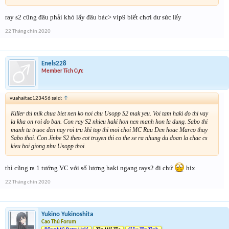
ray s2 cũng đâu phải khó lấy đâu bác> vip9 biết chơi dư sức lấy
22 Tháng chín 2020
Enels228
Member Tích Cực
vuahaitac123456 said:
↑
Killer thi mik chua biet nen ko noi chu Usopp S2 mak yeu. Voi tam haki do thi vay
la kha on roi do ban. Con ray S2 nhieu haki hon nen manh hon la dung. Sabo thi
manh tu truoc den nay roi tru khi top thi moi choi MC Rau Den hoac Marco thay
Sabo thoi. Con Jinbe S2 theo cot truyen thi co the se ra nhung du doan la chac cs
kieu hoi giong nhu Usopp thoi.
thì cũng ra 1 tướng VC với số lượng haki ngang rays2 đi chứ
hix
22 Tháng chín 2020
Yukino Yukinoshita
Cao Thủ Forum