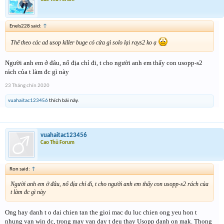
Enels228 said:
↑
Thế theo các ad usop killer buge có cửa gì solo lại rays2 ko ạ
Người anh em ở đâu, nổ địa chỉ đi, t cho người anh em thấy con usopp-s2
rách của t làm đc gì này
23 Tháng chín 2020
vuahaitac123456
thích bài này.
vuahaitac123456
Cao Thủ Forum
Ron said:
↑
Người anh em ở đâu, nổ địa chỉ đi, t cho người anh em thấy con usopp-s2 rách của
t làm đc gì này
Ong hay danh t o dai chien tan the gioi mac du luc chien ong yeu hon t
nhung van win dc, trong may van day t deu thay Usopp danh on mak. Thong