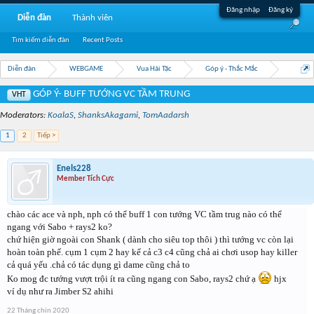
Đăng nhập
Đăng ký
Diễn đàn
Thành viên
Tìm kiếm diễn đàn
Recent Posts
Diễn đàn
WEBGAME
Vua Hải Tặc
Góp ý - Thắc Mắc
GÓP Ý- BUFF TƯỚNG VC TẦM TRUNG
VHT
Moderators:
KoalaS
,
ShanksAkagami
,
TomAadarsh
1
2
Tiếp >
Enels228
Member Tích Cực
chào các ace và nph, nph có thể buff 1 con tướng VC tầm trug nào có thể
ngang với Sabo + rays2 ko?
chứ hiện giờ ngoài con Shank ( dành cho siêu top thôi ) thì tướng vc còn lại
hoàn toàn phế. cụm 1 cụm 2 hay kể cả c3 c4 cũng chả ai chơi usop hay killer
cả quá yếu .chả có tác dụng gì dame cũng chả to
Ko mog đc tướng vượt trội ít ra cũng ngang con Sabo, rays2 chứ ạ
hjx
ví dụ như ra Jimber S2 ahihi
22 Tháng chín 2020