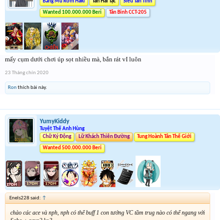
Băng Mũ Rơm Haki
Tân Hải Tặc
Siêu Tân Tinh
Wanted 100.000.000 Beri
Tân Binh CCT-205
mấy cụm dưới chơi úp sọt nhiều mà, bắn rát vI luôn
23 Tháng chín 2020
Ron
thích bài này.
YumyKiddy
Tuyệt Thế Anh Hùng
Chữ Ký Động
Lữ Khách Thiên Đường
Tung Hoành Tân Thế Giới
Wanted 500.000.000 Beri
Enels228 said:
↑
chào các ace và nph, nph có thể buff 1 con tướng VC tầm trug nào có thể ngang với