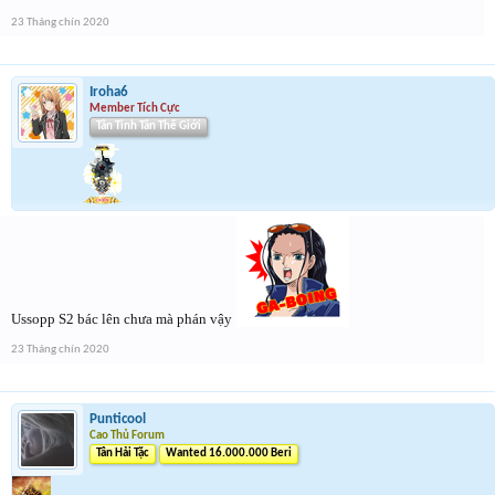
23 Tháng chín 2020
Iroha6
Member Tích Cực
Tân Tinh Tân Thế Giới
Ussopp S2 bác lên chưa mà phán vậy
23 Tháng chín 2020
Punticool
Cao Thủ Forum
Tân Hải Tặc
Wanted 16.000.000 Beri