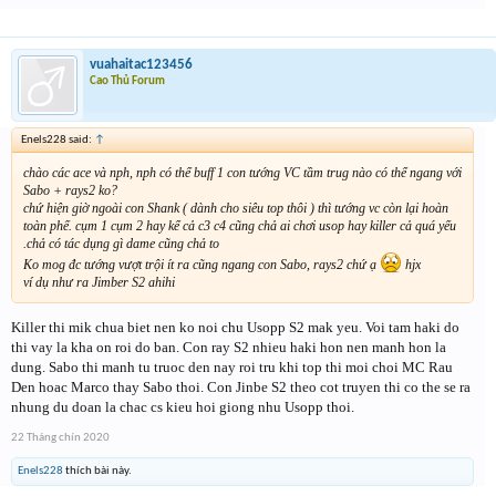
vuahaitac123456
Cao Thủ Forum
Enels228 said:
↑
chào các ace và nph, nph có thể buff 1 con tướng VC tầm trug nào có thể ngang với
Sabo + rays2 ko?
chứ hiện giờ ngoài con Shank ( dành cho siêu top thôi ) thì tướng vc còn lại hoàn
toàn phế. cụm 1 cụm 2 hay kể cả c3 c4 cũng chả ai chơi usop hay killer cả quá yếu
.chả có tác dụng gì dame cũng chả to
Ko mog đc tướng vượt trội ít ra cũng ngang con Sabo, rays2 chứ ạ
hjx
ví dụ như ra Jimber S2 ahihi
Killer thi mik chua biet nen ko noi chu Usopp S2 mak yeu. Voi tam haki do
thi vay la kha on roi do ban. Con ray S2 nhieu haki hon nen manh hon la
dung. Sabo thi manh tu truoc den nay roi tru khi top thi moi choi MC Rau
Den hoac Marco thay Sabo thoi. Con Jinbe S2 theo cot truyen thi co the se ra
nhung du doan la chac cs kieu hoi giong nhu Usopp thoi.
22 Tháng chín 2020
Enels228
thích bài này.