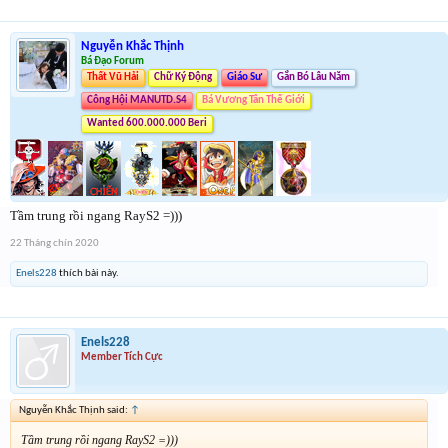
Nguyễn Khắc Thịnh
Bá Đạo Forum
Thất Vũ Hải
Chữ Ký Động
Giáo Sư
Gắn Bó Lâu Năm
Công Hội MANUTD.S4
Bá Vương Tân Thế Giới
Wanted 600.000.000 Beri
Tầm trung rồi ngang RayS2 =)))
22 Tháng chín 2020
Enels228
thích bài này.
Enels228
Member Tích Cực
Nguyễn Khắc Thịnh said:
↑
Tầm trung rồi ngang RayS2 =)))