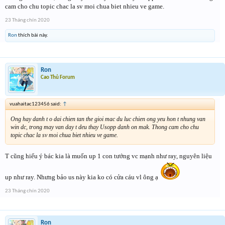
cam cho chu topic chac la sv moi chua biet nhieu ve game.
23 Tháng chín 2020
Ron
thích bài này.
Ron
Cao Thủ Forum
vuahaitac123456 said:
↑
Ong hay danh t o dai chien tan the gioi mac du luc chien ong yeu hon t nhung van
win dc, trong may van day t deu thay Usopp danh on mak. Thong cam cho chu
topic chac la sv moi chua biet nhieu ve game.
T cũng hiểu ý bác kia là muốn up 1 con tướng vc mạnh như ray, nguyên liệu
up như ray. Nhưng bảo us này kia ko có cửa cáu vl ông ạ
23 Tháng chín 2020
Ron