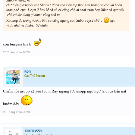
Sabo + rays2 ko?
chứ hiện giờ ngoài con Shank ( dành cho siêu top thôi ) thì tướng vc còn lại hoàn
toàn phế. cụm 1 cụm 2 hay kể cả c3 c4 cũng chả ai chơi usop hay killer cả quá yếu
.chả có tác dụng gì dame cũng chả to
Ko mog đc tướng vượt trội ít ra cũng ngang con Sabo, rays2 chứ ạ
hjx
ví dụ như ra Jimber S2 ahihi
còn burgess kìa b
23 Tháng chín 2020
Ron
Cao Thủ Forum
Chấm hỏi usopp s2 yếu luôn. Ray ngang lực usopp ngơ ngơ là bị us bắn nát
bướm đấy
23 Tháng chín 2020
JOKERs551