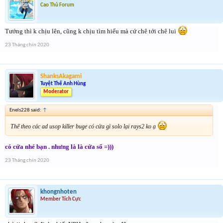
Cao Thủ Forum
Tướng thì k chịu lên, cũng k chịu tìm hiểu mà cứ chê tới chê lui
23 Tháng chín 2020
ShanksAkagami
Tuyệt Thế Anh Hùng
Moderator
Enels228 said:
↑
Thế theo các ad usop killer buge có cửa gì solo lại rays2 ko ạ
có cửa nhé bạn . nhưng là là cửa sổ =)))
23 Tháng chín 2020
khongnhoten
Member Tích Cực