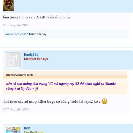
tầm trung thì us s2 với kill là ổn rồi đó bác
23 Tháng chín 2020
vuahaitac123456
thích bài này.
Enels228
Member Tích Cực
ShanksAkagami said:
↑
nếu có con tướng tầm trung VC mà ngang ray S2 thì mình nghĩ ra Shanks
cũng k ai lấy đâu =)))
Thế theo các ad usop killer buge có cửa gì solo lại rays2 ko ạ
23 Tháng chín 2020
Ron
Cao Thủ Forum