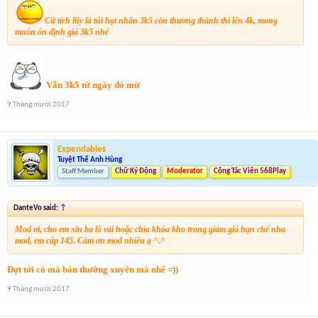
Cứ tích lũy là túi hạt nhân 3k5 còn thương thành thì lên 4k, mong
muốn ổn định giá 3k5 nhé
Vẫn 3k5 từ ngày đó mừ
9 Tháng mười 2017
Expendables
Tuyệt Thế Anh Hùng
Staff Member
Chữ Ký Động
Moderator
Cộng Tác Viên 568Play
DanteVo said:
↑
Mod ơi, cho em xin ba lô vải hoặc chìa khóa kho trong giảm giá hạn chế nha
mod, em cấp 145. Cảm ơn mod nhiều ạ ^.^
Đợt tới có mà bán thường xuyên mà nhể =))
9 Tháng mười 2017