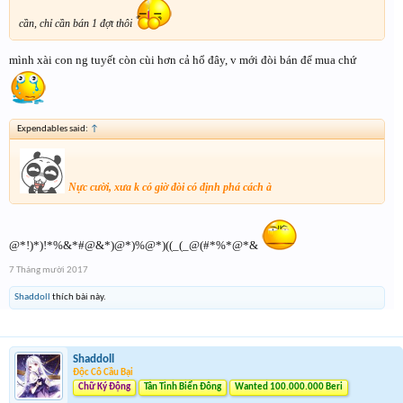
cần, chỉ cần bán 1 đợt thôi
mình xài con ng tuyết còn cùi hơn cả hổ đây, v mới đòi bán để mua chứ
Expendables said:
↑
Nực cười, xưa k có giờ đòi có định phá cách à
@*!)*)!*%&*#@&*)@*)%@*)((_(_@(#*%*@*&
7 Tháng mười 2017
Shaddoll
thích bài này.
Shaddoll
Độc Cô Cầu Bại
Chữ Ký Động
Tân Tinh Biển Đông
Wanted 100.000.000 Beri