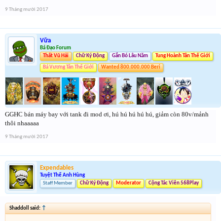
9 Tháng mười 2017
Vữa
Bá Đạo Forum
Thất Vũ Hải
Chữ Ký Động
Gắn Bó Lâu Năm
Tung Hoành Tân Thế Giới
Bá Vương Tân Thế Giới
Wanted 800.000.000 Beri
GGHC bán máy bay với tank đi mod ơi, hú hú hú hú hú, giảm còn 80v/mảnh
thôi nhaaaaa
9 Tháng mười 2017
Expendables
Tuyệt Thế Anh Hùng
Staff Member
Chữ Ký Động
Moderator
Cộng Tác Viên 568Play
Shaddoll said:
↑