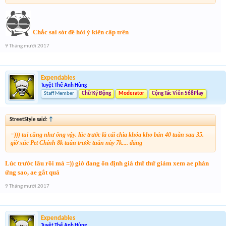
Chắc sai sót để hỏi ý kiến cấp trên
9 Tháng mười 2017
Expendables
Tuyệt Thế Anh Hùng
Staff Member
Chữ Ký Động
Moderator
Cộng Tác Viên 568Play
StreetStyle said:
↑
=))) tui cũng như ông vậy. lúc trước là cái chìa khóa kho bán 40 tuần sau 35.
giờ xúc Pet Chính 8k tuần trước tuần này 7k.... đắng
Lúc trước lâu rồi mà =)) giờ đang ổn định giá thử thử giảm xem ae phản
ứng sao, ae gắt quá
9 Tháng mười 2017
Expendables
Tuyệt Thế Anh Hùng