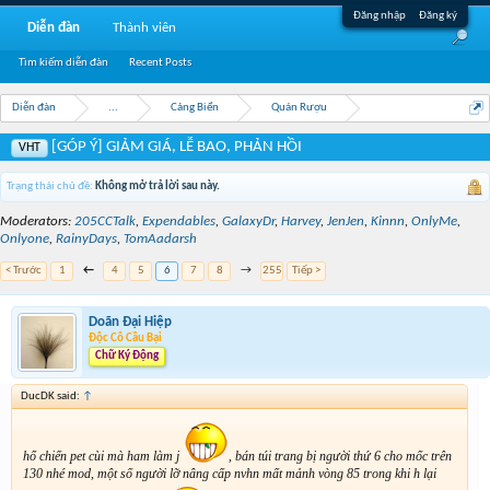
Đăng nhập
Đăng ký
Diễn đàn
Thành viên
Tìm kiếm diễn đàn
Recent Posts
Diễn đàn
...
Cảng Biển
Quán Rượu
[GÓP Ý] GIẢM GIÁ, LỄ BAO, PHẢN HỒI
VHT
Trạng thái chủ đề:
Không mở trả lời sau này.
Moderators:
205CCTalk
,
Expendables
,
GalaxyDr
,
Harvey
,
JenJen
,
Kinnn
,
OnlyMe
,
Onlyone
,
RainyDays
,
TomAadarsh
< Trước
1
←
4
5
6
7
8
→
255
Tiếp >
Doãn Đại Hiệp
Độc Cô Cầu Bại
Chữ Ký Động
DucDK said:
↑
hổ chiến pet cùi mà ham làm j
, bán túi trang bị người thứ 6 cho mốc trên
130 nhé mod, một số người lỡ nâng cấp nvhn mất mảnh vòng 85 trong khi h lại