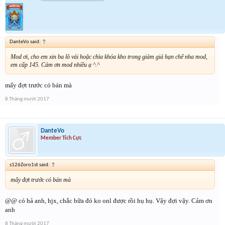
DanteVo said:
↑
Mod ơi, cho em xin ba lô vải hoặc chìa khóa kho trong giảm giá hạn chế nha mod,
em cấp 145. Cảm ơn mod nhiều ạ ^.^
mấy đợt trước có bán mà
8 Tháng mười 2017
DanteVo
Member Tích Cực
s126Zoro1st said:
↑
mấy đợt trước có bán mà
@@ có hả anh, hjx, chắc bữa đó ko onl được rồi hụ hụ. Vậy đợi vậy. Cảm ơn
anh
8 Tháng mười 2017