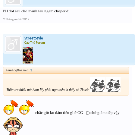
PH dot sau cho manh tau ngam choper di
9 Tháng mười 2017
StreetStyle
Cao Thủ Forum
XemXoqXoa said:
↑
Tuần trc thiếu mà ham lấy phải nạp thêm h thấy có 7k xót
chắc giờ ko dám tiêu gì ở GG =))) chờ giảm tiếp vậy