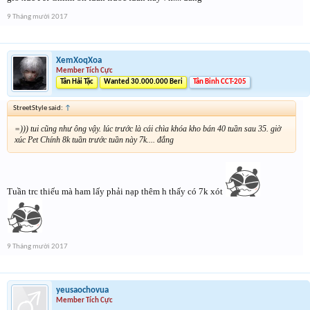
9 Tháng mười 2017
XemXoqXoa
Member Tích Cực
Tân Hải Tặc
Wanted 30.000.000 Beri
Tân Binh CCT-205
StreetStyle said:
↑
=))) tui cũng như ông vậy. lúc trước là cái chìa khóa kho bán 40 tuần sau 35. giờ
xúc Pet Chính 8k tuần trước tuần này 7k.... đắng
Tuần trc thiếu mà ham lấy phải nạp thêm h thấy có 7k xót
9 Tháng mười 2017
yeusaochovua
Member Tích Cực