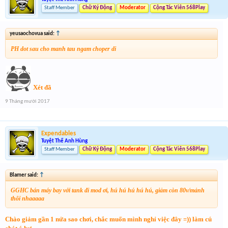
Staff Member
Chữ Ký Động
Moderator
Cộng Tác Viên 568Play
yeusaochovua said:
↑
PH dot sau cho manh tau ngam choper di
Xét đã
9 Tháng mười 2017
Expendables
Tuyệt Thế Anh Hùng
Staff Member
Chữ Ký Động
Moderator
Cộng Tác Viên 568Play
Blamer said:
↑
GGHC bán máy bay với tank đi mod ơi, hú hú hú hú hú, giảm còn 80v/mảnh
thôi nhaaaaa
Chào giảm gần 1 nửa sao chơi, chắc muốn mình nghỉ việc đây =)) làm cú