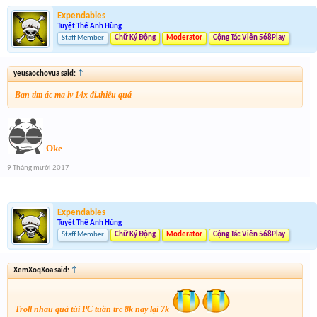
Expendables
Tuyệt Thế Anh Hùng
Staff Member
Chữ Ký Động
Moderator
Cộng Tác Viên 568Play
yeusaochovua said:
↑
Ban tim ác ma lv 14x đi.thiếu quá
Oke
9 Tháng mười 2017
Expendables
Tuyệt Thế Anh Hùng
Staff Member
Chữ Ký Động
Moderator
Cộng Tác Viên 568Play
XemXoqXoa said:
↑
Troll nhau quá túi PC tuần trc 8k nay lại 7k