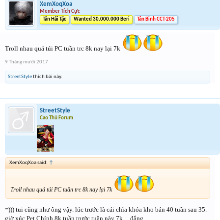
XemXoqXoa
Member Tích Cực
Tân Hải Tặc
Wanted 30.000.000 Beri
Tân Binh CCT-205
Troll nhau quá túi PC tuần trc 8k nay lại 7k
9 Tháng mười 2017
StreetStyle
thích bài này.
StreetStyle
Cao Thủ Forum
XemXoqXoa said:
↑
Troll nhau quá túi PC tuần trc 8k nay lại 7k
=))) tui cũng như ông vậy. lúc trước là cái chìa khóa kho bán 40 tuần sau 35.
giờ xúc Pet Chính 8k tuần trước tuần này 7k.... đắng