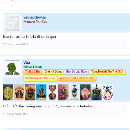
yeusaochovua
Member Tích Cực
Ban tim ác ma lv 14x đi.thiếu quá
8 Tháng mười 2017
Vữa
Bá Đạo Forum
Thất Vũ Hải
Chữ Ký Động
Gắn Bó Lâu Năm
Tung Hoành Tân Thế Giới
Bá Vương Tân Thế Giới
Wanted 800.000.000 Beri
Giảm Tử Hồn xuống nữa đi mod ơi, còn mắc quá huhuhu
9 Tháng mười 2017