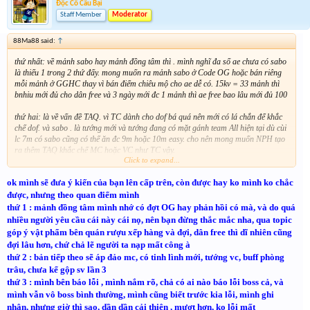
Độc Cô Cầu Bại
Staff Member
Moderator
88Ma88 said:
↑
thứ nhất: về mảnh sabo hay mảnh đồng tâm thì . mình nghĩ đa số ae chưa có sabo
là thiếu 1 trong 2 thứ đấy. mong muốn ra mảnh sabo ở Code OG hoặc bán riêng
mỗi mảnh ở GGHC thay vì bán điểm chiêu mộ cho ae dễ có. 15kv = 33 mảnh thì
bnhiu mới đủ cho dân free và 3 ngày mới đc 1 mảnh thì ae free bao lâu mới đủ 100
thứ hai: là về vấn đề TAQ. vì TC dành cho dof bá quá nên mới có lá chắn để khắc
chế dof. và sabo . là tướng mới và tướng đang có mặt gánh team All hiện tại dù cùi
lc 7m có sabo cũng có thế ăn đc 9m hoặc 10m easy. cho nên mong muốn NPH tạo
ra thêm TAQ khắc chế MC hoặc VC như TC vậy.
Click to expand...
thứ 3: là lỗi game. cố gắng khắc phục tình trạng lỗi boss TG. sv lỗi sv k thì công
ok mình sẽ đưa ý kiến của bạn lên cấp trên, còn được hay ko mình ko chắc
bằng cho ai.kik vào boss thì cứ hiện đang load mãi đứng im k f5 nó cũng vẫn đứng
im như trời trồng vậy
được, nhưng theo quan điểm mình
thứ 1 : mảnh đồng tâm mình nhớ có đợt OG hay phản hồi có mà, và do quá
thứ 4: với cả mong muốn mở thêm nhiều HĐ mới cho ae chơi vui vẻ chứ le que
nhiều người yêu cầu cái này cái nọ, nên bạn đừng thắc mắc nha, qua topic
GGHC CAM VADC giảm giá mãi cũng k có j mới với cả gộp sv lần 4 cho sv cũ đi .
góp ý vật phẩm bên quán rượu xếp hàng và đợi, dân free thì dĩ nhiên cũng
sv nào cũng le que 4 5 người thì sẽ có nhiều người sau này nghĩ game vì sv k còn ai
đợi lâu hơn, chứ chả lẽ người ta nạp mất công à
để chơi.
thứ 2 : bản tiếp theo sẽ áp đảo mc, có tinh lình mới, tướng vc, buff phòng
Đây là ý kiến của mình . mong NPH đọc và xem xét lại góp ý của mình . cám ơn
trâu, chưa kể gộp sv lần 3
nhiều
thứ 3 : mình bên báo lỗi , mình nắm rõ, chả có ai nào báo lỗi boss cả, và
mình vẫn vô boss bình thường, mình cũng biết trước kia lỗi, mình ghi
nhận, nhưng giờ thì sao, dần dần cải thiện , mượt hơn, ko lỗi mất