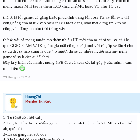
hiện tại dù cùi lc 7m có sabo cũng có thế ăn đc 9m hoặc 10m easy. cho nên
mong muốn NPH tạo ra thêm TAQ khắc chế MC hoặc VC như TC vậy.
thứ 3: là lỗi game. cố gắng khắc phục tình trạng lỗi boss TG. sv lỗi sv k thì
công bằng cho ai.kik vào boss thì cứ hiện đang load mãi đứng im k f5 nó
cũng vẫn đứng im như trời trồng vậy
thứ 4: với cả mong muốn mở thêm nhiều HĐ mới cho ae chơi vui vẻ chứ le
que GGHC CAM VADC giảm giá mãi cũng k có j mới với cả gộp sv lần 4 cho
sv cũ đi . sv nào cũng le que 4 5 người thì sẽ có nhiều người sau này nghĩ
game vì sv k còn ai để chơi.
Đây là ý kiến của mình . mong NPH đọc và xem xét lại góp ý của mình . cám
ơn nhiều
23 Tháng mười 2018
HuangZhl
Member Tích Cực
1- Từ từ sẽ có , hối cái j
2- Sai, lá chắn đã có từ đầu game nên mặc định thế, muốn VC MC có trái thế
ah, quên đi
3- Đã cố gắng hết sức dồi
4- Muốn thế thì nạp nhiều máu chút