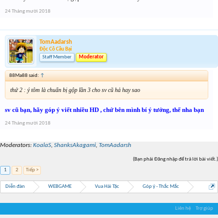
nếu tiến hành thì ảnh hưởng đến game lỗi, hiện giờ đang từ từ khác phục , chờ
24 Tháng mười 2018
ngày ra mắt,
bạn ngoài việc ca than, hãy gop ý những HD mới để bên nhà phát triển viết có
hơn ko
TomAadarsh
Độc Cô Cầu Bại
Staff Member
Moderator
88Ma88 said:
↑
thứ 2 : ý tôm là chuẩn bị gộp lần 3 cho sv cũ hả hay sao
sv cũ bạn, hãy góp ý viết nhiều HD , chứ bên mình bí ý tưởng, thế nha bạn
24 Tháng mười 2018
Moderators:
KoalaS
,
ShanksAkagami
,
TomAadarsh
(Bạn phải Đăng nhập để trả lời bài viết.)
1
2
Tiếp >
Diễn đàn
WEBGAME
Vua Hải Tặc
Góp ý - Thắc Mắc
Liên hệ
Trợ giúp