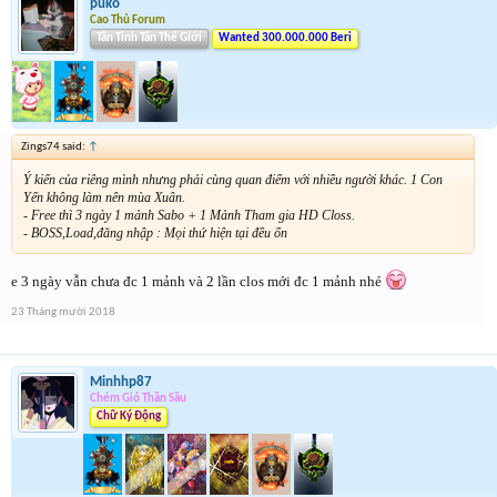
puko
Cao Thủ Forum
Tân Tinh Tân Thế Giới
Wanted 300.000.000 Beri
Zings74 said:
↑
Ý kiến của riêng mình nhưng phải cùng quan điểm với nhiều người khác. 1 Con
Yến không làm nên mùa Xuân.
- Free thì 3 ngày 1 mảnh Sabo + 1 Mảnh Tham gia HD Closs.
- BOSS,Load,đăng nhập : Mọi thứ hiện tại đều ổn
e 3 ngày vẫn chưa đc 1 mảnh và 2 lần clos mới đc 1 mảnh nhé
23 Tháng mười 2018
Minhhp87
Chém Gió Thần Sầu
Chữ Ký Động