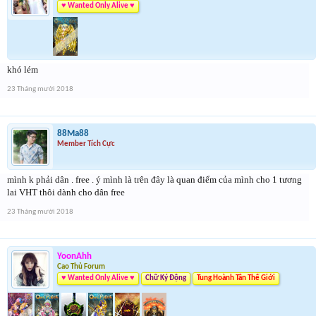
♥ Wanted Only Alive ♥
khó lém
23 Tháng mười 2018
88Ma88
Member Tích Cực
mình k phải dân . free . ý mình là trên đây là quan điểm của mình cho 1 tương
lai VHT thôi dành cho dân free
23 Tháng mười 2018
YoonAhh
Cao Thủ Forum
♥ Wanted Only Alive ♥
Chữ Ký Động
Tung Hoành Tân Thế Giới