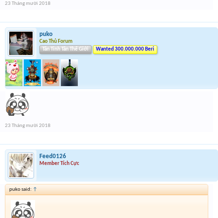
23 Tháng mười 2018
puko
Cao Thủ Forum
Tân Tinh Tân Thế Giới
Wanted 300.000.000 Beri
23 Tháng mười 2018
Feed0126
Member Tích Cực
puko said:
↑