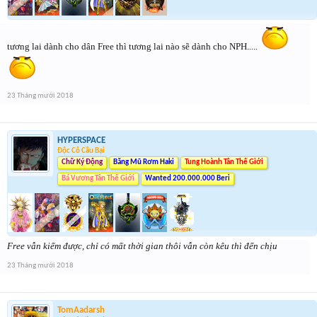
tương lai dành cho dân Free thì tương lai nào sẽ dành cho NPH.....
23 Tháng mười 2018
HYPERSPACE
Độc Cô Cầu Bại
Chữ Ký Động
Băng Mũ Rơm Haki
Tung Hoành Tân Thế Giới
Bá Vương Tân Thế Giới
Wanted 200.000.000 Beri
Free vẫn kiếm được, chỉ có mất thời gian thôi vẫn còn kêu thì đến chịu
23 Tháng mười 2018
TomAadarsh