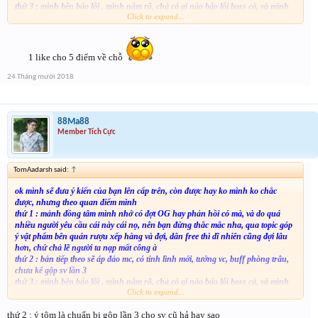
thứ 3 : mình bên báo lỗi , mình nắm rõ, chả có ai nào báo lỗi boss cả, và mình
Click to expand...
vẫn vô boss bình thường, mình cũng biết trước kia lỗi, mình ghi nhận, nhưng
giờ thì sao, dần dần cải thiện , mượt hơn, ko lỗi mất
thư 4 : mình nghe thoáng qua, đã thử nghiệm 1 số HD nhưng do nhiều lí do,
nếu tiến hành thì ảnh hưởng đến game lỗi, hiện giờ đang từ từ khác phục , chờ
1 like cho 5 điểm về chỗ
ngày ra mắt,
bạn ngoài việc ca than, hãy gop ý những HD mới để bên nhà phát triển viết có
24 Tháng mười 2018
hơn ko
88Ma88
Member Tích Cực
TomAadarsh said:
↑
ok mình sẽ đưa ý kiến của bạn lên cấp trên, còn được hay ko mình ko chắc
được, nhưng theo quan điểm mình
thứ 1 : mảnh đồng tâm mình nhớ có đợt OG hay phản hồi có mà, và do quá
nhiều người yêu cầu cái này cái nọ, nên bạn đừng thắc mắc nha, qua topic góp
ý vật phẩm bên quán rượu xếp hàng và đợi, dân free thì dĩ nhiên cũng đợi lâu
hơn, chứ chả lẽ người ta nạp mất công à
thứ 2 : bản tiếp theo sẽ áp đảo mc, có tinh lình mới, tướng vc, buff phòng trâu,
chưa kể gộp sv lần 3
thứ 3 : mình bên báo lỗi , mình nắm rõ, chả có ai nào báo lỗi boss cả, và mình
Click to expand...
vẫn vô boss bình thường, mình cũng biết trước kia lỗi, mình ghi nhận, nhưng
giờ thì sao, dần dần cải thiện , mượt hơn, ko lỗi mất
thứ 2 : ý tôm là chuẩn bị gộp lần 3 cho sv cũ hả hay sao
thư 4 : mình nghe thoáng qua, đã thử nghiệm 1 số HD nhưng do nhiều lí do,