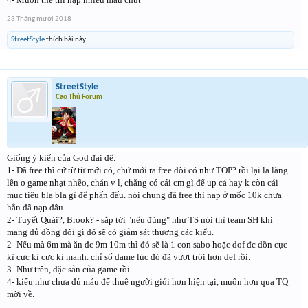
23 Tháng mười 2018
StreetStyle
thích bài này.
StreetStyle
Cao Thủ Forum
Giống ý kiến của God đại đế.
1- Đã free thì cứ từ từ mới có, chứ mới ra free đòi có như TOP? rồi lại la làng
lên ơ game nhạt nhẽo, chán v l, chẳng có cái cm gì để up cả hay k còn cái
mục tiêu bla bla gì để phấn đấu. nói chung đã free thì nạp ở mốc 10k chưa
hẳn đã nạp đâu.
2- Tuyết Quái?, Brook? - sắp tới "nếu đúng" như TS nói thì team SH khi
mang đủ đồng đội gì đó sẽ có giảm sát thương các kiểu.
2- Nếu mà 6m mà ăn đc 9m 10m thì đó sẽ là 1 con sabo hoặc dof đc dồn cực
kì cực kì cực kì mạnh. chỉ số dame lúc đó đã vượt trội hơn def rồi.
3- Như trên, đặc sản của game rồi.
4- kiểu như chưa đủ máu để thuê người giỏi hơn hiện tại, muốn hơn qua TQ
mời về.