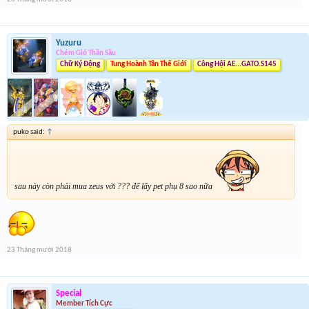
Yuzuru
Chém Gió Thần Sầu
Chữ Ký Động
Tung Hoành Tân Thế Giới
Công Hội AE...GATO.S145
puko said:
↑
sau này còn phải mua zeus với ??? để lấy pet phụ 8 sao nữa
23 Tháng mười 2018
Special
Member Tích Cực