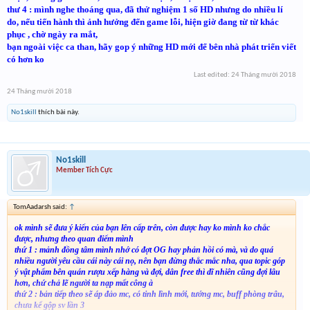
thư 4 : mình nghe thoáng qua, đã thử nghiệm 1 số HD nhưng do nhiều lí
do, nếu tiến hành thì ảnh hưởng đến game lỗi, hiện giờ đang từ từ khác
phục , chờ ngày ra mắt,
bạn ngoài việc ca than, hãy gop ý những HD mới để bên nhà phát triển viết
có hơn ko
Last edited:
24 Tháng mười 2018
24 Tháng mười 2018
No1skill
thích bài này.
No1skill
Member Tích Cực
TomAadarsh said:
↑
ok mình sẽ đưa ý kiến của bạn lên cấp trên, còn được hay ko mình ko chắc
được, nhưng theo quan điểm mình
thứ 1 : mảnh đồng tâm mình nhớ có đợt OG hay phản hồi có mà, và do quá
nhiều người yêu cầu cái này cái nọ, nên bạn đừng thắc mắc nha, qua topic góp
ý vật phẩm bên quán rượu xếp hàng và đợi, dân free thì dĩ nhiên cũng đợi lâu
hơn, chứ chả lẽ người ta nạp mất công à
thứ 2 : bản tiếp theo sẽ áp đảo mc, có tinh lình mới, tướng mc, buff phòng trâu,
chưa kể gộp sv lần 3