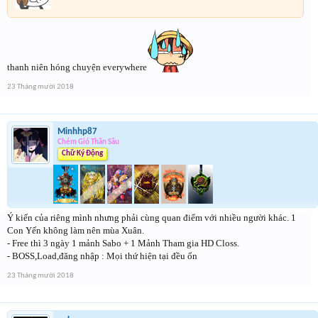
thanh niên hóng chuyện everywhere
23 Tháng mười 2018
Minhhp87
Chém Gió Thần Sầu
Chữ Ký Động
Ý kiến của riêng mình nhưng phải cùng quan điểm với nhiều người khác. 1
Con Yến không làm nên mùa Xuân.
- Free thì 3 ngày 1 mảnh Sabo + 1 Mảnh Tham gia HD Closs.
- BOSS,Load,đăng nhập : Mọi thứ hiện tại đều ổn
23 Tháng mười 2018