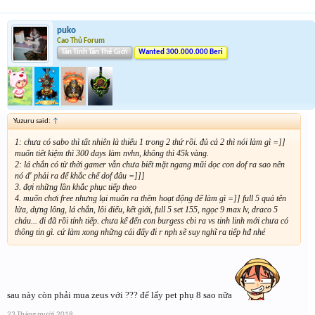
puko
Cao Thủ Forum
Tân Tinh Tân Thế Giới
Wanted 300.000.000 Beri
Yuzuru said:
↑
1: chưa có sabo thì tất nhiên là thiếu 1 trong 2 thứ rồi. đủ cả 2 thì nói làm gì =]]
muốn tiêt kiệm thì 300 days làm nvhn, không thì 45k vàng.
2: lá chắn có từ thời gamer vẫn chưa biết mặt ngang mũi dọc con dof ra sao nên
nó đ' phải ra để khắc chế dof đâu =]]]
3. đợi những lần khắc phục tiếp theo
4. muốn chơi free nhưng lại muốn ra thêm hoạt động để làm gì =]] full 5 quả tên
lửa, dựng lông, lá chắn, lôi điểu, kết giới, full 5 set 155, ngọc 9 max lv, draco 5
cháu... đi đã rồi tính tiếp. chưa kể đến con burgess cbi ra vs tinh linh mới chưa có
thông tin gì. cứ làm xong những cái đấy đi r nph sẽ suy nghĩ ra tiếp hđ nhé
sau này còn phải mua zeus với ??? để lấy pet phụ 8 sao nữa
23 Tháng mười 2018