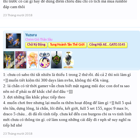
thì trước có cái gì hay để dùng điểm chiêu đâu chỉ có tích mà mua rumble
đáp cam thôi
23 Tháng mười 2018
Yuzuru
Chém Gió Thần Sầu
Chữ Ký Động
Tung Hoành Tân Thế Giới
Công Hội AE...GATO.S145
1: chưa có sabo thì tất nhiên là thiếu 1 trong 2 thứ rồi. đủ cả 2 thì nói làm gì
=]] muốn tiêt kiệm thì 300 days làm nvhn, không thì 45k vàng.
2: lá chắn có từ thời gamer vẫn chưa biết mặt ngang mũi dọc con dof ra sao
nên nó đ' phải ra để khắc chế dof đâu =]]]
3. đợi những lần khắc phục tiếp theo
4. muốn chơi free nhưng lại muốn ra thêm hoạt động để làm gì =]] full 5 quả
tên lửa, dựng lông, lá chắn, lôi điểu, kết giới, full 5 set 155, ngọc 9 max lv,
draco 5 cháu... đi đã rồi tính tiếp. chưa kể đến con burgess cbi ra vs tinh linh
mới chưa có thông tin gì. cứ làm xong những cái đấy đi r nph sẽ suy nghĩ ra
tiếp hđ nhé
23 Tháng mười 2018