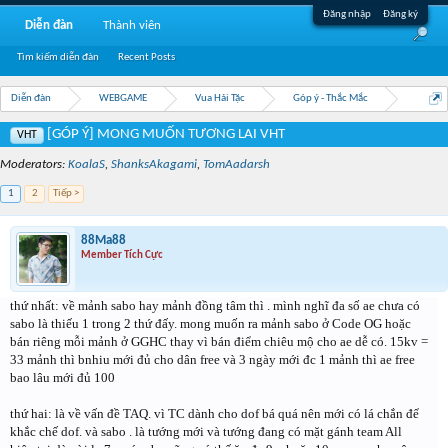
Đăng nhập
Đăng ký
Diễn đàn
Thành viên
Tìm kiếm diễn đàn
Recent Posts
Diễn đàn
WEBGAME
Vua Hải Tặc
Góp ý - Thắc Mắc
[GÓP Ý] MONG MUỐN TƯƠNG LAI VHT
VHT
Moderators:
KoalaS
,
ShanksAkagami
,
TomAadarsh
1
2
Tiếp >
88Ma88
Member Tích Cực
thứ nhất: về mảnh sabo hay mảnh đồng tâm thì . mình nghĩ đa số ae chưa có
sabo là thiếu 1 trong 2 thứ đấy. mong muốn ra mảnh sabo ở Code OG hoặc
bán riêng mỗi mảnh ở GGHC thay vì bán điểm chiêu mộ cho ae dễ có. 15kv =
33 mảnh thì bnhiu mới đủ cho dân free và 3 ngày mới đc 1 mảnh thì ae free
bao lâu mới đủ 100
thứ hai: là về vấn đề TAQ. vì TC dành cho dof bá quá nên mới có lá chắn để
khắc chế dof. và sabo . là tướng mới và tướng đang có mặt gánh team All