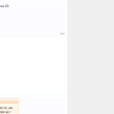
oàn lỗi
#42
ết rồi, nên
chậm lại r