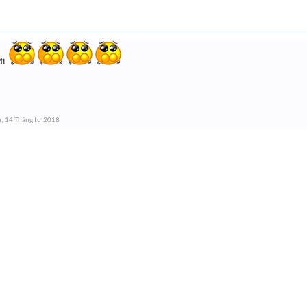
đi
h
,
14 Tháng tư 2018