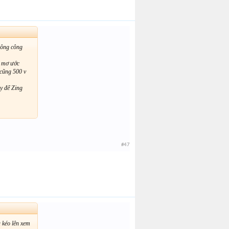
không công
g mơ ước
 cũng 500 v
ãy để Zing
#47
 kéo lên xem