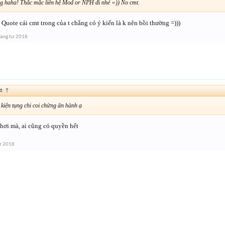
ng haha! Thắc mắc liên hệ Mod or NPH đi nhé =)) No cmt.
Quote cái cmt trong của t chẳng có ý kiến là k nên bồi thường =)))
áng tư 2018
d:
↑
. kiện tụng chi coi chừng ăn hành ạ
hơi mà, ai cũng có quyền hết
ư 2018