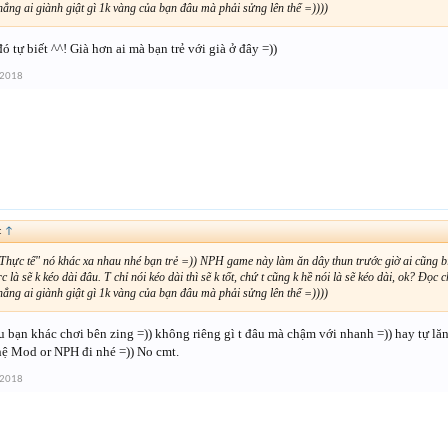
hẳng ai giành giật gì 1k vàng của bạn đâu mà phải sửng lên thế =))))
ó tự biết ^^! Già hơn ai mà bạn trẻ với già ở đây =))
 2018
:
↑
Thực tế" nó khác xa nhau nhé bạn trẻ =)) NPH game này làm ăn dây thun trước giờ ai cũng bi
c là sẽ k kéo dài đâu. T chỉ nói kéo dài thì sẽ k tốt, chứ t cũng k hề nói là sẽ kéo dài, ok? Đọc 
hẳng ai giành giật gì 1k vàng của bạn đâu mà phải sửng lên thế =))))
 bạn khác chơi bên zing =)) không riêng gì t đâu mà chậm với nhanh =)) hay tự lă
hệ Mod or NPH đi nhé =)) No cmt.
 2018