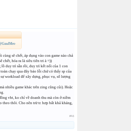
@GauIMeo
Cuối cùng sẽ chết, áp dụng vào con game nào chả
hết, hóa ra là siêu tiên tri à =))
 duy trì sẵn rồi, duy trì kết nối của 1 con
 toàn chạy qua đây báo lỗi chứ có thấy sp của
n sự workload để xây dựng, phục vụ, số lượng
t mà nhiều game khác trên zing cũng củi). Hoặc
ng.
đồng vht, ko chỉ về doanh thu mà còn ở niềm
 theo thôi. Cho nên trừ tr. hợp bất khả kháng,
#46