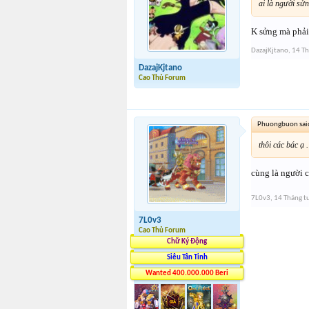
ai là người sử
K sửng mà phải 
DazajKjtano
,
14 Th
DazajKjtano
Cao Thủ Forum
Phuongbuon sai
thôi các bác ạ 
cùng là người c
7L0v3
,
14 Tháng t
7L0v3
Cao Thủ Forum
Chữ Ký Động
Siêu Tân Tinh
Wanted 400.000.000 Beri