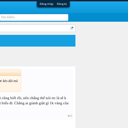
Đăng nhập
Đăng ký
ợc kéo dài mà
ũng biết rồi, nên chẳng thể nói trc là sẽ k
át biểu đi. Chẳng ai giành giật gì 1k vàng của
#41