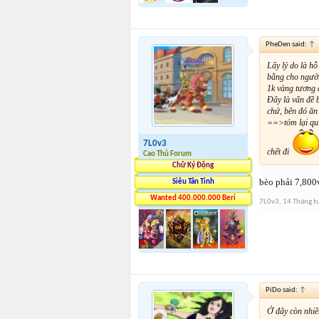
PheDen said:
↑
Lấy lý do là hỗ
bằng cho người
1k vàng tương 
Đây là vấn đề b
chứ, bên đó ăn
==>tóm lại quí 
7L0v3
chết đi
Cao Thủ Forum
Chữ Ký Động
bèo phải 7,800
Siêu Tân Tinh
Wanted 400.000.000 Beri
7L0v3
,
14 Tháng t
PiDo said:
↑
Ở đây còn nhiề