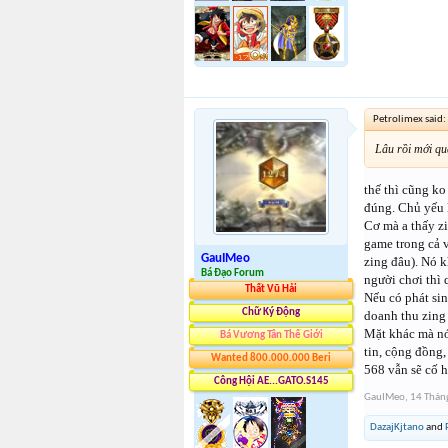
Petrolimex said:
Lâu rồi mới qua
thế thì cũng ko
đúng. Chủ yếu l
Cơ mà a thấy zi
game trong cả v
GauIMeo
zing đâu). Nó 
Bá Đạo Forum
người chơi thì 
Thất Vũ Hải
Nếu có phát sin
Chữ Ký Động
doanh thu zing 
Mặt khác mà nó
Bá Vương Tân Thế Giới
tin, cộng đồng,
Wanted 800.000.000 Beri
568 vẫn sẽ cố h
Công Hội AE...GATO.S145
GauIMeo
,
14 Thán
DazajKjtano
and