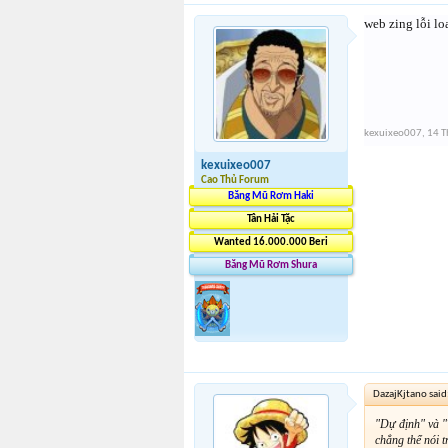
web zing lỗi lo
kexuixeo007
,
14 T
kexuixeo007
Cao Thủ Forum
Băng Mũ Rơm Haki
Tân Hải Tặc
Wanted 16.000.000 Beri
Băng Mũ Rơm Shura
DazajKjtano said
"Dự định" và "
chẳng thể nói tr