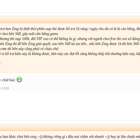
 trợ ben Zing bị thiệt thòi phần nạp thẻ được hỗ trợ 1k vàng / ngày cho tất cả tk là cào bằng, 
 choi bên 568, gây mất cân bằng game.
đương thẻ nạp 100k, đối VIP cao có thể không là gì, nhưng với người choi free thì con số đán
ên Zing thì để bên Zing giải quyết, sao bên 568 lai ưu tiên , nếu bên Zing được 1k thì bên 568
 cơm thì bên này cũng phải có cháo chứ
vị hỗ trợ kiểu này là không được, bên này các đợt lỗi cũng không thấy bồi thường kiểu này, h
v chứ bác
ư 2018
u bạn khác chơi bên zing =)) không riêng gì t đâu mà chậm với nhanh =)) hay tự lăn chuột mà