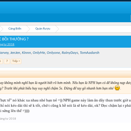
Cảng Biển
Quán Rượu
C BỒI THƯỜNG ?
ng tư 2018
.
arvey
,
JenJen
,
Kinnn
,
OnlyMe
,
Onlyone
,
RainyDays
,
TomAadarsh
6
7
Tiếp >
ay không mình nghĩ bạn là người biết rõ hơn mình. Nếu bạn là NPH bạn có để không nạp đư
g? Trước khi phát biểu hay suy nghĩ chậm 5s. Đừng để tay gõ nhanh hơn bạn nhé
.
hực tế" nó khác xa nhau nhé bạn trẻ =)) NPH game này làm ăn dây thun trước giờ ai c
chỉ nói kéo dài thì sẽ k tốt, chứ t cũng k hề nói là sẽ kéo dài, ok? Đọc chậm lại r ph
 sửng lên thế =))))
áng tư 2018