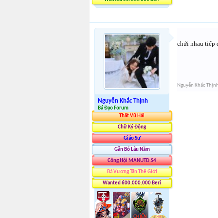
chửi nhau tiếp 
Nguyễn Khắc Thịn
Nguyễn Khắc Thịnh
Bá Đạo Forum
Thất Vũ Hải
Chữ Ký Động
Giáo Sư
Gắn Bó Lâu Năm
Công Hội MANUTD.S4
Bá Vương Tân Thế Giới
Wanted 600.000.000 Beri