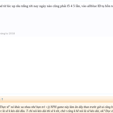
ad từ lúc up râu trắng tới nay ngày nào cũng phải f5 4 5 lần, vào allblue ID tụ hồn t
háng tư 2018
:
↑
Thực tế" nó khác xa nhau nhé bạn trẻ =)) NPH game này làm ăn dây thun trước giờ ai cũng bi
c là sẽ k kéo dài đâu. T chỉ nói kéo dài thì sẽ k tốt, chứ t cũng k hề nói là sẽ kéo dài, ok? Đọc 