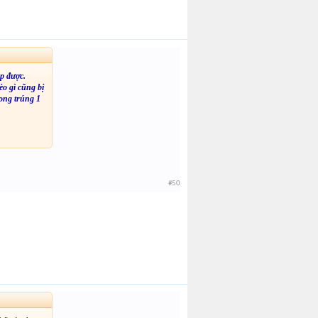
p được.
èo gì cũng bị
ong trúng 1
#50