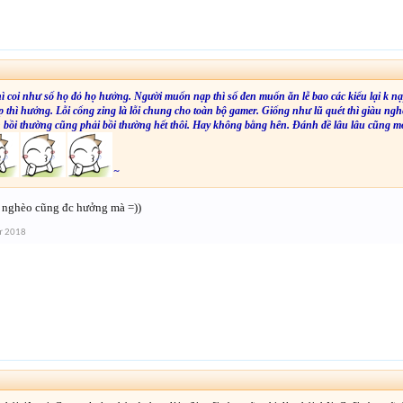
↑
ì coi như số họ đỏ họ hưởng. Người muốn nạp thì số đen muốn ăn lễ bao các kiểu lại k nạ
 thì hưởng. Lỗi cổng zing là lỗi chung cho toàn bộ gamer. Giống như lũ quét thì giàu ngh
n bồi thường cũng phải bồi thường hết thôi. Hay không bằng hên. Đánh đề lâu lâu cũng m
~
àu nghèo cũng đc hưởng mà =))
ư 2018
↑