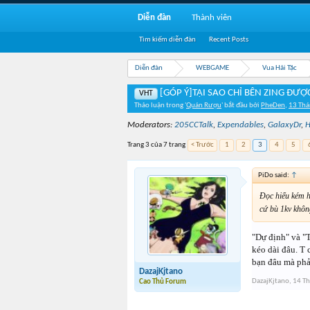
Diễn đàn
Thành viên
Tìm kiếm diễn đàn
Recent Posts
Diễn đàn
WEBGAME
Vua Hải Tặc
[GÓP Ý]TẠI SAO CHỈ BÊN ZING ĐƯỢ
VHT
Thảo luận trong '
Quán Rượu
' bắt đầu bởi
PheDen
,
13 Thá
Moderators:
205CCTalk
,
Expendables
,
GalaxyDr
,
H
Trang 3 của 7 trang
< Trước
1
2
3
4
5
PiDo said:
↑
Đọc hiểu kém h
cứ bù 1kv khôn
"Dự định" và "T
kéo dài đâu. T 
bạn đâu mà phải
DazajKjtano
DazajKjtano
,
14 Th
Cao Thủ Forum