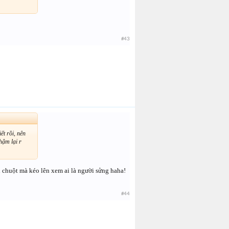
#43
ết rồi, nên
chậm lại r
n chuột mà kéo lên xem ai là người sửng haha!
#44