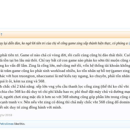
↑
y lại diễn đàn, ko ngờ lời tiên tri của chị về cổng game zing sắp thành hiện thực, có phỏng a
 phải tiên tri. Game ol nào chả có vòng đời, rồi cuối cùng cũng bị đào thải thôi. 
à tồn tại bn lâu mà thôi. Chỉ tay bất cứ con game nào phán ko sớm thì muộn cũng sẽ c
ng ko vấn đề lắm. Zing là cổng lớn, mở cũng mở rồi, vốn hệ thống tài khoản khổng lồ
ài trăm game cũng ko phát sinh workload nhiều, ko tốn nhân sự hỗ trợ (gamer zing
khác với bọn truongton, nhaccuatui là mở kiểu tay ngang, ko chuyên, phải tốn nhâ
quá ít ỏi, kém xa zing và 568.
h chắc chỉ 2 khả năng: sếp lớn vng yêu cầu thanh lọc cổng zing (thế thì ko chỉ vh
chia cho 568 ko đủ duy trì chi phí khấu hao sv, phí thuê đặt máy chủ và đường mạ
i, người chơi zing mặc dù ít hơn so với 568 nhưng cũng góp phần lớn trong cộng 
 cạnh tranh v.v. Nên nếu vht zing có đóng thì chả mấy chốc vht 568 cũng đổ domino
ết sức duy trì zing đồng hành với mình.
g tư 2018
Petrolimex
like this.