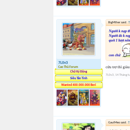
BigMther said:
Người k nạp th
Người đỏ k nạp
quét 1 lượt nê
con chứ
7L0v3
cứu trợ thì gi
Cao Thủ Forum
Chữ Ký Động
7L0v3
,
14 Tháng t
Siêu Tân Tinh
Wanted 400.000.000 Beri
GauIMeo said: