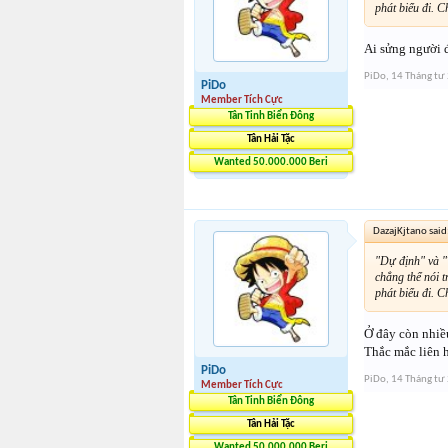
phát biểu đi. C
Ai sửng người đ
PiDo
,
14 Tháng tư
PiDo
Member Tích Cực
Tân Tinh Biển Đông
Tân Hải Tặc
Wanted 50.000.000 Beri
DazajKjtano said
"Dự định" và "
chẳng thể nói tr
phát biểu đi. C
Ở đây còn nhiều
Thắc mắc liên 
PiDo
PiDo
,
14 Tháng tư
Member Tích Cực
Tân Tinh Biển Đông
Tân Hải Tặc
Wanted 50.000.000 Beri