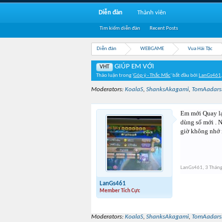
Diễn đàn
Thành viên
Tìm kiếm diễn đàn
Recent Posts
Diễn đàn
WEBGAME
Vua Hải Tặc
GIÚP EM VỚI
VHT
Thảo luận trong '
Góp ý - Thắc Mắc
' bắt đầu bởi
LanGs461
Moderators:
KoalaS
,
ShanksAkagami
,
TomAadars
Em mới Quay lại
dùng số mới . N
giờ không nhớ m
LanGs461
,
3 Thán
LanGs461
Member Tích Cực
Moderators:
KoalaS
,
ShanksAkagami
,
TomAadars