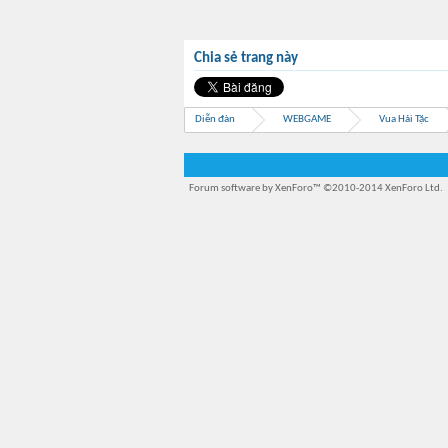
Chia sẻ trang này
Diễn đàn
WEBGAME
Vua Hải Tặc
Forum software by XenForo™
©2010-2014 XenForo Ltd.