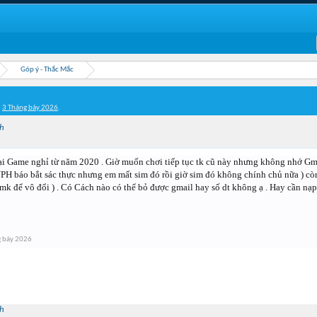
Góp ý - Thắc Mắc
,
3 Tháng bảy 2026
.
h
 Game nghỉ từ năm 2020 . Giờ muốn chơi tiếp tục tk cũ này nhưng không nhớ Gmail 
PH báo bắt sác thực nhưng em mất sim đó rồi giờ sim đó không chính chủ nữa ) còn 
k để vô đổi ) . Có Cách nào có thể bỏ được gmail hay số dt không ạ . Hay cần nạp 
g bảy 2026
h