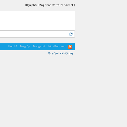
(Bạn phải Đăng nhập để trả lời bài viết.)
Liên hệ
Trợ giúp
Trang chủ
Lên đầu trang
Quy định và Nội quy