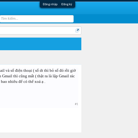
Đăng nhập
Đăng ký
và số điện thoại ( số dt thì bỏ số đó rồi giờ
Gmail thì cũng mất ( thật ra là lập Gmail rác
bao nhiêu để có thể xoá ạ .
#1