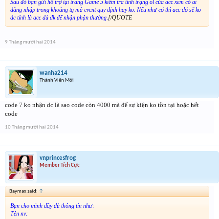
Sau đó bạn gửi hỗ trợ tại trang Game 5 kiểm tra tình trạng ol của acc xem có ai
đăng nhập trong khoảng tg mà event quy định hay ko. Nếu như có thì acc đó sẽ ko
đc tính là acc đủ đk để nhận phận thưởng.
[/QUOTE
9 Tháng mười hai 2014
wanha214
Thành Viên Mới
code 7 ko nhận dc là sao code còn 4000 mà để sự kiện ko tồn tại hoặc hết
code
10 Tháng mười hai 2014
vnprincesfrog
Member Tích Cực
Baymax said:
↑
Bạn cho mình đầy đủ thông tin như:
Tên nv: