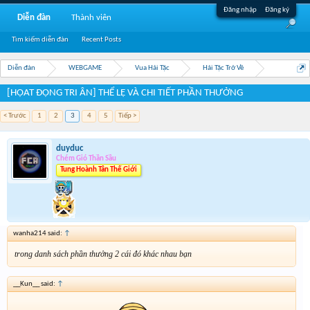
Đăng nhập
Đăng ký
Diễn đàn
Thành viên
Tìm kiếm diễn đàn
Recent Posts
Diễn đàn
WEBGAME
Vua Hải Tặc
Hải Tặc Trở Về
[HỌAT ĐỘNG TRI ÂN] THỂ LỆ VÀ CHI TIẾT PHẦN THƯỞNG
< Trước
1
2
3
4
5
Tiếp >
duyduc
Chém Gió Thần Sầu
Tung Hoành Tân Thế Giới
wanha214 said:
↑
trong danh sách phần thưởng 2 cái đó khác nhau bạn
__Kun__ said:
↑