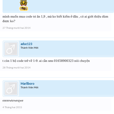
mình muốn mua code tri ân 1,9 , mà ko biết kiếm ở đâu , có ai giới thiệu dùm
được ko?
27 Tháng mười hai 2014
aduc123
Thành Viên Mới
t còn 1 bộ code trở về 1-9. ai cần sms 01658900323 nói chuyện
28 Tháng mười hai 2014
Marllboro
Thành Viên Mới
ererewteweqwe
4 Tháng hai 2015