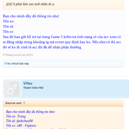
@@ h phải làm sao mới nhận dc ạ
Bạn cho mình đầy đủ thông tin như:
Tên nv:
Tên id:
Tên sv:
Sau đó bạn gửi hỗ trợ tại trang Game 5 kiểm tra tình trạng ol của acc xem có
ai đăng nhập trong khoảng tg mà event quy định hay ko. Nếu như có thì acc
đó sẽ ko đc tính là acc đủ đk để nhận phận thưởng.
9 Tháng mười hai 2014
ViYeu
thích bài này.
ViYeu
Thành Viên Mới
Baymax said:
↑
Bạn cho mình đầy đủ thông tin như:
Tên nv: Trang
Tên id: fanhchua90
Tên sv: s80 : Fujitora