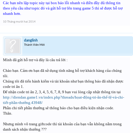
Các bạn nên lập topic này tại box báo lỗi nhanh và điền đầy đủ thông tin
theo yêu cầu như topic đó và gửi hỗ trợ lên trang game 5 thì sẽ được hỗ trợ
nhanh hơn.
10 Tháng mười hai 2014
danglinh
Thành Viên Mới
Mình đã gửi hỗ trợ và đây là câu trả lời :
Chào bạn. Cảm ơn bạn đã sử dụng tính năng hỗ trợ khách hàng của chúng
tôi.
Chúng tôi đã tiến hành kiểm và tài khoản như bạn thông báo đã nhận được
code tri ân 1.
Để nhận code tri ân 2, 3, 4, 5, 6, 7, 8, 9 bạn vui lòng cập nhật thông tin tại
http://diendan.game1.vn/index.php?threads/họat-động-tri-ân-thể-lệ-và-chi-
tiết-phần-thưởng.43948/
Phần chi tiết phần thưởng sẽ thông báo cho bạn điều kiện nhận code.
Thân.
Nhưng mình vô trang giftcode thì tài khoản của bạn vẫn không nằm trong
danh sách nhận thưởng ???