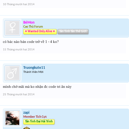
10 Tháng mười hai 2014
BéMon
Cao Thủ Forum
♥ Wanted Only Alive ♥
Tân Tinh Tân Thế Giới
có bác nào bán code trở về 1 - 4 ko?
15 Tháng mười hai 2014
Truongkute11
Thành Viên Mới
mình chờ mãi mà ko nhận đc code tri ân này
25 Tháng mười hai 2014
zapi
Member Tích Cực
Tân Tinh Đại Hải Trình