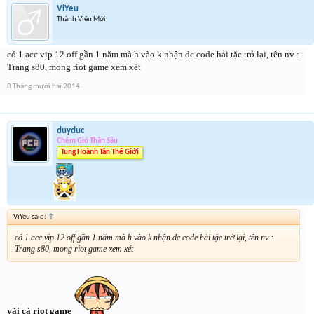
ViYeu
Thành Viên Mới
có 1 acc vip 12 off gần 1 năm mà h vào k nhận dc code hải tặc trở lại, tên nv :
Trang s80, mong riot game xem xét
8 Tháng mười hai 2014
duyduc
Chém Gió Thần Sầu
Tung Hoành Tân Thế Giới
ViYeu said:
↑
có 1 acc vip 12 off gần 1 năm mà h vào k nhận dc code hải tặc trở lại, tên nv :
Trang s80, mong riot game xem xét
vãi cả riot game