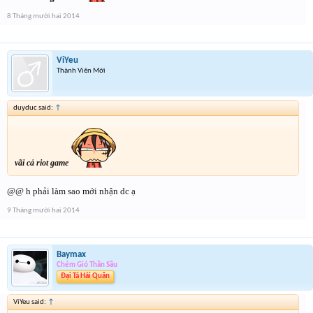
8 Tháng mười hai 2014
ViYeu
Thành Viên Mới
duyduc said:
↑
vãi cả riot game
@@ h phải làm sao mới nhận dc ạ
9 Tháng mười hai 2014
Baymax
Chém Gió Thần Sầu
Đại Tá Hải Quân
ViYeu said:
↑