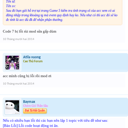
Tên id:
Tên sv:
Sau đó bạn gửi hỗ trợ tại trang Game 5 kiểm tra tình trạng ol của acc xem có ai
đăng nhập trong khoảng tg mà event quy định hay ko. Nếu như có thì acc đó sẽ ko
đc tính là acc đủ đk để nhận phận thưởng.
Code 7 bị lỗi rùi mod sửa gấp dùm
10 Tháng mười hai 2014
Atila vuong
Cao Thủ Forum
acc mình cũng bị lỗi rồi mod ơi
10 Tháng mười hai 2014
Baymax
Chém Gió Thần Sầu
Đại Tá Hải Quân
Nếu có nhiều bạn lỗi thì các bạn nên lập 1 topic với tiêu đề như sau:
[Báo Lỗi] Lỗi code hoạt động tri ân.