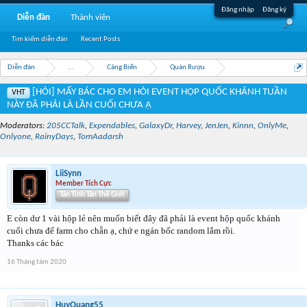
Đăng nhập
Đăng ký
Diễn đàn
Thành viên
Tìm kiếm diễn đàn
Recent Posts
Diễn đàn
...
Cảng Biển
Quán Rượu
[HỎI] MẤY BÁC CHO EM HỎI EVENT HỘP QUỐC KHÁNH TUẦN
VHT
NÀY ĐÃ PHẢI LÀ LẦN CUỐI CHƯA Ạ
Moderators:
205CCTalk
,
Expendables
,
GalaxyDr
,
Harvey
,
JenJen
,
Kinnn
,
OnlyMe
,
Onlyone
,
RainyDays
,
TomAadarsh
LiiSynn
Member Tích Cực
Tân Tinh Tân Thế Giới
E còn dư 1 vài hộp lẻ nên muốn biết đây đã phải là event hộp quốc khánh
cuối chưa để farm cho chẵn ạ, chứ e ngán bốc random lắm rồi.
Thanks các bác
16 Tháng tám 2020
HuyQuang55