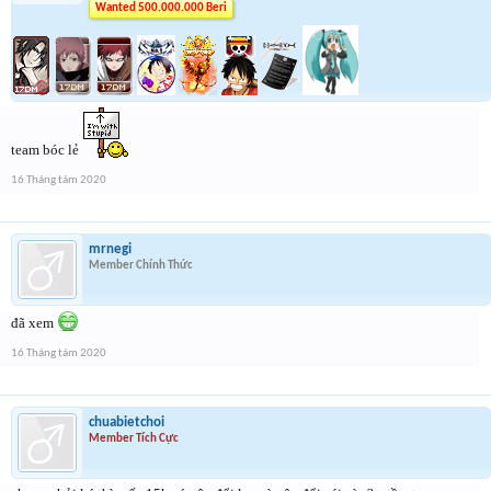
Wanted 500.000.000 Beri
team bóc lẻ
16 Tháng tám 2020
mrnegi
Member Chính Thức
đã xem
16 Tháng tám 2020
chuabietchoi
Member Tích Cực