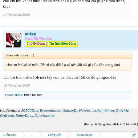
cho em hỏi ké thì mốc 15h có nên đổi k ạ và nên đổi cái gì ạ? e tầm trung
thoi
17 Tháng tám 2020
mrken
Chém Gió Thần Sầu
Chữ Ký Động
Tân Tinh Biển Đông
chuabietchoi said:
↑
cho em hỏi ké thì mốc 15h có nên đổi k ạ và nên đổi cái gì ạ? e tầm trung thoi
15h thì tích thêm 15h nữa lấy con pet đi, chứ 15h có đồ gì ngon đâu
18 Tháng tám 2020
chuabietchoi
thích bài này.
Moderators:
205CCTalk
,
Expendables
,
GalaxyDr
,
Harvey
,
JenJen
,
Kinnn
,
OnlyMe
,
Onlyone
,
RainyDays
,
TomAadarsh
(Bạn phải Đăng nhập để trả lời bài viết.)
Diễn đàn
...
Cảng Biển
Quán Rượu