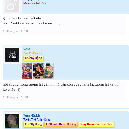
Member Tích Cực
game sập thì mới hết nhé
nó cứ kết thúc và sẽ quay lại mà ông
16 Tháng tám 2020
Void
Độc Cô Cầu Bại
Chữ Ký Động
nói chung trong tương lai gần thì nó vẫn còn quay lại nữa, tương lai xa thì
ko chắc =))
16 Tháng tám 2020
YumyKiddy
Tuyệt Thế Anh Hùng
Chữ Ký Động
Lữ Khách Thiên Đường
Tung Hoành Tân Thế Giới