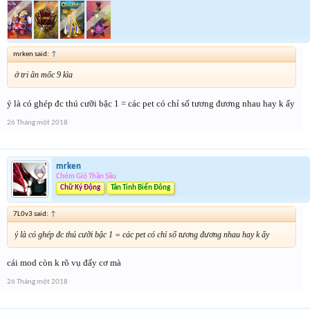
mrken said:
↑
ở tri ân mốc 9 kìa
ý là có ghép đc thú cưỡi bậc 1 = các pet có chỉ số tương đương nhau hay k ấy
26 Tháng một 2018
mrken
Chém Gió Thần Sầu
Chữ Ký Động
Tân Tinh Biển Đông
7L0v3 said:
↑
ý là có ghép đc thú cưỡi bậc 1 = các pet có chỉ số tương đương nhau hay k ấy
cái mod còn k rõ vụ đấy cơ mà
26 Tháng một 2018