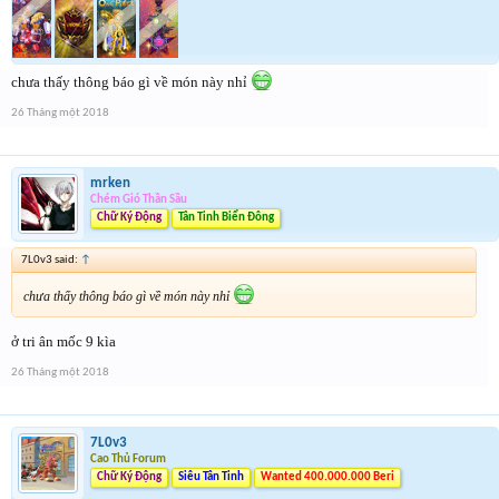
chưa thấy thông báo gì về món này nhỉ
26 Tháng một 2018
mrken
Chém Gió Thần Sầu
Chữ Ký Động
Tân Tinh Biển Đông
7L0v3 said:
↑
chưa thấy thông báo gì về món này nhỉ
ở tri ân mốc 9 kìa
26 Tháng một 2018
7L0v3
Cao Thủ Forum
Chữ Ký Động
Siêu Tân Tinh
Wanted 400.000.000 Beri