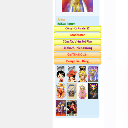
Joker
Bá Đạo Forum
Công Hội Pirate.S2
Moderator
Cộng Tác Viên 568Play
Lữ Khách Thiên Đường
Đại Tá Hải Quân
Design Siêu Đẳng