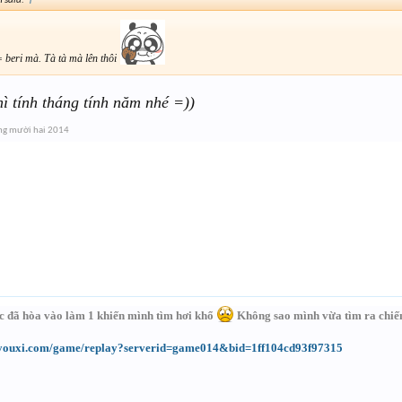
 said:
↑
= beri mà. Tà tà mà lên thôi
hì tính tháng tính năm nhé =))
ng mười hai 2014
ic đã hòa vào làm 1 khiến mình tìm hơi khổ
Không sao mình vừa tìm ra chiế
iyouxi.com/game/replay?serverid=game014&bid=1ff104cd93f97315