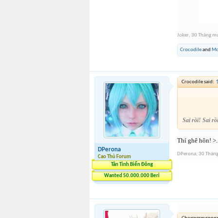
Joker
,
30 Tháng mư
CrocodiIe
and
Mc
CrocodiIe said:
Sai rồi! Sai 
Thí ghê hôn! >.
DPerona
DPerona
,
30 Tháng
Cao Thủ Forum
Tân Tinh Biển Đông
Wanted 50.000.000 Beri