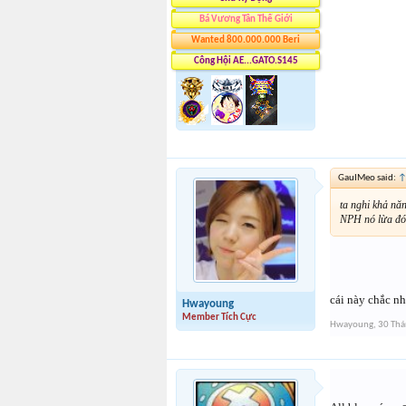
Bá Vương Tân Thế Giới
Wanted 800.000.000 Beri
Công Hội AE...GATO.S145
GauIMeo said:
ta nghi khả nă
NPH nó lừa đó,
cái này chắc nh
Hwayoung
Member Tích Cực
Hwayoung
,
30 Thá