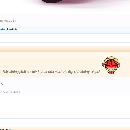
ời hai 2014
uteo
like this.
↑
rồi! Đây không phải acc mình, hơn nữa mình rất đẹp chứ không có ghê.
.<
 mười hai 2014