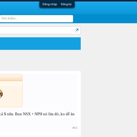
Đăng nhập
Đăng ký
 cả $ nữa. Bọn NSX + NPH nó lừa đó, ko dễ ăn
#61