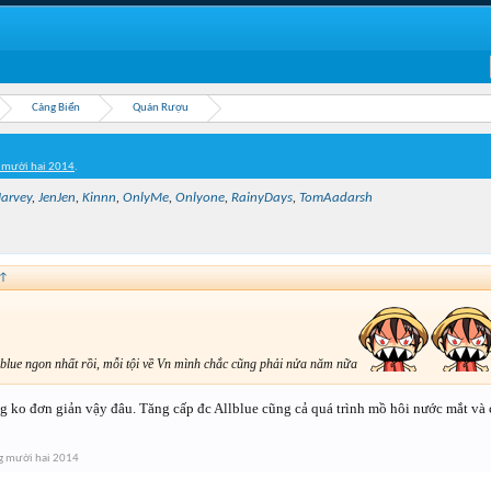
Cảng Biển
Quán Rượu
 mười hai 2014
.
arvey
,
JenJen
,
Kinnn
,
OnlyMe
,
Onlyone
,
RainyDays
,
TomAadarsh
↑
llblue ngon nhất rồi, mỗi tội về Vn mình chắc cũng phải nửa năm nữa
ng ko đơn giản vậy đâu. Tăng cấp đc Allblue cũng cả quá trình mồ hôi nước mắt và
g mười hai 2014