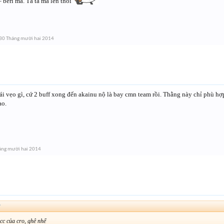
= beri mà. Tà tà mà lên thôi
30 Tháng mười hai 2014
́i vẹo gì, cứ 2 buff xong đến akainu nộ là bay cmn team rồi. Thằng này chỉ phù hợp v
ao.
áng mười hai 2014
↑
cc của cro, ghê nhể