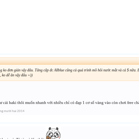
↑
ng ko đơn giản vậy đâu. Tăng cấp đc Allblue cũng cả quá trình mồ hôi nước mắt và cả $ nữa.
 ko dễ ăn vậy đâu =))
ư cái haki thôi muốn nhanh với nhiều chỉ có đạp 1 cơ số vàng vào còn chơi free ch
ng mười hai 2014