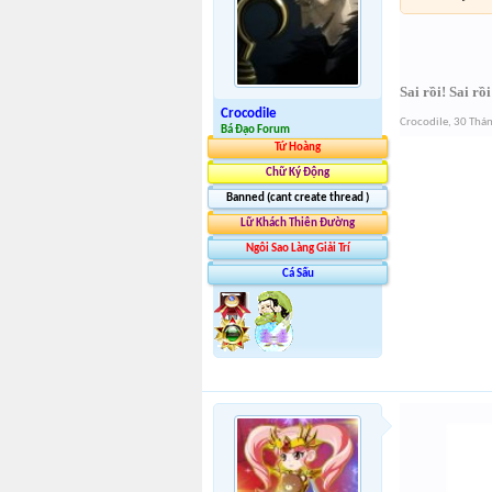
Sai rồi! Sai r
CrocodiIe
CrocodiIe
,
30 Thán
Bá Đạo Forum
Tứ Hoàng
Chữ Ký Động
Banned (cant create thread )
Lữ Khách Thiên Đường
Ngôi Sao Làng Giải Trí
Cá Sấu