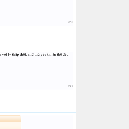
#63
ới lv thấp thôi, chứ thủ yếu thì ăn thế đếu
#64