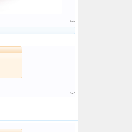
#66
#67