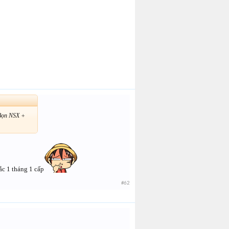
 Bọn NSX +
ắc 1 tháng 1 cấp
#62