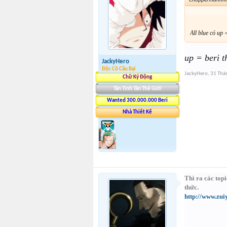
Choppermannnn
All blue có up 
up = beri t
JackyHero
Độc Cô Cầu Bại
JackyHero
,
31 Thá
Chữ Ký Động
Tân Tinh Tân Thế Giới
Wanted 300.000.000 Beri
Nhà Thiết Kế
Thì ra các top
thức.
http://www.zu