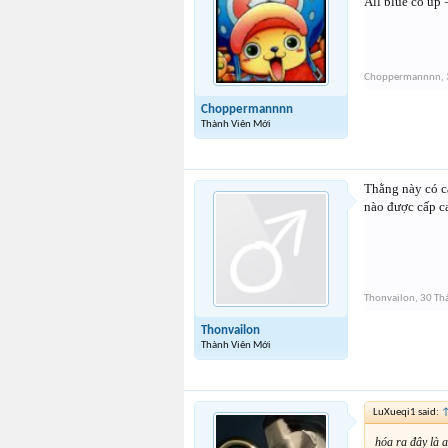
All blue có up 
Choppermannnn
,
Choppermannnn
Thành Viên Mới
Thằng này có ca
nào được cấp c
Thonvailon
,
30 Th
Thonvailon
Thành Viên Mới
LuXueqi1 said:
hóa ra đây là a