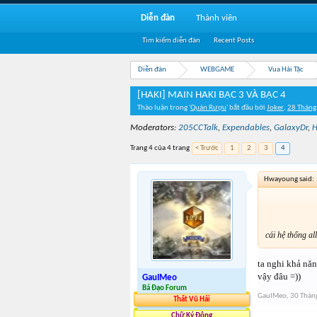
Diễn đàn
Thành viên
Tìm kiếm diễn đàn
Recent Posts
Diễn đàn
WEBGAME
Vua Hải Tặc
[HAKI] MAIN HAKI BẬC 3 VÀ BẬC 4
Thảo luận trong '
Quán Rượu
' bắt đầu bởi
Joker
,
28 Tháng
Moderators:
205CCTalk
,
Expendables
,
GalaxyDr
,
H
Trang 4 của 4 trang
< Trước
1
2
3
4
Hwayoung said:
cái hệ thống a
ta nghi khả nă
vậy đâu =))
GauIMeo
Bá Đạo Forum
GauIMeo
,
30 Thán
Thất Vũ Hải
Chữ Ký Động