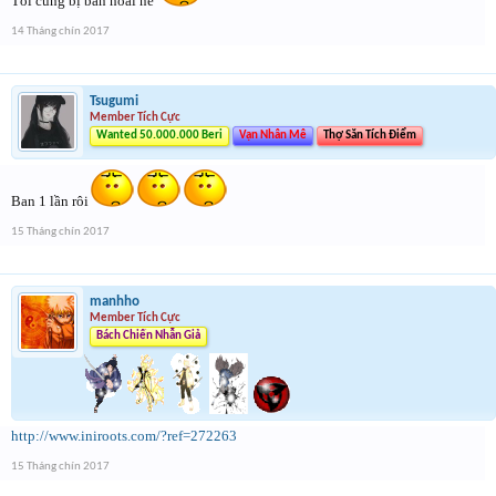
Tôi củng bị ban hoài nè
14 Tháng chín 2017
Tsugumi
Member Tích Cực
Wanted 50.000.000 Beri
Vạn Nhân Mê
Thợ Săn Tích Điểm
Ban 1 lần rôi
15 Tháng chín 2017
manhho
Member Tích Cực
Bách Chiến Nhẫn Giả
http://www.iniroots.com/?ref=272263
15 Tháng chín 2017