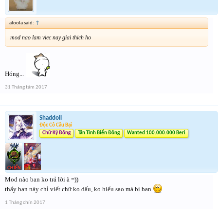
aloola said:
↑
mod nao lam viec nay giai thich ho
Hóng...
31 Tháng tám 2017
Shaddoll
Độc Cô Cầu Bại
Chữ Ký Động
Tân Tinh Biển Đông
Wanted 100.000.000 Beri
Mod nào ban ko trả lời à =))
thấy bạn này chỉ viết chữ ko dấu, ko hiểu sao mà bị ban
1 Tháng chín 2017