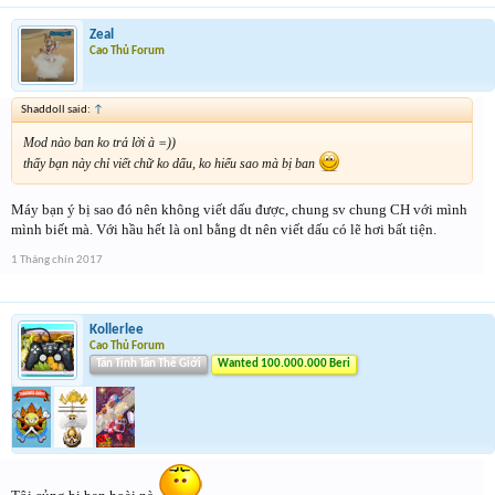
Zeal
Cao Thủ Forum
Shaddoll said:
↑
Mod nào ban ko trả lời à =))
thấy bạn này chỉ viết chữ ko dấu, ko hiểu sao mà bị ban
Máy bạn ý bị sao đó nên không viết dấu được, chung sv chung CH với mình
mình biết mà. Với hầu hết là onl bằng dt nên viết dấu có lẽ hơi bất tiện.
1 Tháng chín 2017
Kollerlee
Cao Thủ Forum
Tân Tinh Tân Thế Giới
Wanted 100.000.000 Beri