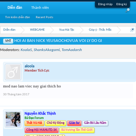
Đăng nhập
Đăng ký
Diễn đàn
Thành viên
Tìm kiếm diễn đàn
Recent Posts
Diễn đàn
WEBGAME
Vua Hải Tặc
Góp ý - Thắc Mắc
HOI AI BAN NICK YEUSAOCHOVUA VOI LY DO GI
VHT
Moderators:
KoalaS
,
ShanksAkagami
,
TomAadarsh
aloola
Member Tích Cực
mod nao lam viec nay giai thich ho
30 Tháng tám 2017
Nguyễn Khắc Thịnh
Bá Đạo Forum
Thất Vũ Hải
Chữ Ký Động
Giáo Sư
Gắn Bó Lâu Năm
Công Hội MANUTD.S4
Bá Vương Tân Thế Giới