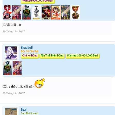
Wanted 600.000.000 Beri
thích thôi =))
30 Tháng tám 2017
Shaddoll
Độc Cô Cầu Bại
Chữ Ký Động
Tân Tinh Biển Đông
Wanted 100.000.000 Beri
Cũng thắc mắc cái này
30 Tháng tám 2017
Zeal
Cao Thủ Forum