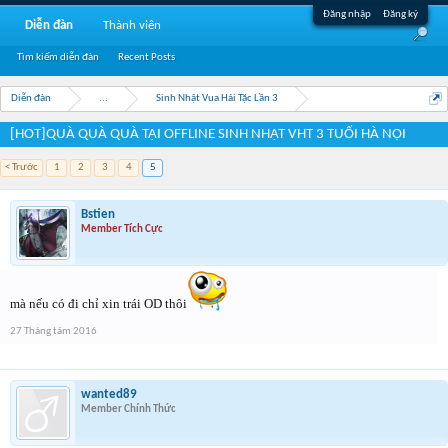
Đăng nhập
Đăng ký
Diễn đàn
Thành viên
Tìm kiếm diễn đàn
Recent Posts
Diễn đàn
...
Sinh Nhật Vua Hải Tặc Lần 3
[HOT]QUÀ QUÀ QUÀ TẠI OFFLINE SINH NHẬT VHT 3 TUỔI HÀ NỘI
< Trước
1
2
3
4
5
Bstien
Member Tích Cực
mà nếu có đi chỉ xin trái OD thôi
27 Tháng tám 2016
wanted89
Member Chính Thức