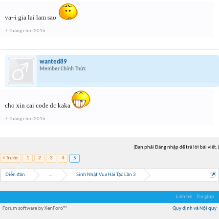
va~i gia lai lam sao
7 Tháng chín 2016
wanted89
Member Chính Thức
cho xin cai code dc kaka
7 Tháng chín 2016
(Bạn phải Đăng nhập để trả lời bài viết.)
< Trước
1
2
3
4
5
Diễn đàn
...
Sinh Nhật Vua Hải Tặc Lần 3
Liên hệ
Trợ giúp
Forum software by XenForo™
Quy định và Nội quy