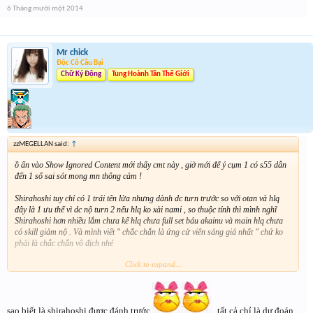
6 Tháng mười một 2014
Mr chick
Độc Cô Cầu Bại
Chữ Ký Động
Tung Hoành Tân Thế Giới
zzMEGELLAN said:
↑
ồ ấn vào Show Ignored Content mới thấy cmt này , giờ mới để ý cụm 1 có s55 dẫn
đến 1 số sai sót mong mn thông cảm !
Shirahoshi tuy chỉ có 1 trái tên lửa nhưng dành dc turn trước so với otan và hlq
đây là 1 ưu thế vì dc nộ turn 2 nếu hlq ko xài nami , so thuộc tính thì mình nghĩ
Shirahoshi hơn nhiều lắm chưa kể hlq chưa full set báu akainu và main hlq chưa
có skill giảm nộ . Và mình viết " chắc chắn là ứng cử viên sáng giá nhất " chứ ko
phải là chắc chắn vô địch nhé
Click to expand...
còn kenz thì khó nói lắm đường dài mới biết ngựa hay
sao biết là shirahoshi được đánh trước
, tất cả chỉ là dự đoán