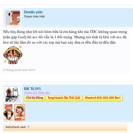
Dondo yolo
Thành Viên Mới
Nếu hlq đúng như lời nói hôm bữa là ém hàng khi mà TĐC không quan trọng
(trận gặp God) thì acc đó vẫn là 1 đối trọng. Nhưng nói thật là khó với acc đã
free từ lâu lắm rồi so với các top mà bạn này đưa ra đều đầu tư đều đặn
6 Tháng mười một 2014
Bất Tử.S91
Chém Gió Thần Sầu
Chữ Ký Động
Tung Hoành Tân Thế Giới
Wanted 400.000.000 Beri
KeVoDanh said:
↑