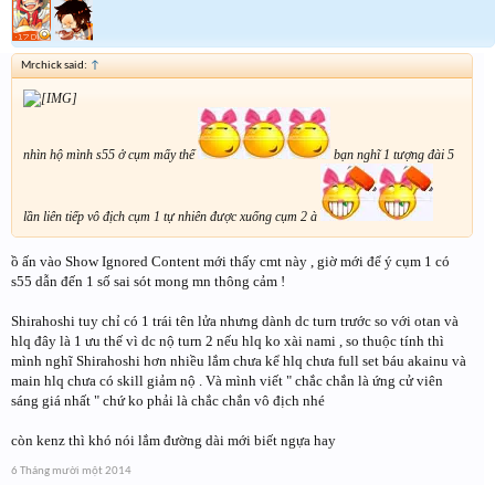
Mrchick said:
↑
nhìn hộ mình s55 ở cụm mấy thế
bạn nghĩ 1 tượng đài 5
lần liên tiếp vô địch cụm 1 tự nhiên được xuống cụm 2 à
ồ ấn vào Show Ignored Content mới thấy cmt này , giờ mới để ý cụm 1 có
s55 dẫn đến 1 số sai sót mong mn thông cảm !
Shirahoshi tuy chỉ có 1 trái tên lửa nhưng dành dc turn trước so với otan và
hlq đây là 1 ưu thế vì dc nộ turn 2 nếu hlq ko xài nami , so thuộc tính thì
mình nghĩ Shirahoshi hơn nhiều lắm chưa kể hlq chưa full set báu akainu và
main hlq chưa có skill giảm nộ . Và mình viết " chắc chắn là ứng cử viên
sáng giá nhất " chứ ko phải là chắc chắn vô địch nhé
còn kenz thì khó nói lắm đường dài mới biết ngựa hay
6 Tháng mười một 2014