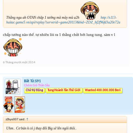
Thằng ngu ah OTAN chấp 1 tướng mà mày mù a2h
http://s113-
haitac.game5.vn/api/replay?serverid=game20113&bid=ZDZ_bf2f96fd3a20e72a
chấp tướng nào thế. tự nhiên lòi ra 1 thằng chửi bới lung tung. sàm v l
6 Tháng mười một 2014
Bất Tử.S91
Chém Gió Thần Sầu
Chữ Ký Động
Tung Hoành Tân Thế Giới
Wanted 400.000.000 Beri
zZkyo007 said:
↑
Uhm.. Cơ bản k có j thay đổi Big sẽ lên ngôi thôi..