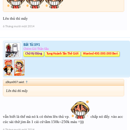
Lên thủ thì mấy
6 Tháng mười một 2014
Bất Tử.S91
Chém Gió Thần Sầu
Chữ Ký Động
Tung Hoành Tân Thế Giới
Wanted 400.000.000 Beri
zZkyo007 said:
↑
Lên thủ thì mấy
vẫn biết là thế mà nó k có thèm lên thủ vp.
chấp nó đấy. vào acc
cúc sài thử jim ấn 1 cái cứ tầm 150k--250k máu =)))
6 Tháng mười một 2014