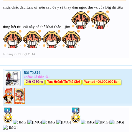
chưa chắc đâu Law ơi. nếu cậu để ý sẽ thấy dàn ngọc thủ vc của Big đã tiêu
tùng hết rùi. cái này có thể khai thác = jim
6 Tháng mười một 2014
Bất Tử.S91
Chém Gió Thần Sầu
Chữ Ký Động
Tung Hoành Tân Thế Giới
Wanted 400.000.000 Beri