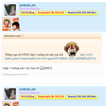
zzMEGELLAN
Chém Gió Thần Sầu
Chữ Ký Động
Tung Hoành Tân Thế Giới
Wanted 200.000.000 Beri
KeVoDanh said:
↑
Thằng ngu ah OTAN chấp 1 tướng mà mày mù a2h
http://s113-
haitac.game5.vn/api/replay?serverid=game20113&bid=ZDZ_bf2f96fd3a20e72a
chấp 1 tướng nào vây bạn trẻ
6 Tháng mười một 2014
zzMEGELLAN
Chém Gió Thần Sầu
Chữ Ký Động
Tung Hoành Tân Thế Giới
Wanted 200.000.000 Beri