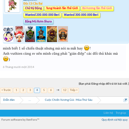
Độc Cô Cầu Bại
Chữ Ký Động
Tung Hoành Tân Thế Giới
Bá Vương Tân Thế Giới
Wanted 200.000.000 Beri
Wanted 300.000.000 Beri
Băng Mũ Rơm Shura
mình biết 1 số chiến thuật nhưng mà nói ra mất hay
!
Anh vuthien cùng sv nên mình cũng phải "gián điệp" các đối thủ khác mà
)
6 Tháng mười một 2014
(Bạn phải Đăng nhập để trả lời bài viết.)
< Trước
1
2
3
4
5
6
→
12
Tiếp >
Diễn đàn
...
Cuộc Chiến Vương Giả - Mùa Thứ Sáu
Liên hệ
Trợ giúp
Forum software by XenForo™
Quy định và Nội quy