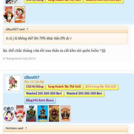
Chữ Ký Động
Tung Hoành Tân Thế Giới
Wanted 400.000.000 Beri
zZkyo007 said:
↑
k có j là không thể! lên 70% khác hẳn 0% dc r
ừa. thế chắc tháng vừa rồi nso tháo ra cất kho rùi quên luôn =)))
6 Tháng mười một 2014
zZkyo007
Độc Cô Cầu Bại
Chữ Ký Động
Tung Hoành Tân Thế Giới
Bá Vương Tân Thế Giới
Wanted 200.000.000 Beri
Wanted 300.000.000 Beri
Băng Mũ Rơm Shura
Holstein said:
↑