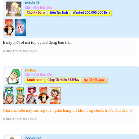
Mavis FT
Chém Gió Thần Sầu
Chữ Ký Động
Siêu Tân Tinh
Wanted 300.000.000 Beri
h này mới ol mà top cụm 3 đang bảo trì...
6 Tháng mười một 2014
MrKeo
Chém Gió Thần Sầu
Moderator
Cộng Tác Viên 568Play
Đại Tá Hải Quân
Chà chà kiểu này các top toàn giấu hàng thì khó lòng check trước lắm đâz :3
6 Tháng mười một 2014
zZkyo007