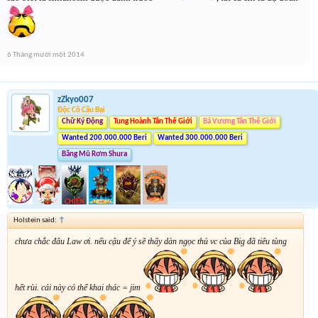
6 Tháng mười một 2014
zZkyo007
Độc Cô Cầu Bại
Chữ Ký Động
Tung Hoành Tân Thế Giới
Bá Vương Tân Thế Giới
Wanted 200.000.000 Beri
Wanted 300.000.000 Beri
Băng Mũ Rơm Shura
Holstein said:
↑
chưa chắc đâu Law ơi. nếu cậu để ý sẽ thấy dàn ngọc thủ vc của Big đã tiêu tùng
hết rùi. cái này có thể khai thác = jim