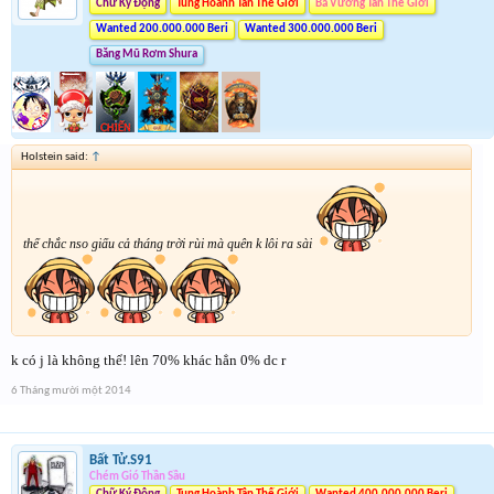
Chữ Ký Động
Tung Hoành Tân Thế Giới
Bá Vương Tân Thế Giới
Wanted 200.000.000 Beri
Wanted 300.000.000 Beri
Băng Mũ Rơm Shura
Holstein said:
↑
thế chắc nso giấu cả tháng trời rùi mà quên k lôi ra sài
k có j là không thể! lên 70% khác hẳn 0% dc r
6 Tháng mười một 2014
Bất Tử.S91
Chém Gió Thần Sầu