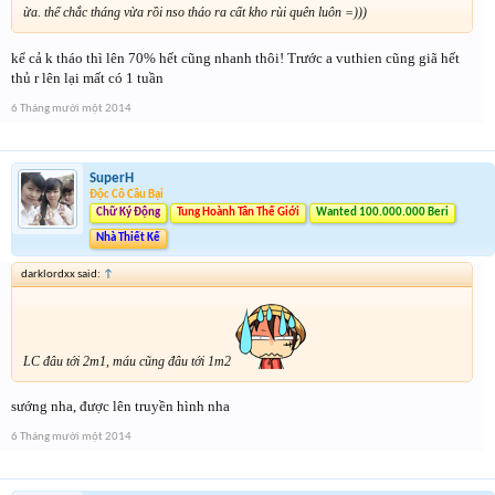
ừa. thế chắc tháng vừa rồi nso tháo ra cất kho rùi quên luôn =)))
kể cả k tháo thì lên 70% hết cũng nhanh thôi! Trước a vuthien cũng giã hết
thủ r lên lại mất có 1 tuần
6 Tháng mười một 2014
SuperH
Độc Cô Cầu Bại
Chữ Ký Động
Tung Hoành Tân Thế Giới
Wanted 100.000.000 Beri
Nhà Thiết Kế
darklordxx said:
↑
LC đâu tới 2m1, máu cũng đâu tới 1m2
sướng nha, được lên truyền hình nha
6 Tháng mười một 2014