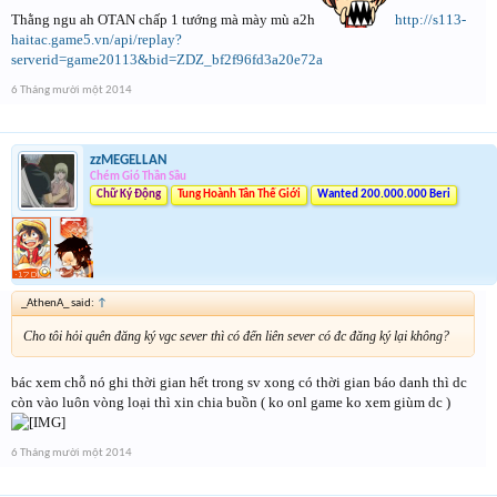
Thằng ngu ah OTAN chấp 1 tướng mà mày mù a2h
http://s113-
haitac.game5.vn/api/replay?
serverid=game20113&bid=ZDZ_bf2f96fd3a20e72a
6 Tháng mười một 2014
zzMEGELLAN
Chém Gió Thần Sầu
Chữ Ký Động
Tung Hoành Tân Thế Giới
Wanted 200.000.000 Beri
_AthenA_ said:
↑
Cho tôi hỏi quên đăng ký vgc sever thì có đến liên sever có đc đăng ký lại không?
bác xem chỗ nó ghi thời gian hết trong sv xong có thời gian báo danh thì dc
còn vào luôn vòng loại thì xin chia buồn ( ko onl game ko xem giùm dc )
6 Tháng mười một 2014