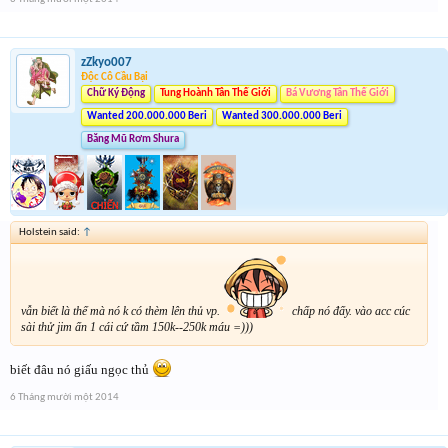
zZkyo007
Độc Cô Cầu Bại
Chữ Ký Động
Tung Hoành Tân Thế Giới
Bá Vương Tân Thế Giới
Wanted 200.000.000 Beri
Wanted 300.000.000 Beri
Băng Mũ Rơm Shura
Holstein said:
↑
vẫn biết là thế mà nó k có thèm lên thủ vp.
chấp nó đấy. vào acc cúc
sài thử jim ấn 1 cái cứ tầm 150k--250k máu =)))
biết đâu nó giấu ngọc thủ
6 Tháng mười một 2014