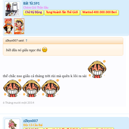
Bất Tử.S91
Chém Gió Thần Sầu
Chữ Ký Động
Tung Hoành Tân Thế Giới
Wanted 400.000.000 Beri
zZkyo007 said:
↑
biết đâu nó giấu ngọc thủ
thế chắc nso giấu cả tháng trời rùi mà quên k lôi ra sài
6 Tháng mười một 2014
zZkyo007
Độc Cô Cầu Bại