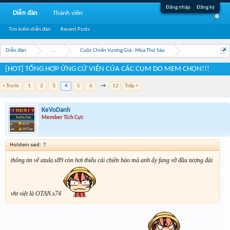
Đăng nhập
Đăng ký
Diễn đàn
Thành viên
Tìm kiếm diễn đàn
Recent Posts
Diễn đàn
...
Cuộc Chiến Vương Giả - Mùa Thứ Sáu
[HOT] TỔNG HỢP ỨNG CỬ VIÊN CỦA CÁC CỤM DO MEM CHỌN!!!
< Trước
1
2
3
4
5
6
→
12
Tiếp >
KeVoDanh
Member Tích Cực
Holstein said:
↑
thông tin về atula.s89 còn hơi thiếu cái chiến báo mà anh ấy fang vỡ đầu tượng đài
vht việt là OTAN.s74