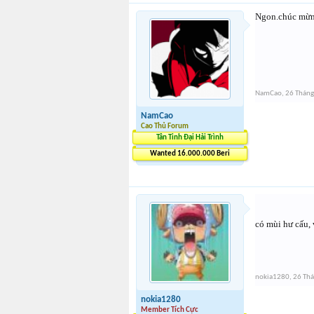
Ngon.chúc mừ
NamCao
,
26 Thán
NamCao
Cao Thủ Forum
Tân Tinh Đại Hải Trình
Wanted 16.000.000 Beri
có mùi hư cấu, 
nokia1280
,
26 Th
nokia1280
Member Tích Cực