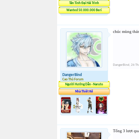
Tân Tinh Đại Hải Trình
Wanted 50.000.000 Beri
chúc mùng th
DangerBind
,
26 T
DangerBind
Cao Thủ Forum
Người Hướng Dẫn - Naruto
Nhà Thiết Kế
Tổng 3 lượt qu