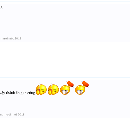
ng
g mười một 2015
vậy thánh ăn gì e cúng
áng mười một 2015