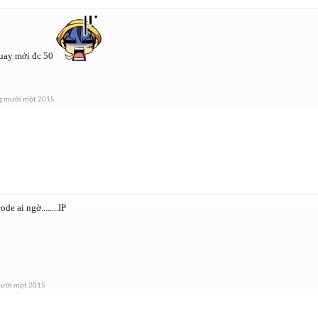
uay mới đc 50
g mười một 2015
e ai ngờ........IP
mười một 2015