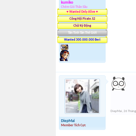
kumiko
Chém Gió Thần Sầu
♥ Wanted Only Alive ♥
Công Hội Pirate.S2
Chữ Ký Động
Tân Tinh Tân Thế Giới
Wanted 300.000.000 Beri
DiepMai
,
26 Thán
DiepMai
Member Tích Cực