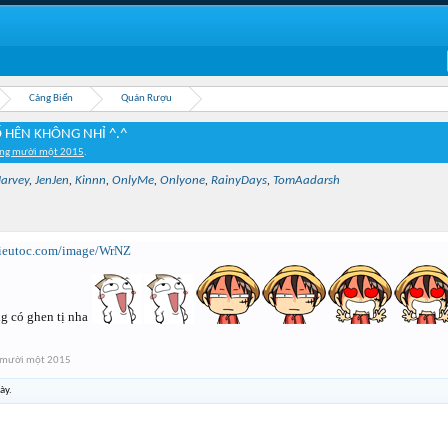
Cảng Biển
Quán Rượu
 HÊN KHÔNG NHỈ ^.^
áng mười một 2015
.
arvey
,
JenJen
,
Kinnn
,
OnlyMe
,
Onlyone
,
RainyDays
,
TomAadarsh
sieutoc.com/image/WrNZ
g có ghen tị nha
 mười một 2015
ày.