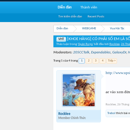
Diễn đàn
Thành viên
Tìm kiếm diễn đàn
Recent Posts
Diễn đàn
WEBGAME
Vua Hải Tặc
[KHOE HÀNG] CÓ PHẢI SỐ EM LÀ SỐ
VHT
Thảo luận trong '
Quán Rượu
' bắt đầu bởi
Rocklee
,
26 Th
Moderators:
205CCTalk
,
Expendables
,
GalaxyDr
,
H
Trang 1 của 4 trang
1
2
3
4
Tiếp >
http://www.up
ae vào xem đừn
Rocklee
,
26 Tháng
Trebol
thích bài n
Rocklee
Member Chính Thức