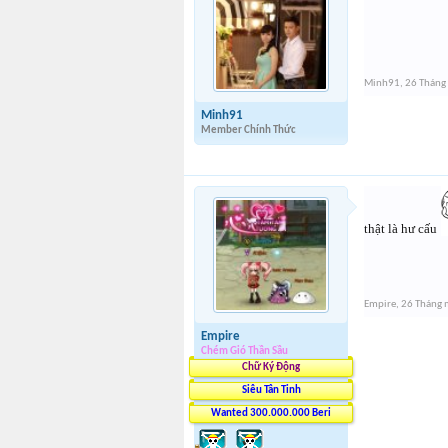
Minh91
,
26 Tháng
Minh91
Member Chính Thức
thật là hư cấu
Empire
,
26 Tháng
Empire
Chém Gió Thần Sầu
Chữ Ký Động
Siêu Tân Tinh
Wanted 300.000.000 Beri