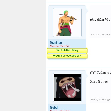
tổng điểm 70 q
TuanStan
,
26 Thán
TuanStan
Member Tích Cực
Tân Tinh Biển Đông
Wanted 50.000.000 Beri
@@ Tưởng ra cod
Xin bái phục !
Trebol
,
26 Tháng 
Trebol