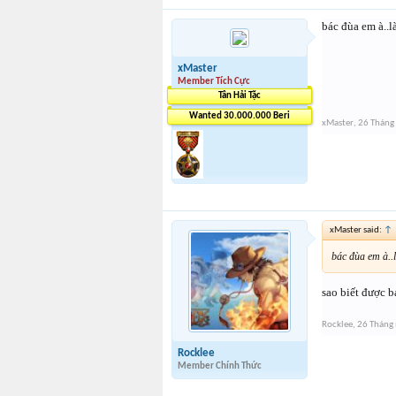
bác đùa em à..l
xMaster
Member Tích Cực
Tân Hải Tặc
Wanted 30.000.000 Beri
xMaster
,
26 Tháng
xMaster said:
↑
bác đùa em à..
sao biết được b
Rocklee
,
26 Tháng
Rocklee
Member Chính Thức