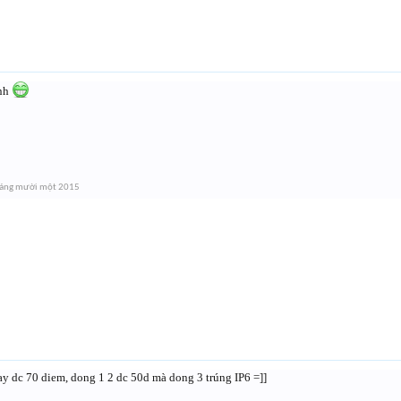
ánh
háng mười một 2015
ay dc 70 diem, dong 1 2 dc 50d mà dong 3 trúng IP6 =]]