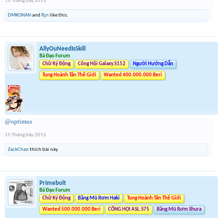
15 Tháng bảy 2015
DMKONAN
and
Rjn
like this.
AllyOuNeedIsSkill
Bá Đạo Forum
Chữ Ký Động
Công Hội Galaxy.S152
Người Hướng Dẫn
Tung Hoành Tân Thế Giới
Wanted 400.000.000 Beri
@optimus
15 Tháng bảy 2015
ZackChan
thích bài này.
Primebolt
Bá Đạo Forum
Chữ Ký Động
Băng Mũ Rơm Haki
Tung Hoành Tân Thế Giới
Wanted 500.000.000 Beri
CÔNG HỘI ASL.S75
Băng Mũ Rơm Shura