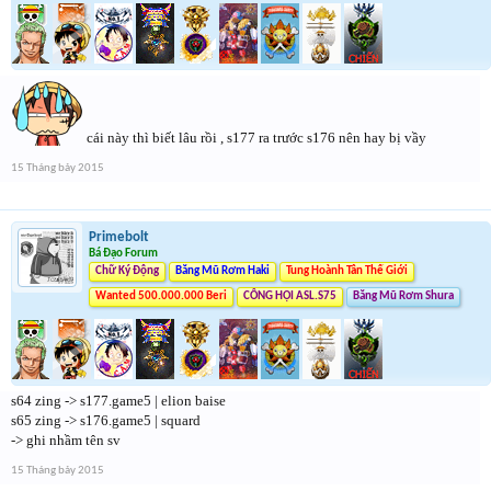
cái này thì biết lâu rồi , s177 ra trước s176 nên hay bị vầy
15 Tháng bảy 2015
Primebolt
Bá Đạo Forum
Chữ Ký Động
Băng Mũ Rơm Haki
Tung Hoành Tân Thế Giới
Wanted 500.000.000 Beri
CÔNG HỘI ASL.S75
Băng Mũ Rơm Shura
s64 zing -> s177.game5 | elion baise
s65 zing -> s176.game5 | squard
-> ghi nhầm tên sv
15 Tháng bảy 2015