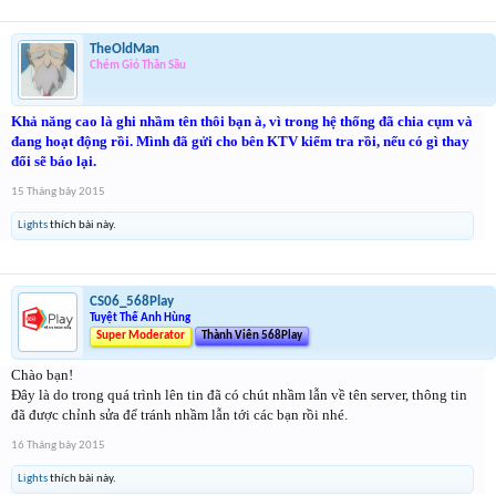
TheOldMan
Chém Gió Thần Sầu
Khả năng cao là ghi nhầm tên thôi bạn à, vì trong hệ thống đã chia cụm và
đang hoạt động rồi. Mình đã gửi cho bên KTV kiểm tra rồi, nếu có gì thay
đổi sẽ báo lại.
15 Tháng bảy 2015
Lights
thích bài này.
CS06_568Play
Tuyệt Thế Anh Hùng
Super Moderator
Thành Viên 568Play
Chào bạn!
Đây là do trong quá trình lên tin đã có chút nhầm lẫn về tên server, thông tin
đã được chỉnh sửa để tránh nhầm lẫn tới các bạn rồi nhé.
16 Tháng bảy 2015
Lights
thích bài này.