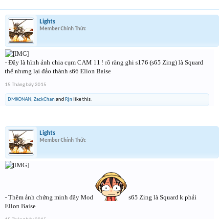
Lights
Member Chính Thức
- Đây là hình ảnh chia cụm CAM 11 ! rõ ràng ghi s176 (s65 Zing) là Squard
thế nhưng lại đảo thành s66 Elion Baise
15 Tháng bảy 2015
DMKONAN
,
ZackChan
and
Rjn
like this.
Lights
Member Chính Thức
- Thêm ảnh chứng minh đây Mod
s65 Zing là Squard k phải
Elion Baise