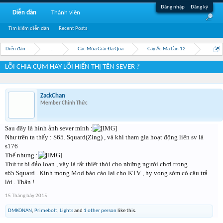
Đăng nhập
Đăng ký
Diễn đàn
Thành viên
Tìm kiếm diễn đàn
Recent Posts
Diễn đàn
...
Các Mùa Giải Đã Qua
Cây Ác Ma Lần 12
LỖI CHIA CỤM HAY LỖI HIỂN THỊ TÊN SEVER ?
ZackChan
Member Chính Thức
Sau đây là hình ảnh sever mình :
Như trên ta thấy : S65. Squard(Zing) , và khi tham gia hoạt động liên sv là
s176
Thế nhưng :
Thứ tự bị đảo loạn , vậy là rất thiệt thòi cho những người chơi trong
s65.Squard . Kính mong Mod báo cáo lại cho KTV , hy vọng sớm có câu trả
lời . Thân !
15 Tháng bảy 2015
DMKONAN
,
Primebolt
,
Lights
and
1 other person
like this.