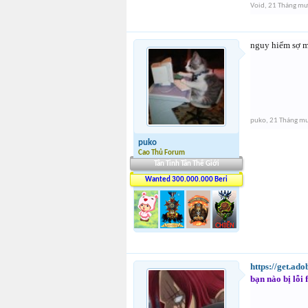
Void
,
21 Tháng mư
nguy hiểm sợ ma
puko
,
21 Tháng m
puko
Cao Thủ Forum
Tân Tinh Tân Thế Giới
Wanted 300.000.000 Beri
https://get.ado
bạn nào bị lỗi