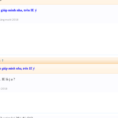
 giúp mình nha, trên IE ý
háng mười 2018
:
↑
h giúp mình nha, trên IE ý
IE là j ạ ?
i 2018