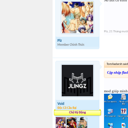
Nó nói có error
Plz
,
21 Tháng mườ
Plz
Member Chính Thức
TomAadarsh said
Cập nhập flas
mod giúp mình
Void
Độc Cô Cầu Bại
Chữ Ký Động