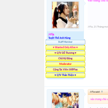
vào trang chủ d
J-Fla
,
21 Tháng mư
J-Fla
Tuyệt Thế Anh Hùng
Staff Member
♥ Wanted Only Alive ♥
♥ QTV Dễ Thương ♥
Chữ Ký Động
Moderator
Cộng Tác Viên 568Play
♥ QTV Thân Thiện ♥
J-Fla said:
↑
vào trang chủ 