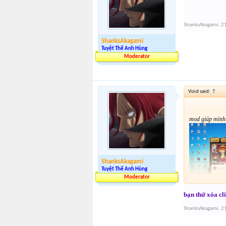
ShanksAkagami
,
2
ShanksAkagami
Tuyệt Thế Anh Hùng
Moderator
Void said:
↑
mod giúp mình 
ShanksAkagami
Tuyệt Thế Anh Hùng
Moderator
bạn thử xóa cli
ShanksAkagami
,
2