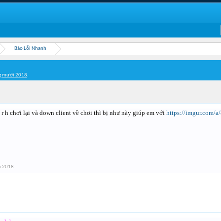
Báo Lỗi Nhanh
g mười 2018
.
 r h chơi lại và down client về chơi thì bị như này giúp em với
https://imgur.com/a
i 2018