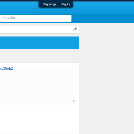
Đăng nhập
Đăng ký
/828feh2
#1