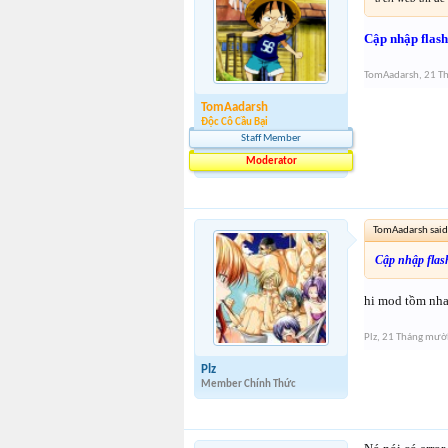
Cập nhập flash
TomAadarsh
,
21 T
TomAadarsh
Độc Cô Cầu Bại
Staff Member
Moderator
TomAadarsh said
Cập nhập flas
hi mod tồm nha. 
Plz
,
21 Tháng mườ
Plz
Member Chính Thức