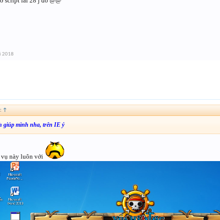
 ở script lai 28 j đó @@
i 2018
:
↑
h giúp mình nha, trên IE ý
 vụ này luôn với