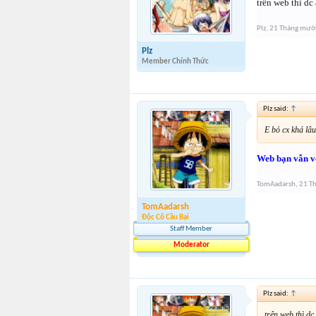
trên web thì dc 
Plz
,
21 Tháng mườ
Plz
Member Chính Thức
Plz said:
↑
E bỏ cx khá lâu
Web bạn vẫn vô
TomAadarsh
,
21 T
TomAadarsh
Độc Cô Cầu Bại
Staff Member
Moderator
Plz said:
↑
trên web thì dc