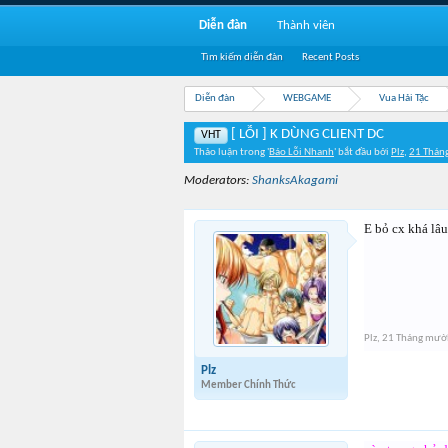
Diễn đàn
Thành viên
Tìm kiếm diễn đàn
Recent Posts
Diễn đàn
WEBGAME
Vua Hải Tặc
[ LỖI ] K DÙNG CLIENT DC
VHT
Thảo luận trong '
Báo Lỗi Nhanh
' bắt đầu bởi
Plz
,
21 Thán
Moderators:
ShanksAkagami
E bỏ cx khá lâu
Plz
,
21 Tháng mườ
Plz
Member Chính Thức