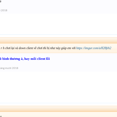
ạ
i 2018
 r h chơi lại và down client về chơi thì bị như này giúp em với
https://imgur.com/a/828feh2
 bình thương à, hay mỗi client lỗi
háng mười 2018
 ạ