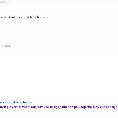
ời 2018
y ko thoát ra ko thì lại miss boss
ười 2018
be.com/fr/flashplayer/
 flash player thì vào trang này . nó tự động tìm bản phù hợp cho máy của các bạn