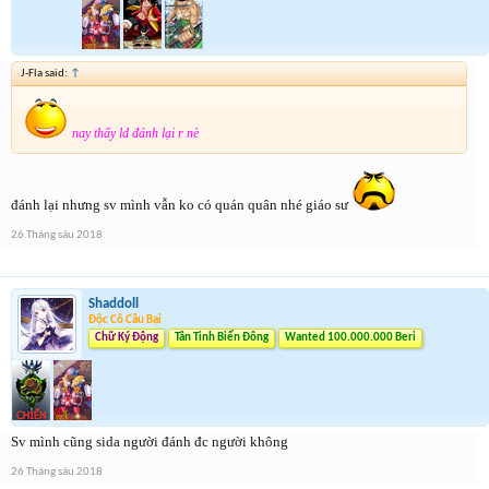
J-Fla said:
↑
nay thấy ld đánh lại r nè
đánh lại nhưng sv mình vẫn ko có quán quân nhé giáo sư
26 Tháng sáu 2018
Shaddoll
Độc Cô Cầu Bại
Chữ Ký Động
Tân Tinh Biển Đông
Wanted 100.000.000 Beri
Sv mình cũng sida người đánh đc người không
26 Tháng sáu 2018