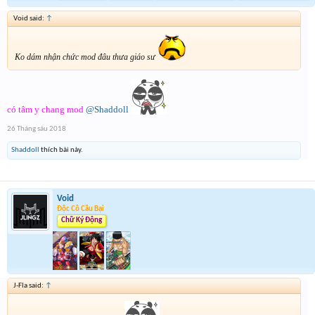
Void said:
↑
Ko dám nhận chức mod đâu thưa giáo sư
có tâm y chang mod
@Shaddoll
26 Tháng sáu 2018
Shaddoll
thích bài này.
Void
Độc Cô Cầu Bại
Chữ Ký Động
J-Fla said:
↑