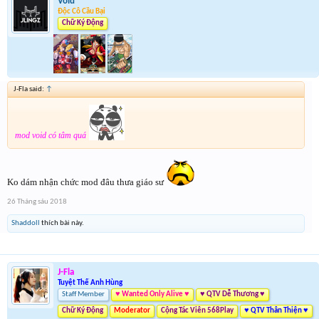
Void
Độc Cô Cầu Bại
Chữ Ký Động
J-Fla said:
↑
mod void có tâm quá
Ko dám nhận chức mod đâu thưa giáo sư
26 Tháng sáu 2018
Shaddoll
thích bài này.
J-Fla
Tuyệt Thế Anh Hùng
Staff Member
♥ Wanted Only Alive ♥
♥ QTV Dễ Thương ♥
Chữ Ký Động
Moderator
Cộng Tác Viên 568Play
♥ QTV Thân Thiện ♥