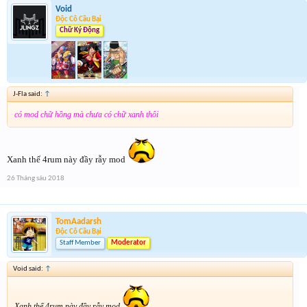
Void
Độc Cô Cầu Bại
Chữ Ký Động
J-Fla said:
↑
có mod chữ hồng mà chưa có chữ xanh thôi
Xanh thế 4rum này đầy rẫy mod
26 Tháng sáu 2018
TomAadarsh
Độc Cô Cầu Bại
Staff Member
Moderator
Void said:
↑
Xanh thế 4rum này đầy rẫy mod