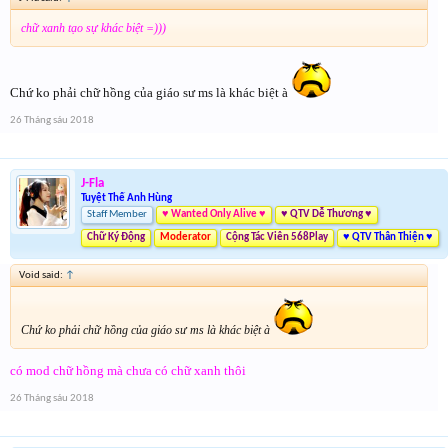
chữ xanh tạo sự khác biệt =)))
Chứ ko phải chữ hồng của giáo sư ms là khác biệt à
26 Tháng sáu 2018
J-Fla
Tuyệt Thế Anh Hùng
Staff Member
♥ Wanted Only Alive ♥
♥ QTV Dễ Thương ♥
Chữ Ký Động
Moderator
Cộng Tác Viên 568Play
♥ QTV Thân Thiện ♥
Void said:
↑
Chứ ko phải chữ hồng của giáo sư ms là khác biệt à
có mod chữ hồng mà chưa có chữ xanh thôi
26 Tháng sáu 2018