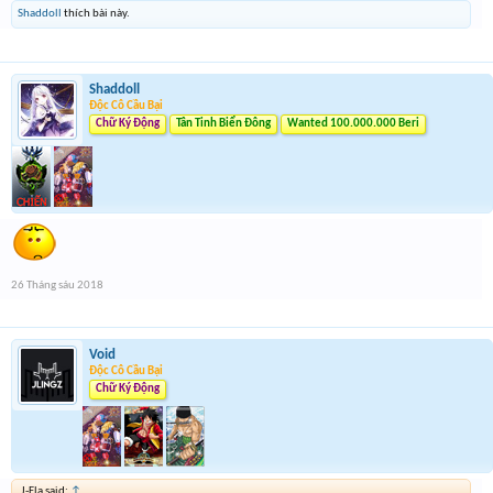
Shaddoll
thích bài này.
Shaddoll
Độc Cô Cầu Bại
Chữ Ký Động
Tân Tinh Biển Đông
Wanted 100.000.000 Beri
26 Tháng sáu 2018
Void
Độc Cô Cầu Bại
Chữ Ký Động
J-Fla said:
↑