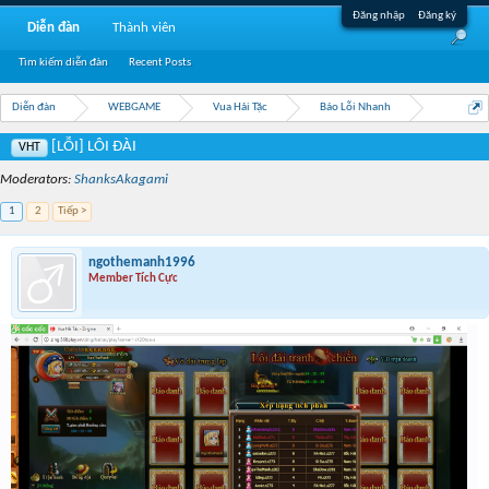
Đăng nhập
Đăng ký
Diễn đàn
Thành viên
Tìm kiếm diễn đàn
Recent Posts
Diễn đàn
WEBGAME
Vua Hải Tặc
Báo Lỗi Nhanh
[LỖI] LÔI ĐÀI
VHT
Moderators:
ShanksAkagami
1
2
Tiếp >
ngothemanh1996
Member Tích Cực