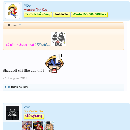
PiDo
Member Tích Cực
Tân Tinh Biển Đông
Tân Hải Tặc
Wanted 50.000.000 Beri
J-Fla said:
↑
có tâm y chang mod
@Shaddoll
Shaddoll chỉ like dạo thôi
26 Tháng sáu 2018
J-Fla
thích bài này.
Void
Độc Cô Cầu Bại
Chữ Ký Động