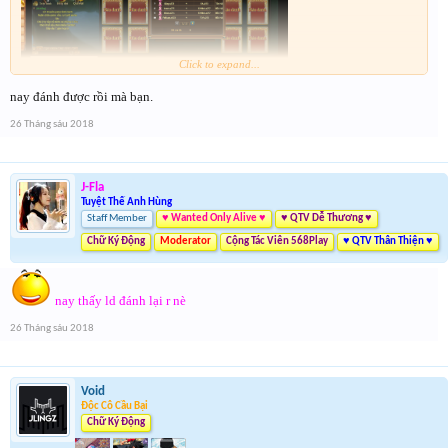
Click to expand...
nay đánh được rồi mà bạn.
Toàn đến vòng 1/8 thì không đánh nữa . Mod check dùm mình với !
26 Tháng sáu 2018
J-Fla
Tuyệt Thế Anh Hùng
Staff Member
♥ Wanted Only Alive ♥
♥ QTV Dễ Thương ♥
Chữ Ký Động
Moderator
Cộng Tác Viên 568Play
♥ QTV Thân Thiện ♥
nay thấy ld đánh lại r nè
26 Tháng sáu 2018
Void
Độc Cô Cầu Bại
Chữ Ký Động