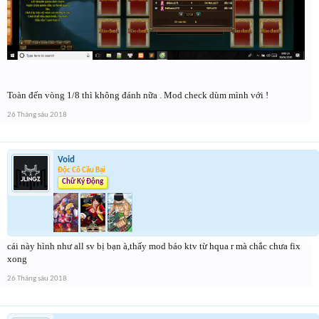
Toàn đến vòng 1/8 thì không đánh nữa . Mod check dùm mình với !
26 Tháng sáu 2018
Void
Độc Cô Cầu Bại
Chữ Ký Động
cái này hình như all sv bị bạn à,thấy mod báo ktv từ hqua r mà chắc chưa fix
xong
26 Tháng sáu 2018