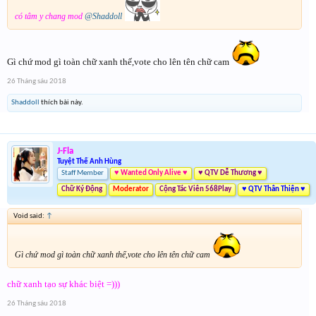
có tâm y chang mod
@Shaddoll
Gì chứ mod gì toàn chữ xanh thế,vote cho lên tên chữ cam
26 Tháng sáu 2018
Shaddoll
thích bài này.
J-Fla
Tuyệt Thế Anh Hùng
Staff Member
♥ Wanted Only Alive ♥
♥ QTV Dễ Thương ♥
Chữ Ký Động
Moderator
Cộng Tác Viên 568Play
♥ QTV Thân Thiện ♥
Void said:
↑
Gì chứ mod gì toàn chữ xanh thế,vote cho lên tên chữ cam
chữ xanh tạo sự khác biệt =)))
26 Tháng sáu 2018