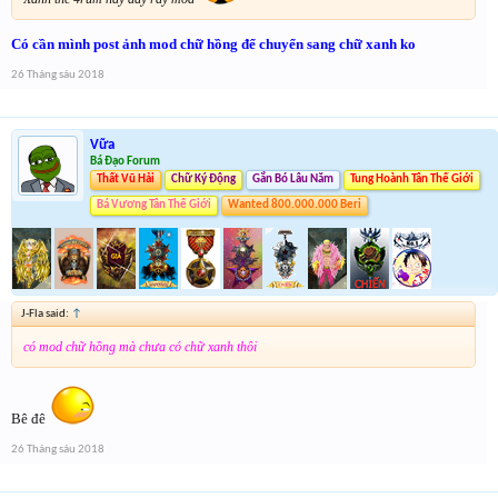
Có cần mình post ảnh mod chữ hồng để chuyển sang chữ xanh ko
26 Tháng sáu 2018
Vữa
Bá Đạo Forum
Thất Vũ Hải
Chữ Ký Động
Gắn Bó Lâu Năm
Tung Hoành Tân Thế Giới
Bá Vương Tân Thế Giới
Wanted 800.000.000 Beri
J-Fla said:
↑
có mod chữ hồng mà chưa có chữ xanh thôi
Bê đê
26 Tháng sáu 2018