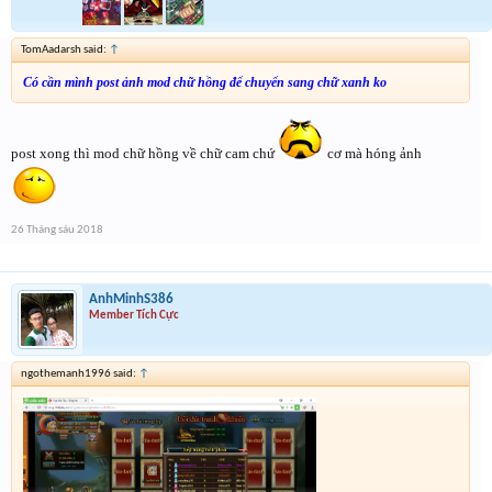
TomAadarsh said:
↑
Có cần mình post ảnh mod chữ hồng để chuyển sang chữ xanh ko
post xong thì mod chữ hồng về chữ cam chứ
cơ mà hóng ảnh
26 Tháng sáu 2018
AnhMinhS386
Member Tích Cực
ngothemanh1996 said:
↑