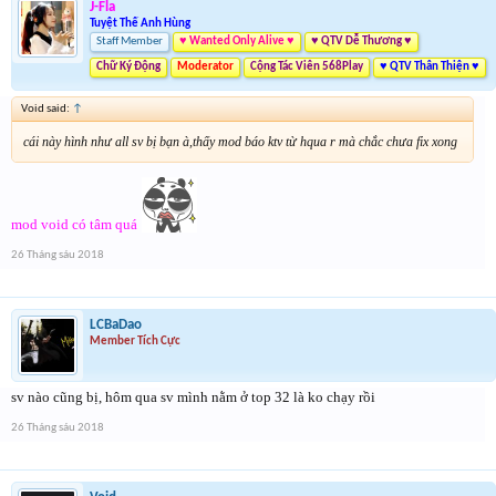
J-Fla
Tuyệt Thế Anh Hùng
Staff Member
♥ Wanted Only Alive ♥
♥ QTV Dễ Thương ♥
Chữ Ký Động
Moderator
Cộng Tác Viên 568Play
♥ QTV Thân Thiện ♥
Void said:
↑
cái này hình như all sv bị bạn à,thấy mod báo ktv từ hqua r mà chắc chưa fix xong
mod void có tâm quá
26 Tháng sáu 2018
LCBaDao
Member Tích Cực
sv nào cũng bị, hôm qua sv mình nằm ở top 32 là ko chạy rồi
26 Tháng sáu 2018