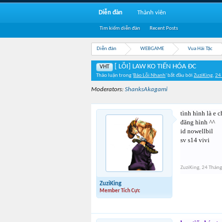
Diễn đàn
Thành viên
Tìm kiếm diễn đàn
Recent Posts
Diễn đàn
WEBGAME
Vua Hải Tặc
[ LỖI] LAW KO TIẾN HÓA ĐC
VHT
Thảo luận trong '
Báo Lỗi Nhanh
' bắt đầu bởi
ZuziKing
,
24
Moderators:
ShanksAkagami
tình hình là e c
đăng hình ^^
id nowellbil
sv s14 vivi
ZuziKing
,
24 Tháng
ZuziKing
Member Tích Cực