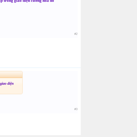
cấp trong giao diện cường hóa đó
#2
giao diện
#3