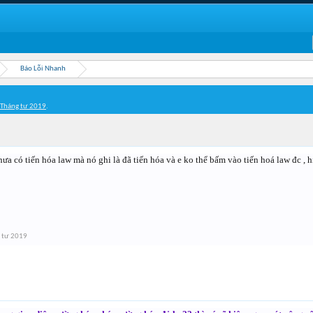
Báo Lỗi Nhanh
 Tháng tư 2019
.
hưa có tiến hóa law mà nó ghi là đã tiến hóa và e ko thể bấm vào tiến hoá law đc , hiệ
 tư 2019