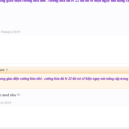
rong giao diện cường hóa nhé . cường hóa đủ lv 22 thì nó sẽ hiện ngay nút nâng 
 Tháng tư 2019
aid:
↑
rong giao diện cường hóa nhé . cường hóa đủ lv 22 thì nó sẽ hiện ngay nút nâng cấp trong 
ơn mod nha ^^
 tư 2019