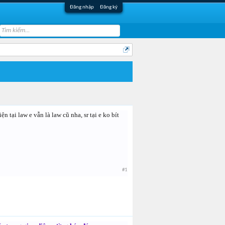
Đăng nhập
Đăng ký
n tại law e vẫn là law cũ nha, sr tại e ko bít
#1