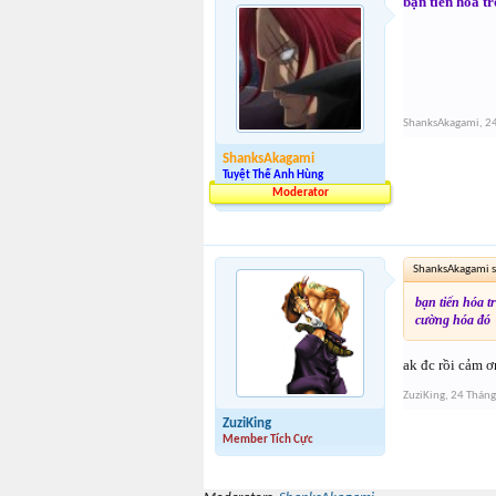
bạn tiến hóa t
ShanksAkagami
,
24
ShanksAkagami
Tuyệt Thế Anh Hùng
Moderator
ShanksAkagami s
bạn tiến hóa t
cường hóa đó
ak đc rồi cảm 
ZuziKing
,
24 Tháng
ZuziKing
Member Tích Cực