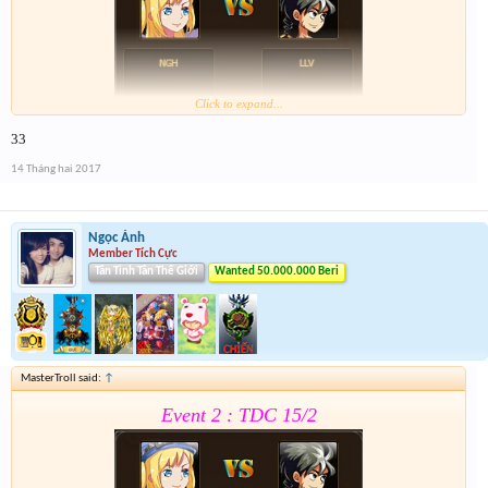
Click to expand...
33
Form :
https://goo.gl/0vPQaT
14 Tháng hai 2017
Chung kết r ráng quẫy đi ae phần thưởng xôm hơn
Ngọc Ánh
Member Tích Cực
Tân Tinh Tân Thế Giới
Wanted 50.000.000 Beri
MasterTroll said:
↑
Event 2 : TDC 15/2