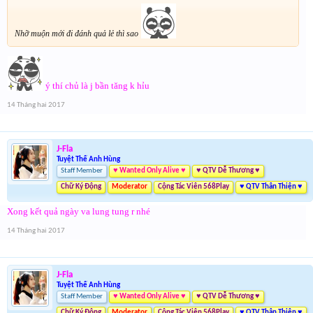
Nhỡ muộn mới đi đánh quả lẻ thì sao
ý thí chủ là j bần tăng k hỉu
14 Tháng hai 2017
J-Fla
Tuyệt Thế Anh Hùng
Staff Member
♥ Wanted Only Alive ♥
♥ QTV Dễ Thương ♥
Chữ Ký Động
Moderator
Cộng Tác Viên 568Play
♥ QTV Thân Thiện ♥
Xong kết quả ngày va lung tung r nhé
14 Tháng hai 2017
J-Fla
Tuyệt Thế Anh Hùng
Staff Member
♥ Wanted Only Alive ♥
♥ QTV Dễ Thương ♥
Chữ Ký Động
Moderator
Cộng Tác Viên 568Play
♥ QTV Thân Thiện ♥