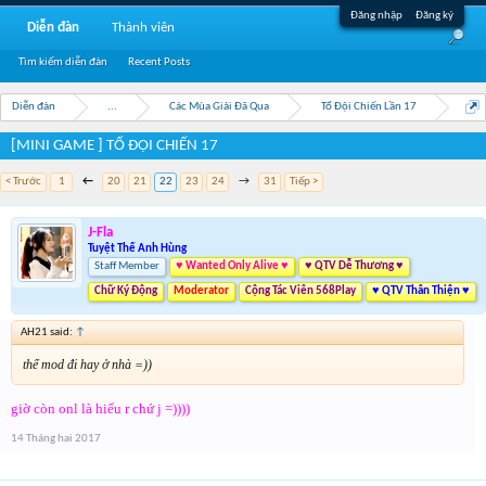
Đăng nhập
Đăng ký
Diễn đàn
Thành viên
Tìm kiếm diễn đàn
Recent Posts
Diễn đàn
...
Các Mùa Giải Đã Qua
Tổ Đội Chiến Lần 17
[MINI GAME ] TỔ ĐỘI CHIẾN 17
< Trước
1
←
20
21
22
23
24
→
31
Tiếp >
J-Fla
Tuyệt Thế Anh Hùng
Staff Member
♥ Wanted Only Alive ♥
♥ QTV Dễ Thương ♥
Chữ Ký Động
Moderator
Cộng Tác Viên 568Play
♥ QTV Thân Thiện ♥
AH21 said:
↑
thế mod đi hay ở nhà =))
giờ còn onl là hiểu r chứ j =))))
14 Tháng hai 2017