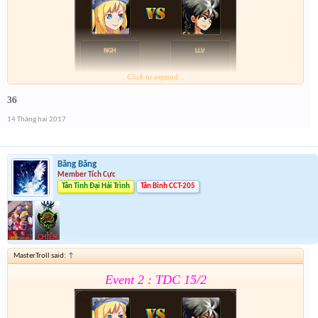
Click to expand...
36
Form :
https://goo.gl/0vPQaT
14 Tháng hai 2017
Chung kết r ráng quẫy đi ae phần thưởng xôm hơn
Băng Băng
Member Tích Cực
Tân Tinh Đại Hải Trình
Tân Binh CCT-205
MasterTroll said:
↑
Event 2 : TDC 15/2