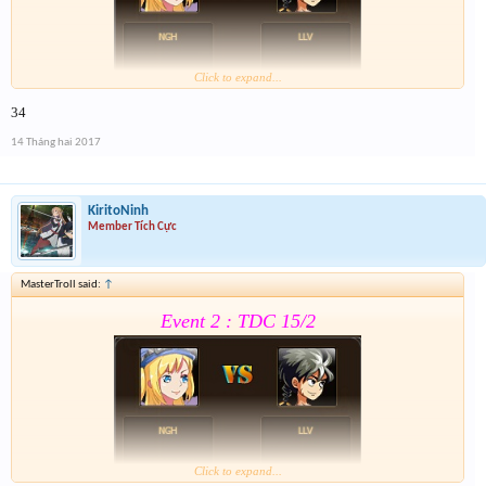
Click to expand...
34
Form :
https://goo.gl/0vPQaT
14 Tháng hai 2017
Chung kết r ráng quẫy đi ae phần thưởng xôm hơn
KiritoNinh
Member Tích Cực
MasterTroll said:
↑
Event 2 : TDC 15/2
Click to expand...