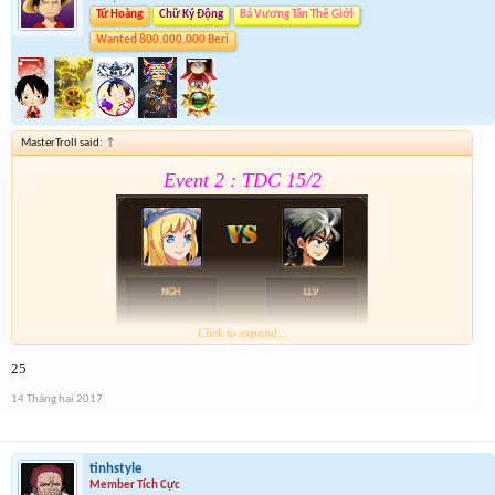
Tứ Hoàng
Chữ Ký Động
Bá Vương Tân Thế Giới
Wanted 800.000.000 Beri
MasterTroll said:
↑
Event 2 : TDC 15/2
Click to expand...
25
Form :
https://goo.gl/0vPQaT
14 Tháng hai 2017
Chung kết r ráng quẫy đi ae phần thưởng xôm hơn
tinhstyle
Member Tích Cực