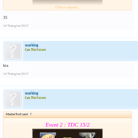
Click to expand...
35
Form :
https://goo.gl/0vPQaT
14 Tháng hai 2017
Chung kết r ráng quẫy đi ae phần thưởng xôm hơn
warking
Cao Thủ Forum
hix
14 Tháng hai 2017
warking
Cao Thủ Forum
MasterTroll said:
↑
Event 2 : TDC 15/2