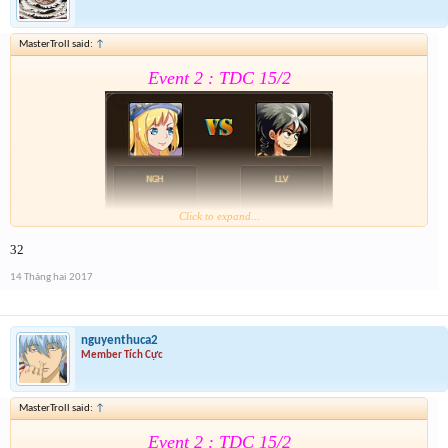
MasterTroll said:
↑
Event 2 : TDC 15/2
Click to expand...
32
Form :
https://goo.gl/0vPQaT
14 Tháng hai 2017
Chung kết r ráng quẫy đi ae phần thưởng xôm hơn
nguyenthuca2
Member Tích Cực
MasterTroll said:
↑
Event 2 : TDC 15/2