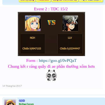
Event 2 : TDC 15/2
Form :
https://goo.gl/0vPQaT
Chung kết r ráng quẫy đi ae phần thưởng xôm hơn
14 Tháng hai 2017
GOD
Bá Đạo Forum