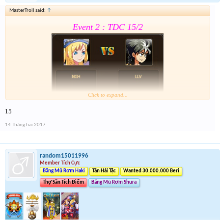
MasterTroll said:
↑
Event 2 : TDC 15/2
Click to expand...
15
Form :
https://goo.gl/0vPQaT
14 Tháng hai 2017
Chung kết r ráng quẫy đi ae phần thưởng xôm hơn
random15011996
Member Tích Cực
Băng Mũ Rơm Haki
Tân Hải Tặc
Wanted 30.000.000 Beri
Thợ Săn Tích Điểm
Băng Mũ Rơm Shura