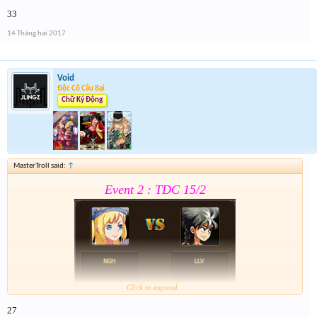
33
Form :
https://goo.gl/0vPQaT
14 Tháng hai 2017
Chung kết r ráng quẫy đi ae phần thưởng xôm hơn
Void
Độc Cô Cầu Bại
Chữ Ký Động
MasterTroll said:
↑
Event 2 : TDC 15/2
Click to expand...
27