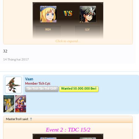
Click to expand...
32
Form :
https://goo.gl/0vPQaT
14 Tháng hai 2017
Chung kết r ráng quẫy đi ae phần thưởng xôm hơn
Vaan
Member Tích Cực
Tân Tinh Tân Thế Giới
Wanted 50.000.000 Beri
MasterTroll said:
↑
Event 2 : TDC 15/2