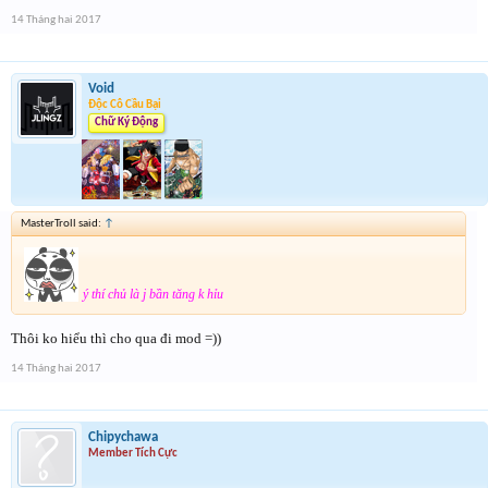
Form :
https://goo.gl/0vPQaT
14 Tháng hai 2017
Chung kết r ráng quẫy đi ae phần thưởng xôm hơn
Void
Độc Cô Cầu Bại
Chữ Ký Động
MasterTroll said:
↑
ý thí chủ là j bần tăng k hỉu
Thôi ko hiểu thì cho qua đi mod =))
14 Tháng hai 2017
Chipychawa
Member Tích Cực