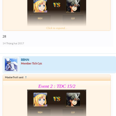
Click to expand...
28
Form :
https://goo.gl/0vPQaT
14 Tháng hai 2017
Chung kết r ráng quẫy đi ae phần thưởng xôm hơn
BBNN
Member Tích Cực
MasterTroll said:
↑
Event 2 : TDC 15/2