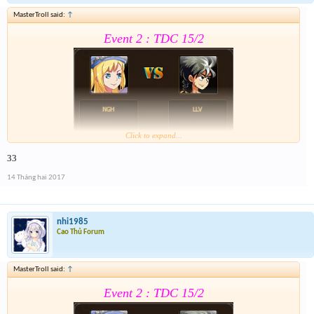
MasterTroll said:
↑
Event 2 : TDC 15/2
Click to expand...
33
Form :
https://goo.gl/0vPQaT
14 Tháng hai 2017
Chung kết r ráng quẫy đi ae phần thưởng xôm hơn
nhi1985
Cao Thủ Forum
MasterTroll said:
↑
Event 2 : TDC 15/2