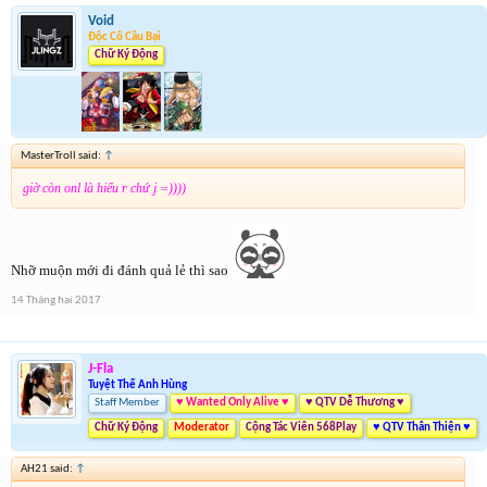
Void
Độc Cô Cầu Bại
Chữ Ký Động
MasterTroll said:
↑
giờ còn onl là hiểu r chứ j =))))
Nhỡ muộn mới đi đánh quả lẻ thì sao
14 Tháng hai 2017
J-Fla
Tuyệt Thế Anh Hùng
Staff Member
♥ Wanted Only Alive ♥
♥ QTV Dễ Thương ♥
Chữ Ký Động
Moderator
Cộng Tác Viên 568Play
♥ QTV Thân Thiện ♥
AH21 said:
↑