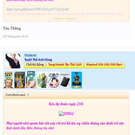
http://goo.gl/forms/V9EzOSsgVUz3yXpd2
nếu dự đoán tên tàu thắng thì cứ ghi là tàu thắng đc rồi ko cần ghi rõ tên đâu
Click to expand...
Tàu Thắng
23 Tháng sáu 2016
Violent
Tuyệt Thế Anh Hùng
Chữ Ký Động
Tung Hoành Tân Thế Giới
Wanted 500.000.000 Beri
ColinRola said:
↑
Kèo dự đoán ngày 23/6
Mọi người nhớ quote bài viết này rồi trả lời tên ng chiến thắng vào dưới rồi vào
link dưới đây điền thông tin nhé