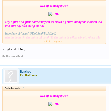
Kèo dự đoán ngày 23/6
Mọi người nhớ quote bài viết này rồi trả lời tên ng chiến thắng vào dưới rồi vào
link dưới đây điền thông tin nhé
http://goo.gl/forms/V9EzOSsgVUz3yXpd2
nếu dự đoán tên tàu thắng thì cứ ghi là tàu thắng đc rồi ko cần ghi rõ tên đâu
Click to expand...
KingLand thắng
23 Tháng sáu 2016
Banchou
Cao Thủ Forum
ColinRola said:
↑
Kèo dự đoán ngày 23/6