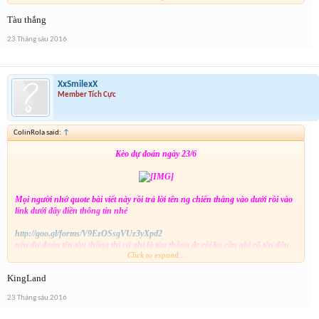
Tàu thắng
23 Tháng sáu 2016
XxSmilexX
Member Tích Cực
ColinRola said:
↑
Kèo dự đoán ngày 23/6
Mọi người nhớ quote bài viết này rồi trả lời tên ng chiến thắng vào dưới rồi vào
link dưới đây điền thông tin nhé
http://goo.gl/forms/V9EzOSsgVUz3yXpd2
nếu dự đoán tên tàu thắng thì cứ ghi là tàu thắng đc rồi ko cần ghi rõ tên đâu
Click to expand...
KingLand
23 Tháng sáu 2016