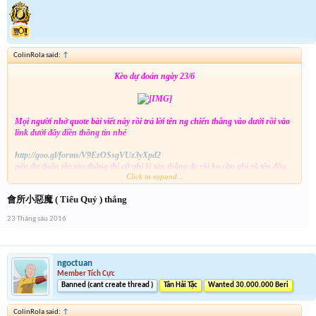
ColinRola said:
↑
Kèo dự đoán ngày 23/6
Mọi người nhớ quote bài viết này rồi trả lời tên ng chiến thắng vào dưới rồi vào
link dưới đây điền thông tin nhé
http://goo.gl/forms/V9EzOSsgVUz3yXpd2
nếu dự đoán tên tàu thắng thì cứ ghi là tàu thắng đc rồi ko cần ghi rõ tên đâu
Click to expand...
會所小惡魔 ( Tiểu Quỷ ) thắng
23 Tháng sáu 2016
ngoctuan
Member Tích Cực
Banned (cant create thread )
Tân Hải Tặc
Wanted 30.000.000 Beri
ColinRola said:
↑