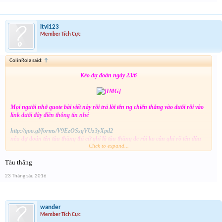
itvi123
Member Tích Cực
ColinRola said:
↑
Kèo dự đoán ngày 23/6
Mọi người nhớ quote bài viết này rồi trả lời tên ng chiến thắng vào dưới rồi vào
link dưới đây điền thông tin nhé
http://goo.gl/forms/V9EzOSsgVUz3yXpd2
nếu dự đoán tên tàu thắng thì cứ ghi là tàu thắng đc rồi ko cần ghi rõ tên đâu
Click to expand...
Tàu thắng
23 Tháng sáu 2016
wander
Member Tích Cực