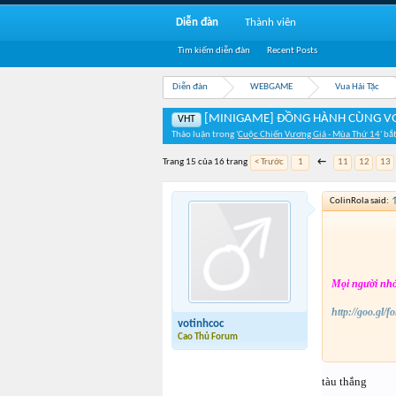
Diễn đàn
Thành viên
Tìm kiếm diễn đàn
Recent Posts
Diễn đàn
WEBGAME
Vua Hải Tặc
[MINIGAME] ĐỒNG HÀNH CÙNG V
VHT
Thảo luận trong '
Cuộc Chiến Vương Giả - Mùa Thứ 14
' bắ
Trang 15 của 16 trang
< Trước
1
←
11
12
13
ColinRola said:
Mọi người nhớ 
http://goo.gl
votinhcoc
Cao Thủ Forum
nếu dự đoán tê
tàu thắng