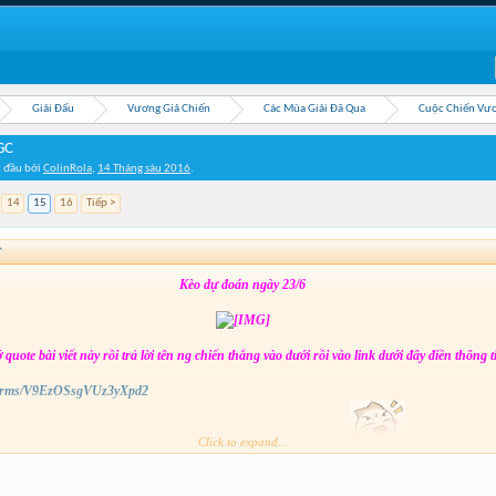
Giải Đấu
Vương Giả Chiến
Các Mùa Giải Đã Qua
Cuộc Chiến Vươ
GC
t đầu bởi
ColinRola
,
14 Tháng sáu 2016
.
14
15
16
Tiếp >
↑
Kèo dự đoán ngày 23/6
quote bài viết này rồi trả lời tên ng chiến thắng vào dưới rồi vào link dưới đây điền thông 
/forms/V9EzOSsgVUz3yXpd2
Click to expand...
n tàu thắng thì cứ ghi là tàu thắng đc rồi ko cần ghi rõ tên đâu