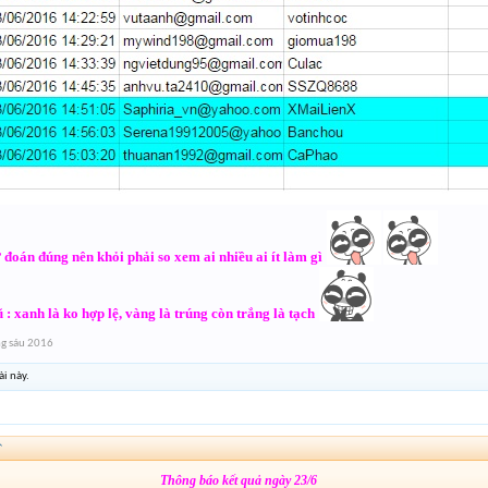
ự đoán đúng nên khỏi phải so xem ai nhiều ai ít làm gì
 : xanh là ko hợp lệ, vàng là trúng còn trắng là tạch
g sáu 2016
ài này.
↑
Thông báo kết quả ngày 23/6