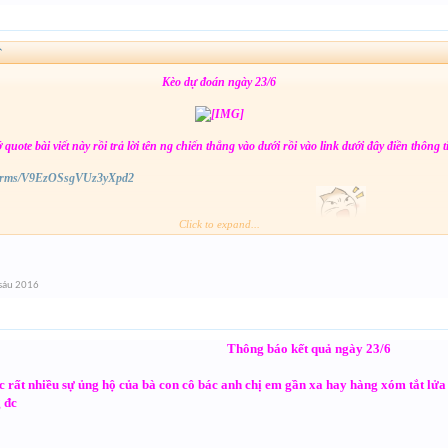
↑
Kèo dự đoán ngày 23/6
quote bài viết này rồi trả lời tên ng chiến thắng vào dưới rồi vào link dưới đây điền thông 
/forms/V9EzOSsgVUz3yXpd2
Click to expand...
n tàu thắng thì cứ ghi là tàu thắng đc rồi ko cần ghi rõ tên đâu
sáu 2016
Thông báo kết quả ngày 23/6
 rất nhiều sự ủng hộ của bà con cô bác anh chị em gần xa hay hàng xóm tắt lửa 
g đc