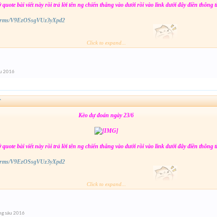
quote bài viết này rồi trả lời tên ng chiến thắng vào dưới rồi vào link dưới đây điền thông 
/forms/V9EzOSsgVUz3yXpd2
Click to expand...
n tàu thắng thì cứ ghi là tàu thắng đc rồi ko cần ghi rõ tên đâu
áu 2016
↑
Kèo dự đoán ngày 23/6
quote bài viết này rồi trả lời tên ng chiến thắng vào dưới rồi vào link dưới đây điền thông 
/forms/V9EzOSsgVUz3yXpd2
Click to expand...
n tàu thắng thì cứ ghi là tàu thắng đc rồi ko cần ghi rõ tên đâu
ng sáu 2016