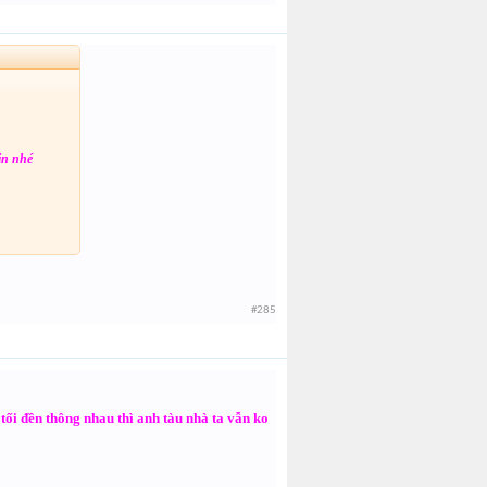
tin nhé
#285
tối đền thông nhau thì anh tàu nhà ta vẫn ko