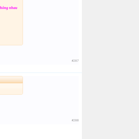
 thông nhau
#287
#288