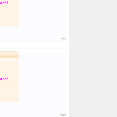
tin nhé
#283
tin nhé
#284