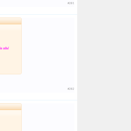
#281
tin nhé
#282