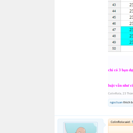
chỉ có 3 bạn d
luật vẫn như cũ
ColinRola
,
23 Thán
ngoctuan
thích b
ColinRola said: