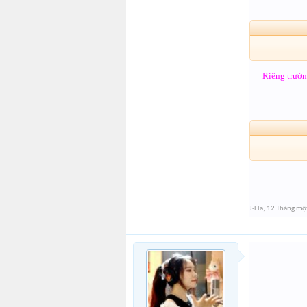
Riêng trườ
J-Fla
,
12 Tháng mộ