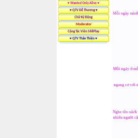
♥ Wanted Only Alive ♥
♥ QTV Dễ Thương ♥
Mỗi ngày mình 
Chữ Ký Động
Moderator
Cộng Tác Viên 568Play
♥ QTV Thân Thiện ♥
Mỗi ngày ở mỗi
ngang cơ với m
Nghe tên oách
nhiêu người câ