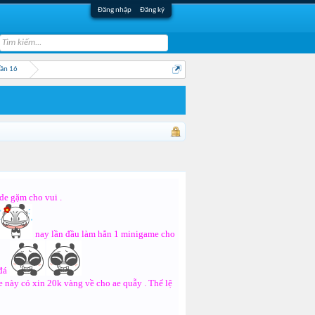
Đăng nhập
Đăng ký
Lần 16
de gặm cho vui .
nay lần đầu làm hẳn 1 minigame cho
đá
 này có xin 20k vàng về cho ae quẫy . Thể lệ