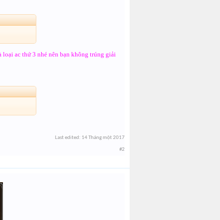
 loại ac thứ 3 nhé nên bạn không trúng giải
Last edited:
14 Tháng một 2017
#2