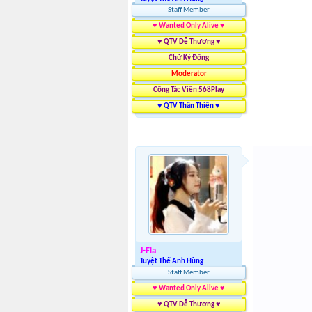
Staff Member
♥ Wanted Only Alive ♥
♥ QTV Dễ Thương ♥
Chữ Ký Động
Moderator
Cộng Tác Viên 568Play
♥ QTV Thân Thiện ♥
J-Fla
Tuyệt Thế Anh Hùng
Staff Member
♥ Wanted Only Alive ♥
♥ QTV Dễ Thương ♥