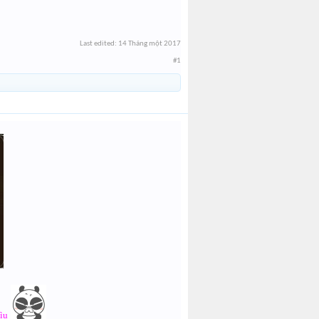
Last edited:
14 Tháng một 2017
#1
hìu