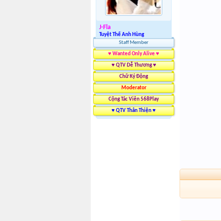
J-Fla
Tuyệt Thế Anh Hùng
Staff Member
♥ Wanted Only Alive ♥
♥ QTV Dễ Thương ♥
Chữ Ký Động
Moderator
Cộng Tác Viên 568Play
♥ QTV Thân Thiện ♥