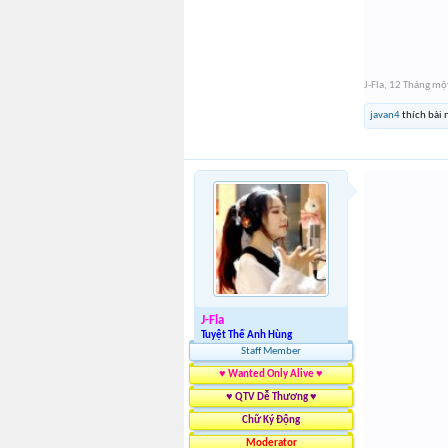
J-Fla
,
12 Tháng mộ
javan4
thích bài 
J-Fla
Tuyệt Thế Anh Hùng
Staff Member
♥ Wanted Only Alive ♥
♥ QTV Dễ Thương ♥
Chữ Ký Động
Moderator