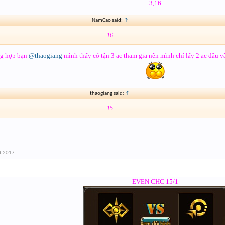
3,16
NamCao said:
↑
16
ng hợp bạn
@thaogiang
mình thấy có tận 3 ac tham gia nên mình chỉ lấy 2 ac đầu và
thaogiang said:
↑
15
t 2017
EVEN CHC 15/1