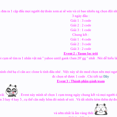
đưa ra 1 cặp đấu mọi người dự đoán xem ai sẽ win và có bao nhiêu ng chọn đội nh
3 ngày đầu :
Giải 1 : 3 code
Giải 2 : 2 code
Giải 3 : 1 code
Chung kết :
Giải 1 : 4 code
Giải 2 : 3 code
Giải 3 : 2 code
Event 2 : Yasuo lạc trôi
 cụm sẽ tìm ra 1 nhân vật mà " yahoo until gank t3am 20' gg " nhất . Nói dễ hiểu l
ình chứ hạ cl cân acc clone k tính đâu nhé . Việc này sẽ do mod chọn nên mọi ngư
đc chọn sẽ được 1 code . Chi tiết tại
Đây
Event 3 : Thành phần gánh team
 vãi
. Event này mình sẽ chọn 1 cụm trong ngày chung kết và mọi người d
n 3 hay 4 hay 5 , cụ thể cân mấy hôm đó mình sẽ nói . Và tất nhiên kèm thêm dự đoá
và sớm nhất là ẵm vàng thôi