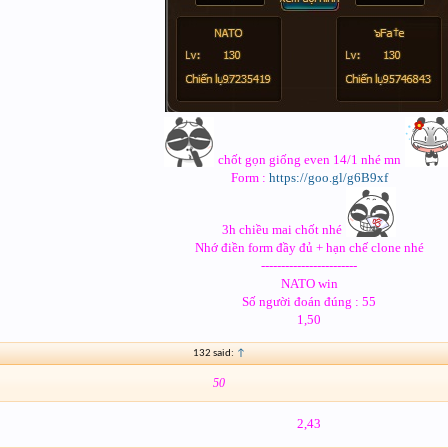
chốt gọn giống even 14/1 nhé mn
Form :
https://goo.gl/g6B9xf
3h chiều mai chốt nhé
Nhớ điền form đầy đủ + hạn chế clone nhé
------------------------
NATO win
Số người đoán đúng : 55
1,50
132 said:
↑
50
2,43