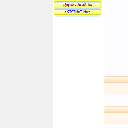
Cộng Tác Viên 568Play
♥ QTV Thân Thiện ♥