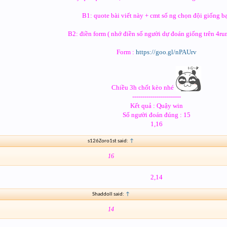
B1: quote bài viết này + cmt số ng chọn đội giống b
B2: điền form ( nhớ điền số người dự đoán giống trên 4ru
Form :
https://goo.gl/nPAUrv
Chiều 3h chốt kèo nhé
------------------------
Kết quả : Quậy win
Số người đoán đúng : 15
1,16
s126Zoro1st said:
↑
16
2,14
Shaddoll said:
↑
14