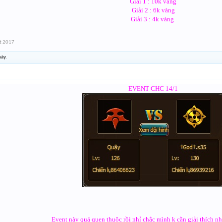
Giải 1 : 10k vàng
Giải 2 : 6k vàng
Giải 3 : 4k vàng
t 2017
này.
EVENT CHC 14/1
Event này quá quen thuộc rồi nhỉ chắc mình k cần giải thích n