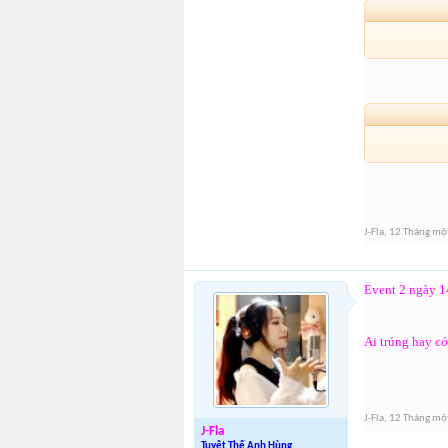
J-Fla
,
12 Tháng mộ
Event 2 ngày 1
Ai trúng hay c
J-Fla
,
12 Tháng mộ
J-Fla
Tuyệt Thế Anh Hùng