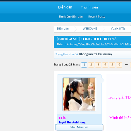
Diễn đàn
Thành viên
Tìm kiếm diễn đàn
Recent Posts
Diễn đàn
WEBGAME
Vua Hải Tặc
[MINIGAME] CÔNG HỘI CHIẾN 16
Thảo luận trong '
Công Hội Chiến Lần 16
' bắt đầu bởi
J-Fla
Trạng thái chủ đề:
Không mở trả lời sau này.
Trang 1 của 28 trang
1
2
3
4
5
6
→
Trong giải TD
Mình thì luôn
J-Fla
Tuyệt Thế Anh Hùng
Staff Member