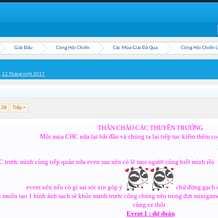
Giải Đấu
Công Hội Chiến
Các Mùa Giải Đã Qua
Công Hội Chiến 
,
12 Tháng một 2017
.
28
Tiếp >
THÂN CHÀO CÁC THUYỀN TRƯỞNG
Một mùa CHC nữa lại bắt đầu và chúng ta lại tiếp tục kiếm thêm co
C trước mình củng tiếp quản nữa even sau nên có lẽ mọi người củng biết mình rồi
event nên nếu có gì sai sót xin góp ý
chứ đừng gạch 
 muốn tạo 1 hình ảnh sạch sẽ khỏe mạnh trước công chúng nên trong đợt minigame
củng ez thôi .
Event 1 : dự đoán