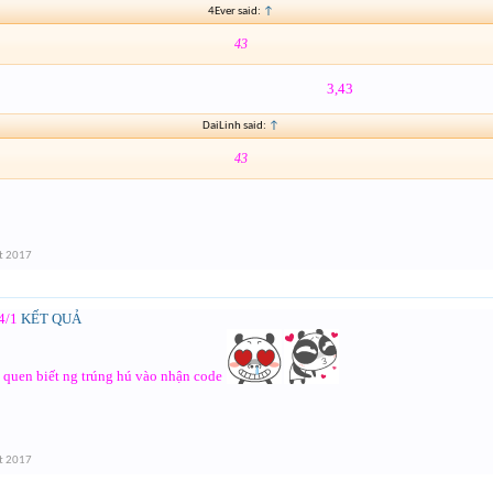
4Ever said:
↑
43
3,43
DaiLinh said:
↑
43
t 2017
4/1
KẾT QUẢ
ó quen biết ng trúng hú vào nhận code
t 2017