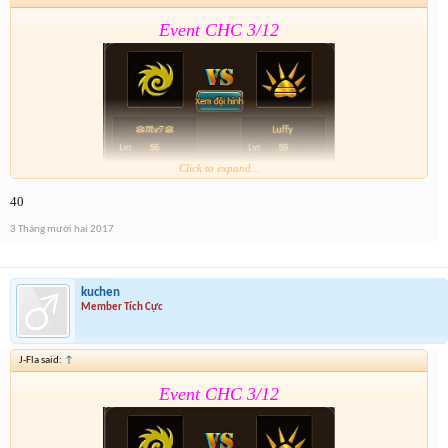
Event CHC 3/12
Click to expand...
40
Form :
https://goo.gl/yBQ9qF
3 Tháng mười hai 2017
Sr ae qua bận wa nên giờ mới lên
kuchen
Member Tích Cực
J-Fla said:
↑
Event CHC 3/12