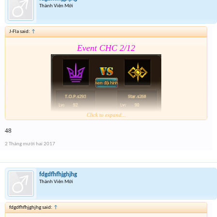
Thành Viên Mới
J-Fla said:
↑
Event CHC 2/12
Click to expand...
48
Form :
https://goo.gl/bJJkmv
2 Tháng mười hai 2017
Lưu ý có cả event 2 trong form nhé
fdgdfhfhjghjhg
Thành Viên Mới
fdgdfhfhjghjhg said:
↑