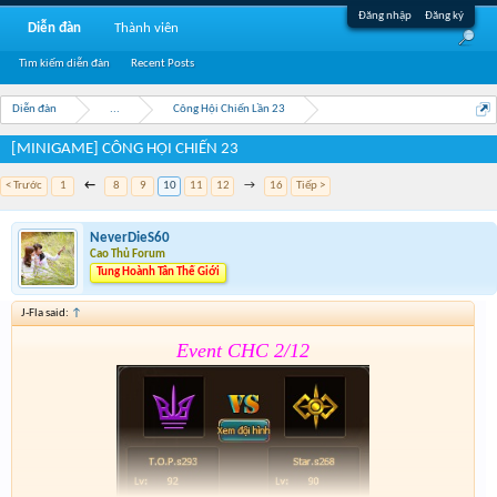
Đăng nhập
Đăng ký
Diễn đàn
Thành viên
Tìm kiếm diễn đàn
Recent Posts
Diễn đàn
...
Công Hội Chiến Lần 23
[MINIGAME] CÔNG HỘI CHIẾN 23
< Trước
1
←
8
9
10
11
12
→
16
Tiếp >
NeverDieS60
Cao Thủ Forum
Tung Hoành Tân Thế Giới
J-Fla said:
↑
Event CHC 2/12