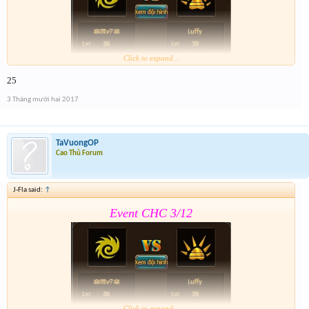
Click to expand...
25
Form :
https://goo.gl/yBQ9qF
3 Tháng mười hai 2017
Sr ae qua bận wa nên giờ mới lên
TaVuongOP
Cao Thủ Forum
J-Fla said:
↑
Event CHC 3/12
Click to expand...