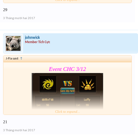
29
Form :
https://goo.gl/yBQ9qF
3 Tháng mười hai 2017
Sr ae qua bận wa nên giờ mới lên
johnwick
Member Tích Cực
J-Fla said:
↑
Event CHC 3/12
Click to expand...
21
Form :
https://goo.gl/yBQ9qF
3 Tháng mười hai 2017
Sr ae qua bận wa nên giờ mới lên