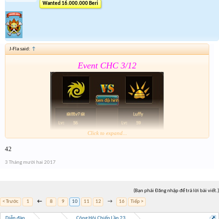
Wanted 16.000.000 Beri
J-Fla said:
↑
Event CHC 3/12
Click to expand...
42
Form :
https://goo.gl/yBQ9qF
3 Tháng mười hai 2017
Sr ae qua bận wa nên giờ mới lên
(Bạn phải Đăng nhập để trả lời bài viết.)
< Trước
1
←
8
9
10
11
12
→
16
Tiếp >
Diễn đàn
...
Công Hội Chiến Lần 23