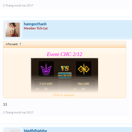
Lưu ý có cả event 2 trong form nhé
2 Tháng mười hai 2017
hanngocthanh
Member Tích Cực
J-Fla said:
↑
Event CHC 2/12
Click to expand...
33
Form :
https://goo.gl/bJJkmv
2 Tháng mười hai 2017
Lưu ý có cả event 2 trong form nhé
fdgdfhfhjghjhg