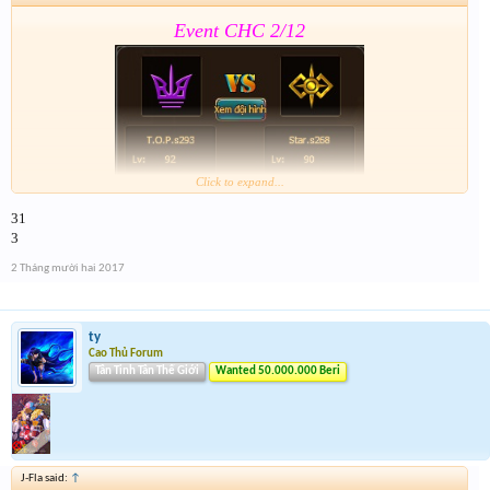
Event CHC 2/12
Click to expand...
31
Form :
https://goo.gl/bJJkmv
3
Lưu ý có cả event 2 trong form nhé
2 Tháng mười hai 2017
ty
Cao Thủ Forum
Tân Tinh Tân Thế Giới
Wanted 50.000.000 Beri
J-Fla said:
↑