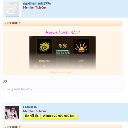
ngothemanh1996
Member Tích Cực
J-Fla said:
↑
Event CHC 3/12
Click to expand...
30
Form :
https://goo.gl/yBQ9qF
3 Tháng mười hai 2017
Sr ae qua bận wa nên giờ mới lên
LasaBasa
Member Tích Cực
Tân Hải Tặc
Wanted 30.000.000 Beri
J-Fla said:
↑