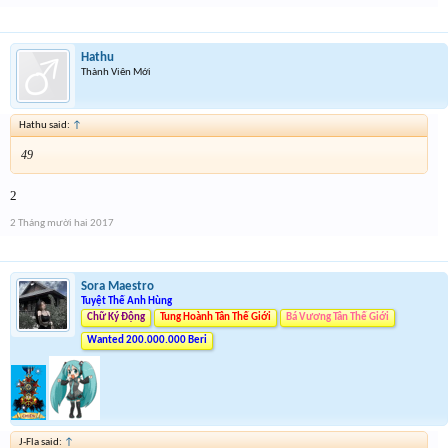
Lưu ý có cả event 2 trong form nhé
Hathu
Thành Viên Mới
Hathu said:
↑
49
2
2 Tháng mười hai 2017
Sora Maestro
Tuyệt Thế Anh Hùng
Chữ Ký Động
Tung Hoành Tân Thế Giới
Bá Vương Tân Thế Giới
Wanted 200.000.000 Beri
J-Fla said:
↑