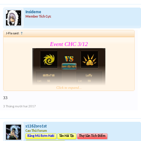
Insideme
Member Tích Cực
J-Fla said:
↑
Event CHC 3/12
Click to expand...
33
Form :
https://goo.gl/yBQ9qF
3 Tháng mười hai 2017
Sr ae qua bận wa nên giờ mới lên
s126Zoro1st
Cao Thủ Forum
Băng Mũ Rơm Haki
Tân Hải Tặc
Thợ Săn Tích Điểm