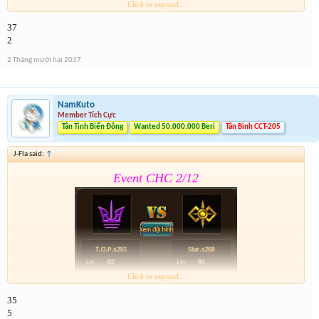
Click to expand...
37
Form :
https://goo.gl/bJJkmv
2
Lưu ý có cả event 2 trong form nhé
2 Tháng mười hai 2017
NamKuto
Member Tích Cực
Tân Tinh Biển Đông
Wanted 50.000.000 Beri
Tân Binh CCT-205
J-Fla said:
↑
Event CHC 2/12
Click to expand...
35
Form :
https://goo.gl/bJJkmv
5