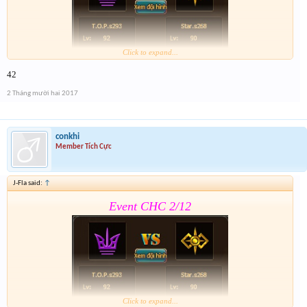
Click to expand...
42
Form :
https://goo.gl/bJJkmv
2 Tháng mười hai 2017
Lưu ý có cả event 2 trong form nhé
conkhi
Member Tích Cực
J-Fla said:
↑
Event CHC 2/12
Click to expand...