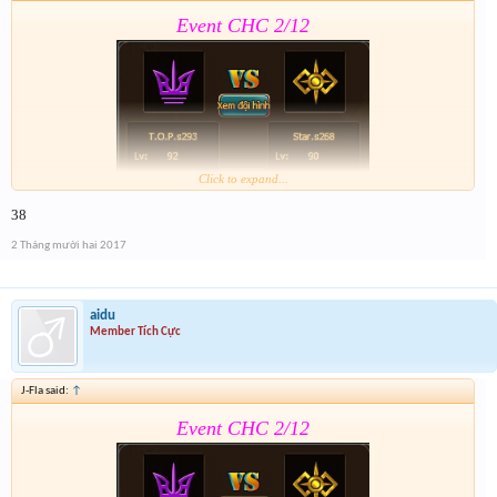
Event CHC 2/12
Click to expand...
38
Form :
https://goo.gl/bJJkmv
2 Tháng mười hai 2017
Lưu ý có cả event 2 trong form nhé
aidu
Member Tích Cực
J-Fla said:
↑
Event CHC 2/12