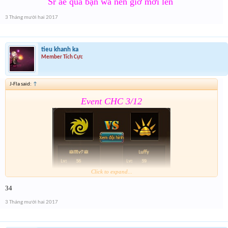
Sr ae qua bận wa nên giờ mới lên
3 Tháng mười hai 2017
tieu khanh ka
Member Tích Cực
J-Fla said:
↑
Event CHC 3/12
Click to expand...
34
Form :
https://goo.gl/yBQ9qF
3 Tháng mười hai 2017
Sr ae qua bận wa nên giờ mới lên