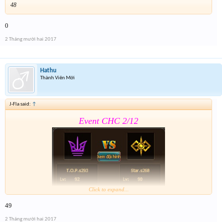
48
0
2 Tháng mười hai 2017
Hathu
Thành Viên Mới
J-Fla said:
↑
Event CHC 2/12
Click to expand...
49
Form :
https://goo.gl/bJJkmv
2 Tháng mười hai 2017