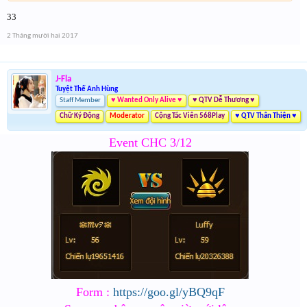
33
Form :
https://goo.gl/bJJkmv
2 Tháng mười hai 2017
Lưu ý có cả event 2 trong form nhé
J-Fla
Tuyệt Thế Anh Hùng
Staff Member
♥ Wanted Only Alive ♥
♥ QTV Dễ Thương ♥
Chữ Ký Động
Moderator
Cộng Tác Viên 568Play
♥ QTV Thân Thiện ♥
Event CHC 3/12
Form :
https://goo.gl/yBQ9qF