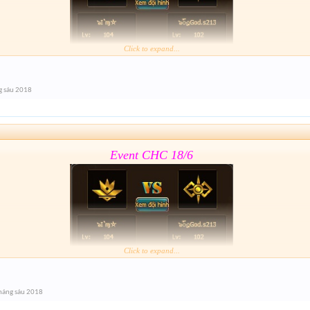
Click to expand...
Form :
https://goo.gl/11J1wy
g sáu 2018
lâu hết giải nhỉ
Event CHC 18/6
Click to expand...
Form :
https://goo.gl/11J1wy
háng sáu 2018