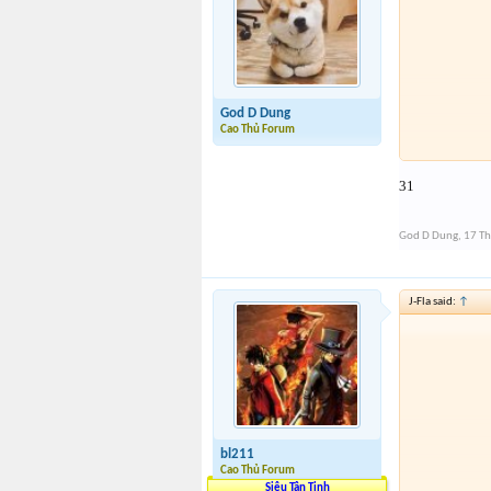
God D Dung
Cao Thủ Forum
31
God D Dung
,
17 Th
J-Fla said:
↑
bl211
Cao Thủ Forum
Siêu Tân Tinh