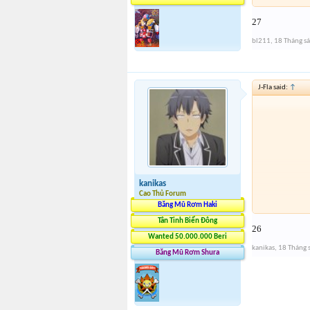
27
bl211
,
18 Tháng s
J-Fla said:
↑
kanikas
Cao Thủ Forum
Băng Mũ Rơm Haki
Tân Tinh Biển Đông
26
Wanted 50.000.000 Beri
kanikas
,
18 Tháng 
Băng Mũ Rơm Shura