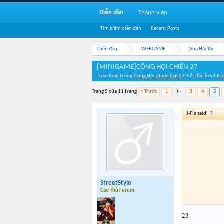
Diễn đàn
Thành viên
Tìm kiếm diễn đàn
Recent Posts
Diễn đàn
WEBGAME
Vua Hải Tặc
[MINIGAME]CÔNG HỘI CHIẾN 27
Thảo luận trong '
Công Hội Chiến Lần 27
' bắt đầu bởi
J-Fla
Trang 5 của 11 trang
< Trước
1
←
3
4
5
J-Fla said:
↑
StreetStyle
Cao Thủ Forum
23