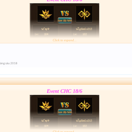
Click to expand...
Form :
https://goo.gl/11J1wy
áng sáu 2018
lâu hết giải nhỉ
Event CHC 18/6
Click to expand...