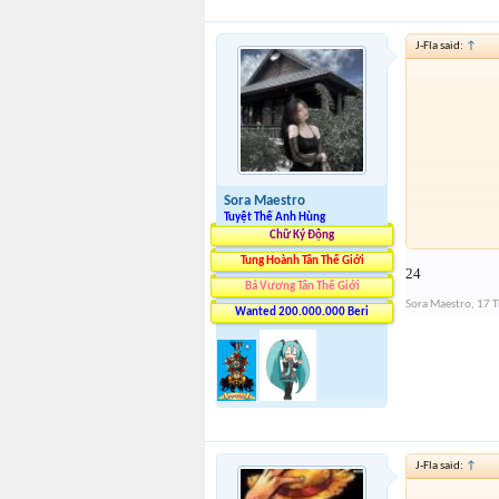
J-Fla said:
↑
Sora Maestro
Tuyệt Thế Anh Hùng
Chữ Ký Động
Tung Hoành Tân Thế Giới
24
Bá Vương Tân Thế Giới
Sora Maestro
,
17 T
Wanted 200.000.000 Beri
J-Fla said:
↑