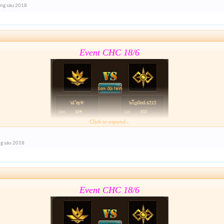
ng sáu 2018
lâu hết giải nhỉ
Event CHC 18/6
Click to expand...
Form :
https://goo.gl/11J1wy
g sáu 2018
lâu hết giải nhỉ
Event CHC 18/6