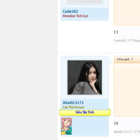
Code362
Member Tích Cực
13
Code362
,
17 Thán
J-Fla said:
↑
AKaShi.S172
Cao Thủ Forum
Siêu Tân Tinh
19
AKaShi.S172
,
17 T