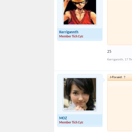
Kerrigannth
Member Tích Cực
25
Kerrigannth
,
17 Th
J-Fla said:
↑
MOZ
Member Tích Cực