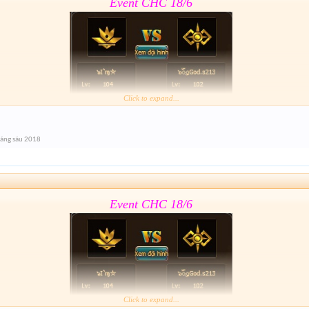
Event CHC 18/6
Click to expand...
Form :
https://goo.gl/11J1wy
áng sáu 2018
lâu hết giải nhỉ
Event CHC 18/6
Click to expand...