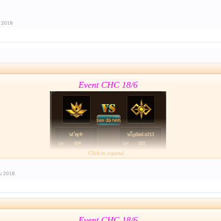
Form :
https://goo.gl/11J1wy
u 2018
lâu hết giải nhỉ
Event CHC 18/6
Click to expand...
Form :
https://goo.gl/11J1wy
áu 2018
lâu hết giải nhỉ
Event CHC 18/6