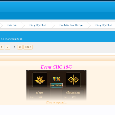
Giải Đấu
Công Hội Chiến
Các Mùa Giải Đã Qua
Công Hội Chiến 
,
16 Tháng sáu 2018
.
6
7
→
11
Tiếp >
Event CHC 18/6
Click to expand...
Form :
https://goo.gl/11J1wy