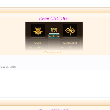
lâu hết giải nhỉ
Event CHC 18/6
Click to expand...
Form :
https://goo.gl/11J1wy
háng sáu 2018
lâu hết giải nhỉ