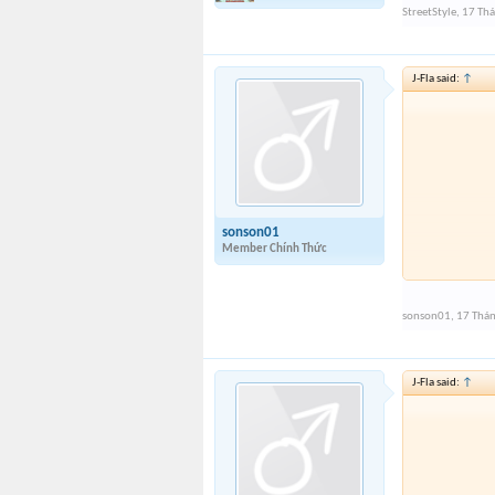
StreetStyle
,
17 Thá
J-Fla said:
↑
sonson01
Member Chính Thức
sonson01
,
17 Thán
J-Fla said:
↑