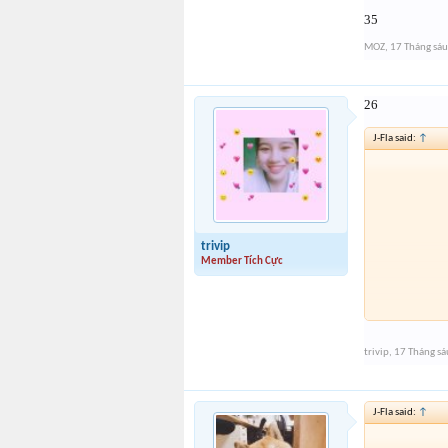
35
MOZ
,
17 Tháng sá
26
J-Fla said:
↑
trivip
Member Tích Cực
trivip
,
17 Tháng s
J-Fla said:
↑