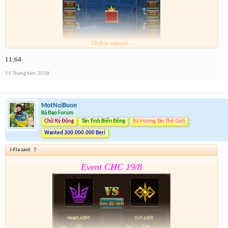
Click to expand...
11;64
Form :
https://goo.gl/9yi8dF
19 Tháng tám 2018
Tham gia đủ các bước để k bị loại nhảm . Event 2 sẽ
dóng vào 15h ngày mai
MotNoiBuon
Bá Đạo Forum
Chữ Ký Động
Tân Tinh Biển Đông
Bá Vương Tân Thế Giới
Wanted 300.000.000 Beri
J-Fla said:
↑
Event CHC 19/8