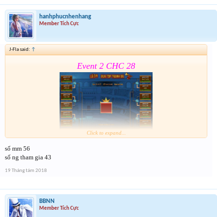
gian Event CHC 19/8
hanhphucnhenhang
Member Tích Cực
J-Fla said:
↑
Event 2 CHC 28
Click to expand...
số mm 56
Form :
https://goo.gl/9yi8dF
số ng tham gia 43
Tham gia đủ các bước để k bị loại nhảm . Event 2 sẽ
19 Tháng tám 2018
dóng vào 15h ngày mai
BBNN
Member Tích Cực