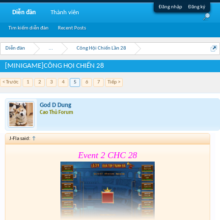
Đăng nhập
Đăng ký
Diễn đàn
Thành viên
Tìm kiếm diễn đàn
Recent Posts
Diễn đàn
...
Công Hội Chiến Lần 28
[MINIGAME]CÔNG HỘI CHIẾN 28
< Trước
1
2
3
4
5
6
7
Tiếp >
God D Dung
Cao Thủ Forum
J-Fla said:
↑
Event 2 CHC 28