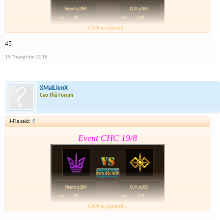
Click to expand...
45
Form:
https://goo.gl/1ZTQMd
19 Tháng tám 2018
Nhớ tham gia event 2 . Event 2 sẽ đóng cùng thời
gian Event CHC 19/8
XMaiLienX
Cao Thủ Forum
J-Fla said:
↑
Event CHC 19/8
Click to expand...