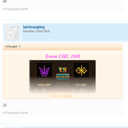
45
Form:
https://goo.gl/1ZTQMd
19 Tháng tám 2018
Nhớ tham gia event 2 . Event 2 sẽ đóng cùng thời
gian Event CHC 19/8
iamhoangking
Member Chính Thức
J-Fla said:
↑
Event CHC 19/8
Click to expand...
22
Form:
https://goo.gl/1ZTQMd
19 Tháng tám 2018
Nhớ tham gia event 2 . Event 2 sẽ đóng cùng thời
gian Event CHC 19/8