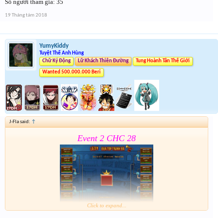
Số người tham gia: 35
Tham gia đủ các bước để k bị loại nhảm . Event 2 sẽ
19 Tháng tám 2018
dóng vào 15h ngày mai
YumyKiddy
Tuyệt Thế Anh Hùng
Chữ Ký Động
Lữ Khách Thiên Đường
Tung Hoành Tân Thế Giới
Wanted 500.000.000 Beri
J-Fla said:
↑
Event 2 CHC 28
Click to expand...