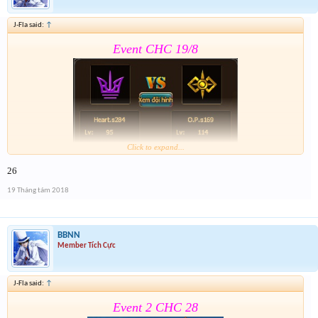
J-Fla said:
↑
Event CHC 19/8
Click to expand...
26
Form:
https://goo.gl/1ZTQMd
19 Tháng tám 2018
Nhớ tham gia event 2 . Event 2 sẽ đóng cùng thời
gian Event CHC 19/8
BBNN
Member Tích Cực
J-Fla said:
↑
Event 2 CHC 28