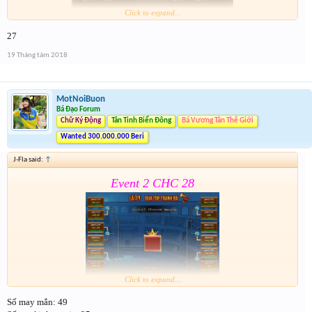
Click to expand...
27
Form:
https://goo.gl/1ZTQMd
19 Tháng tám 2018
Nhớ tham gia event 2 . Event 2 sẽ đóng cùng thời
gian Event CHC 19/8
MotNoiBuon
Bá Đạo Forum
Chữ Ký Động
Tân Tinh Biển Đông
Bá Vương Tân Thế Giới
Wanted 300.000.000 Beri
J-Fla said:
↑
Event 2 CHC 28
Click to expand...
Số may mắn: 49
Form :
https://goo.gl/9yi8dF