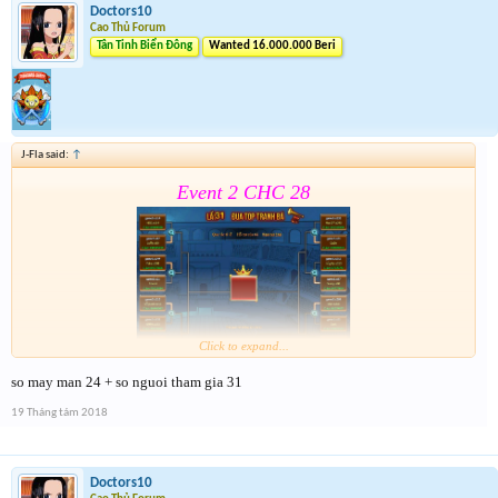
Doctors10
Cao Thủ Forum
Tân Tinh Biển Đông
Wanted 16.000.000 Beri
J-Fla said:
↑
Event 2 CHC 28
Click to expand...
so may man 24 + so nguoi tham gia 31
Form :
https://goo.gl/9yi8dF
19 Tháng tám 2018
Tham gia đủ các bước để k bị loại nhảm . Event 2 sẽ
dóng vào 15h ngày mai
Doctors10