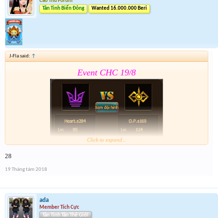
Cao Thủ Forum
Tân Tinh Biển Đông
Wanted 16.000.000 Beri
J-Fla said:
↑
Event CHC 19/8
Click to expand...
28
Form:
https://goo.gl/1ZTQMd
19 Tháng tám 2018
Nhớ tham gia event 2 . Event 2 sẽ đóng cùng thời
gian Event CHC 19/8
ada
Member Tích Cực
Tân Tinh Tân Thế Giới