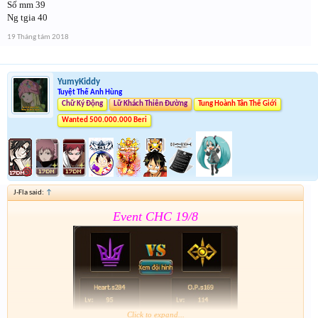
Số mm 39
Form :
https://goo.gl/9yi8dF
Ng tgia 40
Tham gia đủ các bước để k bị loại nhảm . Event 2 sẽ
19 Tháng tám 2018
dóng vào 15h ngày mai
YumyKiddy
Tuyệt Thế Anh Hùng
Chữ Ký Động
Lữ Khách Thiên Đường
Tung Hoành Tân Thế Giới
Wanted 500.000.000 Beri
J-Fla said:
↑
Event CHC 19/8
Click to expand...