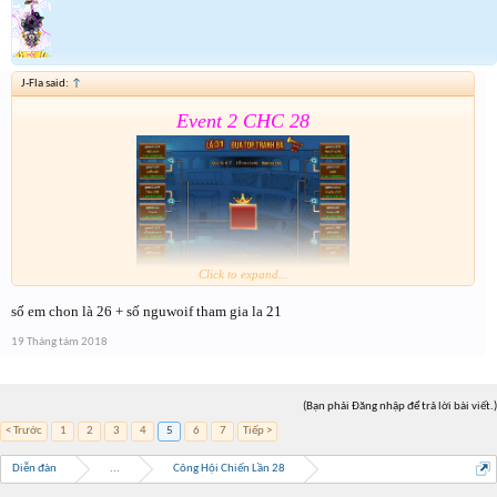
J-Fla said:
↑
Event 2 CHC 28
Click to expand...
số em chon là 26 + số nguwoif tham gia la 21
Form :
https://goo.gl/9yi8dF
19 Tháng tám 2018
Tham gia đủ các bước để k bị loại nhảm . Event 2 sẽ
dóng vào 15h ngày mai
(Bạn phải Đăng nhập để trả lời bài viết.)
< Trước
1
2
3
4
5
6
7
Tiếp >
Diễn đàn
...
Công Hội Chiến Lần 28