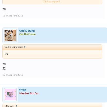
Click to expand...
29
Form :
https://goo.gl/9yi8dF
19 Tháng tám 2018
Tham gia đủ các bước để k bị loại nhảm . Event 2 sẽ
dóng vào 15h ngày mai
God D Dung
Cao Thủ Forum
God D Dung said:
↑
29
29
52
19 Tháng tám 2018
trivip
Member Tích Cực
J-Fla said:
↑