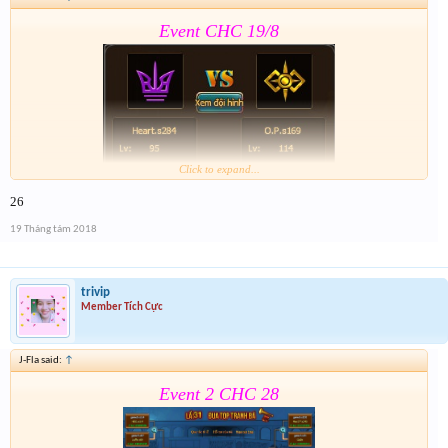
Event CHC 19/8
Click to expand...
26
Form:
https://goo.gl/1ZTQMd
19 Tháng tám 2018
Nhớ tham gia event 2 . Event 2 sẽ đóng cùng thời
gian Event CHC 19/8
trivip
Member Tích Cực
J-Fla said:
↑
Event 2 CHC 28