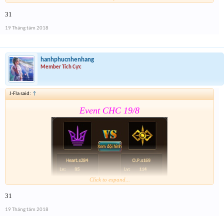
31
Form :
https://goo.gl/1ZTQMd
19 Tháng tám 2018
Nhớ tham gia event 2 . Event 2 sẽ đóng cùng thời
gian Event CHC 19/8
hanhphucnhenhang
Member Tích Cực
J-Fla said:
↑
Event CHC 19/8
Click to expand...
31
Form:
https://goo.gl/1ZTQMd
19 Tháng tám 2018
Nhớ tham gia event 2 . Event 2 sẽ đóng cùng thời