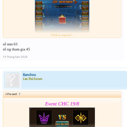
Click to expand...
số mm 63
Form :
https://goo.gl/9yi8dF
số ng tham gia 45
Tham gia đủ các bước để k bị loại nhảm . Event 2 sẽ
19 Tháng tám 2018
dóng vào 15h ngày mai
Banchou
Cao Thủ Forum
J-Fla said:
↑
Event CHC 19/8