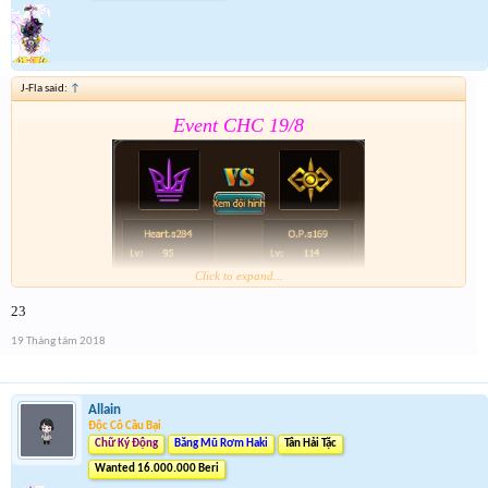
J-Fla said:
↑
Event CHC 19/8
Click to expand...
23
Form:
https://goo.gl/1ZTQMd
19 Tháng tám 2018
Nhớ tham gia event 2 . Event 2 sẽ đóng cùng thời
gian Event CHC 19/8
Allain
Độc Cô Cầu Bại
Chữ Ký Động
Băng Mũ Rơm Haki
Tân Hải Tặc
Wanted 16.000.000 Beri