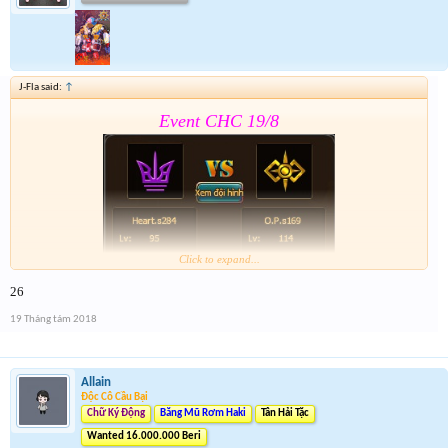
J-Fla said:
↑
Event CHC 19/8
Click to expand...
26
Form:
https://goo.gl/1ZTQMd
19 Tháng tám 2018
Nhớ tham gia event 2 . Event 2 sẽ đóng cùng thời
gian Event CHC 19/8
Allain
Độc Cô Cầu Bại
Chữ Ký Động
Băng Mũ Rơm Haki
Tân Hải Tặc
Wanted 16.000.000 Beri