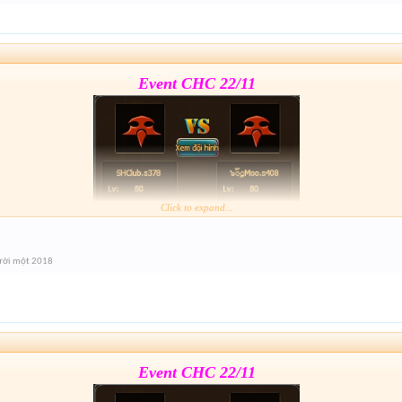
Event cuối giải nhé mai 21h xả hàng lun
Event CHC 22/11
Click to expand...
Form :
https://goo.gl/jZ5Ri3
ười một 2018
Event cuối giải nhé mai 21h xả hàng lun
Event CHC 22/11