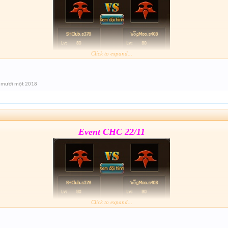
Click to expand...
Form :
https://goo.gl/jZ5Ri3
 mười một 2018
Event cuối giải nhé mai 21h xả hàng lun
Event CHC 22/11
Click to expand...
Form :
https://goo.gl/jZ5Ri3