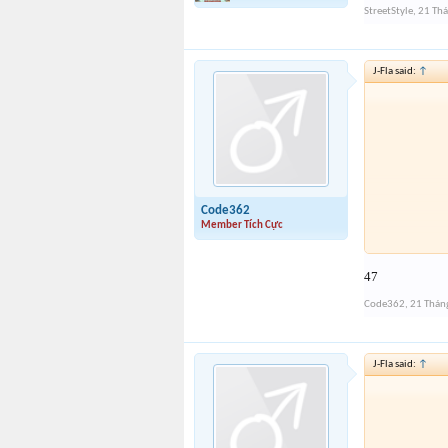
StreetStyle
,
21 Th
J-Fla said:
↑
Code362
Member Tích Cực
47
Code362
,
21 Thán
J-Fla said:
↑