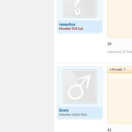
casauchua
Member Tích Cực
18
casauchua
,
21 Thá
J-Fla said:
↑
l0vely
Member Chính Thức
42