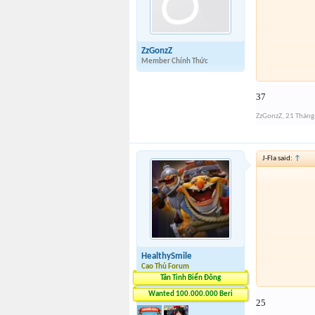
ZzGonzZ
Member Chính Thức
37
ZzGonzZ
,
21 Tháng
J-Fla said:
↑
HealthySmile
Cao Thủ Forum
Tân Tinh Biển Đông
Wanted 100.000.000 Beri
25