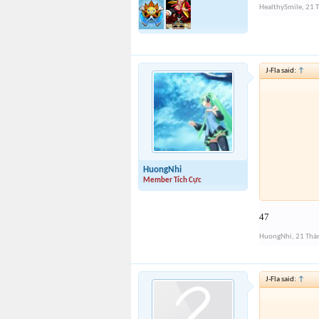
HealthySmile
,
21 
J-Fla said:
↑
HuongNhi
Member Tích Cực
47
HuongNhi
,
21 Thá
J-Fla said:
↑