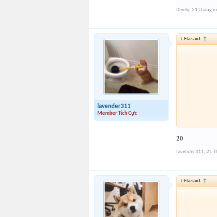
l0vely
,
21 Tháng 
J-Fla said:
↑
lavender311
Member Tích Cực
20
lavender311
,
21 T
J-Fla said:
↑