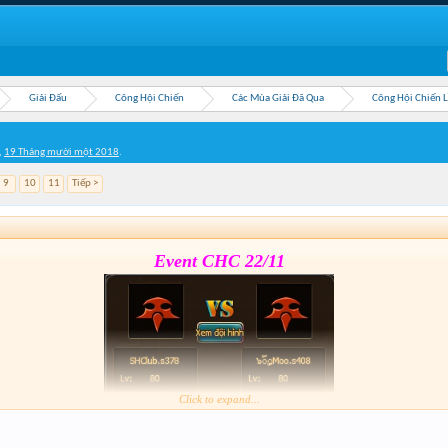
Giải Đấu
Công Hội Chiến
Các Mùa Giải Đã Qua
Công Hội Chiến 
,
19 Tháng mười một 2018
.
9
10
11
Tiếp >
Event CHC 22/11
Click to expand...
Form :
https://goo.gl/jZ5Ri3