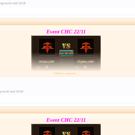
áng mười một 2018
Event cuối giải nhé mai 21h xả hàng lun
Event CHC 22/11
Click to expand...
Form :
https://goo.gl/jZ5Ri3
g mười một 2018
Event cuối giải nhé mai 21h xả hàng lun
Event CHC 22/11