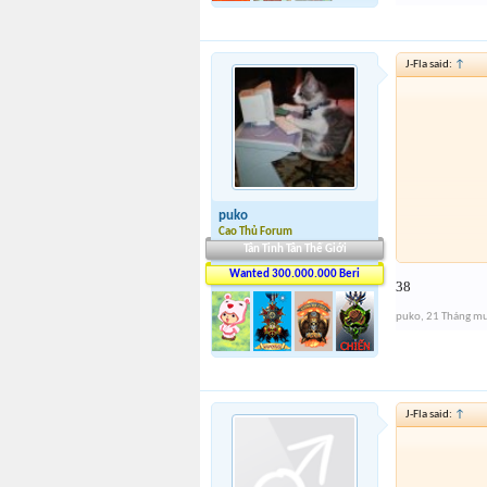
J-Fla said:
↑
puko
Cao Thủ Forum
Tân Tinh Tân Thế Giới
Wanted 300.000.000 Beri
38
puko
,
21 Tháng m
J-Fla said:
↑