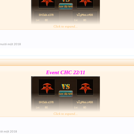
Click to expand...
Form :
https://goo.gl/jZ5Ri3
 mười một 2018
Event cuối giải nhé mai 21h xả hàng lun
Event CHC 22/11
Click to expand...
Form :
https://goo.gl/jZ5Ri3
ời một 2018