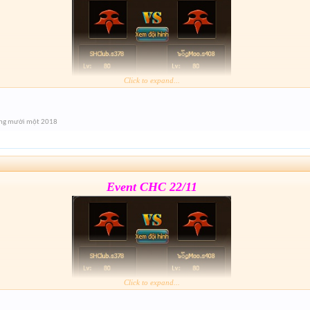
Click to expand...
Form :
https://goo.gl/jZ5Ri3
ng mười một 2018
Event cuối giải nhé mai 21h xả hàng lun
Event CHC 22/11
Click to expand...