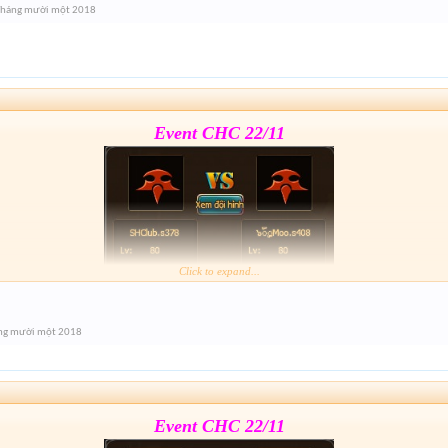
Tháng mười một 2018
Event cuối giải nhé mai 21h xả hàng lun
Event CHC 22/11
Click to expand...
Form :
https://goo.gl/jZ5Ri3
ng mười một 2018
Event cuối giải nhé mai 21h xả hàng lun
Event CHC 22/11