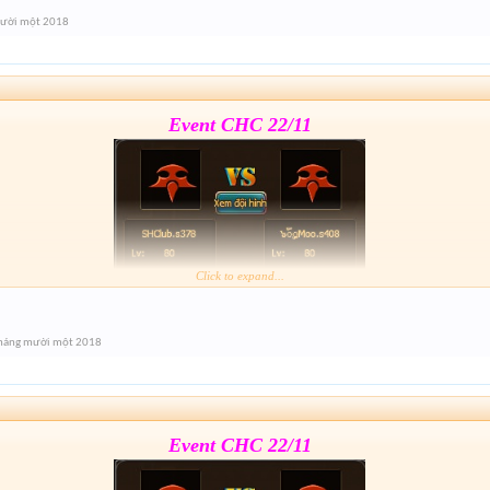
Form :
https://goo.gl/jZ5Ri3
mười một 2018
Event cuối giải nhé mai 21h xả hàng lun
Event CHC 22/11
Click to expand...
Form :
https://goo.gl/jZ5Ri3
háng mười một 2018
Event cuối giải nhé mai 21h xả hàng lun
Event CHC 22/11