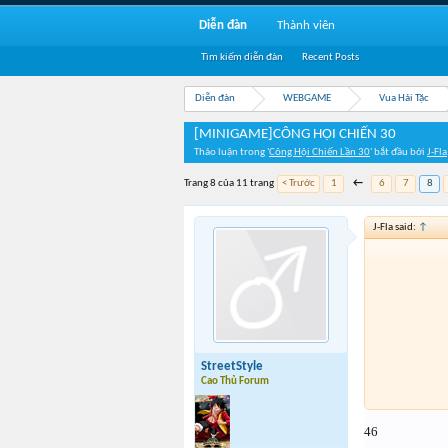
Diễn đàn
Thành viên
Tìm kiếm diễn đàn
Recent Posts
Diễn đàn
WEBGAME
Vua Hải Tặc
[MINIGAME]CÔNG HỘI CHIẾN 30
Thảo luận trong '
Công Hội Chiến Lần 30
' bắt đầu bởi
J-Fla
Trang 8 của 11 trang
< Trước
1
←
6
7
8
J-Fla said:
↑
StreetStyle
Cao Thủ Forum
46