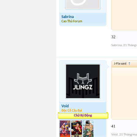
Sabrina
Cao Thủ Forum
32
Sabrina
,
21 Tháng
J-Fla said:
↑
Void
Độc Cô Cầu Bại
Chữ Ký Động
41
Void
,
21 Tháng mư