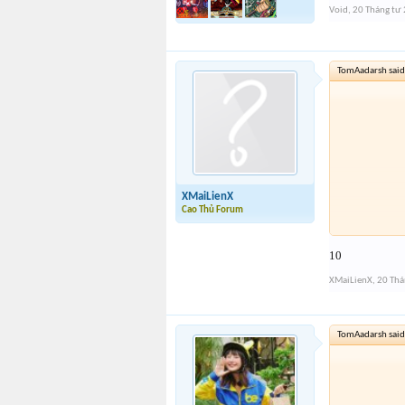
Void
,
20 Tháng tư
TomAadarsh said
XMaiLienX
Cao Thủ Forum
10
XMaiLienX
,
20 Thá
TomAadarsh said