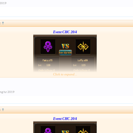
 2019
:
↑
Event CHC 20/4
Click to expand...
Form :
https://bitly.vn/26pp
nay hơi gấp nhé ae 3h đóng
ng tư 2019
:
↑
Event CHC 20/4