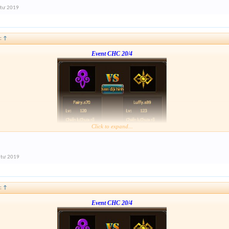
 tư 2019
:
↑
Event CHC 20/4
Click to expand...
Form :
https://bitly.vn/26pp
nay hơi gấp nhé ae 3h đóng
 tư 2019
:
↑
Event CHC 20/4