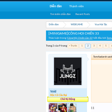
Diễn đàn
Thành viên
Tìm kiếm diễn đàn
Recent Posts
Diễn đàn
WEBGAME
Vua Hải Tặc
[MINIGAME]CÔNG HỘI CHIẾN 33
Thảo luận trong '
Công Hội Chiến Lần 33
' bắt đầu bởi
Tom
Trang 2 của 9 trang
< Trước
1
2
3
4
5
TomAadarsh said
Void
Độc Cô Cầu Bại
Chữ Ký Động
11