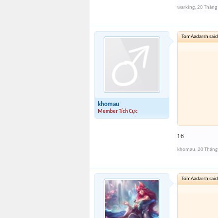
warking
,
20 Tháng
TomAadarsh said
khomau
Member Tích Cực
16
khomau
,
20 Tháng
TomAadarsh said