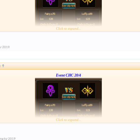
Click to expand...
Form :
https://bitly.vn/26pp
nay hơi gấp nhé ae 3h đóng
tư 2019
:
↑
Event CHC 20/4
Click to expand...
Form :
https://bitly.vn/26pp
nay hơi gấp nhé ae 3h đóng
ng tư 2019