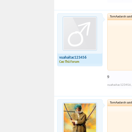
TomAadarsh said
vuahaitac123456
Cao Thủ Forum
9
vuahaitac123456
,
TomAadarsh said