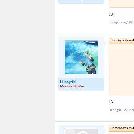
13
minhphuong0102
TomAadarsh said
HuongNhi
Member Tích Cực
13
HuongNhi
,
20 Thá
TomAadarsh said