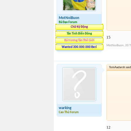
MotNoiBuon
Bá Đạo Forum
Chữ Ký Động
Tân Tinh Biển Đông
15
Bá Vương Tân Thế Giới
MotNoiBuon
,
20 T
Wanted 300.000.000 Beri
TomAadarsh said
warking
Cao Thủ Forum
12