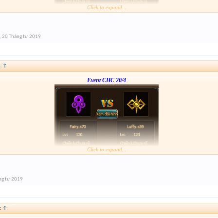
Click to expand...
Form :
https://bitly.vn/26pp
nay hơi gấp nhé ae 3h đóng
,
20 Tháng tư 2019
:
↑
Event CHC 20/4
Click to expand...
Form :
https://bitly.vn/26pp
nay hơi gấp nhé ae 3h đóng
ng tư 2019
:
↑