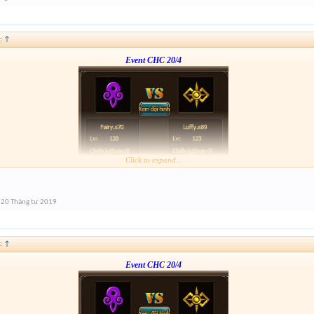
:
↑
Event CHC 20/4
Click to expand...
Form :
https://bitly.vn/26pp
nay hơi gấp nhé ae 3h đóng
20 Tháng tư 2019
:
↑
Event CHC 20/4