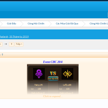
Giải Đấu
Công Hội Chiến
Các Mùa Giải Đã Qua
Công Hội Chiến 
Aadarsh
,
20 Tháng tư 2019
.
6
→
9
Tiếp >
:
↑
Event CHC 20/4
Click to expand...
Form :
https://bitly.vn/26pp
nay hơi gấp nhé ae 3h đóng