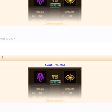
Click to expand...
Form :
https://bitly.vn/26pp
nay hơi gấp nhé ae 3h đóng
háng tư 2019
:
↑
Event CHC 20/4
Click to expand...
Form :
https://bitly.vn/26pp
nay hơi gấp nhé ae 3h đóng