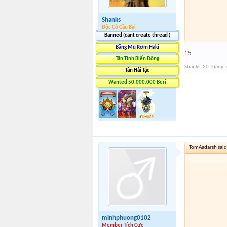
Shanks
Độc Cô Cầu Bại
Banned (cant create thread )
Băng Mũ Rơm Haki
15
Tân Tinh Biển Đông
Shanks
,
20 Tháng 
Tân Hải Tặc
Wanted 50.000.000 Beri
TomAadarsh said
minhphuong0102
Member Tích Cực