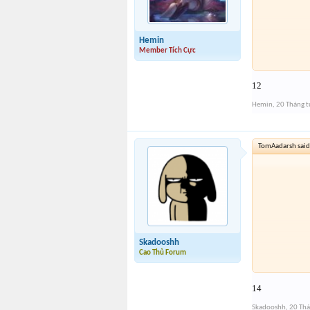
Hemin
Member Tích Cực
12
Hemin
,
20 Tháng 
TomAadarsh said
Skadooshh
Cao Thủ Forum
14
Skadooshh
,
20 Thá