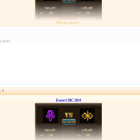
Click to expand...
Form :
https://bitly.vn/26pp
nay hơi gấp nhé ae 3h đóng
tư 2019
:
↑
Event CHC 20/4