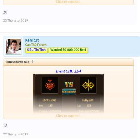
Click to expand...
Form :
https://bitly.vn/26pp
20
- nay hơi muộn tí --
22 Tháng tư 2019
KenT1st
Cao Thủ Forum
Siêu Tân Tinh
Wanted 50.000.000 Beri
TomAadarsh said:
↑
Event CHC 22/4
Click to expand...
Form :
https://bitly.vn/26pp
18
- nay hơi muộn tí --
22 Tháng tư 2019