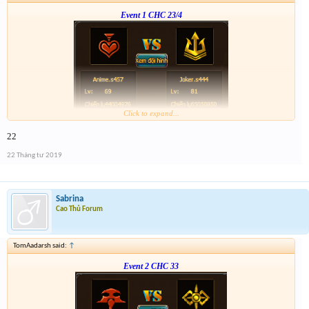
Event 1 CHC 23/4
Click to expand...
Form :
https://bitly.vn/26pp
22
22 Tháng tư 2019
Sabrina
Cao Thủ Forum
TomAadarsh said:
↑
Event 2 CHC 33