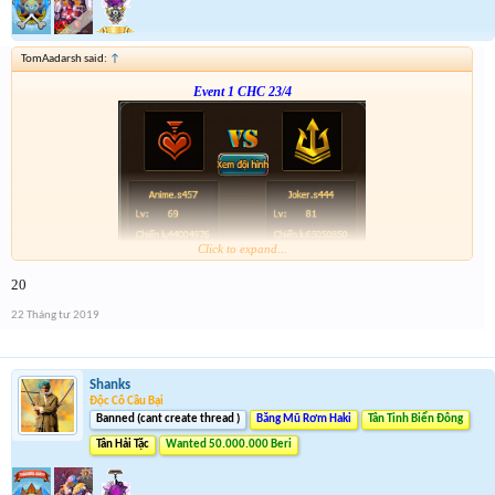
TomAadarsh said:
↑
Event 1 CHC 23/4
Click to expand...
Form :
https://bitly.vn/26pp
20
22 Tháng tư 2019
Shanks
Độc Cô Cầu Bại
Banned (cant create thread )
Băng Mũ Rơm Haki
Tân Tinh Biển Đông
Tân Hải Tặc
Wanted 50.000.000 Beri