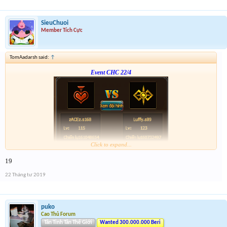
SieuChuoi
Member Tích Cực
TomAadarsh said:
↑
Event CHC 22/4
Click to expand...
Form :
https://bitly.vn/26pp
19
- nay hơi muộn tí --
22 Tháng tư 2019
puko
Cao Thủ Forum
Tân Tinh Tân Thế Giới
Wanted 300.000.000 Beri