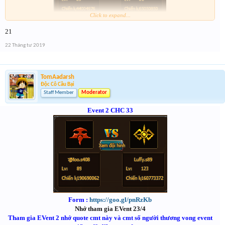
Click to expand...
Form :
https://bitly.vn/26pp
21
22 Tháng tư 2019
TomAadarsh
Độc Cô Cầu Bại
Staff Member
Moderator
Event 2 CHC 33
Form :
https://goo.gl/pnRzKb
Nhớ tham gia EVent 23/4
Tham gia EVent 2 nhớ quote cmt này và cmt số người thương vong event