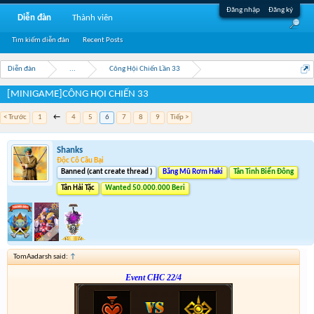
Đăng nhập
Đăng ký
Diễn đàn
Thành viên
Tìm kiếm diễn đàn
Recent Posts
Diễn đàn
...
Công Hội Chiến Lần 33
[MINIGAME]CÔNG HỘI CHIẾN 33
< Trước
1
←
4
5
6
7
8
9
Tiếp >
Shanks
Độc Cô Cầu Bại
Banned (cant create thread )
Băng Mũ Rơm Haki
Tân Tinh Biển Đông
Tân Hải Tặc
Wanted 50.000.000 Beri
TomAadarsh said:
↑
Event CHC 22/4