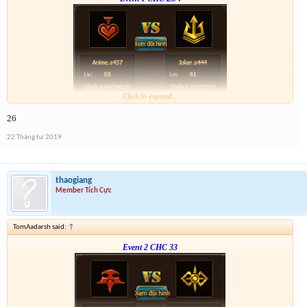
Click to expand...
Form :
https://bitly.vn/26pp
26
22 Tháng tư 2019
thaogiang
Member Tích Cực
TomAadarsh said:
↑
Event 2 CHC 33