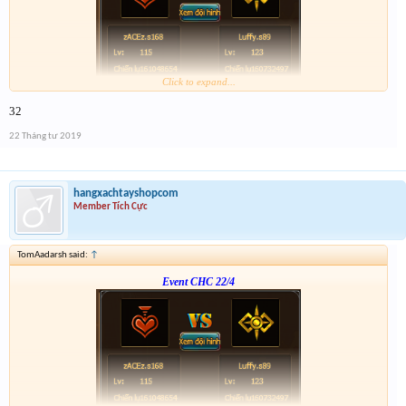
Click to expand...
Form :
https://bitly.vn/26pp
32
- nay hơi muộn tí --
22 Tháng tư 2019
hangxachtayshopcom
Member Tích Cực
TomAadarsh said:
↑
Event CHC 22/4