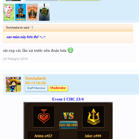
TomAadarsh said:
↑
sao mùa này hên thế =..=
rút exp các lần xịt trước nên đoán bừa
22 Tháng tư 2019
TomAadarsh
Độc Cô Cầu Bại
Staff Member
Moderator
Event 1 CHC 23/4