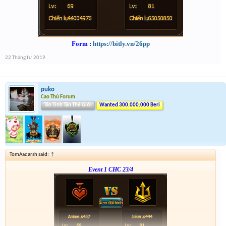
Form :
https://bitly.vn/26pp
22 Tháng tư 2019
puko
Cao Thủ Forum
Tân Tinh Tân Thế Giới
Wanted 300.000.000 Beri
TomAadarsh said:
↑
Event 1 CHC 23/4