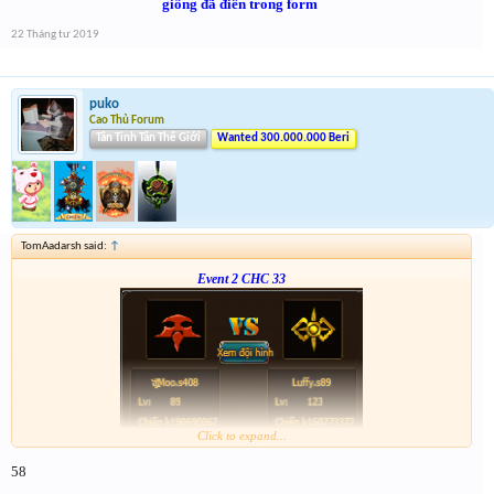
giống đã điền trong form
22 Tháng tư 2019
puko
Cao Thủ Forum
Tân Tinh Tân Thế Giới
Wanted 300.000.000 Beri
TomAadarsh said:
↑
Event 2 CHC 33
Click to expand...
Form :
https://goo.gl/pnRzKb
58
Nhớ tham gia EVent 23/4