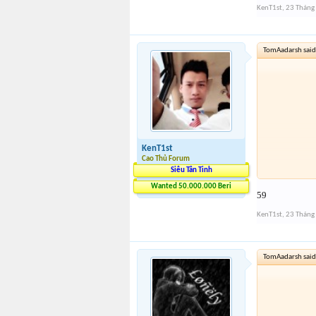
KenT1st
,
23 Tháng
TomAadarsh said
KenT1st
Cao Thủ Forum
Siêu Tân Tinh
Wanted 50.000.000 Beri
59
Tham
KenT1st
,
23 Tháng
TomAadarsh said