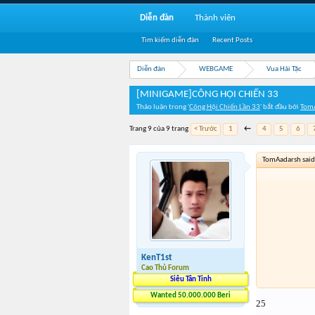
Diễn đàn
Thành viên
Tìm kiếm diễn đàn
Recent Posts
Diễn đàn
WEBGAME
Vua Hải Tặc
[MINIGAME]CÔNG HỘI CHIẾN 33
Thảo luận trong '
Công Hội Chiến Lần 33
' bắt đầu bởi
Tom
Trang 9 của 9 trang
< Trước
1
←
4
5
6
TomAadarsh said
KenT1st
Cao Thủ Forum
Siêu Tân Tinh
Wanted 50.000.000 Beri
25