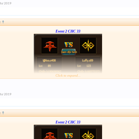
 tư 2019
:
↑
Event 2 CHC 33
Click to expand...
Form :
https://goo.gl/pnRzKb
Nhớ tham gia EVent 23/4
 gia EVent 2 nhớ quote cmt này và cmt số người thương vong event giống đã điền trong f
 tư 2019
:
↑
Event 2 CHC 33