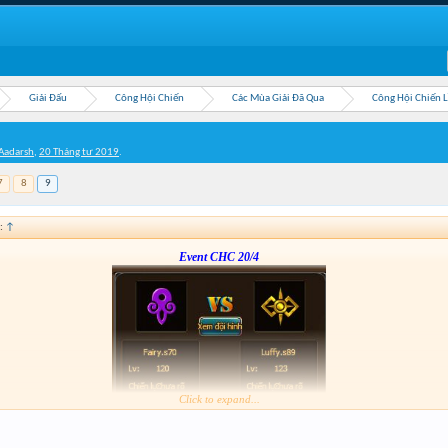
Giải Đấu
Công Hội Chiến
Các Mùa Giải Đã Qua
Công Hội Chiến 
Aadarsh
,
20 Tháng tư 2019
.
7
8
9
:
↑
Event CHC 20/4
Click to expand...
Form :
https://bitly.vn/26pp
nay hơi gấp nhé ae 3h đóng