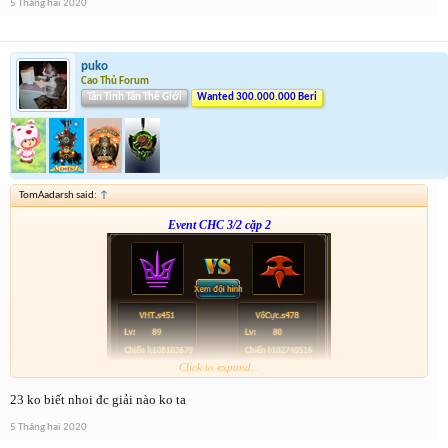
5 Tháng hai 2020
puko
Cao Thủ Forum
Tân Tinh Tân Thế Giới
Wanted 300.000.000 Beri
TomAadarsh said:
↑
Event CHC 3/2 cặp 2
Click to expand...
Form :
http://tiny.cc/ca5ijz
23 ko biết nhoi đc giải nào ko ta
VôCực.s478: win
số người 19
5 Tháng hai 2020
lệch 0