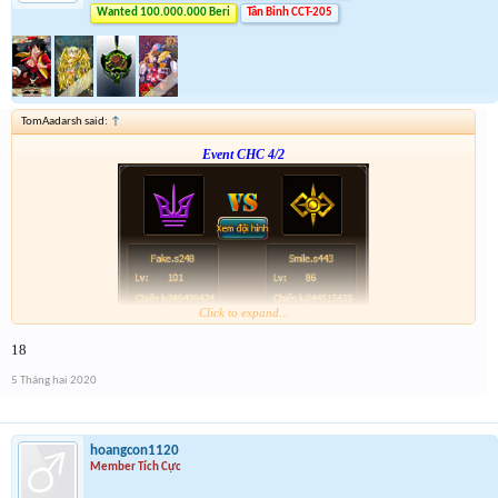
Wanted 100.000.000 Beri
Tân Binh CCT-205
TomAadarsh said:
↑
Event CHC 4/2
Click to expand...
Form :
http://tiny.cc/vhpkjz
18
p/s : tổng kết mình sẽ điền tích điểm, dạo này nhiều việc quá ,
5 Tháng hai 2020
hoangcon1120
Member Tích Cực