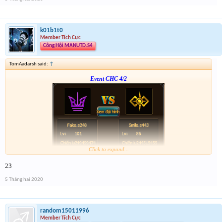
k01b1t0
Member Tích Cực
Công Hội MANUTD.S4
TomAadarsh said:
↑
Event CHC 4/2
Click to expand...
Form :
http://tiny.cc/vhpkjz
23
p/s : tổng kết mình sẽ điền tích điểm, dạo này nhiều việc quá ,
5 Tháng hai 2020
random15011996
Member Tích Cực