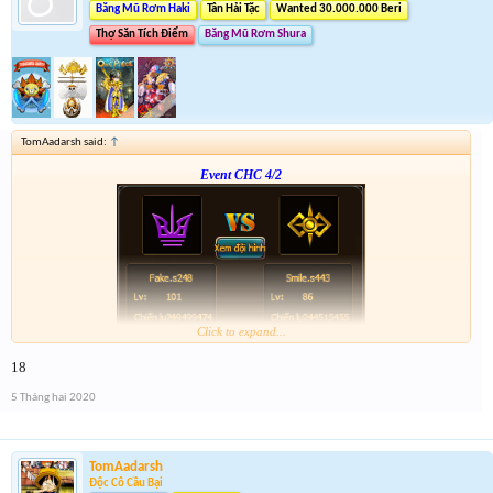
Băng Mũ Rơm Haki
Tân Hải Tặc
Wanted 30.000.000 Beri
Thợ Săn Tích Điểm
Băng Mũ Rơm Shura
TomAadarsh said:
↑
Event CHC 4/2
Click to expand...
Form :
http://tiny.cc/vhpkjz
18
p/s : tổng kết mình sẽ điền tích điểm, dạo này nhiều việc quá ,
5 Tháng hai 2020
TomAadarsh
Độc Cô Cầu Bại