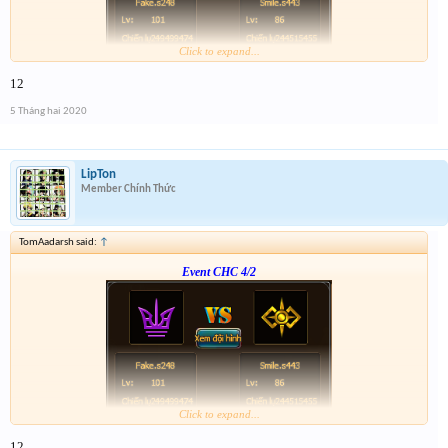
Click to expand...
Form :
http://tiny.cc/vhpkjz
12
p/s : tổng kết mình sẽ điền tích điểm, dạo này nhiều việc quá ,
5 Tháng hai 2020
LipTon
Member Chính Thức
TomAadarsh said:
↑
Event CHC 4/2
Click to expand...
Form :
http://tiny.cc/vhpkjz
12