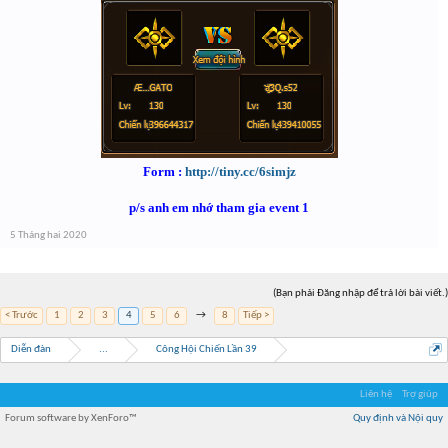
Form :
http://tiny.cc/6simjz
p/s anh em nhớ tham gia event 1
5 Tháng hai 2020
(Bạn phải Đăng nhập để trả lời bài viết.)
< Trước
1
2
3
4
5
6
→
8
Tiếp >
Diễn đàn
...
Công Hội Chiến Lần 39
Liên hệ
Trợ giúp
Forum software by XenForo™
Quy định và Nội quy