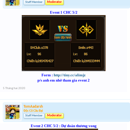
Staff Member
Moderator
Event 1 CHC 5/2
Form :
http://tiny.cc/alimjz
p/s anh em nhớ tham gia event 2
5 Tháng hai 2020
TomAadarsh
Độc Cô Cầu Bại
Staff Member
Moderator
Event 2 CHC 5/2 :
Dự đoán thương vong