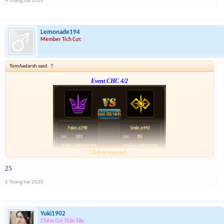
4 Tháng hai 2020
Lemonade194
Member Tích Cực
TomAadarsh said:
↑
Event CHC 4/2
Click to expand...
Form :
http://tiny.cc/vhpkjz
25
p/s : tổng kết mình sẽ điền tích điểm, dạo này nhiều việc quá ,
5 Tháng hai 2020
Yuki1902
Chém Gió Thần Sầu