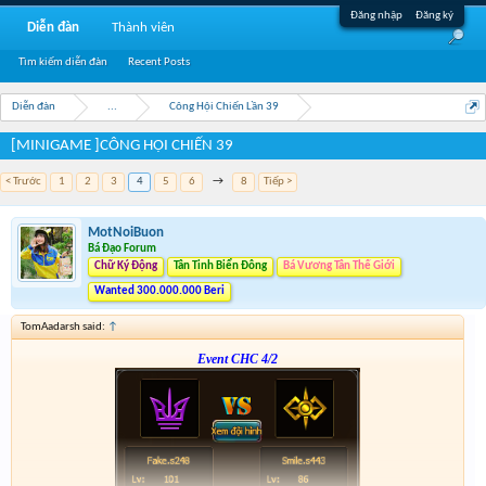
Đăng nhập
Đăng ký
Diễn đàn
Thành viên
Tìm kiếm diễn đàn
Recent Posts
Diễn đàn
...
Công Hội Chiến Lần 39
[MINIGAME ]CÔNG HỘI CHIẾN 39
< Trước
1
2
3
4
5
6
→
8
Tiếp >
MotNoiBuon
Bá Đạo Forum
Chữ Ký Động
Tân Tinh Biển Đông
Bá Vương Tân Thế Giới
Wanted 300.000.000 Beri
TomAadarsh said:
↑
Event CHC 4/2