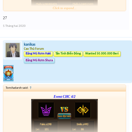
Click to expand...
Form :
http://tiny.cc/vhpkjz
27
p/s : tổng kết mình sẽ điền tích điểm, dạo này nhiều việc quá ,
5 Tháng hai 2020
kanikas
Cao Thủ Forum
Băng Mũ Rơm Haki
Tân Tinh Biển Đông
Wanted 50.000.000 Beri
Băng Mũ Rơm Shura
TomAadarsh said:
↑
Event CHC 4/2