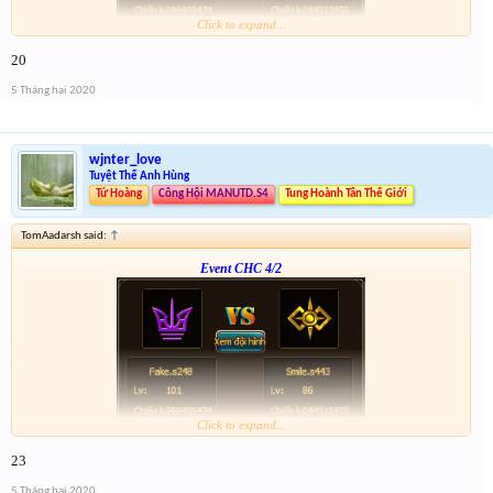
Click to expand...
Form :
http://tiny.cc/vhpkjz
20
p/s : tổng kết mình sẽ điền tích điểm, dạo này nhiều việc quá ,
5 Tháng hai 2020
wjnter_love
Tuyệt Thế Anh Hùng
Tứ Hoàng
Công Hội MANUTD.S4
Tung Hoành Tân Thế Giới
TomAadarsh said:
↑
Event CHC 4/2
Click to expand...
Form :
http://tiny.cc/vhpkjz
23
p/s : tổng kết mình sẽ điền tích điểm, dạo này nhiều việc quá ,
5 Tháng hai 2020