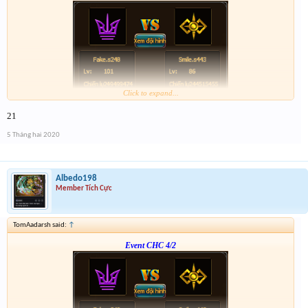
Click to expand...
Form :
http://tiny.cc/vhpkjz
21
p/s : tổng kết mình sẽ điền tích điểm, dạo này nhiều việc quá ,
5 Tháng hai 2020
Albedo198
Member Tích Cực
TomAadarsh said:
↑
Event CHC 4/2