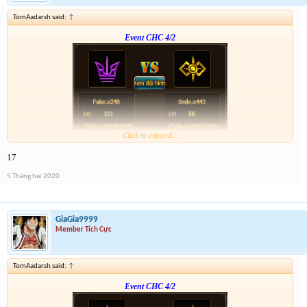
TomAadarsh said:
↑
Event CHC 4/2
Click to expand...
Form :
http://tiny.cc/vhpkjz
17
p/s : tổng kết mình sẽ điền tích điểm, dạo này nhiều việc quá ,
5 Tháng hai 2020
GiaGia9999
Member Tích Cực
TomAadarsh said:
↑
Event CHC 4/2