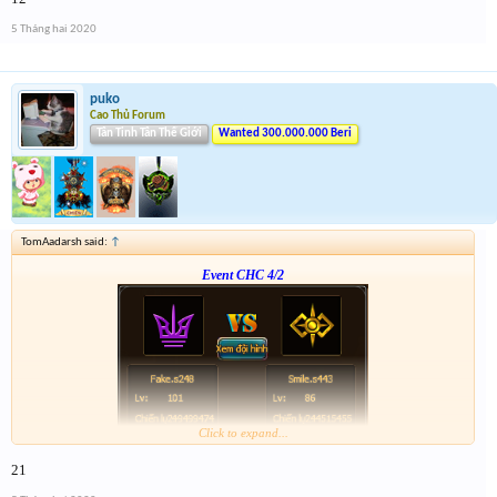
p/s : tổng kết mình sẽ điền tích điểm, dạo này nhiều việc quá ,
5 Tháng hai 2020
puko
Cao Thủ Forum
Tân Tinh Tân Thế Giới
Wanted 300.000.000 Beri
TomAadarsh said:
↑
Event CHC 4/2
Click to expand...
Form :
http://tiny.cc/vhpkjz
21
p/s : tổng kết mình sẽ điền tích điểm, dạo này nhiều việc quá ,