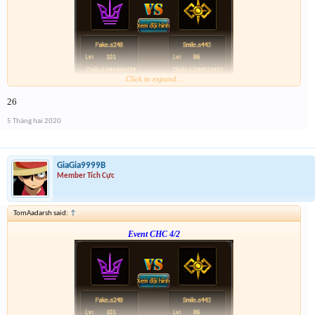
Click to expand...
Form :
http://tiny.cc/vhpkjz
26
p/s : tổng kết mình sẽ điền tích điểm, dạo này nhiều việc quá ,
5 Tháng hai 2020
GiaGia9999B
Member Tích Cực
TomAadarsh said:
↑
Event CHC 4/2