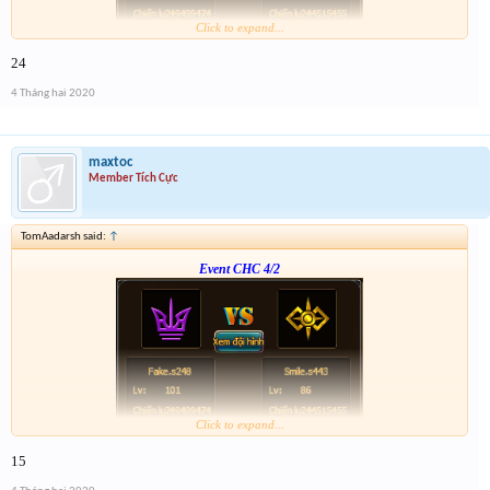
Click to expand...
Form :
http://tiny.cc/vhpkjz
24
p/s : tổng kết mình sẽ điền tích điểm, dạo này nhiều việc quá ,
4 Tháng hai 2020
maxtoc
Member Tích Cực
TomAadarsh said:
↑
Event CHC 4/2
Click to expand...
Form :
http://tiny.cc/vhpkjz
15
p/s : tổng kết mình sẽ điền tích điểm, dạo này nhiều việc quá ,