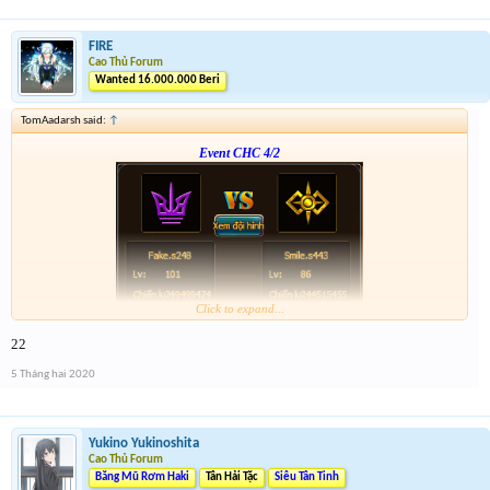
lệch 1
FIRE
lệch 2
Cao Thủ Forum
Wanted 16.000.000 Beri
p/s : anh em nhớ tham gia event 1
TomAadarsh said:
↑
Event CHC 4/2
Click to expand...
Form :
http://tiny.cc/vhpkjz
22
p/s : tổng kết mình sẽ điền tích điểm, dạo này nhiều việc quá ,
5 Tháng hai 2020
Yukino Yukinoshita
Cao Thủ Forum
Băng Mũ Rơm Haki
Tân Hải Tặc
Siêu Tân Tinh