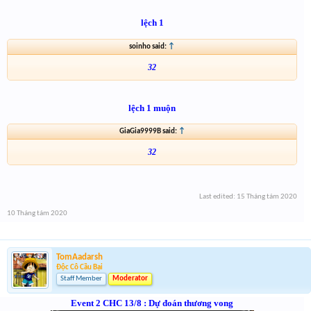
lệch 1
soinho said:
↑
32
lệch 1 muộn
GiaGia9999B said:
↑
32
Last edited:
15 Tháng tám 2020
10 Tháng tám 2020
TomAadarsh
Độc Cô Cầu Bại
Staff Member
Moderator
Event 2 CHC 13/8 : Dự đoán thương vong