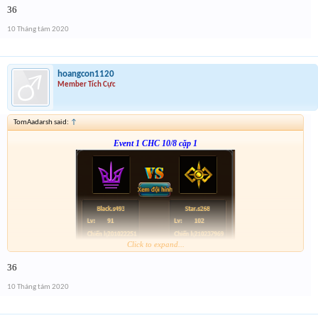
Form :
http://tiny.cc/ljsdlz
36
nhớ tham gia cả 2 cặp event nha
10 Tháng tám 2020
hoangcon1120
Member Tích Cực
TomAadarsh said:
↑
Event 1 CHC 10/8 cặp 1
Click to expand...
Form :
http://tiny.cc/ljsdlz
36
nhớ tham gia cả 2 cặp event nha
10 Tháng tám 2020