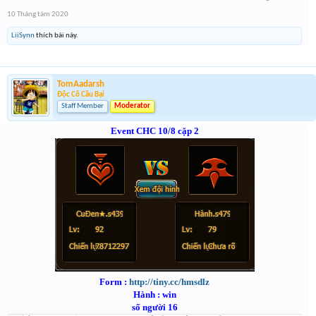
10 Tháng tám 2020
LiiSynn
thích bài này.
TomAadarsh
Độc Cô Cầu Bại
Staff Member
Moderator
Event CHC 10/8 cặp 2
Form :
http://tiny.cc/hmsdlz
Hành : win
số người 16