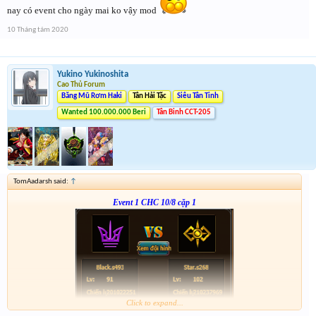
nay có event cho ngày mai ko vậy mod
10 Tháng tám 2020
Yukino Yukinoshita
Cao Thủ Forum
Băng Mũ Rơm Haki
Tân Hải Tặc
Siêu Tân Tinh
Wanted 100.000.000 Beri
Tân Binh CCT-205
TomAadarsh said:
↑
Event 1 CHC 10/8 cặp 1
Click to expand...