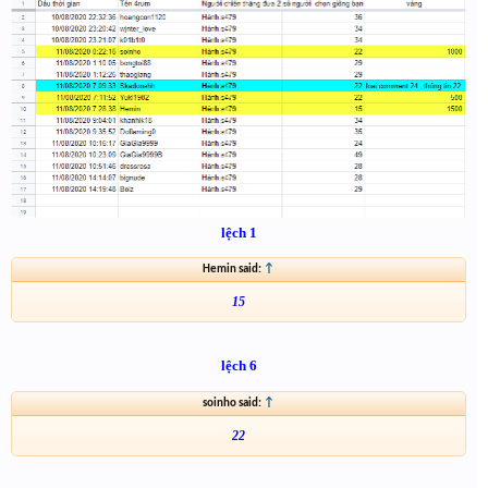
lệch 1
Hemin said:
↑
15
lệch 6
soinho said:
↑
22