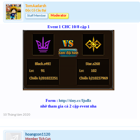
TomAadarsh
Độc Cô Cầu Bại
Staff Member
Moderator
Event 1 CHC 10/8 cặp 1
Form :
http://tiny.cc/ljsdlz
nhớ tham gia cả 2 cặp event nha
10 Tháng tám 2020
hoangcon1120
Member Tích Cực