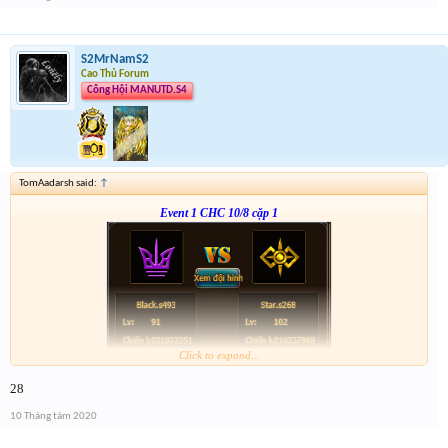
S2MrNamS2
Cao Thủ Forum
Công Hội MANUTD.S4
TomAadarsh said:
↑
Event 1 CHC 10/8 cặp 1
Click to expand...
Form :
http://tiny.cc/ljsdlz
28
nhớ tham gia cả 2 cặp event nha
10 Tháng tám 2020