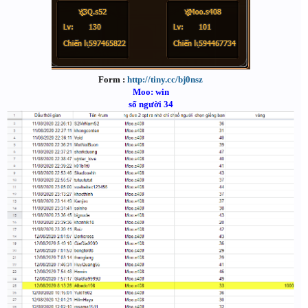
Form :
http://tiny.cc/bj0nsz
Moo: win
số người 34