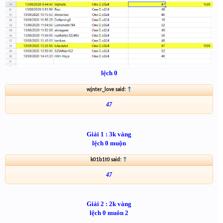
lệch 0
wjnter_love said:
↑
47
Giải 1 : 3k vàng
lệch 0 muộn
k01b1t0 said:
↑
47
Giải 2 : 2k vàng
lệch 0 muôn 2