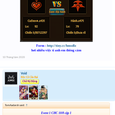
Form :
http://tiny.cc/hmsdlz
hơi nhiều việc tí anh em thông cảm
10 Tháng tám 2020
Void
Độc Cô Cầu Bại
Chữ Ký Động
TomAadarsh said:
↑
Event 1 CHC 10/8 cặp 1