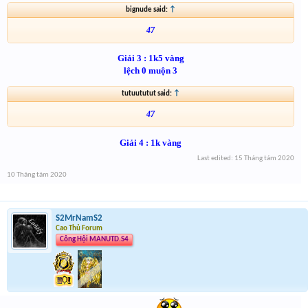
bignude said:
↑
47
Giải 3 : 1k5 vàng
lệch 0 muộn 3
tutuututut said:
↑
47
Giải 4 : 1k vàng
Last edited:
15 Tháng tám 2020
10 Tháng tám 2020
S2MrNamS2
Cao Thủ Forum
Công Hội MANUTD.S4