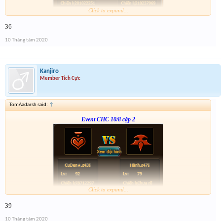
Click to expand...
Form :
http://tiny.cc/ljsdlz
36
nhớ tham gia cả 2 cặp event nha
10 Tháng tám 2020
Kanjiro
Member Tích Cực
TomAadarsh said:
↑
Event CHC 10/8 cặp 2
Click to expand...
Form :
http://tiny.cc/hmsdlz
39
hơi nhiều việc tí anh em thông cảm
10 Tháng tám 2020