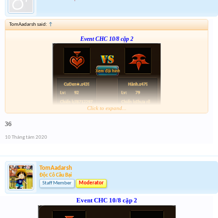
TomAadarsh said:
↑
Event CHC 10/8 cặp 2
Click to expand...
Form :
http://tiny.cc/hmsdlz
36
hơi nhiều việc tí anh em thông cảm
10 Tháng tám 2020
TomAadarsh
Độc Cô Cầu Bại
Staff Member
Moderator
Event CHC 10/8 cặp 2