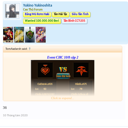
Yukino Yukinoshita
Cao Thủ Forum
Băng Mũ Rơm Haki
Tân Hải Tặc
Siêu Tân Tinh
Wanted 100.000.000 Beri
Tân Binh CCT-205
TomAadarsh said:
↑
Event CHC 10/8 cặp 2
Click to expand...
Form :
http://tiny.cc/hmsdlz
36
hơi nhiều việc tí anh em thông cảm
10 Tháng tám 2020