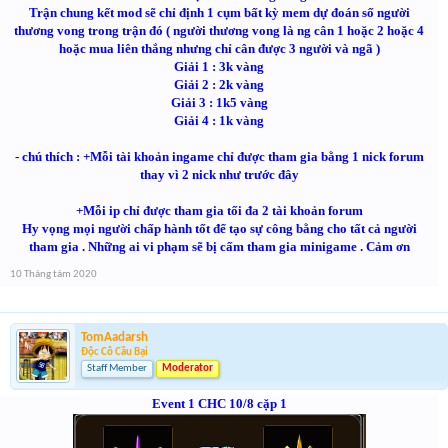
Trận chung kết mod sẽ chỉ định 1 cụm bất kỳ mem dự đoán số người
thương vong trong trận đó ( người thương vong là ng cân 1 hoặc 2 hoặc 4
hoặc mua liên thắng nhưng chỉ cân được 3 người và ngã )
Giải 1 : 3k vàng
Giải 2 : 2k vàng
Giải 3 : 1k5 vàng
Giải 4 : 1k vàng
- chú thích :
+Mỗi tài khoản ingame chỉ được tham gia bằng 1 nick forum
thay vì 2 nick như trước đây
+Mỗi ip chỉ được tham gia tối đa 2 tài khoản forum
Hy vọng mọi người chấp hành tốt để tạo sự công bằng cho tất cả người
tham gia . Những ai vi phạm sẽ bị cấm tham gia minigame . Cảm ơn
10 Tháng tám 2020
TomAadarsh
Độc Cô Cầu Bại
Staff Member
Moderator
Event 1 CHC 10/8 cặp 1