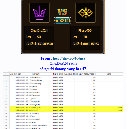
From :
http://tiny.cc/8c4nsz
One.D.s324 : win
số người thương vong là : 47