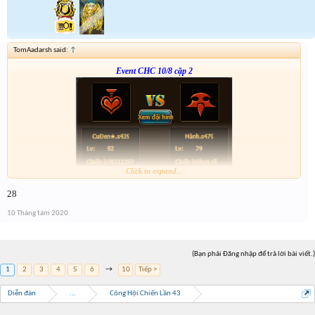
TomAadarsh said:
↑
Event CHC 10/8 cặp 2
Click to expand...
Form :
http://tiny.cc/hmsdlz
28
hơi nhiều việc tí anh em thông cảm
10 Tháng tám 2020
(Bạn phải Đăng nhập để trả lời bài viết.)
1
2
3
4
5
6
→
10
Tiếp >
Diễn đàn
...
Công Hội Chiến Lần 43