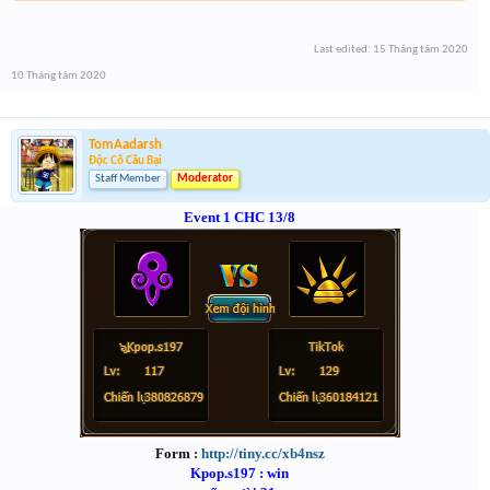
Last edited:
15 Tháng tám 2020
10 Tháng tám 2020
TomAadarsh
Độc Cô Cầu Bại
Staff Member
Moderator
Event 1 CHC 13/8
Form :
http://tiny.cc/xb4nsz
Kpop.s197 : win