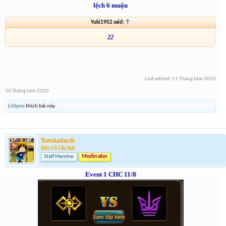
lệch 6 muộn
Yuki1902 said:
↑
22
Last edited:
11 Tháng tám 2020
10 Tháng tám 2020
LiiSynn
thích bài này.
TomAadarsh
Độc Cô Cầu Bại
Staff Member
Moderator
Event 1 CHC 11/8