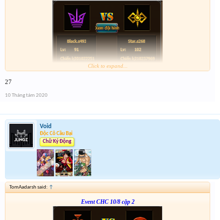
Click to expand...
Form :
http://tiny.cc/ljsdlz
27
nhớ tham gia cả 2 cặp event nha
10 Tháng tám 2020
Void
Độc Cô Cầu Bại
Chữ Ký Động
TomAadarsh said:
↑
Event CHC 10/8 cặp 2