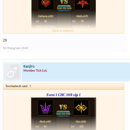
Click to expand...
Form :
http://tiny.cc/hmsdlz
29
hơi nhiều việc tí anh em thông cảm
10 Tháng tám 2020
Kanjiro
Member Tích Cực
TomAadarsh said:
↑
Event 1 CHC 10/8 cặp 1