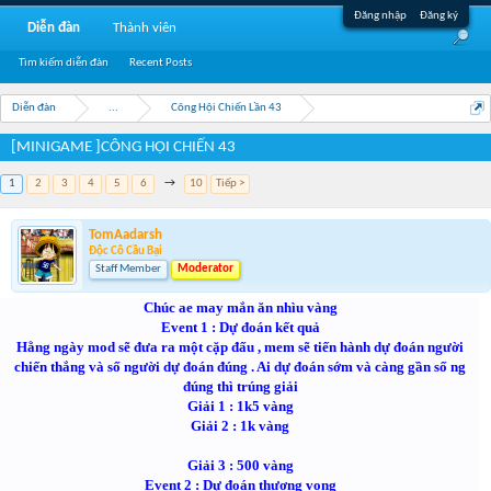
Đăng nhập
Đăng ký
Diễn đàn
Thành viên
Tìm kiếm diễn đàn
Recent Posts
Diễn đàn
...
Công Hội Chiến Lần 43
[MINIGAME ]CÔNG HỘI CHIẾN 43
1
2
3
4
5
6
→
10
Tiếp >
TomAadarsh
Độc Cô Cầu Bại
Staff Member
Moderator
Chúc ae may mắn ăn nhìu vàng
Event 1 : Dự đoán kết quả
Hằng ngày mod sẽ đưa ra một cặp đấu , mem sẽ tiến hành dự đoán người
chiến thắng và số người dự đoán đúng . Ai dự đoán sớm và càng gần số ng
đúng thì trúng giải
Giải 1 : 1k5 vàng
Giải 2 : 1k vàng
Giải 3 : 500 vàng
Event 2 : Dự đoán thương vong