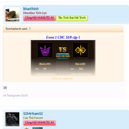
khacthinh
Member Tích Cực
Công Hội MANUTD.S4
Tân Tinh Đại Hải Trình
TomAadarsh said:
↑
Event 1 CHC 10/8 cặp 1
Click to expand...
Form :
http://tiny.cc/ljsdlz
38
nhớ tham gia cả 2 cặp event nha
10 Tháng tám 2020
S2MrNamS2
Cao Thủ Forum
Công Hội MANUTD.S4