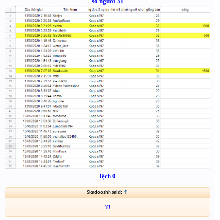
số người 31
lệch 0
Skadooshh said:
↑
31