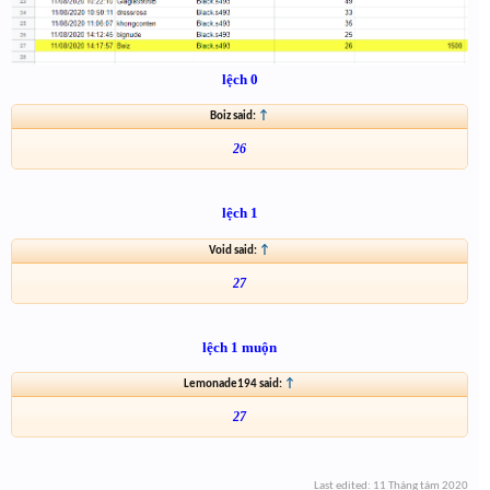
lệch 0
Boiz said:
↑
26
lệch 1
Void said:
↑
27
lệch 1 muộn
Lemonade194 said:
↑
27
Last edited:
11 Tháng tám 2020