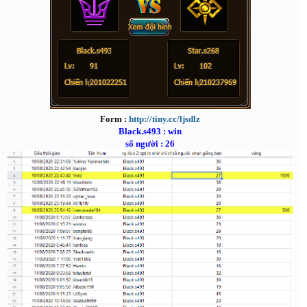
Form :
http://tiny.cc/ljsdlz
Black.s493 : win
số người : 26