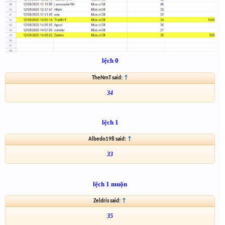
lệch 0
TheNmT said:
↑
34
lệch 1
Albedo198 said:
↑
33
lệch 1 muộn
Zeldris said:
↑
35