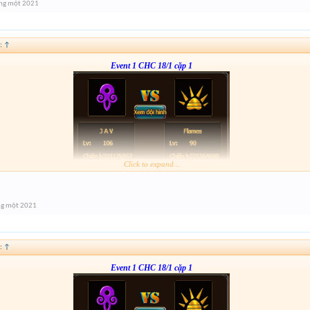
ng một 2021
:
↑
Event 1 CHC 18/1 cặp 1
Click to expand...
Form :
http://tiny.cc/mirxsz
anh em nhớ tham gia event 2
ng một 2021
:
↑
Event 1 CHC 18/1 cặp 1