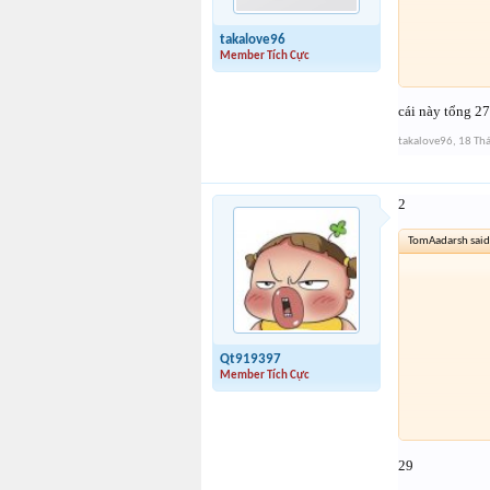
takalove96
Member Tích Cực
cái này tổng 2
takalove96
,
18 Th
2
TomAadarsh said
Qt919397
Member Tích Cực
29