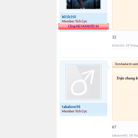
k01b1t0
Member Tích Cực
Công Hội MANUTD.S4
32
k01b1t0
,
18 Thán
TomAadarsh said
Trận chung kế
takalove96
Member Tích Cực
67
takalove96
,
18 Th