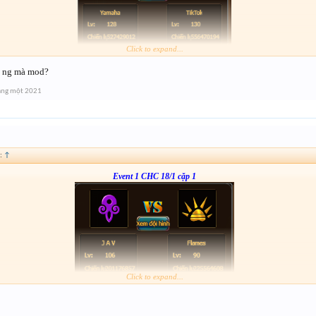
Click to expand...
Form :
http://tiny.cc/z4oxsz
7 ng mà mod?
TikTok : win
số người 28
áng một 2021
:
↑
Event 1 CHC 18/1 cặp 1
lệch 0
lệch 0 muộn
lệch 1
Click to expand...
Form :
http://tiny.cc/mirxsz
anh em nhớ tham gia event 2