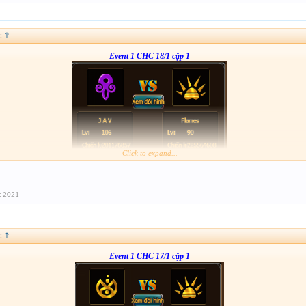
from :
http://tiny.cc/ckrxsz
:
↑
Event 1 CHC 18/1 cặp 1
Click to expand...
Form :
http://tiny.cc/mirxsz
anh em nhớ tham gia event 2
t 2021
:
↑
Event 1 CHC 17/1 cặp 1