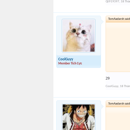
Qt919397
,
18 Thá
TomAadarsh said
CoolGuyy
Member Tích Cực
29
CoolGuyy
,
18 Thá
TomAadarsh said