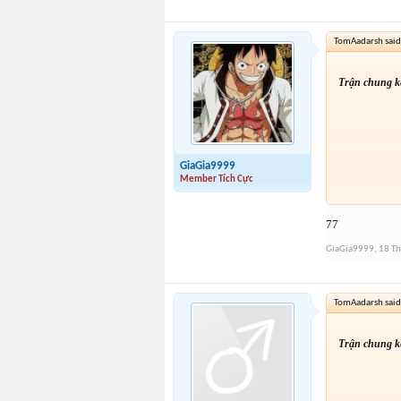
TomAadarsh said
Trận chung kế
GiaGia9999
Member Tích Cực
77
GiaGia9999
,
18 T
TomAadarsh said
Trận chung kế