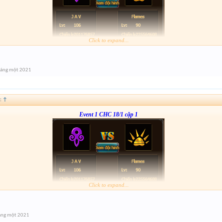
Click to expand...
Form :
http://tiny.cc/mirxsz
anh em nhớ tham gia event 2
háng một 2021
:
↑
Event 1 CHC 18/1 cặp 1
Click to expand...
Form :
http://tiny.cc/mirxsz
anh em nhớ tham gia event 2
áng một 2021