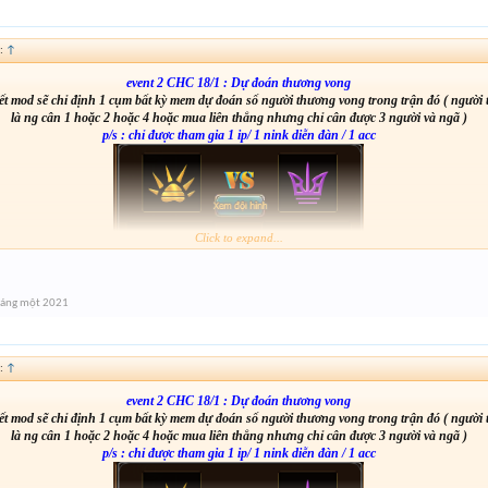
:
↑
event 2 CHC 18/1 : Dự đoán thương vong
t mod sẽ chỉ định 1 cụm bất kỳ mem dự đoán số người thương vong trong trận đó ( người
là ng cân 1 hoặc 2 hoặc 4 hoặc mua liên thắng nhưng chỉ cân được 3 người và ngã )
p/s : chỉ được tham gia 1 ip/ 1 nink diễn đàn / 1 acc
Click to expand...
háng một 2021
from :
http://tiny.cc/ckrxsz
:
↑
event 2 CHC 18/1 : Dự đoán thương vong
t mod sẽ chỉ định 1 cụm bất kỳ mem dự đoán số người thương vong trong trận đó ( người
là ng cân 1 hoặc 2 hoặc 4 hoặc mua liên thắng nhưng chỉ cân được 3 người và ngã )
p/s : chỉ được tham gia 1 ip/ 1 nink diễn đàn / 1 acc