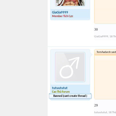
GiaGia9999
Member Tích Cực
30
GiaGia9999
,
18 T
TomAadarsh said
tutuututut
Cao Thủ Forum
Banned (cant create thread )
29
tutuututut
,
18 Th