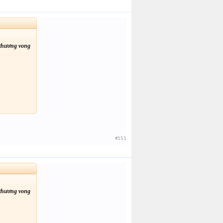
 thương vong
#151
 thương vong