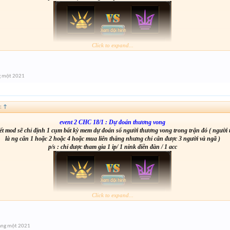
Click to expand...
g một 2021
from :
http://tiny.cc/ckrxsz
:
↑
event 2 CHC 18/1 : Dự đoán thương vong
t mod sẽ chỉ định 1 cụm bất kỳ mem dự đoán số người thương vong trong trận đó ( người
là ng cân 1 hoặc 2 hoặc 4 hoặc mua liên thắng nhưng chỉ cân được 3 người và ngã )
p/s : chỉ được tham gia 1 ip/ 1 nink diễn đàn / 1 acc
Click to expand...
áng một 2021