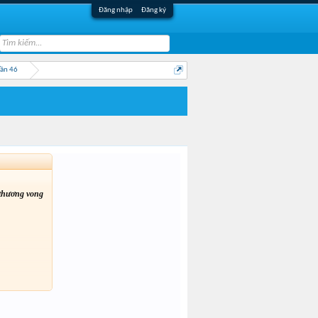
Đăng nhập
Đăng ký
Lần 46
 thương vong