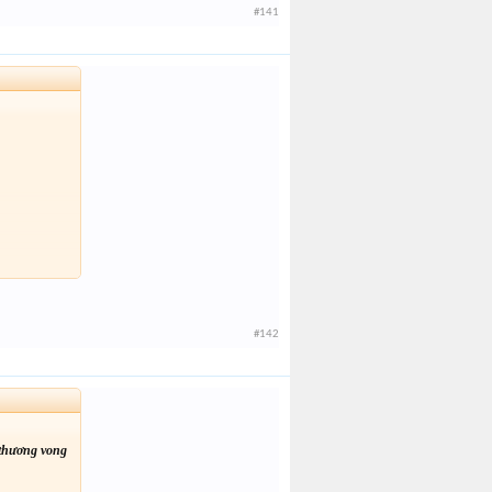
#141
#142
 thương vong