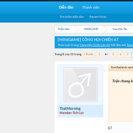
Diễn đàn
Thành viên
Tìm kiếm diễn đàn
Recent Posts
Diễn đàn
WEBGAME
Vua Hải Tặc
[MINIGAME] CÔNG HỘI CHIẾN 47
Thảo luận trong '
Công Hội Chiến Lần 46
' bắt đầu bởi
Tom
Trang 8 của 10 trang
< Trước
1
←
5
6
7
TomAadarsh said
Trận chung kế
ThatMorning
Member Tích Cực
67