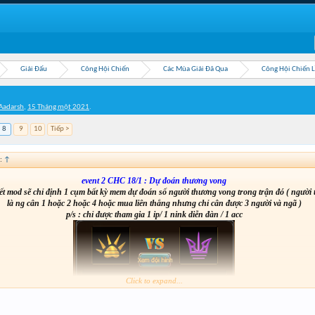
Giải Đấu
Công Hội Chiến
Các Mùa Giải Đã Qua
Công Hội Chiến 
Aadarsh
,
15 Tháng một 2021
.
8
9
10
Tiếp >
:
↑
event 2 CHC 18/1 : Dự đoán thương vong
t mod sẽ chỉ định 1 cụm bất kỳ mem dự đoán số người thương vong trong trận đó ( người
là ng cân 1 hoặc 2 hoặc 4 hoặc mua liên thắng nhưng chỉ cân được 3 người và ngã )
p/s : chỉ được tham gia 1 ip/ 1 nink diễn đàn / 1 acc
Click to expand...