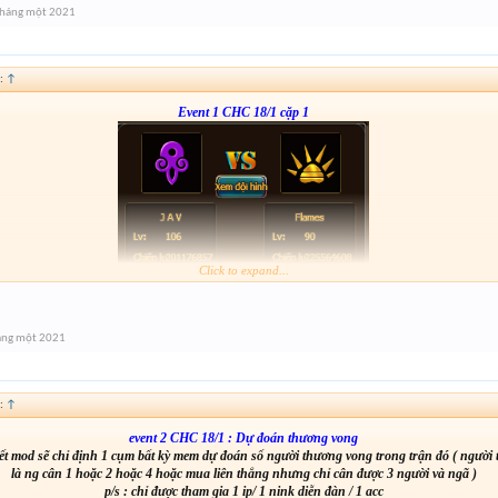
Tháng một 2021
from :
http://tiny.cc/ckrxsz
:
↑
Event 1 CHC 18/1 cặp 1
Click to expand...
Form :
http://tiny.cc/mirxsz
anh em nhớ tham gia event 2
áng một 2021
:
↑
event 2 CHC 18/1 : Dự đoán thương vong
t mod sẽ chỉ định 1 cụm bất kỳ mem dự đoán số người thương vong trong trận đó ( người
là ng cân 1 hoặc 2 hoặc 4 hoặc mua liên thắng nhưng chỉ cân được 3 người và ngã )
p/s : chỉ được tham gia 1 ip/ 1 nink diễn đàn / 1 acc