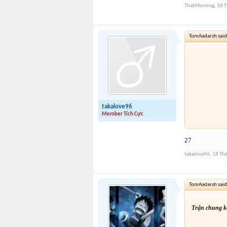
ThatMorning
,
18 
TomAadarsh said
takalove96
Member Tích Cực
27
takalove96
,
18 Th
TomAadarsh said
Trận chung kế