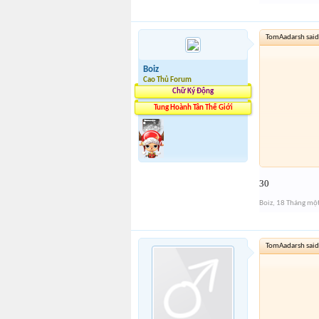
TomAadarsh said
Boiz
Cao Thủ Forum
Chữ Ký Động
Tung Hoành Tân Thế Giới
30
Boiz
,
18 Tháng mộ
TomAadarsh said