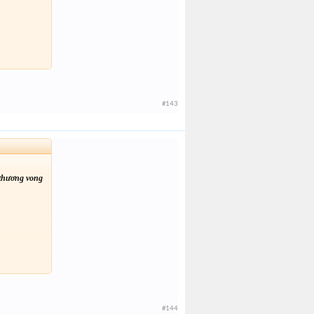
#143
 thương vong
#144