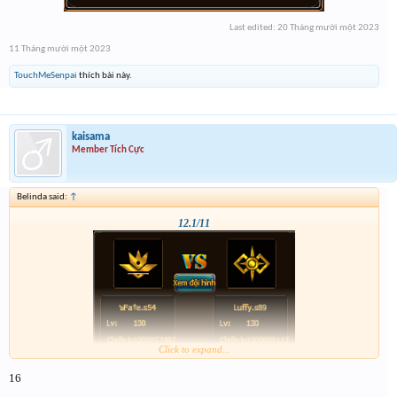
Last edited:
20 Tháng mười một 2023
11 Tháng mười một 2023
TouchMeSenpai
thích bài này.
kaisama
Member Tích Cực
Belinda said:
↑
12.1/11
Click to expand...
16