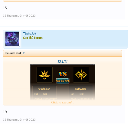
15
12 Tháng mười một 2023
TinkeJok
Cao Thủ Forum
Belinda said:
↑
12.1/11
Click to expand...
19
12 Tháng mười một 2023