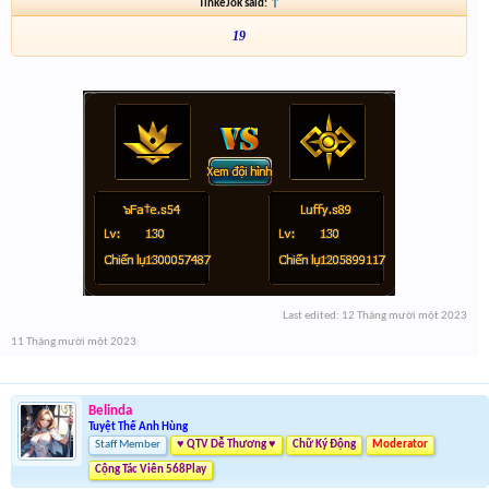
TinkeJok said:
↑
19
Last edited:
12 Tháng mười một 2023
11 Tháng mười một 2023
Belinda
Tuyệt Thế Anh Hùng
Staff Member
♥ QTV Dễ Thương ♥
Chữ Ký Động
Moderator
Cộng Tác Viên 568Play