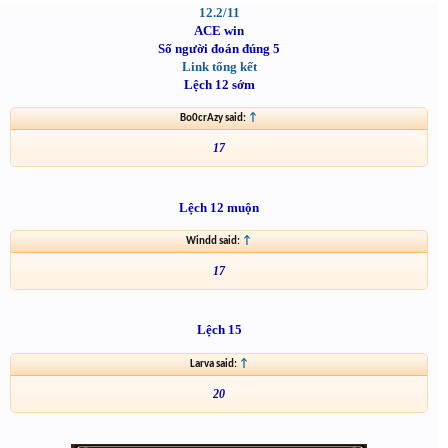
12.2/11
ACE win
Số người đoán đúng 5
Link tổng kết
Lệch 12 sớm
Bo0crAzy said:
↑
17
Lệch 12 muộn
Windd said:
↑
17
Lệch 15
Larva said:
↑
20