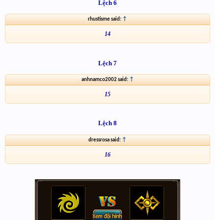
Lệch 6
rhustisme said:
↑
14
Lệch 7
anhnamco2002 said:
↑
15
Lệch 8
dressrosa said:
↑
16