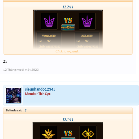
12.2/11
Click to expand...
25
12 Tháng mười một 2023
sieunhando12345
Member Tích Cực
Belinda said:
↑
12.1/11