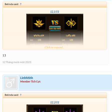
Belinda said:
↑
12.1/11
Click to expand...
13
12 Tháng mười một 2023
Linhhhhh
Member Tích Cực
Belinda said:
↑
12.2/11