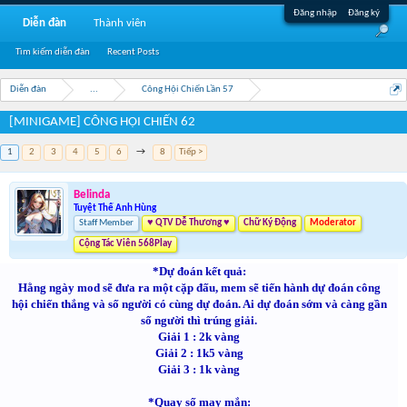
Đăng nhập
Đăng ký
Diễn đàn
Thành viên
Tìm kiếm diễn đàn
Recent Posts
Diễn đàn
...
Công Hội Chiến Lần 57
[MINIGAME] CÔNG HỘI CHIẾN 62
1
2
3
4
5
6
→
8
Tiếp >
Belinda
Tuyệt Thế Anh Hùng
Staff Member
♥ QTV Dễ Thương ♥
Chữ Ký Động
Moderator
Cộng Tác Viên 568Play
*Dự đoán kết quả:
Hằng ngày mod sẽ đưa ra một cặp đấu, mem sẽ tiến hành dự đoán công
hội chiến thắng và số người có cùng dự đoán. Ai dự đoán sớm và càng gần
số người thì trúng giải.
Giải 1 : 2k vàng
Giải 2 : 1k5 vàng
Giải 3 : 1k vàng
*Quay số may mắn: