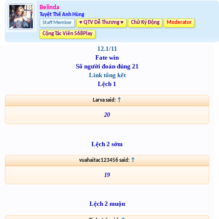
Belinda
Tuyệt Thế Anh Hùng
Staff Member
♥ QTV Dễ Thương ♥
Chữ Ký Động
Moderator
Cộng Tác Viên 568Play
12.1/11
Fate win
Số người đoán đúng 21
Link tổng kết
Lệch 1
Larva said:
↑
20
Lệch 2 sớm
vuahaitac123456 said:
↑
19
Lệch 2 muộn