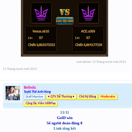
Last edited:
12 Tháng mười một 2023
11 Tháng mười một 2023
Belinda
Tuyệt Thế Anh Hùng
Staff Member
♥ QTV Dễ Thương ♥
Chữ Ký Động
Moderator
Cộng Tác Viên 568Play
13/11
GolD win
Số người đoán đúng 8
Link tổng kết