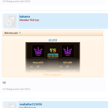
12 Tháng mười một 2023
kaisama
Member Tích Cực
Belinda said:
↑
12.2/11
Click to expand...
16
12 Tháng mười một 2023
vuahaitac123456