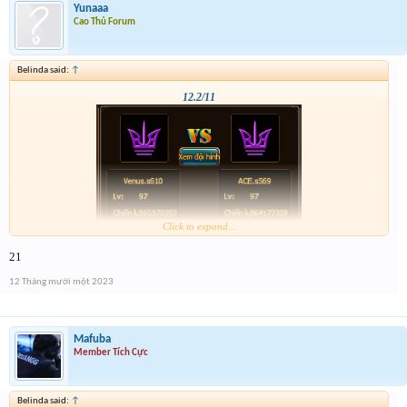
Yunaaa
Cao Thủ Forum
Belinda said:
↑
12.2/11
Click to expand...
21
12 Tháng mười một 2023
Mafuba
Member Tích Cực
Belinda said:
↑