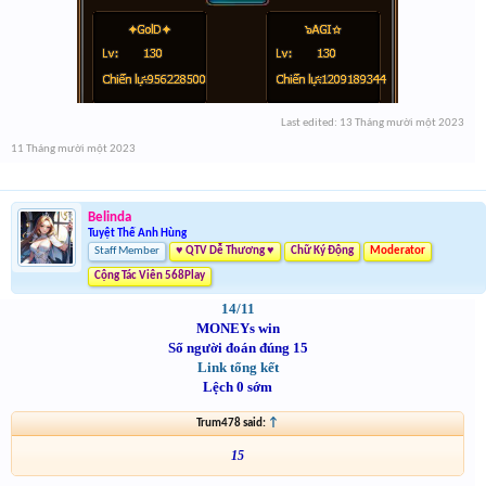
Last edited:
13 Tháng mười một 2023
11 Tháng mười một 2023
Belinda
Tuyệt Thế Anh Hùng
Staff Member
♥ QTV Dễ Thương ♥
Chữ Ký Động
Moderator
Cộng Tác Viên 568Play
14/11
MONEYs win
Số người đoán đúng 15
Link tổng kết
Lệch 0 sớm
Trum478 said:
↑
15