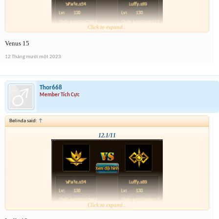
Click to expand...
Venus 15
12 Tháng mười một 2023
Thor668
Member Tích Cực
Belinda said:
↑
12.1/11
Click to expand...