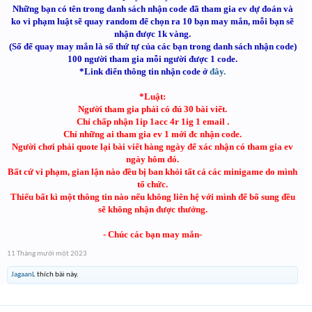
Những bạn có tên trong danh sách nhận code đã tham gia ev dự đoán và
ko vi phạm luật sẽ quay random để chọn ra 10 bạn may mắn, mỗi bạn sẽ
nhận được 1k vàng.
(Số để quay may mắn là số thứ tự của các bạn trong danh sách nhận code)
100 người tham gia mỗi người được 1 code.
*Link điển thông tin nhận code ở
đây.
*Luật:
Người tham gia phải có đủ 30 bài viết.
Chỉ chấp nhận 1ip 1acc 4r 1ig 1 email .
Chỉ những ai tham gia ev 1 mới đc nhận code.
Người chơi phải quote lại bài viết hàng ngày để xác nhận có tham gia ev
ngày hôm đó.
Bất cứ vi phạm, gian lận nào đều bị ban khỏi tất cả các minigame do mình
tổ chức.
Thiếu bất kì một thông tin nào nếu không liên hệ với mình để bổ sung đều
sẽ không nhận được thưởng.
- Chúc các bạn may mắn-
11 Tháng mười một 2023
JagaanL
thích bài này.