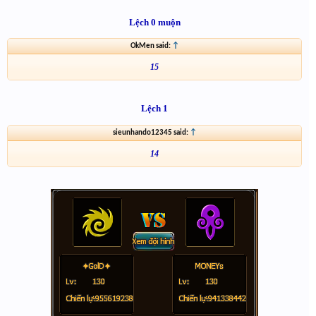
Lệch 0 muộn
OkMen said:
↑
15
Lệch 1
sieunhando12345 said:
↑
14