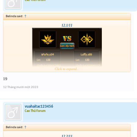
Cao Thủ Forum
Belinda said:
↑
12.1/11
Click to expand...
19
12 Tháng mười một 2023
vuahaitac123456
Cao Thủ Forum
Belinda said:
↑
12.2/11