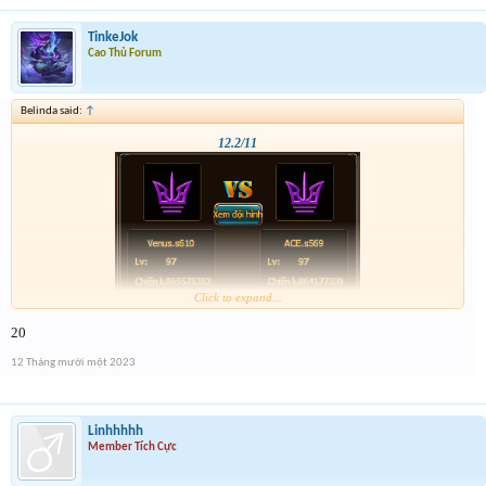
TinkeJok
Cao Thủ Forum
Belinda said:
↑
12.2/11
Click to expand...
20
12 Tháng mười một 2023
Linhhhhh
Member Tích Cực