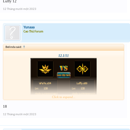
Luffy 12
12 Tháng mười một 2023
Yunaaa
Cao Thủ Forum
Belinda said:
↑
12.1/11
Click to expand...
18
12 Tháng mười một 2023