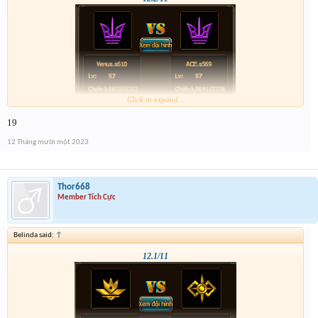
Click to expand...
19
12 Tháng mười một 2023
Thor668
Member Tích Cực
Belinda said:
↑
12.1/11