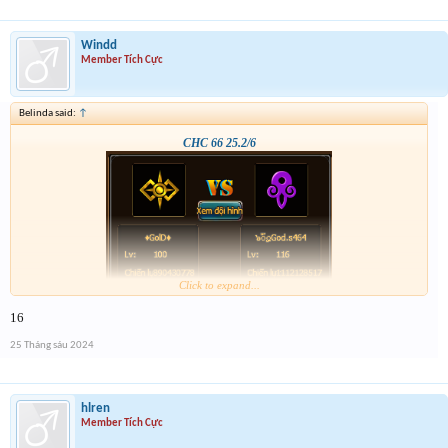
Windd
Member Tích Cực
Belinda said:
↑
CHC 66 25.2/6
Click to expand...
16
25 Tháng sáu 2024
hlren
Member Tích Cực