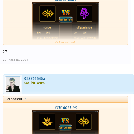
Click to expand...
27
25 Tháng sáu 2024
023765545a
Cao Thủ Forum
Belinda said:
↑
CHC 66 25.1/6