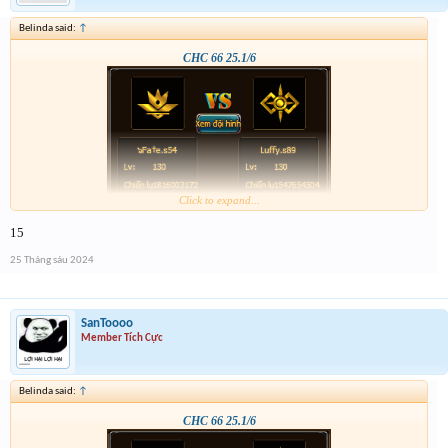
Belinda said:
↑
CHC 66 25.1/6
Click to expand...
15
25 Tháng sáu 2024
SanToooo
Member Tích Cực
Belinda said:
↑
CHC 66 25.1/6