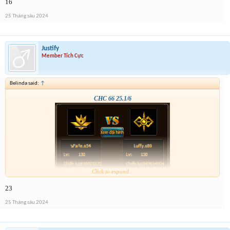
16
25 Tháng sáu 2024
Justify
Member Tích Cực
Belinda said:
↑
CHC 66 25.1/6
Click to expand...
23
25 Tháng sáu 2024