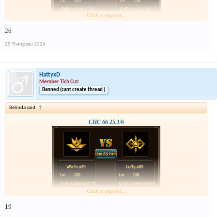
Click to expand...
26
25 Tháng sáu 2024
HattyxD
Member Tích Cực
Banned (cant create thread )
Belinda said:
↑
CHC 66 25.1/6
Click to expand...
19