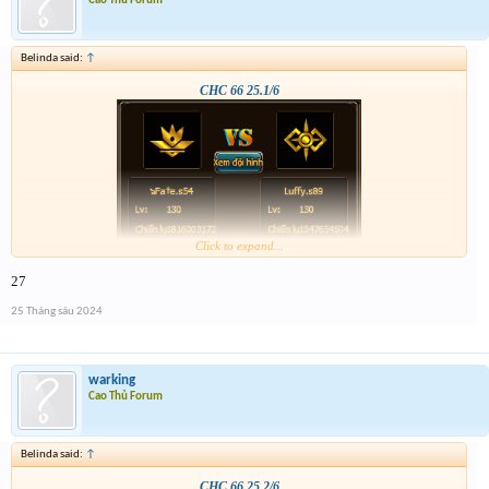
Cao Thủ Forum
Belinda said:
↑
CHC 66 25.1/6
Click to expand...
27
25 Tháng sáu 2024
warking
Cao Thủ Forum
Belinda said:
↑
CHC 66 25.2/6