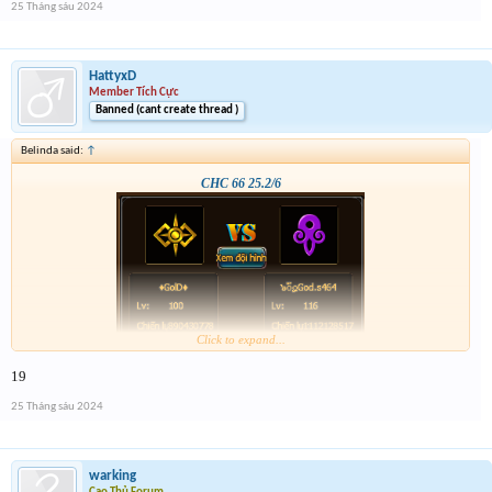
25 Tháng sáu 2024
HattyxD
Member Tích Cực
Banned (cant create thread )
Belinda said:
↑
CHC 66 25.2/6
Click to expand...
19
25 Tháng sáu 2024
warking