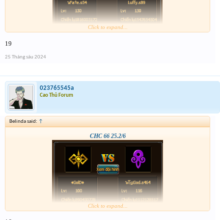
Click to expand...
19
25 Tháng sáu 2024
023765545a
Cao Thủ Forum
Belinda said:
↑
CHC 66 25.2/6
Click to expand...