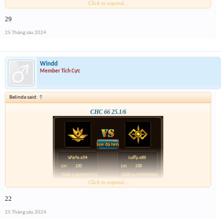
Click to expand...
29
25 Tháng sáu 2024
Windd
Member Tích Cực
Belinda said:
↑
CHC 66 25.1/6
Click to expand...
22
25 Tháng sáu 2024