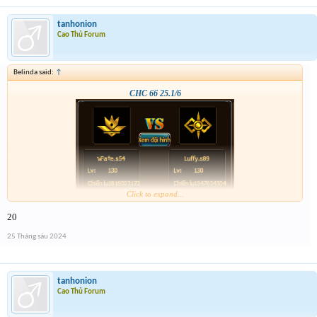
tanhonion
Cao Thủ Forum
Belinda said:
↑
CHC 66 25.1/6
Click to expand...
20
25 Tháng sáu 2024
tanhonion
Cao Thủ Forum