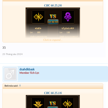
CHC 66 25.2/6
Click to expand...
35
25 Tháng sáu 2024
dsahdkbask
Member Tích Cực
Belinda said:
↑
CHC 66 25.1/6