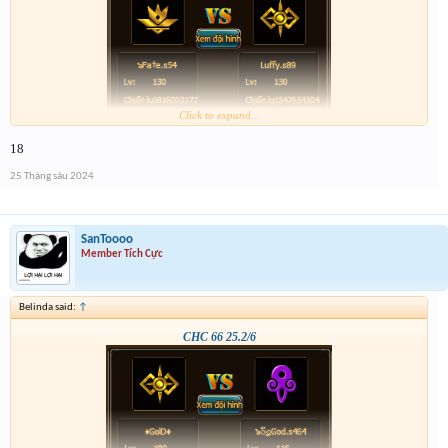
Click to expand...
18
25 Tháng sáu 2024
SanToooo
Member Tích Cực
Belinda said:
↑
CHC 66 25.2/6