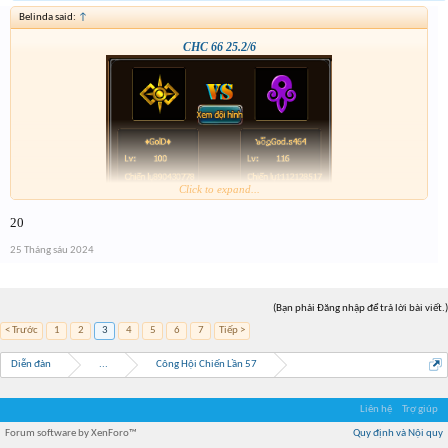
Belinda said:
↑
CHC 66 25.2/6
Click to expand...
20
25 Tháng sáu 2024
(Bạn phải Đăng nhập để trả lời bài viết.)
< Trước
1
2
3
4
5
6
7
Tiếp >
Diễn đàn
...
Công Hội Chiến Lần 57
Liên hệ
Trợ giúp
Forum software by XenForo™
Quy định và Nội quy