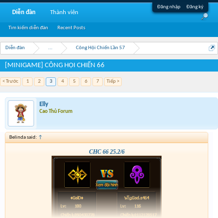
Đăng nhập
Đăng ký
Diễn đàn
Thành viên
Tìm kiếm diễn đàn
Recent Posts
Diễn đàn
...
Công Hội Chiến Lần 57
[MINIGAME] CÔNG HỘI CHIẾN 66
< Trước
1
2
3
4
5
6
7
Tiếp >
Elly
Cao Thủ Forum
Belinda said:
↑
CHC 66 25.2/6