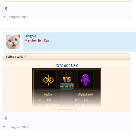
19
25 Tháng sáu 2024
Bingou
Member Tích Cực
Belinda said:
↑
CHC 66 25.2/6
Click to expand...
19
25 Tháng sáu 2024