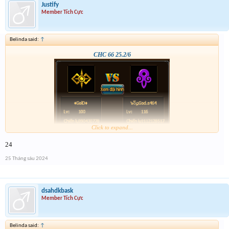
Justify
Member Tích Cực
Belinda said:
↑
CHC 66 25.2/6
Click to expand...
24
25 Tháng sáu 2024
dsahdkbask
Member Tích Cực
Belinda said:
↑