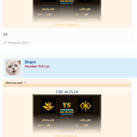
Click to expand...
19
25 Tháng sáu 2024
Bingou
Member Tích Cực
Belinda said:
↑
CHC 66 25.1/6
Click to expand...