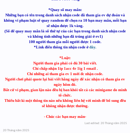
*Quay số may mắn:
Những bạn có tên trong danh sách nhận code đã tham gia ev dự đoán và
không vi phạm luật sẽ quay random để chọn ra 10 bạn may mắn, mỗi bạn
sẽ nhận được 1k vàng.
(Số để quay may mắn là số thứ tự của các bạn trong danh sách nhận code
và không tính những bạn đã trúng giải ở ev1
)
100 người tham gia mỗi người được 1 code.
*Link điển thông tin nhận code ở
đây.
*Luật:
Người tham gia phải có đủ 30 bài viết.
Chỉ chấp nhận 1ip 1acc 4r 1ig 1 email .
Chỉ những ai tham gia ev 1 mới đc nhận code.
Người chơi phải quote lại bài viết hằng ngày để xác nhận có tham gia ev
ngày hôm đó.
Bất cứ vi phạm, gian lận nào đều bị ban khỏi tất cả các minigame do mình
tổ chức.
Thiếu bất kì một thông tin nào nếu không liên hệ với mình để bổ sung đều
sẽ không nhận được thưởng.
- Chúc các bạn may mắn-
Last edited:
20 Tháng năm 2025
20 Tháng năm 2025