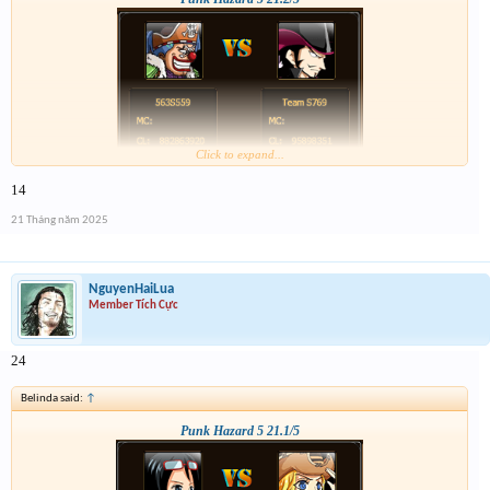
Click to expand...
14
21 Tháng năm 2025
NguyenHaiLua
Member Tích Cực
24
Belinda said:
↑
Punk Hazard 5 21.1/5