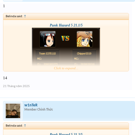
1
Belinda said:
↑
Punk Hazard 5 21.1/5
Click to expand...
14
21 Tháng năm 2025
w1nTeR
Member Chính Thức
Belinda said:
↑
Punk Hazard 5 21.2/5