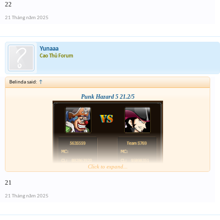
22
21 Tháng năm 2025
Yunaaa
Cao Thủ Forum
Belinda said:
↑
Punk Hazard 5 21.2/5
Click to expand...
21
21 Tháng năm 2025