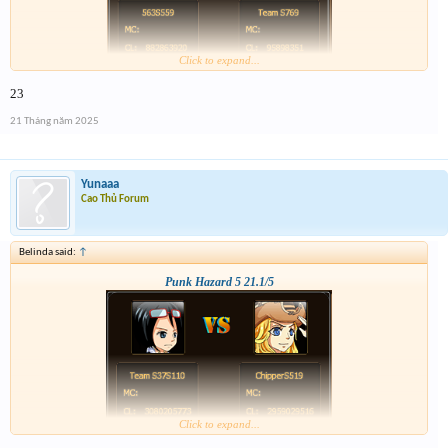
Click to expand...
23
21 Tháng năm 2025
Yunaaa
Cao Thủ Forum
Belinda said:
↑
Punk Hazard 5 21.1/5
Click to expand...