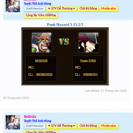
Tuyệt Thế Anh Hùng
Staff Member
♥ QTV Dễ Thương ♥
Chữ Ký Động
Moderator
Cộng Tác Viên 568Play
Punk Hazard 5 21.2/5
Last edited:
21 Tháng năm 2025
20 Tháng năm 2025
Belinda
Tuyệt Thế Anh Hùng
Staff Member
♥ QTV Dễ Thương ♥
Chữ Ký Động
Moderator
Cộng Tác Viên 568Play