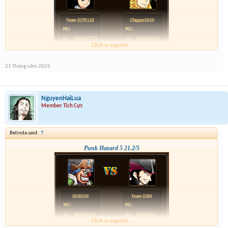
Click to expand...
21 Tháng năm 2025
NguyenHaiLua
Member Tích Cực
Belinda said:
↑
Punk Hazard 5 21.2/5
Click to expand...