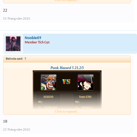
Click to expand...
22
21 Tháng năm 2025
Noobie69
Member Tích Cực
Belinda said:
↑
Punk Hazard 5 21.2/5
Click to expand...
18
21 Tháng năm 2025