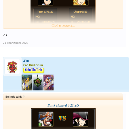
Click to expand...
23
21 Tháng năm 2025
4Yu
Cao Thủ Forum
Siêu Tân Tinh
Belinda said:
↑
Punk Hazard 5 21.2/5