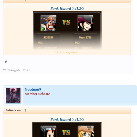
Punk Hazard 5 21.2/5
Click to expand...
16
21 Tháng năm 2025
Noobie69
Member Tích Cực
Belinda said:
↑
Punk Hazard 5 21.1/5