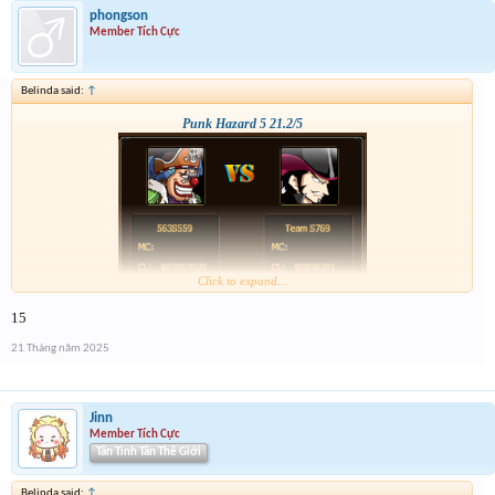
phongson
Member Tích Cực
Belinda said:
↑
Punk Hazard 5 21.2/5
Click to expand...
15
21 Tháng năm 2025
Jinn
Member Tích Cực
Tân Tinh Tân Thế Giới
Belinda said:
↑