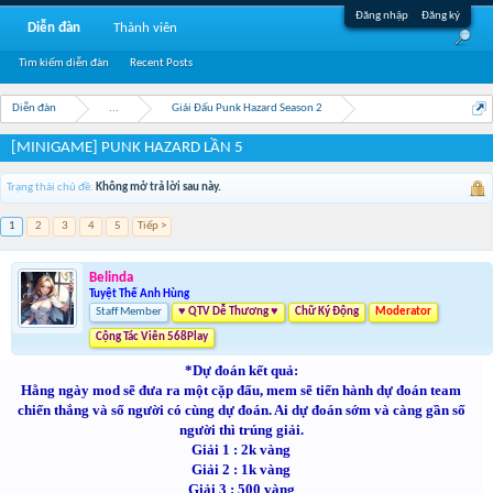
Đăng nhập
Đăng ký
Diễn đàn
Thành viên
Tìm kiếm diễn đàn
Recent Posts
Diễn đàn
...
Giải Đấu Punk Hazard Season 2
[MINIGAME] PUNK HAZARD LẦN 5
Trạng thái chủ đề:
Không mở trả lời sau này.
1
2
3
4
5
Tiếp >
Belinda
Tuyệt Thế Anh Hùng
Staff Member
♥ QTV Dễ Thương ♥
Chữ Ký Động
Moderator
Cộng Tác Viên 568Play
*Dự đoán kết quả:
Hằng ngày mod sẽ đưa ra một cặp đấu, mem sẽ tiến hành dự đoán team
chiến thắng và số người có cùng dự đoán. Ai dự đoán sớm và càng gần số
người thì trúng giải.
Giải 1 : 2k vàng
Giải 2 : 1k vàng
Giải 3 : 500 vàng