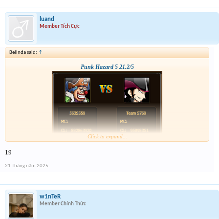
luand
Member Tích Cực
Belinda said:
↑
Punk Hazard 5 21.2/5
Click to expand...
19
21 Tháng năm 2025
w1nTeR
Member Chính Thức