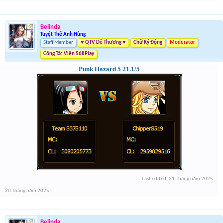
Belinda
Tuyệt Thế Anh Hùng
Staff Member
♥ QTV Dễ Thương ♥
Chữ Ký Động
Moderator
Cộng Tác Viên 568Play
Punk Hazard 5 21.1/5
Last edited:
21 Tháng năm 2025
20 Tháng năm 2025
Belinda