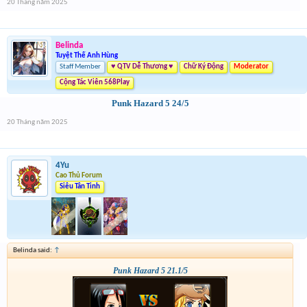
20 Tháng năm 2025
Belinda
Tuyệt Thế Anh Hùng
Staff Member
♥ QTV Dễ Thương ♥
Chữ Ký Động
Moderator
Cộng Tác Viên 568Play
Punk Hazard 5 24/5
20 Tháng năm 2025
4Yu
Cao Thủ Forum
Siêu Tân Tinh
Belinda said:
↑
Punk Hazard 5 21.1/5