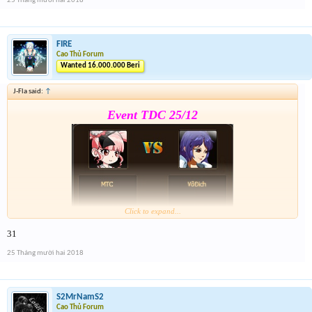
25 Tháng mười hai 2018
7h đóng from nhé
FIRE
Cao Thủ Forum
Wanted 16.000.000 Beri
J-Fla said:
↑
Event TDC 25/12
Click to expand...
31
Form :
https://goo.gl/jy27si
25 Tháng mười hai 2018
7h đóng from nhé
S2MrNamS2
Cao Thủ Forum