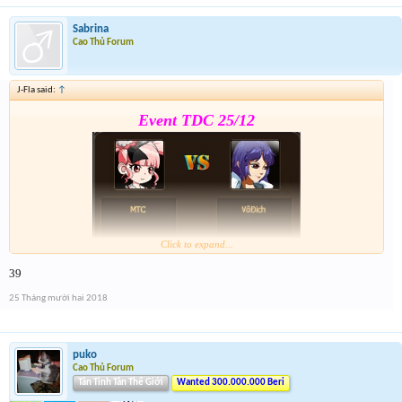
Sabrina
Cao Thủ Forum
J-Fla said:
↑
Event TDC 25/12
Click to expand...
39
Form :
https://goo.gl/jy27si
25 Tháng mười hai 2018
7h đóng from nhé
puko
Cao Thủ Forum
Tân Tinh Tân Thế Giới
Wanted 300.000.000 Beri