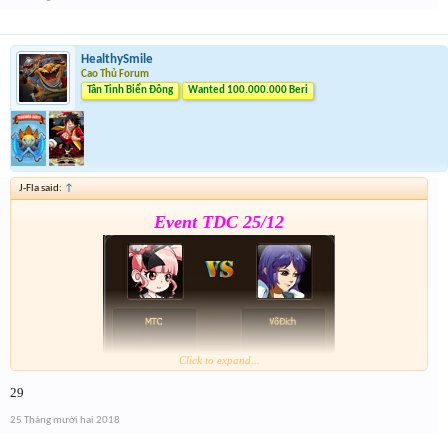
7h đóng from nhé
HealthySmile
Cao Thủ Forum
Tân Tinh Biển Đông
Wanted 100.000.000 Beri
J-Fla said:
↑
Event TDC 25/12
Click to expand...
29
Form :
https://goo.gl/jy27si
25 Tháng mười hai 2018
7h đóng from nhé