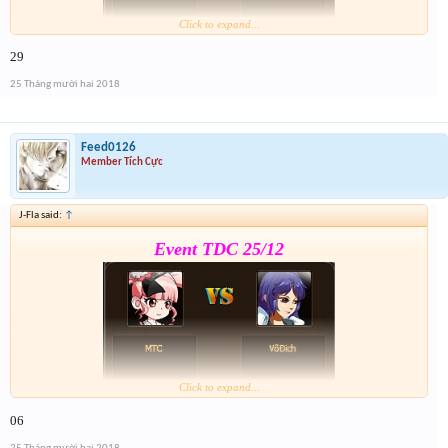
Click to expand...
29
Form :
https://goo.gl/jy27si
25 Tháng mười hai 2018
7h đóng from nhé
Feed0126
Member Tích Cực
J-Fla said:
↑
Event TDC 25/12
Click to expand...
06
Form :
https://goo.gl/jy27si