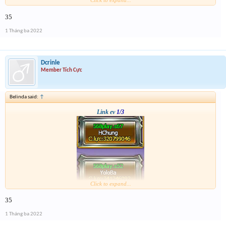
Click to expand...
35
1 Tháng ba 2022
Dcrinle
Member Tích Cực
Belinda said:
↑
Link ev
1/3
Click to expand...
35
1 Tháng ba 2022