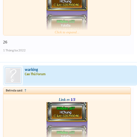
Click to expand...
26
1 Tháng ba 2022
warking
Cao Thủ Forum
Belinda said:
↑
Link ev
1/3