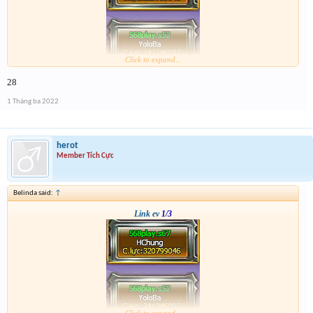
Click to expand...
28
1 Tháng ba 2022
herot
Member Tích Cực
Belinda said:
↑
Link ev
1/3