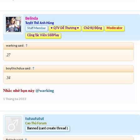
Belinda
Tuyệt Thế Anh Hùng
Staff Member
♥ QTV Dễ Thương ♥
Chữ Ký Động
Moderator
Cộng Tác Viên 568Play
warking said:
↑
27
boythichdua said:
↑
34
Nhắc nhở bạn này
@warking
1 Tháng ba 2022
tutuututut
Cao Thủ Forum
Banned (cant create thread )