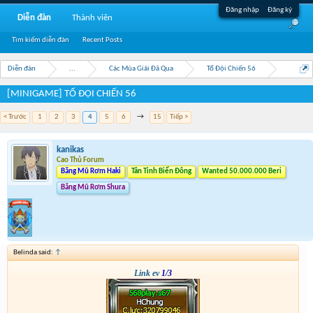
Đăng nhập
Đăng ký
Diễn đàn
Thành viên
Tìm kiếm diễn đàn
Recent Posts
Diễn đàn
...
Các Mùa Giải Đã Qua
Tổ Đội Chiến 56
[MINIGAME] TỔ ĐỘI CHIẾN 56
< Trước
1
2
3
4
5
6
→
15
Tiếp >
kanikas
Cao Thủ Forum
Băng Mũ Rơm Haki
Tân Tinh Biển Đông
Wanted 50.000.000 Beri
Băng Mũ Rơm Shura
Belinda said:
↑
Link ev
1/3