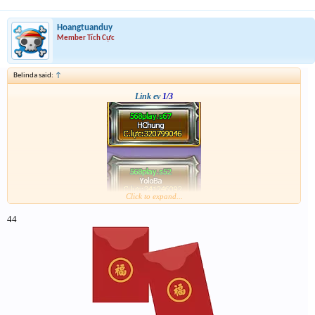
Hoangtuanduy
Member Tích Cực
Belinda said:
↑
Link ev
1/3
Click to expand...
44