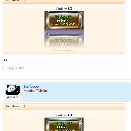
Belinda said:
↑
Link ev
1/3
Click to expand...
33
1 Tháng ba 2022
SanToooo
Member Tích Cực
Belinda said:
↑
Link ev
1/3