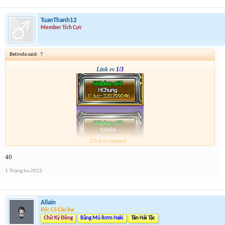
TuanThanh12
Member Tích Cực
Belinda said:
↑
Link ev
1/3
Click to expand...
40
1 Tháng ba 2022
Allain
Độc Cô Cầu Bại
Chữ Ký Động
Băng Mũ Rơm Haki
Tân Hải Tặc