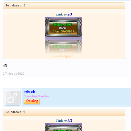
Belinda said:
↑
Link ev
2/3
Click to expand...
45
2 Tháng ba 2022
9thFeb
Chém Gió Thần Sầu
Tứ Hoàng
Belinda said:
↑
Link ev
2/3