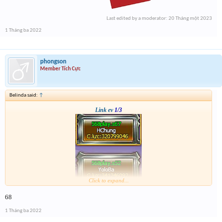
Last edited by a moderator:
20 Tháng một 2023
1 Tháng ba 2022
phongson
Member Tích Cực
Belinda said:
↑
Link ev
1/3
Click to expand...
68
1 Tháng ba 2022