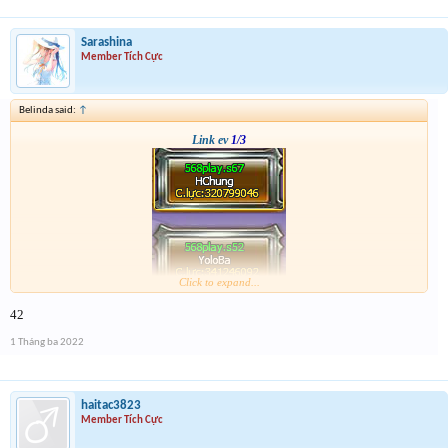
Sarashina
Member Tích Cực
Belinda said:
↑
Link ev
1/3
Click to expand...
42
1 Tháng ba 2022
haitac3823
Member Tích Cực