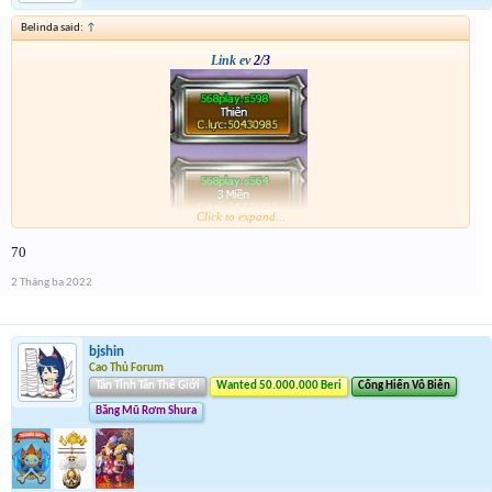
Belinda said:
↑
Link ev
2/3
Click to expand...
70
2 Tháng ba 2022
bjshin
Cao Thủ Forum
Tân Tinh Tân Thế Giới
Wanted 50.000.000 Beri
Cống Hiến Vô Biên
Băng Mũ Rơm Shura