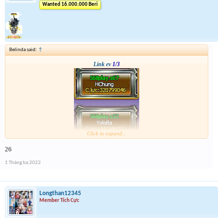
Wanted 16.000.000 Beri
Belinda said:
↑
Link ev
1/3
Click to expand...
26
1 Tháng ba 2022
Longthan12345
Member Tích Cực