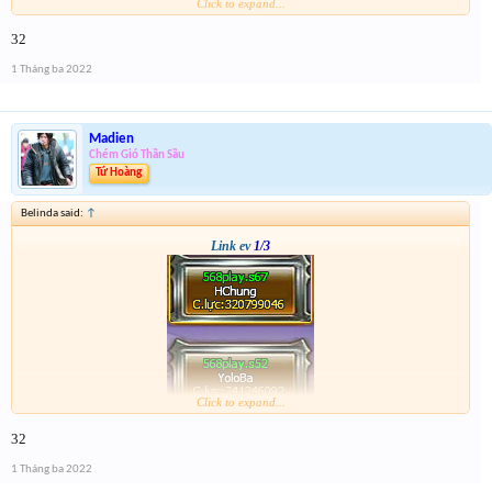
Click to expand...
32
1 Tháng ba 2022
Madien
Chém Gió Thần Sầu
Tứ Hoàng
Belinda said:
↑
Link ev
1/3
Click to expand...
32
1 Tháng ba 2022