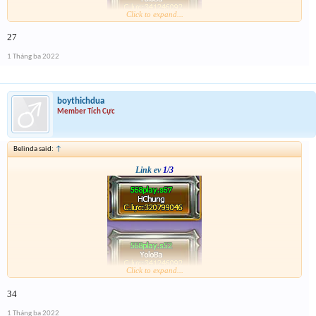
Click to expand...
27
1 Tháng ba 2022
boythichdua
Member Tích Cực
Belinda said:
↑
Link ev
1/3
Click to expand...
34
1 Tháng ba 2022