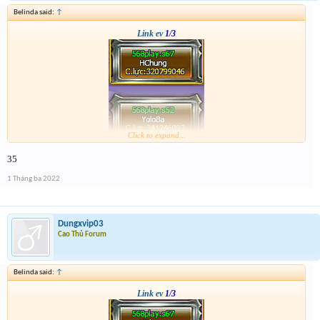
Belinda said:
↑
Link ev
1/3
Click to expand...
35
1 Tháng ba 2022
Dungxvip03
Cao Thủ Forum
Belinda said:
↑
Link ev
1/3