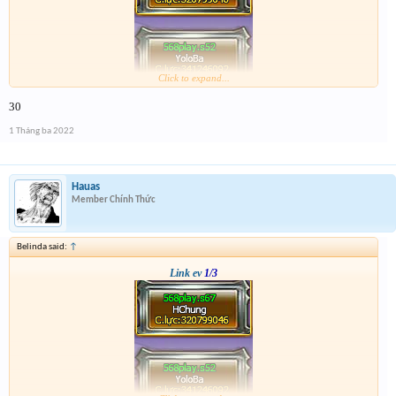
Click to expand...
30
1 Tháng ba 2022
Hauas
Member Chính Thức
Belinda said:
↑
Link ev
1/3