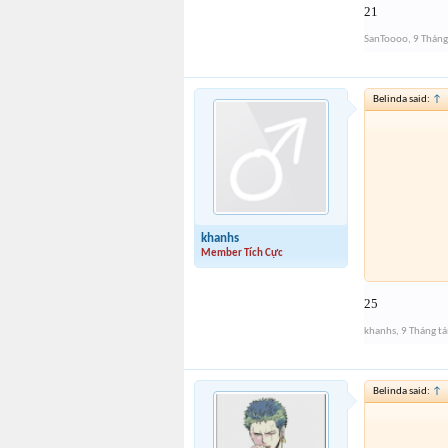
21
SanToooo
,
9 Thán
Belinda said:
↑
khanhs
Member Tích Cực
25
khanhs
,
9 Tháng t
Belinda said:
↑