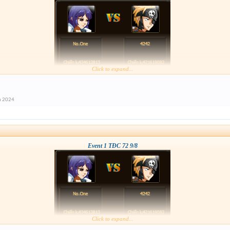
Click to expand...
m 2024
Event 1 TĐC 72 9/8
Click to expand...