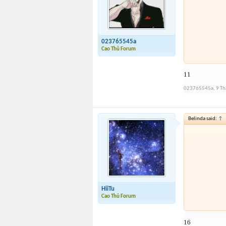
023765545a
Cao Thủ Forum
11
023765545a
,
9 T
Belinda said:
↑
HiiTu
Cao Thủ Forum
16