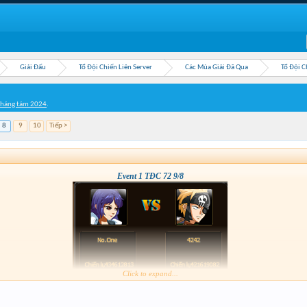
Giải Đấu
Tổ Đội Chiến Liên Server
Các Mùa Giải Đã Qua
Tổ Đội C
Tháng tám 2024
.
8
9
10
Tiếp >
Event 1 TĐC 72 9/8
Click to expand...