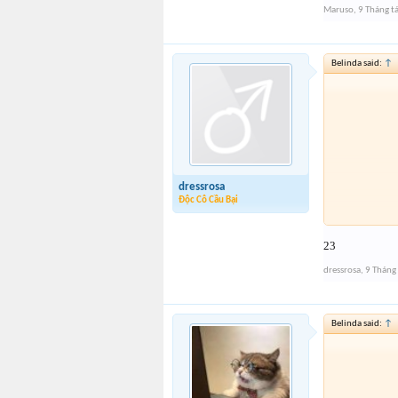
Maruso
,
9 Tháng 
Belinda said:
↑
dressrosa
Độc Cô Cầu Bại
23
dressrosa
,
9 Tháng
Belinda said:
↑