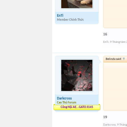
EnTi
Member Chính Thức
16
EnTi
,
9 Tháng tám
Belinda said:
↑
Darkcross
Cao Thủ Forum
Công Hội AE...GATO.S145
19
Darkcross
,
9 Thán