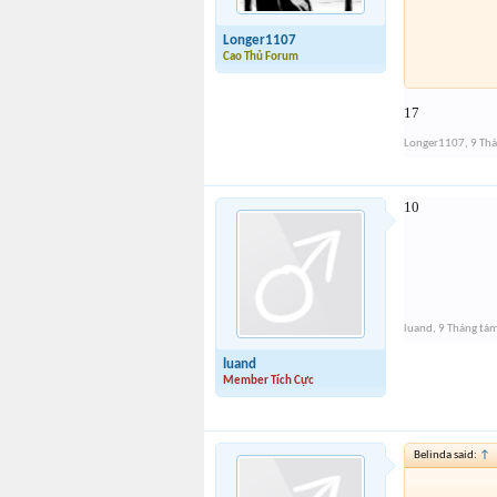
Longer1107
Cao Thủ Forum
17
Longer1107
,
9 Th
10
luand
,
9 Tháng tá
luand
Member Tích Cực
Belinda said:
↑