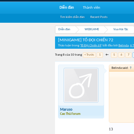
Diễn đàn
Thành viên
Tìm kiếm diễn đàn
Recent Posts
Diễn đàn
WEBGAME
Vua Hải Tặc
[MINIGAME] TỔ ĐỘI CHIẾN 72
Thảo luận trong '
Tổ Đội Chiến 69
' bắt đầu bởi
Belinda
,
6 
Trang 8 của 10 trang
< Trước
1
←
5
6
7
Belinda said:
↑
Maruso
Cao Thủ Forum
13