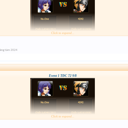
Click to expand...
háng tám 2024
Event 1 TĐC 72 9/8
Click to expand...