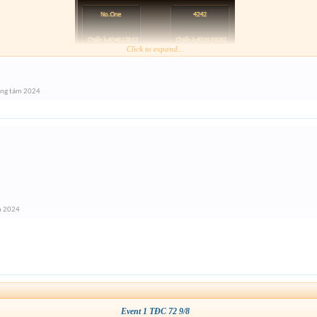
Click to expand...
áng tám 2024
m 2024
Event 1 TĐC 72 9/8