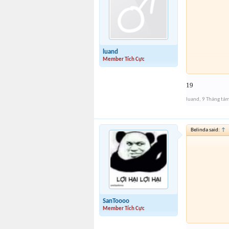
luand
Member Tích Cực
19
luand
,
9 Tháng tá
Belinda said:
↑
SanToooo
Member Tích Cực