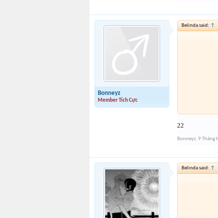
Belinda said:
↑
Bonneyz
Member Tích Cực
22
Bonneyz
,
9 Tháng 
Belinda said:
↑