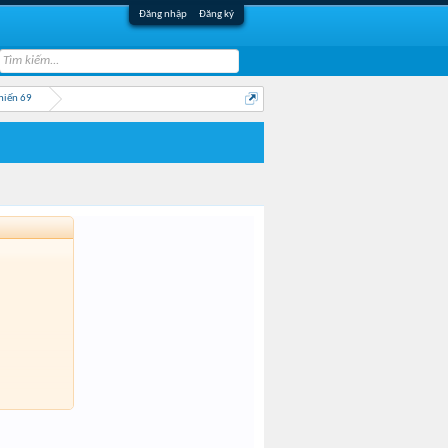
Đăng nhập
Đăng ký
hiến 69