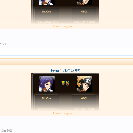
Click to expand...
 2024
Event 1 TĐC 72 9/8
Click to expand...
g tám 2024