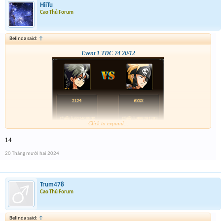
HiiTu
Cao Thủ Forum
Belinda said:
↑
Event 1 TĐC 74 20/12
Click to expand...
14
20 Tháng mười hai 2024
Trum478
Cao Thủ Forum
Belinda said:
↑