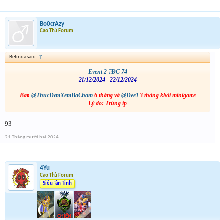
Bo0crAzy
Cao Thủ Forum
Belinda said:
↑
Event 2 TĐC 74
21/12/2024 - 22/12/2024
Ban
@ThucDemXemBaCham
6 tháng và
@Dee1
3 tháng khỏi minigame
Lý do: Trùng ip
93
21 Tháng mười hai 2024
4Yu
Cao Thủ Forum
Siêu Tân Tinh