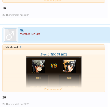
Click to expand...
16
20 Tháng mười hai 2024
Nic
Member Tích Cực
Belinda said:
↑
Event 1 TĐC 74 20/12
Click to expand...
26
20 Tháng mười hai 2024