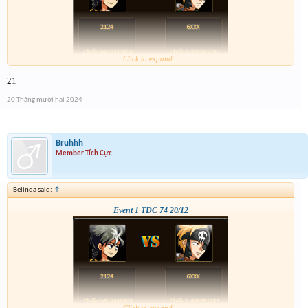
Click to expand...
21
20 Tháng mười hai 2024
Bruhhh
Member Tích Cực
Belinda said:
↑
Event 1 TĐC 74 20/12