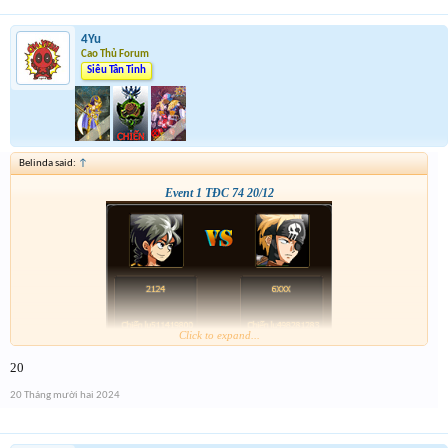
4Yu
Cao Thủ Forum
Siêu Tân Tinh
Belinda said:
↑
Event 1 TĐC 74 20/12
Click to expand...
20
20 Tháng mười hai 2024