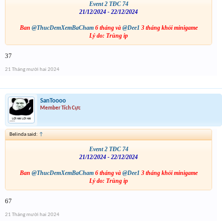
Event 2 TĐC 74
21/12/2024 - 22/12/2024
Ban
@ThucDemXemBaCham
6 tháng và
@Dee1
3 tháng khỏi minigame
Lý do: Trùng ip
37
21 Tháng mười hai 2024
SanToooo
Member Tích Cực
Belinda said:
↑
Event 2 TĐC 74
21/12/2024 - 22/12/2024
Ban
@ThucDemXemBaCham
6 tháng và
@Dee1
3 tháng khỏi minigame
Lý do: Trùng ip
67
21 Tháng mười hai 2024