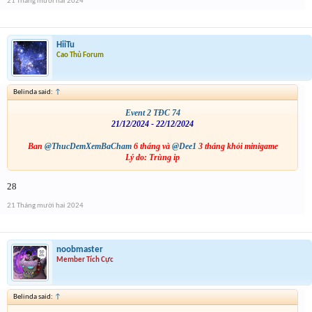
21 Tháng mười hai 2024
HiiTu
Cao Thủ Forum
Belinda said:
↑
Event 2 TĐC 74
21/12/2024 - 22/12/2024
Ban
@ThucDemXemBaCham
6 tháng và
@Dee1
3 tháng khỏi minigame
Lý do: Trùng ip
28
21 Tháng mười hai 2024
noobmaster
Member Tích Cực
Belinda said:
↑