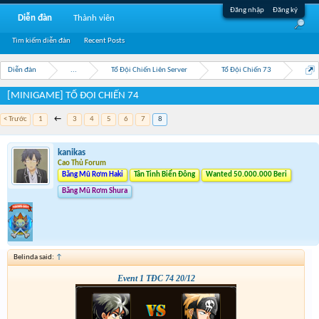
Đăng nhập
Đăng ký
Diễn đàn
Thành viên
Tìm kiếm diễn đàn
Recent Posts
Diễn đàn
...
Tổ Đội Chiến Liên Server
Tổ Đội Chiến 73
[MINIGAME] TỔ ĐỘI CHIẾN 74
< Trước
1
←
3
4
5
6
7
8
kanikas
Cao Thủ Forum
Băng Mũ Rơm Haki
Tân Tinh Biển Đông
Wanted 50.000.000 Beri
Băng Mũ Rơm Shura
Belinda said:
↑
Event 1 TĐC 74 20/12