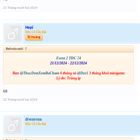
21 Tháng mười hai 2024
Hepi
Độc Cô Cầu Bại
Tứ Hoàng
Belinda said:
↑
Event 2 TĐC 74
21/12/2024 - 22/12/2024
Ban
@ThucDemXemBaCham
6 tháng và
@Dee1
3 tháng khỏi minigame
Lý do: Trùng ip
68
22 Tháng mười hai 2024
dressrosa
Độc Cô Cầu Bại