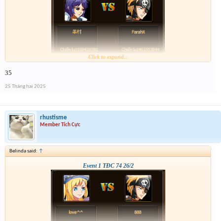
Click to expand...
35
25 Tháng hai 2025
rhustisme
Member Tích Cực
Belinda said:
↑
Event 1 TĐC 74 26/2