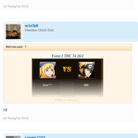
26 Tháng hai 2025
w1nTeR
Member Chính Thức
Belinda said:
↑
Event 1 TĐC 74 26/2
Click to expand...
18
26 Tháng hai 2025
Longer1107