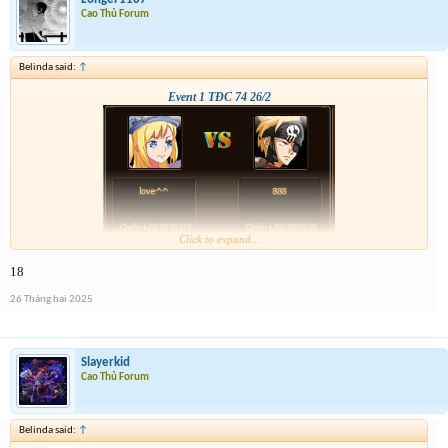
Cao Thủ Forum
Belinda said:
↑
Event 1 TĐC 74 26/2
Click to expand...
18
26 Tháng hai 2025
Slayerkid
Cao Thủ Forum
Belinda said:
↑