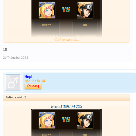
Click to expand...
19
26 Tháng hai 2025
Hepi
Độc Cô Cầu Bại
Tứ Hoàng
Belinda said:
↑
Event 1 TĐC 74 26/2