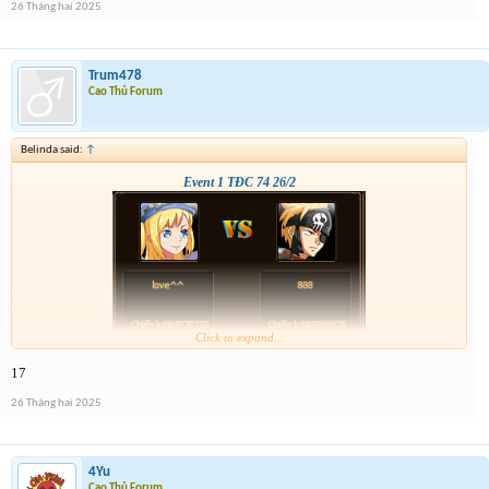
26 Tháng hai 2025
Trum478
Cao Thủ Forum
Belinda said:
↑
Event 1 TĐC 74 26/2
Click to expand...
17
26 Tháng hai 2025
4Yu
Cao Thủ Forum