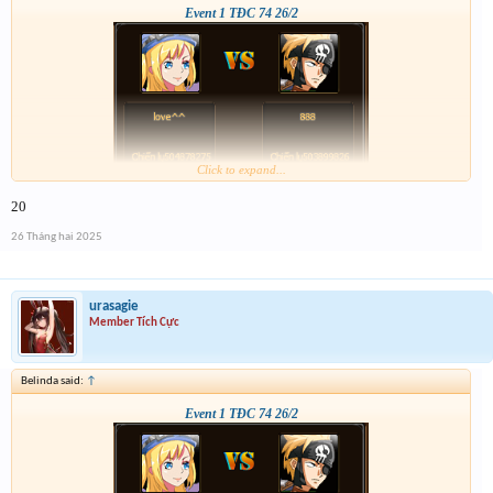
Event 1 TĐC 74 26/2
Click to expand...
20
26 Tháng hai 2025
urasagie
Member Tích Cực
Belinda said:
↑
Event 1 TĐC 74 26/2