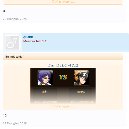
Click to expand...
9
25 Tháng hai 2025
quann
Member Tích Cực
Belinda said:
↑
Event 1 TĐC 74 25/2
Click to expand...
12
25 Tháng hai 2025