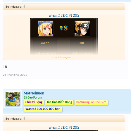
Belinda said:
↑
Event 1 TĐC 74 26/2
Click to expand...
18
26 Tháng hai 2025
MotNoiBuon
Bá Đạo Forum
Chữ Ký Động
Tân Tinh Biển Đông
Bá Vương Tân Thế Giới
Wanted 300.000.000 Beri
Belinda said:
↑
Event 1 TĐC 74 26/2