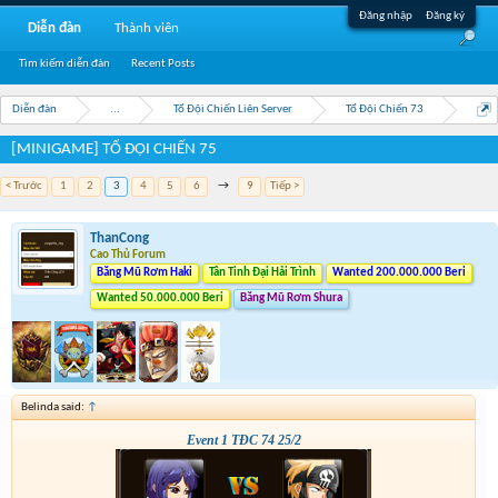
Đăng nhập
Đăng ký
Diễn đàn
Thành viên
Tìm kiếm diễn đàn
Recent Posts
Diễn đàn
...
Tổ Đội Chiến Liên Server
Tổ Đội Chiến 73
[MINIGAME] TỔ ĐỘI CHIẾN 75
< Trước
1
2
3
4
5
6
→
9
Tiếp >
ThanCong
Cao Thủ Forum
Băng Mũ Rơm Haki
Tân Tinh Đại Hải Trình
Wanted 200.000.000 Beri
Wanted 50.000.000 Beri
Băng Mũ Rơm Shura
Belinda said:
↑
Event 1 TĐC 74 25/2