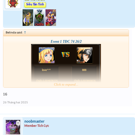
Siêu Tân Tinh
Belinda said:
↑
Event 1 TĐC 74 26/2
Click to expand...
16
26 Tháng hai 2025
noobmaster
Member Tích Cực