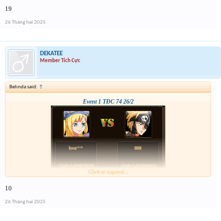
19
26 Tháng hai 2025
DEKATEE
Member Tích Cực
Belinda said:
↑
Event 1 TĐC 74 26/2
Click to expand...
10
26 Tháng hai 2025