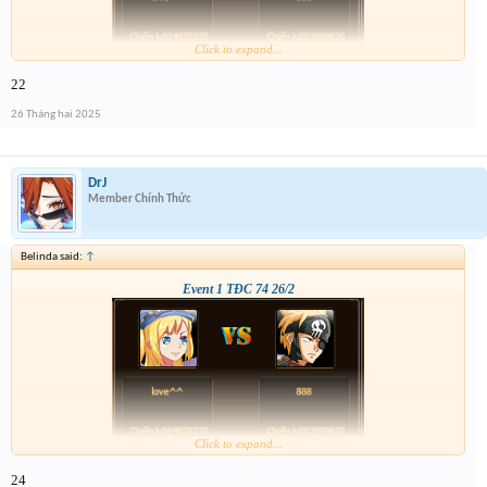
Click to expand...
22
26 Tháng hai 2025
DrJ
Member Chính Thức
Belinda said:
↑
Event 1 TĐC 74 26/2
Click to expand...
24