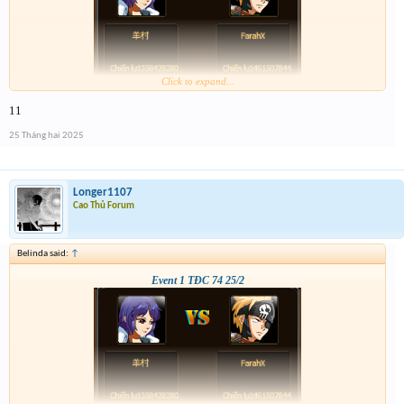
Click to expand...
11
25 Tháng hai 2025
Longer1107
Cao Thủ Forum
Belinda said:
↑
Event 1 TĐC 74 25/2