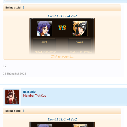
Belinda said:
↑
Event 1 TĐC 74 25/2
Click to expand...
17
25 Tháng hai 2025
urasagie
Member Tích Cực
Belinda said:
↑
Event 1 TĐC 74 25/2