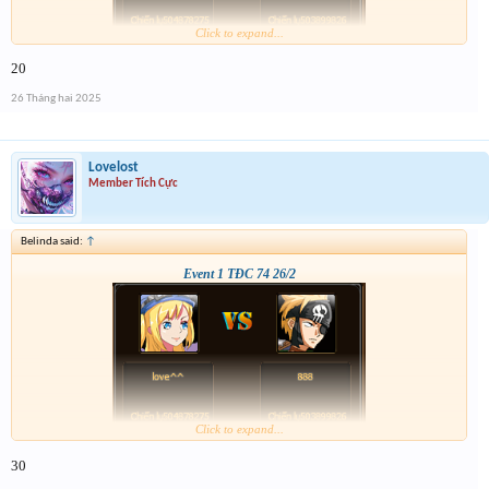
Click to expand...
20
26 Tháng hai 2025
Lovelost
Member Tích Cực
Belinda said:
↑
Event 1 TĐC 74 26/2
Click to expand...
30