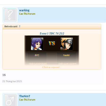
warking
Cao Thủ Forum
Belinda said:
↑
Event 1 TĐC 74 25/2
Click to expand...
16
25 Tháng hai 2025
TheNmT
Cao Thủ Forum