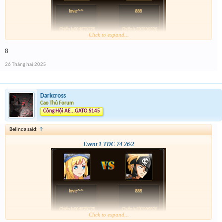
Click to expand...
8
26 Tháng hai 2025
Darkcross
Cao Thủ Forum
Công Hội AE...GATO.S145
Belinda said:
↑
Event 1 TĐC 74 26/2
Click to expand...