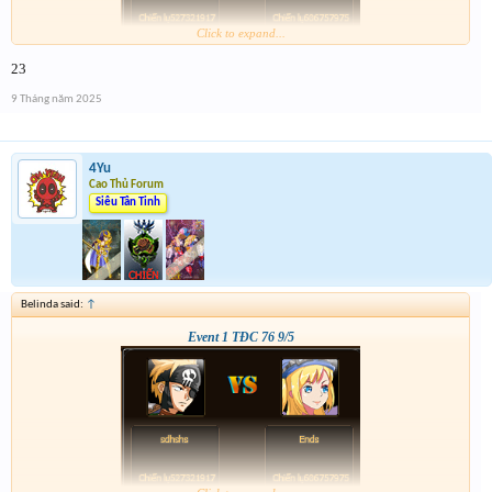
Click to expand...
23
9 Tháng năm 2025
4Yu
Cao Thủ Forum
Siêu Tân Tinh
Belinda said:
↑
Event 1 TĐC 76 9/5