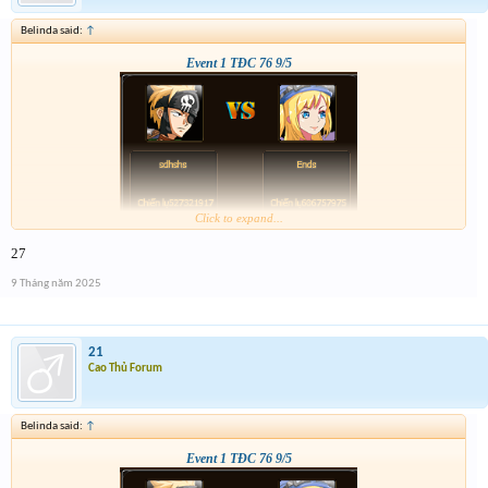
Belinda said:
↑
Event 1 TĐC 76 9/5
Click to expand...
27
9 Tháng năm 2025
21
Cao Thủ Forum
Belinda said:
↑
Event 1 TĐC 76 9/5