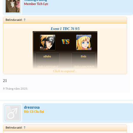
Member Tích Cực
Belinda said:
↑
Event 1 TĐC 76 9/5
Click to expand...
21
9 Tháng năm 2025
dressrosa
Độc Cô Cầu Bại
Belinda said:
↑