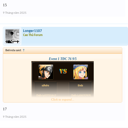
15
9 Tháng năm 2025
Longer1107
Cao Thủ Forum
Belinda said:
↑
Event 1 TĐC 76 9/5
Click to expand...
17
9 Tháng năm 2025