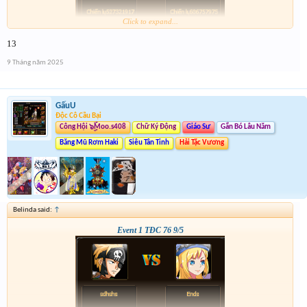
Click to expand...
13
9 Tháng năm 2025
GấuU
Độc Cô Cầu Bại
Công Hội ๖ۣۜMoo.s408
Chữ Ký Động
Giáo Sư
Gắn Bó Lâu Năm
Băng Mũ Rơm Haki
Siêu Tân Tinh
Hải Tặc Vương
Belinda said:
↑
Event 1 TĐC 76 9/5