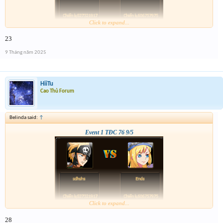
Click to expand...
23
9 Tháng năm 2025
HiiTu
Cao Thủ Forum
Belinda said:
↑
Event 1 TĐC 76 9/5
Click to expand...
28