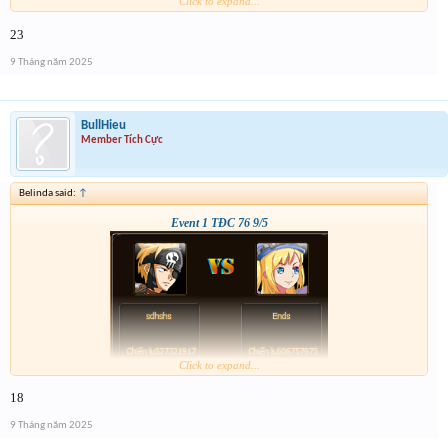
Click to expand...
23
9 Tháng năm 2025
BullHieu
Member Tích Cực
Belinda said:
↑
Event 1 TĐC 76 9/5
Click to expand...
18
9 Tháng năm 2025