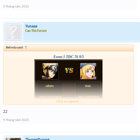
9 Tháng năm 2025
Yunaaa
Cao Thủ Forum
Belinda said:
↑
Event 1 TĐC 76 9/5
Click to expand...
22
9 Tháng năm 2025
ThuongTruong