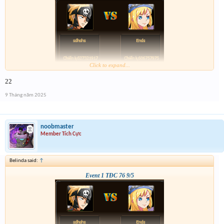
Click to expand...
22
9 Tháng năm 2025
noobmaster
Member Tích Cực
Belinda said:
↑
Event 1 TĐC 76 9/5