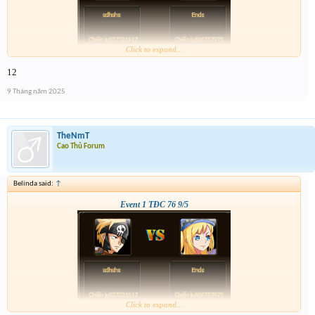
Click to expand...
12
9 Tháng năm 2025
TheNmT
Cao Thủ Forum
Belinda said:
↑
Event 1 TĐC 76 9/5
Click to expand...