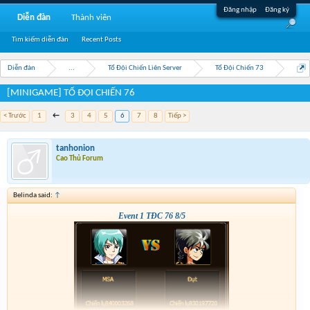
Đăng nhập
Đăng ký
Diễn đàn
Thành viên
Tìm kiếm diễn đàn
Recent Posts
Diễn đàn
...
Tổ Đội Chiến Liên Server
Tổ Đội Chiến 73
[MINIGAME] TỔ ĐỘI CHIẾN 76
< Trước
1
←
3
4
5
6
7
8
Tiếp >
tanhonion
Cao Thủ Forum
Belinda said:
↑
Event 1 TĐC 76 8/5