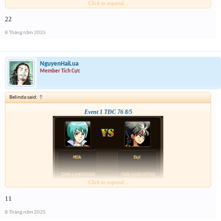
Click to expand...
22
8 Tháng năm 2025
NguyenHaiLua
Member Tích Cực
Belinda said:
↑
Event 1 TĐC 76 8/5
Click to expand...
11
8 Tháng năm 2025