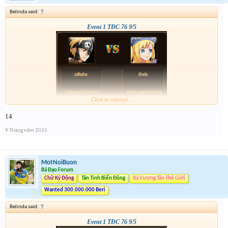
Belinda said:
↑
Event 1 TĐC 76 9/5
Click to expand...
14
9 Tháng năm 2025
MotNoiBuon
Bá Đạo Forum
Chữ Ký Động
Tân Tinh Biển Đông
Bá Vương Tân Thế Giới
Wanted 300.000.000 Beri
Belinda said:
↑
Event 1 TĐC 76 9/5