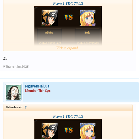
Event 1 TĐC 76 9/5
Click to expand...
25
9 Tháng năm 2025
NguyenHaiLua
Member Tích Cực
Belinda said:
↑
Event 1 TĐC 76 9/5