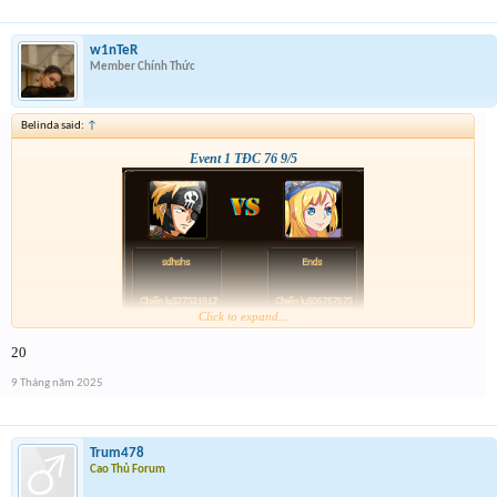
w1nTeR
Member Chính Thức
Belinda said:
↑
Event 1 TĐC 76 9/5
Click to expand...
20
9 Tháng năm 2025
Trum478
Cao Thủ Forum