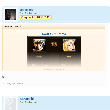
Darkcross
Cao Thủ Forum
Công Hội AE...GATO.S145
Belinda said:
↑
Event 1 TĐC 76 9/5
Click to expand...
9
9 Tháng năm 2025
MDLupPhi
Cao Thủ Forum