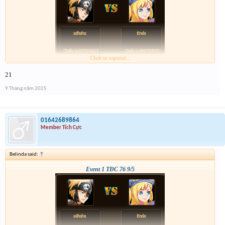
Click to expand...
21
9 Tháng năm 2025
01642689864
Member Tích Cực
Belinda said:
↑
Event 1 TĐC 76 9/5