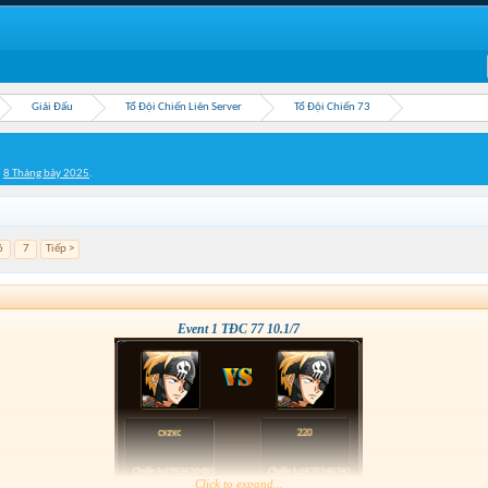
Giải Đấu
Tổ Đội Chiến Liên Server
Tổ Đội Chiến 73
,
8 Tháng bảy 2025
.
6
7
Tiếp >
Event 1 TĐC 77 10.1/7
Click to expand...