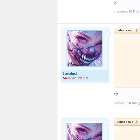
21
dressrosa
,
10 Thán
Belinda said:
↑
Lovelost
Member Tích Cực
17
Lovelost
,
10 Tháng
Belinda said:
↑