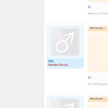
21
dressrosa
,
10 Thán
Belinda said:
↑
PTX
Member Tích Cực
15
PTX
,
10 Tháng bảy
Belinda said:
↑