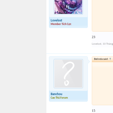
Lovelost
Member Tích Cực
23
Lovelost
,
10 Tháng
Belinda said:
↑
Banchou
Cao Thủ Forum
15