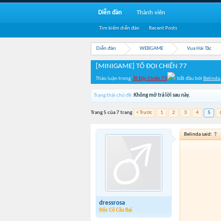
Diễn đàn
Thành viên
Tìm kiếm diễn đàn
Recent Posts
Diễn đàn
WEBGAME
Vua Hải Tặc
[MINIGAME] TỔ ĐỘI CHIẾN 77
Thảo luận trong '
Tổ Đội Chiến 73
' bắt đầu bởi
Belinda
Trạng thái chủ đề:
Không mở trả lời sau này.
Trang 5 của 7 trang
< Trước
1
2
3
4
5
Belinda said:
↑
dressrosa
Độc Cô Cầu Bại