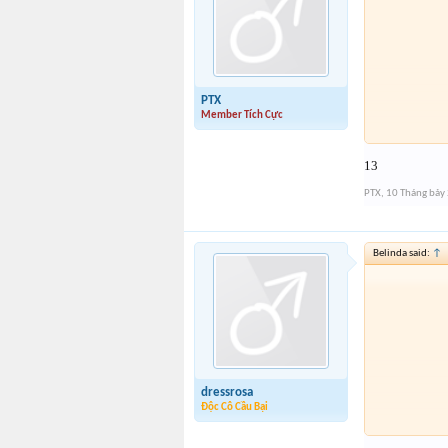
PTX
Member Tích Cực
13
PTX
,
10 Tháng bảy
Belinda said:
↑
dressrosa
Độc Cô Cầu Bại