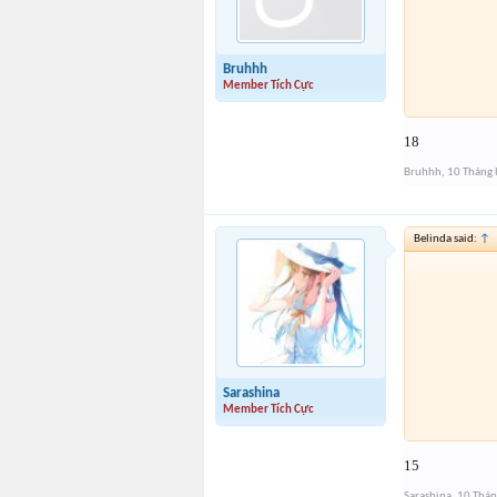
Bruhhh
Member Tích Cực
18
Bruhhh
,
10 Tháng 
Belinda said:
↑
Sarashina
Member Tích Cực
15
Sarashina
,
10 Thán