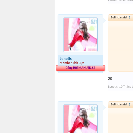
Belinda said:
↑
Lenotis
Member Tích Cực
Công Hội MANUTD.S4
20
Lenotis
,
10 Tháng 
Belinda said:
↑