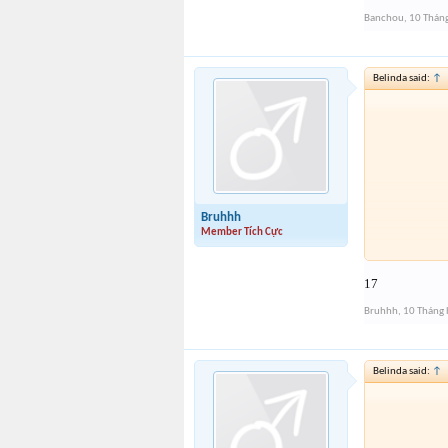
Banchou
,
10 Thán
Belinda said:
↑
Bruhhh
Member Tích Cực
17
Bruhhh
,
10 Tháng 
Belinda said:
↑