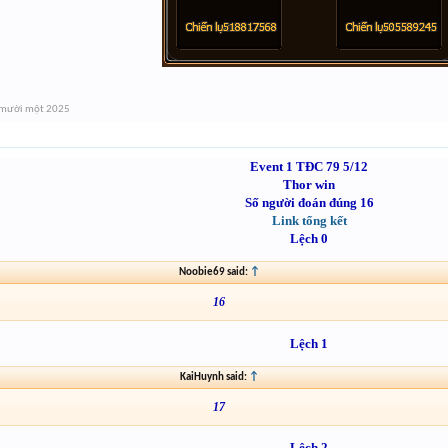
 mười một 2025
Event 1 TĐC 79 5/12
Thor win
Số người đoán đúng 16
Link tổng kết
Lệch 0
Noobie69 said:
↑
16
Lệch 1
KaiHuynh said:
↑
17
Lệch 2