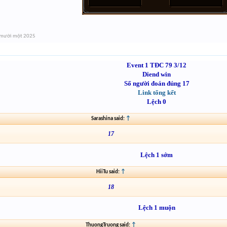
 mười một 2025
Event 1 TĐC 79 3/12
Diend win
Số người đoán đúng 17
Link tổng kết
Lệch 0
Sarashina said:
↑
17
Lệch 1 sớm
HiiTu said:
↑
18
Lệch 1 muộn
ThuongTruong said:
↑