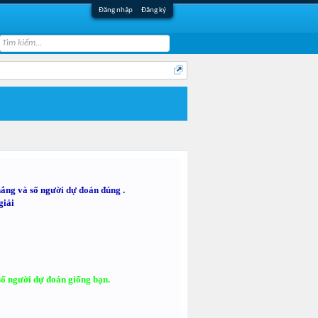
Đăng nhập
Đăng ký
ắng và số người dự đoán đúng .
giải
số người dự đoán giống bạn.