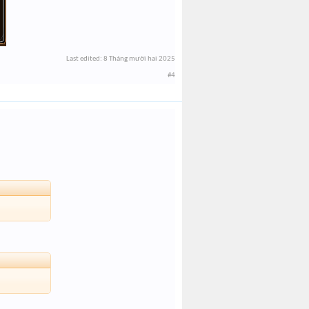
Last edited:
8 Tháng mười hai 2025
#4