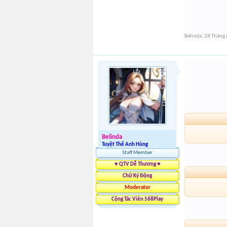
Belinda
,
28 Tháng
Belinda
Tuyệt Thế Anh Hùng
Staff Member
♥ QTV Dễ Thương ♥
Chữ Ký Động
Moderator
Cộng Tác Viên 568Play