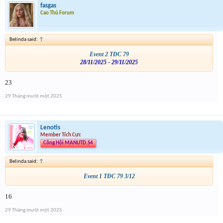
fasgas
Cao Thủ Forum
Belinda said:
↑
Event 2 TĐC 79
28/11/2025 - 29/11/2025
23
29 Tháng mười một 2025
Lenotis
Member Tích Cực
Công Hội MANUTD.S4
Belinda said:
↑
Event 1 TĐC 79 3/12
16
29 Tháng mười một 2025