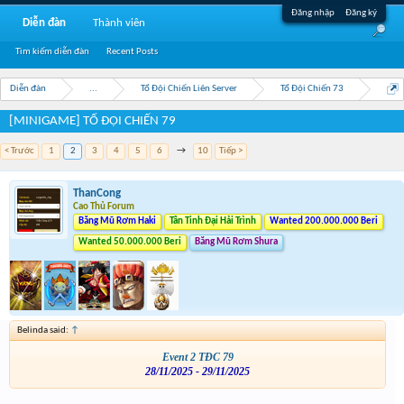
Đăng nhập
Đăng ký
Diễn đàn
Thành viên
Tìm kiếm diễn đàn
Recent Posts
Diễn đàn
...
Tổ Đội Chiến Liên Server
Tổ Đội Chiến 73
[MINIGAME] TỔ ĐỘI CHIẾN 79
< Trước
1
2
3
4
5
6
→
10
Tiếp >
ThanCong
Cao Thủ Forum
Băng Mũ Rơm Haki
Tân Tinh Đại Hải Trình
Wanted 200.000.000 Beri
Wanted 50.000.000 Beri
Băng Mũ Rơm Shura
Belinda said:
↑
Event 2 TĐC 79
28/11/2025 - 29/11/2025