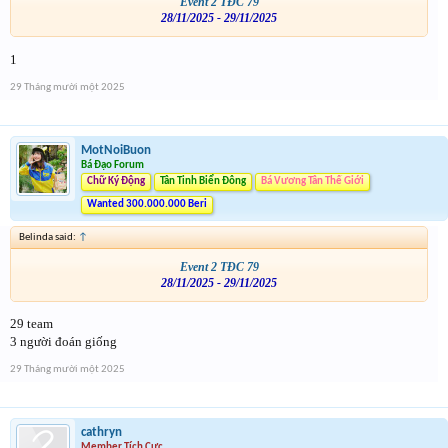
Event 2 TĐC 79
28/11/2025 - 29/11/2025
1
29 Tháng mười một 2025
MotNoiBuon
Bá Đạo Forum
Chữ Ký Động
Tân Tinh Biển Đông
Bá Vương Tân Thế Giới
Wanted 300.000.000 Beri
Belinda said:
↑
Event 2 TĐC 79
28/11/2025 - 29/11/2025
29 team
3 người đoán giống
29 Tháng mười một 2025
cathryn
Member Tích Cực