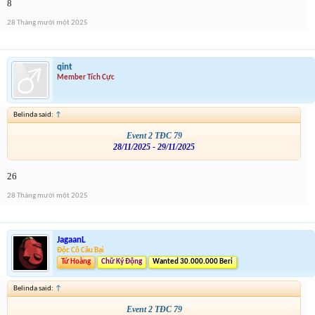
8
28 Tháng mười một 2025
qint
Member Tích Cực
Belinda said:
↑
Event 2 TĐC 79
28/11/2025 - 29/11/2025
26
28 Tháng mười một 2025
JagaanL
Độc Cô Cầu Bại
Tứ Hoàng
Chữ Ký Động
Wanted 30.000.000 Beri
Belinda said:
↑
Event 2 TĐC 79