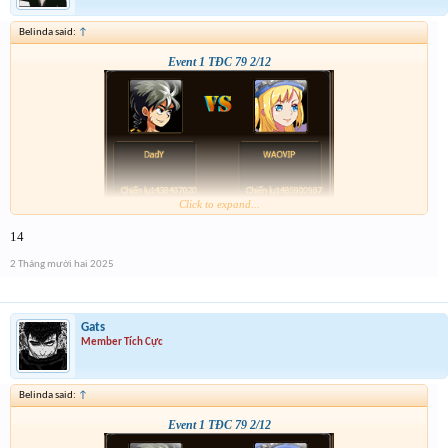
Belinda said:
↑
Event 1 TĐC 79 2/12
Click to expand...
14
2 Tháng mười hai 2025
Gats
Member Tích Cực
Belinda said:
↑
Event 1 TĐC 79 2/12