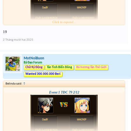
Click to expand...
19
2 Tháng mười hai 2025
MotNoiBuon
Bá Đạo Forum
Chữ Ký Động
Tân Tinh Biển Đông
Bá Vương Tân Thế Giới
Wanted 300.000.000 Beri
Belinda said:
↑
Event 1 TĐC 79 2/12