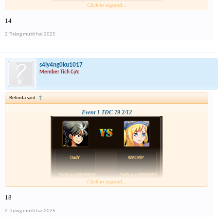
Click to expand...
14
2 Tháng mười hai 2025
s4iy4ng0ku1017
Member Tích Cực
Belinda said:
↑
Event 1 TĐC 79 2/12
Click to expand...
18
2 Tháng mười hai 2025