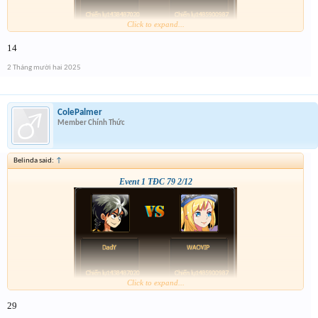
Click to expand...
14
2 Tháng mười hai 2025
ColePalmer
Member Chính Thức
Belinda said:
↑
Event 1 TĐC 79 2/12
Click to expand...
29