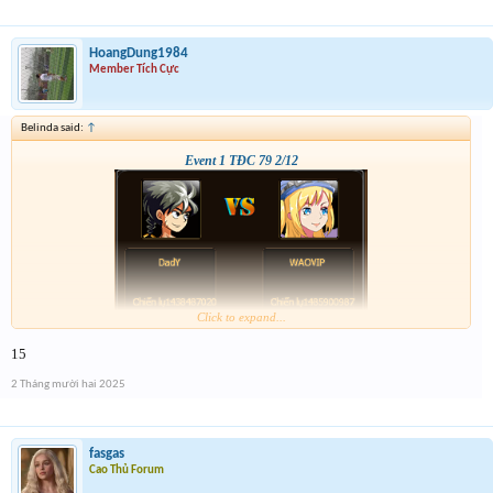
HoangDung1984
Member Tích Cực
Belinda said:
↑
Event 1 TĐC 79 2/12
Click to expand...
15
2 Tháng mười hai 2025
fasgas
Cao Thủ Forum