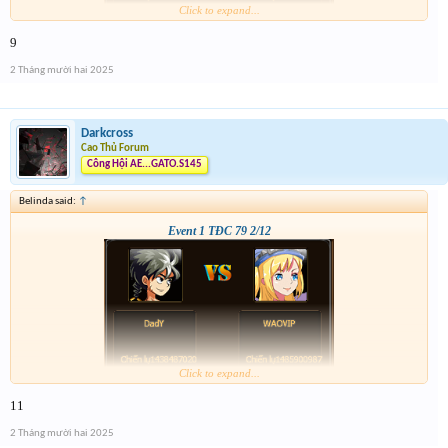
Click to expand...
9
2 Tháng mười hai 2025
Darkcross
Cao Thủ Forum
Công Hội AE...GATO.S145
Belinda said:
↑
Event 1 TĐC 79 2/12
Click to expand...
11
2 Tháng mười hai 2025