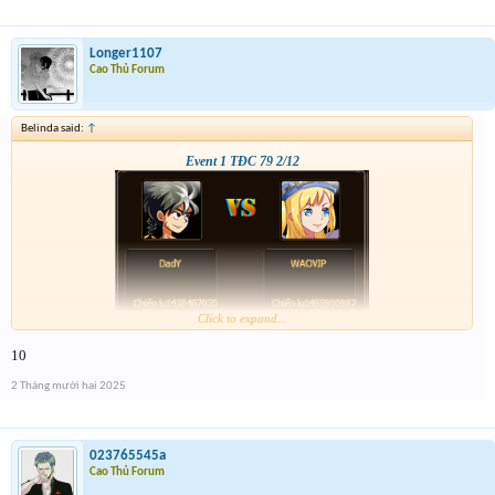
Longer1107
Cao Thủ Forum
Belinda said:
↑
Event 1 TĐC 79 2/12
Click to expand...
10
2 Tháng mười hai 2025
023765545a
Cao Thủ Forum