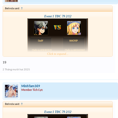
Belinda said:
↑
Event 1 TĐC 79 2/12
Click to expand...
19
2 Tháng mười hai 2025
MinhTam369
Member Tích Cực
Belinda said:
↑
Event 1 TĐC 79 2/12