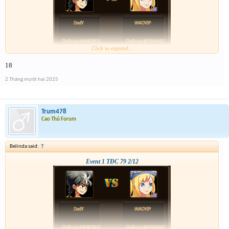
Click to expand...
18
2 Tháng mười hai 2025
Trum478
Cao Thủ Forum
Belinda said:
↑
Event 1 TĐC 79 2/12