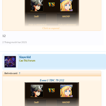
Click to expand...
12
2 Tháng mười hai 2025
Slayerkid
Cao Thủ Forum
Belinda said:
↑
Event 1 TĐC 79 2/12