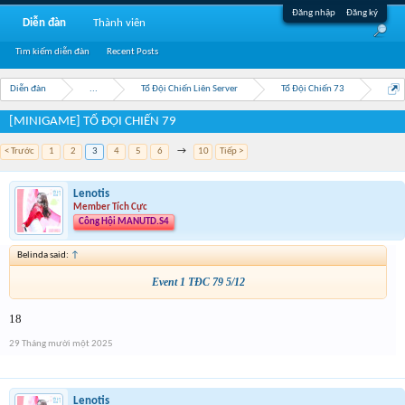
Đăng nhập
Đăng ký
Diễn đàn
Thành viên
Tìm kiếm diễn đàn
Recent Posts
Diễn đàn
...
Tổ Đội Chiến Liên Server
Tổ Đội Chiến 73
[MINIGAME] TỔ ĐỘI CHIẾN 79
< Trước
1
2
3
4
5
6
→
10
Tiếp >
Lenotis
Member Tích Cực
Công Hội MANUTD.S4
Belinda said:
↑
Event 1 TĐC 79 5/12
18
29 Tháng mười một 2025
Lenotis