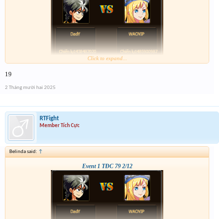
Click to expand...
19
2 Tháng mười hai 2025
RTFight
Member Tích Cực
Belinda said:
↑
Event 1 TĐC 79 2/12