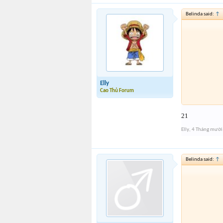
Belinda said:
↑
Elly
Cao Thủ Forum
21
Elly
,
4 Tháng mười
Belinda said:
↑