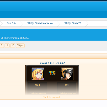
Giải Đấu
Tổ Đội Chiến Liên Server
Tổ Đội Chiến 73
,
28 Tháng mười một 2025
.
8
9
10
Tiếp >
Event 1 TĐC 79 4/12
Click to expand...