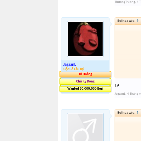
ThuongTruong
,
4 
Belinda said:
↑
JagaanL
Độc Cô Cầu Bại
Tứ Hoàng
Chữ Ký Động
19
Wanted 30.000.000 Beri
JagaanL
,
4 Tháng 
Belinda said:
↑