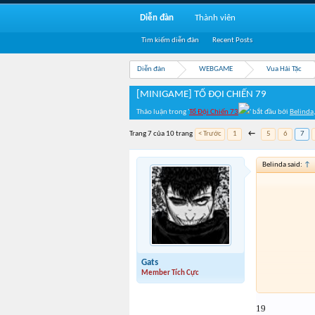
Diễn đàn
Thành viên
Tìm kiếm diễn đàn
Recent Posts
Diễn đàn
WEBGAME
Vua Hải Tặc
[MINIGAME] TỔ ĐỘI CHIẾN 79
Thảo luận trong '
Tổ Đội Chiến 73
' bắt đầu bởi
Belinda
Trang 7 của 10 trang
< Trước
1
←
5
6
7
Belinda said:
↑
Gats
Member Tích Cực
19