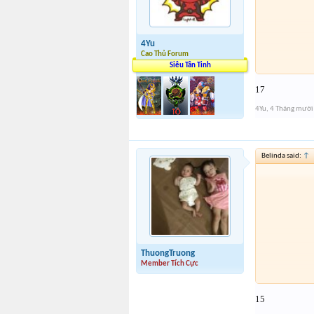
4Yu
Cao Thủ Forum
Siêu Tân Tinh
17
4Yu
,
4 Tháng mười
Belinda said:
↑
ThuongTruong
Member Tích Cực
15