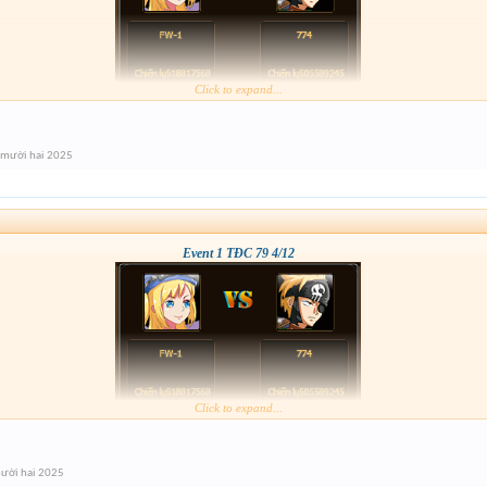
Click to expand...
 mười hai 2025
Event 1 TĐC 79 4/12
Click to expand...
ười hai 2025