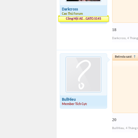
Darkcross
Cao Thủ Forum
Công Hội AE...GATO.S145
18
Darkcross
,
4 Tháng
Belinda said:
↑
BullHieu
Member Tích Cực
20
BullHieu
,
4 Tháng 