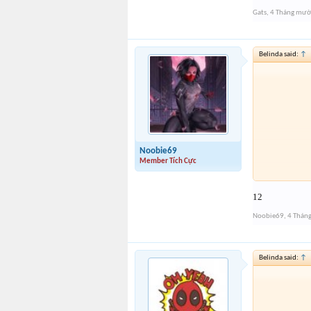
Gats
,
4 Tháng mườ
Belinda said:
↑
Noobie69
Member Tích Cực
12
Noobie69
,
4 Thán
Belinda said:
↑