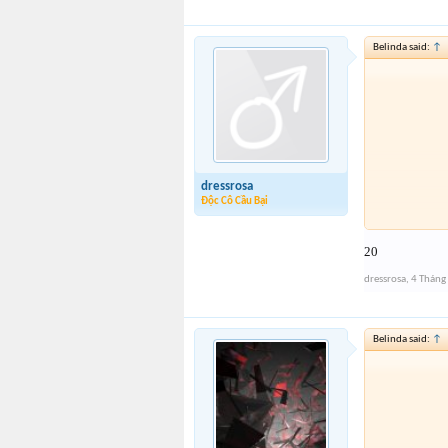
Belinda said:
↑
dressrosa
Độc Cô Cầu Bại
20
dressrosa
,
4 Tháng
Belinda said:
↑