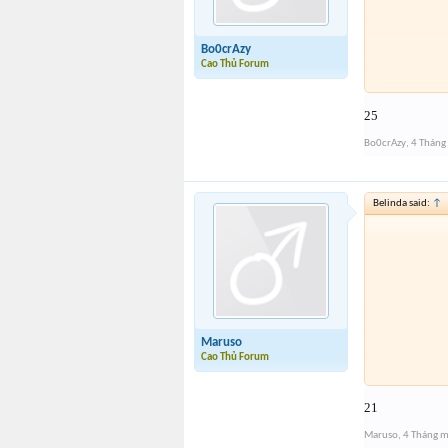
Bo0crAzy
Cao Thủ Forum
25
Bo0crAzy
,
4 Tháng
Belinda said:
↑
Maruso
Cao Thủ Forum
21
Maruso
,
4 Tháng m