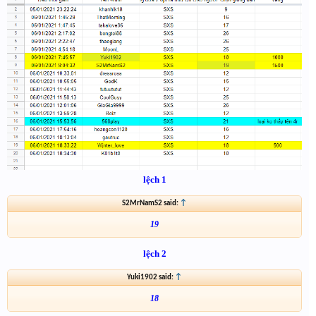
lệch 1
S2MrNamS2 said:
↑
19
lệch 2
Yuki1902 said:
↑
18