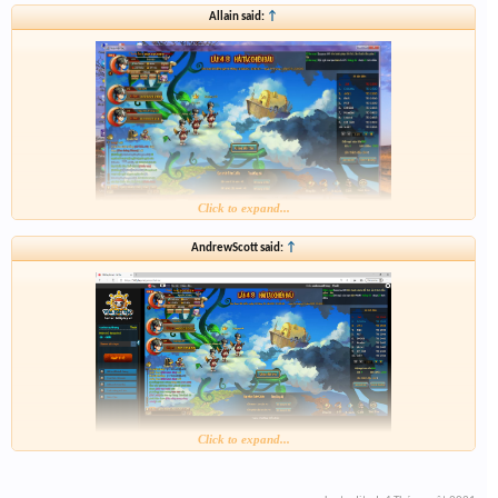
Allain said:
↑
Click to expand...
AndrewScott said:
↑
Click to expand...