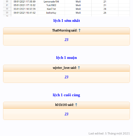
lệch 1 sớm nhất
ThatMorning said:
↑
23
lệch 1 muộn
wjnter_love said:
↑
23
lệch 1 cuối cùng
k01b1t0 said:
↑
23
Last edited:
5 Tháng một 2021