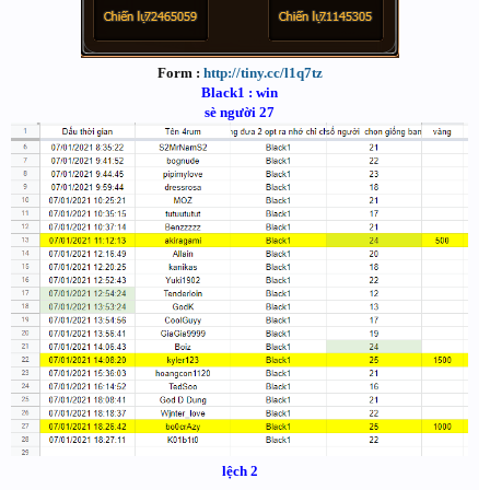
Form :
http://tiny.cc/l1q7tz
Black1 : win
sè người 27
lệch 2