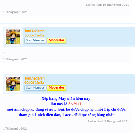
Last edited:
10 Tháng một 2021
1 Tháng một 2021
TomAadarsh
Độc Cô Cầu Bại
Staff Member
Moderator
1
1 Tháng một 2021
TomAadarsh
Độc Cô Cầu Bại
Staff Member
Moderator
Xếp hạng May mắn hôm nay
lần này là
5 với 11
mọi ảnh chụp ko đúng sẽ auto loại, ko được chụp hộ , mỗi 1 ip chỉ được
tham gia 1 nick diễn đàn, 1 acc , để được công bằng nhất
Last edited:
3 Tháng một 2021
1 Tháng một 2021