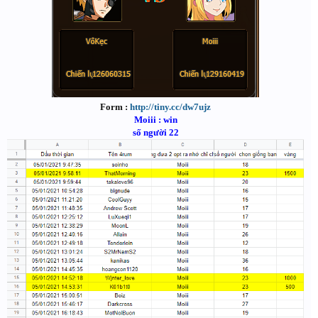
Form :
http://tiny.cc/dw7ujz
Moiii : win
số người 22