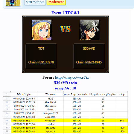
Staff Member
Moderator
Event 1 TDC 8/1
Form :
http://tiny.cc/wxr7tz
530+VĐ : win
số người : 10