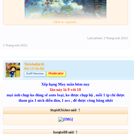
Click to expand...
Last edited:
2 Tháng một 2021
1 Tháng một 2021
TomAadarsh
Độc Cô Cầu Bại
Staff Member
Moderator
Xếp hạng May mắn hôm nay
lần này là 9 với 18
mọi ảnh chụp ko đúng sẽ auto loại, ko được chụp hộ , mỗi 1 ip chỉ được
tham gia 1 nick diễn đàn, 1 acc , để được công bằng nhất
StupidChicken said:
↑
bongtoi88 said:
↑