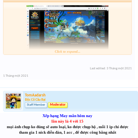
Click to expand...
Last edited:
3 Tháng một 2021
1 Tháng một 2021
TomAadarsh
Độc Cô Cầu Bại
Staff Member
Moderator
Xếp hạng May mắn hôm nay
lần này là 4 với 15
mọi ảnh chụp ko đúng sẽ auto loại, ko được chụp hộ , mỗi 1 ip chỉ được
tham gia 1 nick diễn đàn, 1 acc , để được công bằng nhất