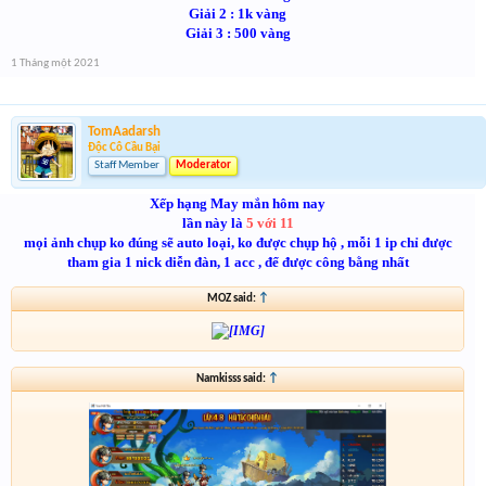
Giải 2 : 1k vàng
Giải 3 : 500 vàng
1 Tháng một 2021
TomAadarsh
Độc Cô Cầu Bại
Staff Member
Moderator
Xếp hạng May mắn hôm nay
lần này là
5 với 11
mọi ảnh chụp ko đúng sẽ auto loại, ko được chụp hộ , mỗi 1 ip chỉ được
tham gia 1 nick diễn đàn, 1 acc , để được công bằng nhất
MOZ said:
↑
Namkisss said:
↑