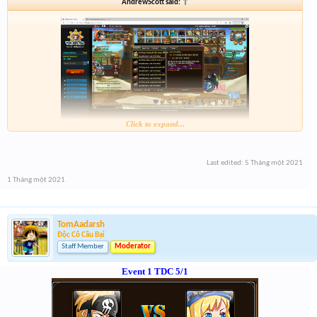
AndrewScott said:
↑
Click to expand...
Nguyên_Khang
S81.Mr1
Last edited:
5 Tháng một 2021
1 Tháng một 2021
TomAadarsh
Độc Cô Cầu Bại
Staff Member
Moderator
Event 1 TDC 5/1