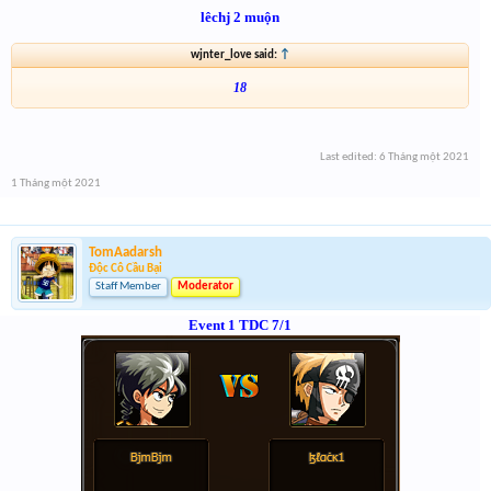
lêchj 2 muộn
wjnter_love said:
↑
18
Last edited:
6 Tháng một 2021
1 Tháng một 2021
TomAadarsh
Độc Cô Cầu Bại
Staff Member
Moderator
Event 1 TDC 7/1