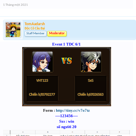
1 Tháng một 2021
TomAadarsh
Độc Cô Cầu Bại
Staff Member
Moderator
Event 1 TDC 6/1
Form :
http://tiny.cc/v7o7tz
----123456----
Sxs : win
số người 20