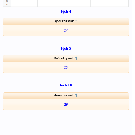
lệch 4
kyler123 said:
↑
14
lệch 5
Bo0crAzy said:
↑
15
lệch 10
dressrosa said:
↑
20