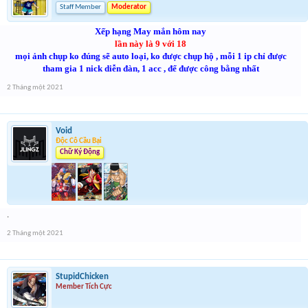
Staff Member
Moderator
Xếp hạng May mắn hôm nay
lần này là 9 với 18
mọi ảnh chụp ko đúng sẽ auto loại, ko được chụp hộ , mỗi 1 ip chỉ được
tham gia 1 nick diễn đàn, 1 acc , để được công bằng nhất
2 Tháng một 2021
Void
Độc Cô Cầu Bại
Chữ Ký Động
.
2 Tháng một 2021
StupidChicken
Member Tích Cực