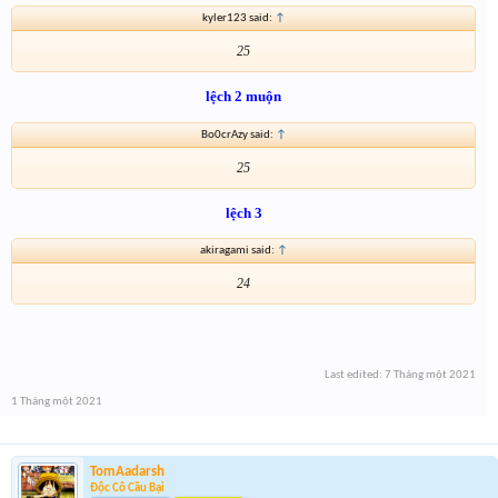
kyler123 said:
↑
25
lệch 2 muộn
Bo0crAzy said:
↑
25
lệch 3
akiragami said:
↑
24
Last edited:
7 Tháng một 2021
1 Tháng một 2021
TomAadarsh
Độc Cô Cầu Bại