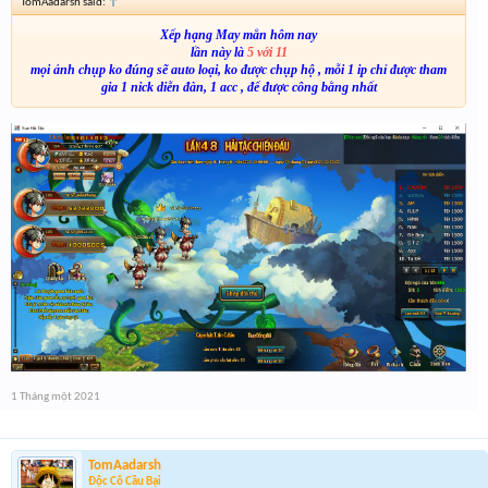
TomAadarsh said:
↑
Xếp hạng May mắn hôm nay
lần này là
5 với 11
mọi ảnh chụp ko đúng sẽ auto loại, ko được chụp hộ , mỗi 1 ip chỉ được tham
gia 1 nick diễn đàn, 1 acc , để được công bằng nhất
1 Tháng một 2021
TomAadarsh
Độc Cô Cầu Bại