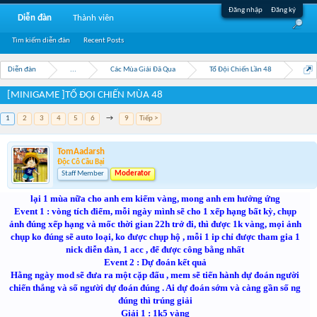
Đăng nhập
Đăng ký
Diễn đàn
Thành viên
Tìm kiếm diễn đàn
Recent Posts
Diễn đàn
...
Các Mùa Giải Đã Qua
Tổ Đội Chiến Lần 48
[MINIGAME ]TỔ ĐỘI CHIẾN MÙA 48
1
2
3
4
5
6
→
9
Tiếp >
TomAadarsh
Độc Cô Cầu Bại
Staff Member
Moderator
lại 1 mùa nữa cho anh em kiếm vàng, mong anh em hưởng ứng
Event 1 : vòng tích điểm, mỗi ngày mình sẽ cho 1 xếp hạng bất kỳ, chụp
ảnh đúng xếp hạng và mốc thời gian 22h trở đi, thì được 1k vàng, mọi ảnh
chụp ko đúng sẽ auto loại, ko được chụp hộ , mỗi 1 ip chỉ được tham gia 1
nick diễn đàn, 1 acc , để được công bằng nhất
Event 2 : Dự đoán kết quả
Hằng ngày mod sẽ đưa ra một cặp đấu , mem sẽ tiến hành dự đoán người
chiến thắng và số người dự đoán đúng . Ai dự đoán sớm và càng gần số ng
đúng thì trúng giải
Giải 1 : 1k5 vàng