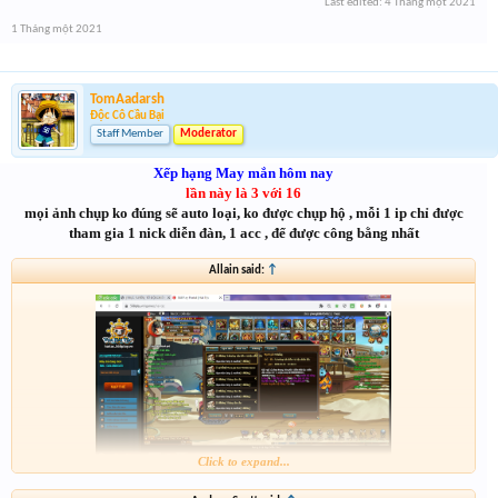
Last edited:
4 Tháng một 2021
1 Tháng một 2021
TomAadarsh
Độc Cô Cầu Bại
Staff Member
Moderator
Xếp hạng May mắn hôm nay
lần này là 3 với 16
mọi ảnh chụp ko đúng sẽ auto loại, ko được chụp hộ , mỗi 1 ip chỉ được
tham gia 1 nick diễn đàn, 1 acc , để được công bằng nhất
Allain said:
↑
Click to expand...