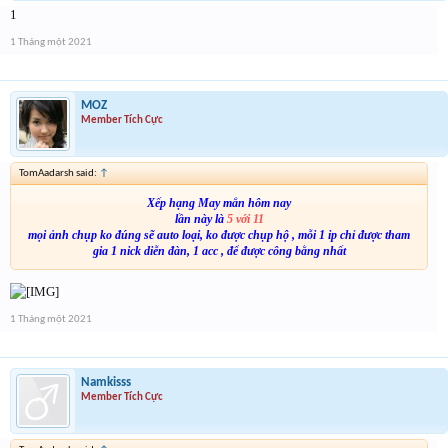
1
1 Tháng một 2021
MOZ
Member Tích Cực
TomAadarsh said:
↑
Xếp hạng May mắn hôm nay
lần này là
5 với 11
mọi ảnh chụp ko đúng sẽ auto loại, ko được chụp hộ , mỗi 1 ip chỉ được tham
gia 1 nick diễn đàn, 1 acc , để được công bằng nhất
1 Tháng một 2021
Namkisss
Member Tích Cực