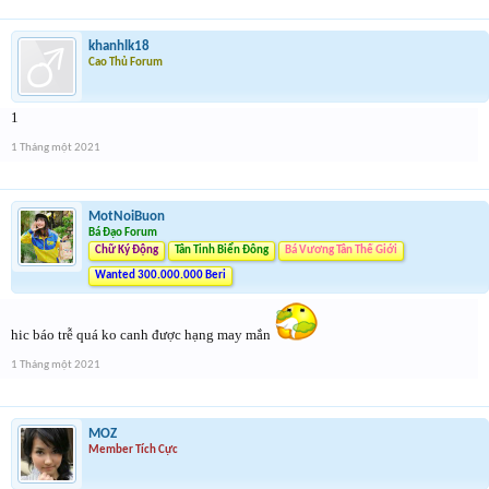
khanhlk18
Cao Thủ Forum
1
1 Tháng một 2021
MotNoiBuon
Bá Đạo Forum
Chữ Ký Động
Tân Tinh Biển Đông
Bá Vương Tân Thế Giới
Wanted 300.000.000 Beri
hic báo trễ quá ko canh được hạng may mắn
1 Tháng một 2021
MOZ
Member Tích Cực