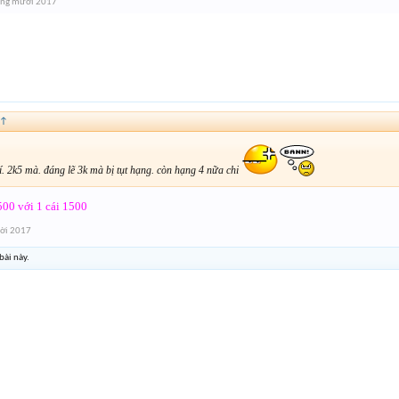
áng mười 2017
↑
í. 2k5 mà. đáng lẽ 3k mà bị tụt hạng. còn hạng 4 nữa chi
 500 với 1 cái 1500
ời 2017
bài này.