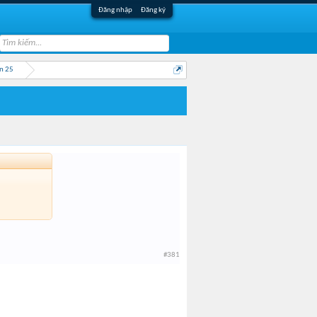
Đăng nhập
Đăng ký
n 25
#381