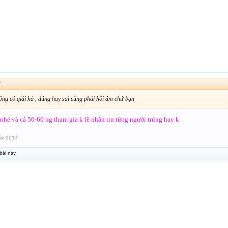
↑
ng có giải hả , đúng hay sai cũng phải hồi âm chứ bạn
nhé và cả 50-60 ng tham gia k lẽ nhắn tin từng người trúng hay k
ời 2017
bài này.