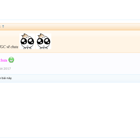
:
↑
GC về chưa
 chưa
ời 2017
 bài này.