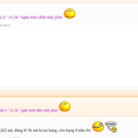
y k " có 2k " nghe mún đấm mấy phát
ời 2017
ấy k " có 2k " nghe mún đấm mấy phát
. 2k5 mà. đáng lẽ 3k mà bị tụt hạng. còn hạng 4 nữa chi