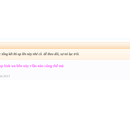
 tổng kết thì up lên này nhé cô. dễ theo dõi, sợ nó lạc trôi.
 up link wa bên này r lần nào củng thế mà
ời 2017