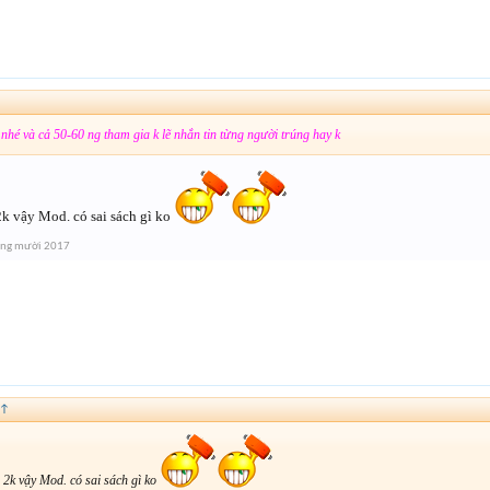
nhé và cả 50-60 ng tham gia k lẽ nhắn tin từng người trúng hay k
2k vậy Mod. có sai sách gì ko
áng mười 2017
↑
 2k vậy Mod. có sai sách gì ko