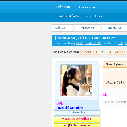
Diễn đàn
Thành viên
Tìm kiếm diễn đàn
Recent Posts
Diễn đàn
WEBGAME
Vua Hải Tặc
[MINIGAME]VƯƠNG GIẢ CHIẾN 25
Thảo luận trong '
Vương Giả Chiến 25
' bắt đầu bởi
J-Fla
,
1
Trang 20 của 20 trang
< Trước
1
←
15
16
17
StreetStyle said:
chưa mà Mod
ok
J-Fla
,
26 Tháng mư
J-Fla
Tuyệt Thế Anh Hùng
Staff Member
♥ Wanted Only Alive ♥
♥ QTV Dễ Thương ♥