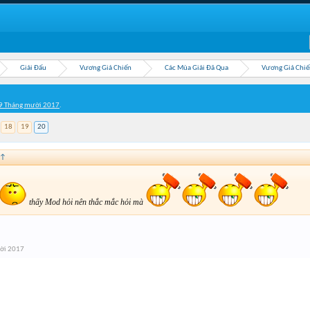
Giải Đấu
Vương Giả Chiến
Các Mùa Giải Đã Qua
Vương Giả Chiế
9 Tháng mười 2017
.
18
19
20
↑
thấy Mod hỏi nên thắc mắc hỏi mà
ời 2017