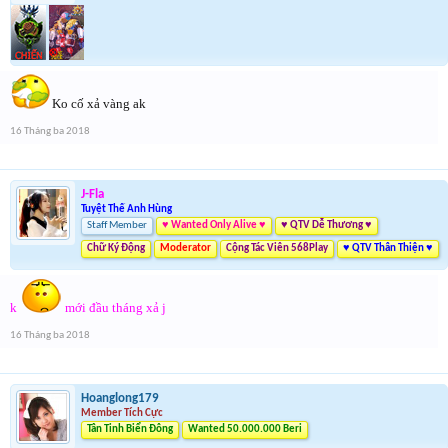
Ko cố xả vàng ak
16 Tháng ba 2018
J-Fla
Tuyệt Thế Anh Hùng
Staff Member
♥ Wanted Only Alive ♥
♥ QTV Dễ Thương ♥
Chữ Ký Động
Moderator
Cộng Tác Viên 568Play
♥ QTV Thân Thiện ♥
k
mới đầu tháng xả j
16 Tháng ba 2018
Hoanglong179
Member Tích Cực
Tân Tinh Biển Đông
Wanted 50.000.000 Beri