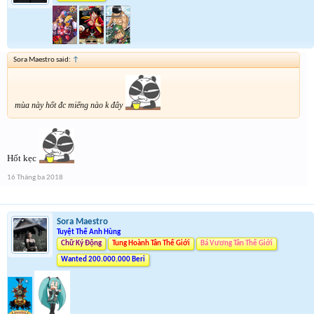
Sora Maestro said:
↑
mùa này hốt đc miếng nào k đây
Hốt kẹc
16 Tháng ba 2018
Sora Maestro
Tuyệt Thế Anh Hùng
Chữ Ký Động
Tung Hoành Tân Thế Giới
Bá Vương Tân Thế Giới
Wanted 200.000.000 Beri