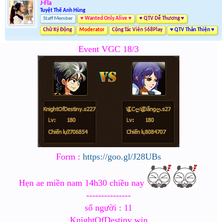
J-Fla
Tuyệt Thế Anh Hùng
Staff Member
♥ Wanted Only Alive ♥
♥ QTV Dễ Thương ♥
Chữ Ký Động
Moderator
Cộng Tác Viên 568Play
♥ QTV Thân Thiện ♥
Event VGC 18/3
Form :
https://goo.gl/J28UBs
Hẹn ae miền nam 14h30 chiều nay
---------------
số người : 11
KnightOfDestiny win