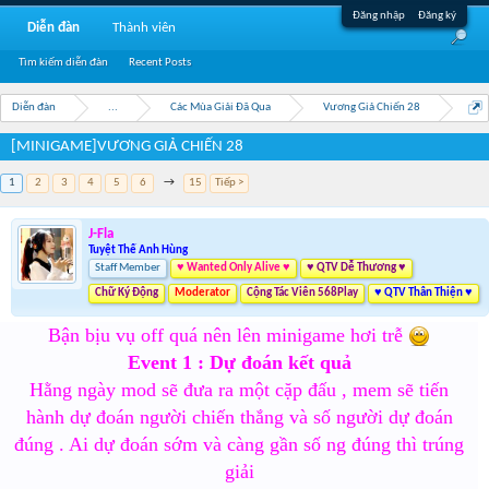
Đăng nhập
Đăng ký
Diễn đàn
Thành viên
Tìm kiếm diễn đàn
Recent Posts
Diễn đàn
...
Các Mùa Giải Đã Qua
Vương Giả Chiến 28
[MINIGAME]VƯƠNG GIẢ CHIẾN 28
1
2
3
4
5
6
→
15
Tiếp >
J-Fla
Tuyệt Thế Anh Hùng
Staff Member
♥ Wanted Only Alive ♥
♥ QTV Dễ Thương ♥
Chữ Ký Động
Moderator
Cộng Tác Viên 568Play
♥ QTV Thân Thiện ♥
Bận bịu vụ off quá nên lên minigame hơi trễ
Event 1 : Dự đoán kết quả
Hằng ngày mod sẽ đưa ra một cặp đấu , mem sẽ tiến
hành dự đoán người chiến thắng và số người dự đoán
đúng . Ai dự đoán sớm và càng gần số ng đúng thì trúng
giải