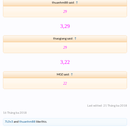
thuanhm88 said:
↑
29
3,29
thaogiang said:
↑
29
3,22
MOZ said:
↑
22
Last edited:
21 Tháng ba 2018
16 Tháng ba 2018
7L0v3
and
thuanhm88
like this.