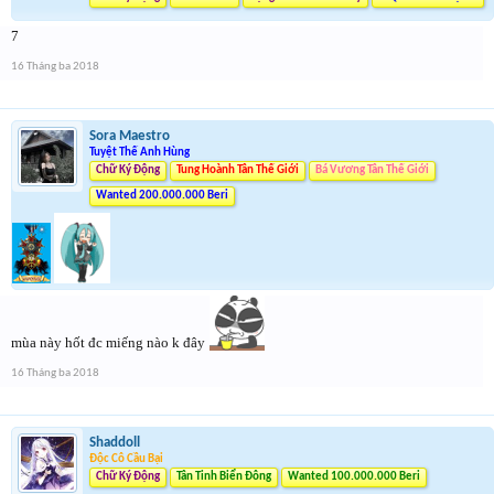
7
16 Tháng ba 2018
Sora Maestro
Tuyệt Thế Anh Hùng
Chữ Ký Động
Tung Hoành Tân Thế Giới
Bá Vương Tân Thế Giới
Wanted 200.000.000 Beri
mùa này hốt đc miếng nào k đây
16 Tháng ba 2018
Shaddoll
Độc Cô Cầu Bại
Chữ Ký Động
Tân Tinh Biển Đông
Wanted 100.000.000 Beri