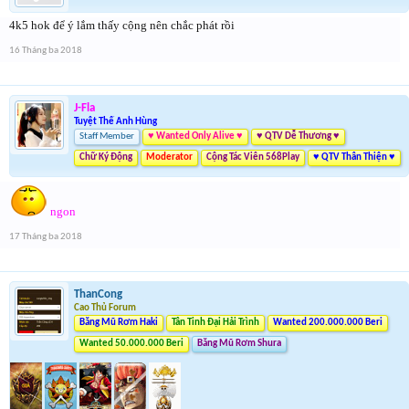
4k5 hok để ý lắm thấy cộng nên chắc phát rồi
16 Tháng ba 2018
J-Fla
Tuyệt Thế Anh Hùng
Staff Member
♥ Wanted Only Alive ♥
♥ QTV Dễ Thương ♥
Chữ Ký Động
Moderator
Cộng Tác Viên 568Play
♥ QTV Thân Thiện ♥
ngon
17 Tháng ba 2018
ThanCong
Cao Thủ Forum
Băng Mũ Rơm Haki
Tân Tinh Đại Hải Trình
Wanted 200.000.000 Beri
Wanted 50.000.000 Beri
Băng Mũ Rơm Shura