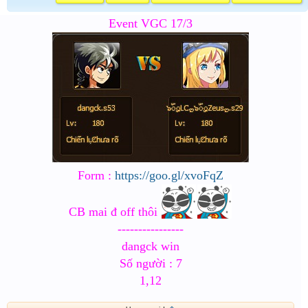
Event VGC 17/3
Form :
https://goo.gl/xvoFqZ
CB mai đ off thôi
----------------
dangck win
Số người : 7
1,12