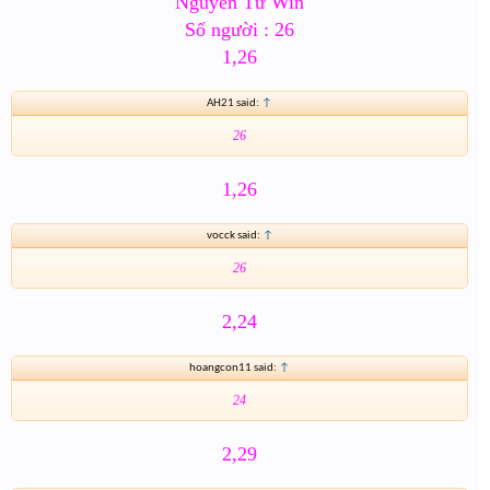
Nguyên Tử Win
Số người : 26
1,26
AH21 said:
↑
26
1,26
vocck said:
↑
26
2,24
hoangcon11 said:
↑
24
2,29