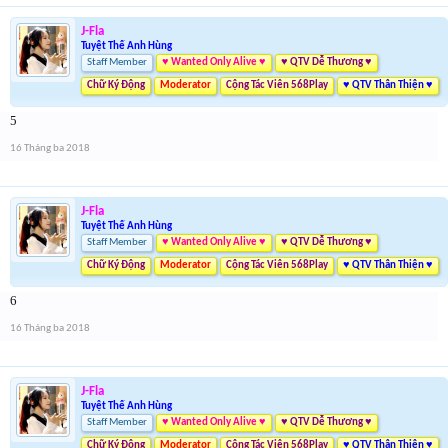
J-Fla
Tuyệt Thế Anh Hùng
Staff Member
♥ Wanted Only Alive ♥
♥ QTV Dễ Thương ♥
Chữ Ký Động
Moderator
Cộng Tác Viên 568Play
♥ QTV Thân Thiện ♥
5
16 Tháng ba 2018
J-Fla
Tuyệt Thế Anh Hùng
Staff Member
♥ Wanted Only Alive ♥
♥ QTV Dễ Thương ♥
Chữ Ký Động
Moderator
Cộng Tác Viên 568Play
♥ QTV Thân Thiện ♥
6
16 Tháng ba 2018
J-Fla
Tuyệt Thế Anh Hùng
Staff Member
♥ Wanted Only Alive ♥
♥ QTV Dễ Thương ♥
Chữ Ký Động
Moderator
Cộng Tác Viên 568Play
♥ QTV Thân Thiện ♥