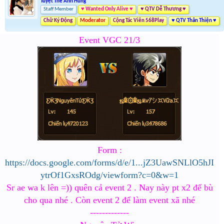
Tuyệt Thế Anh Hùng
Staff Member
♥ Wanted Only Alive ♥
♥ QTV Dễ Thương ♥
Chữ Ký Động
Moderator
Cộng Tác Viên 568Play
♥ QTV Thân Thiện ♥
Event VGC 21/3
Form :
https://docs.google.com/forms/d/e/1...jZ3UawSNLlO5hJI
ytrOf1GxsROdg/viewform?c=0&w=1
Sr ae wa k lên =)) quên cả event 2 . Nay này pt x2 để bù
cho qua nhé . Còn event 2 để làm event xã nhé
-------------