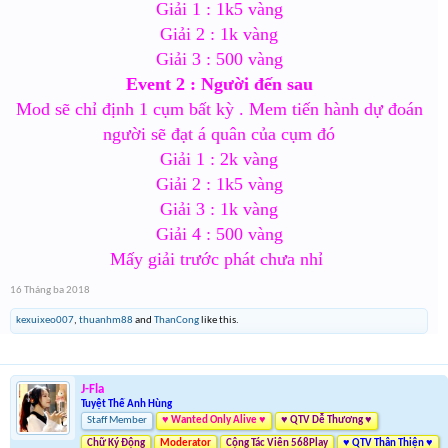
Giải 1 : 1k5 vàng
Giải 2 : 1k vàng
Giải 3 : 500 vàng
Event 2 : Người đến sau
Mod sẽ chỉ định 1 cụm bất kỳ . Mem tiến hành dự đoán
người sẽ đạt á quân của cụm đó
Giải 1 : 2k vàng
Giải 2 : 1k5 vàng
Giải 3 : 1k vàng
Giải 4 : 500 vàng
Mấy giải trước phát chưa nhỉ
16 Tháng ba 2018
kexuixeo007
,
thuanhm88
and
ThanCong
like this.
J-Fla
Tuyệt Thế Anh Hùng
Staff Member
♥ Wanted Only Alive ♥
♥ QTV Dễ Thương ♥
Chữ Ký Động
Moderator
Cộng Tác Viên 568Play
♥ QTV Thân Thiện ♥