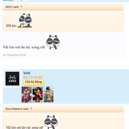
AH21 said:
↑
Hốt kẹc
Vãi lòn onl ăn rác xong off
16 Tháng ba 2018
Void
Độc Cô Cầu Bại
Chữ Ký Động
Sora Maestro said:
↑
Vãi lòn onl ăn rác xong off