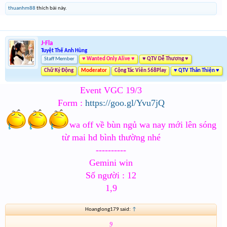
thuanhm88
thích bài này.
J-Fla
Tuyệt Thế Anh Hùng
Staff Member
♥ Wanted Only Alive ♥
♥ QTV Dễ Thương ♥
Chữ Ký Động
Moderator
Cộng Tác Viên 568Play
♥ QTV Thân Thiện ♥
Event VGC 19/3
Form :
https://goo.gl/Yvu7jQ
wa off về bùn ngủ wa nay mới lên sóng
từ mai hd bình thường nhé
----------
Gemini win
Số người : 12
1,9
Hoanglong179 said:
↑
9