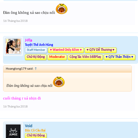
Đàn ông không xả sao chịu nổi
16 Tháng ba 2018
J-Fla
Tuyệt Thế Anh Hùng
Staff Member
♥ Wanted Only Alive ♥
♥ QTV Dễ Thương ♥
Chữ Ký Động
Moderator
Cộng Tác Viên 568Play
♥ QTV Thân Thiện ♥
Hoanglong179 said:
↑
Đàn ông không xả sao chịu nổi
cuối tháng r xả nhịn đi
16 Tháng ba 2018
Void
Độc Cô Cầu Bại
Chữ Ký Động