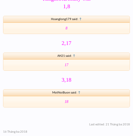
1,8
Hoanglong179 said:
↑
8
2,17
AH21 said:
↑
17
3,18
MotNoiBuon said:
↑
18
Last edited:
21 Tháng ba 2018
16 Tháng ba 2018