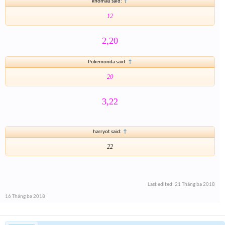
khomau said:
↑
12
2,20
Pokemonda said:
↑
20
3,22
harryot said:
↑
22
Last edited:
21 Tháng ba 2018
16 Tháng ba 2018