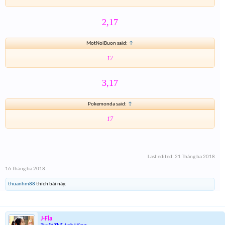
2,17
MotNoiBuon said:
↑
17
3,17
Pokemonda said:
↑
17
Last edited:
21 Tháng ba 2018
16 Tháng ba 2018
thuanhm88
thích bài này.
J-Fla