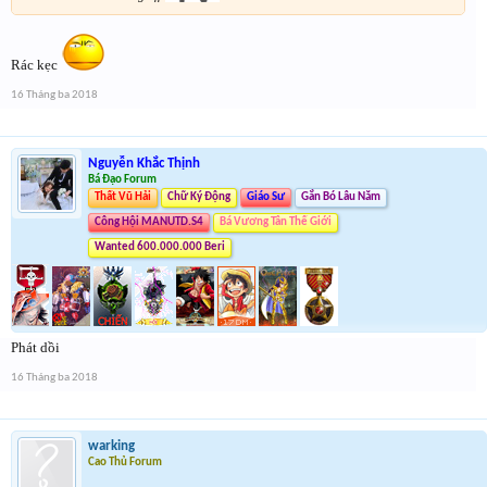
Rác kẹc
16 Tháng ba 2018
Nguyễn Khắc Thịnh
Bá Đạo Forum
Thất Vũ Hải
Chữ Ký Động
Giáo Sư
Gắn Bó Lâu Năm
Công Hội MANUTD.S4
Bá Vương Tân Thế Giới
Wanted 600.000.000 Beri
Phát dồi
16 Tháng ba 2018
warking
Cao Thủ Forum