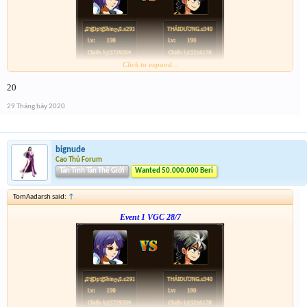
Click to expand...
Link :
http://tiny.cc/tyrksz
20
--phạch phạch--
29 Tháng bảy 2020
bignude
Cao Thủ Forum
Tân Tinh Tân Thế Giới
Wanted 50.000.000 Beri
TomAadarsh said:
↑
Event 1 VGC 28/7