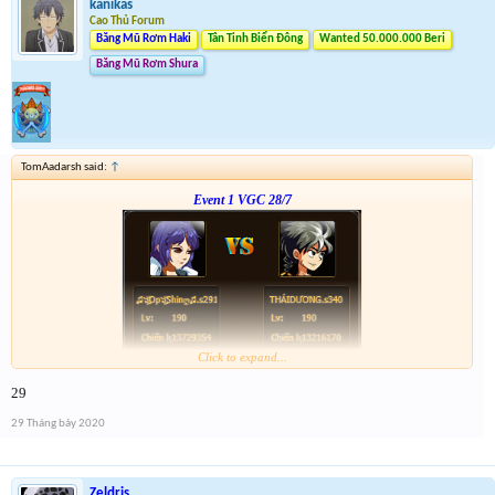
kanikas
Cao Thủ Forum
Băng Mũ Rơm Haki
Tân Tinh Biển Đông
Wanted 50.000.000 Beri
Băng Mũ Rơm Shura
TomAadarsh said:
↑
Event 1 VGC 28/7
Click to expand...
Link :
http://tiny.cc/tyrksz
29
--phạch phạch--
29 Tháng bảy 2020
Zeldris