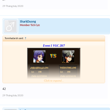
--phạch phạch--
29 Tháng bảy 2020
SharkDuong
Member Tích Cực
TomAadarsh said:
↑
Event 1 VGC 28/7
Click to expand...
Link :
http://tiny.cc/tyrksz
42
--phạch phạch--
29 Tháng bảy 2020