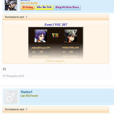
Độc Cô Cầu Bại
Tứ Hoàng
Siêu Tân Tinh
Băng Mũ Rơm Shura
TomAadarsh said:
↑
Event 1 VGC 28/7
Click to expand...
Link :
http://tiny.cc/tyrksz
35
--phạch phạch--
29 Tháng bảy 2020
TheNmT
Cao Thủ Forum
TomAadarsh said:
↑