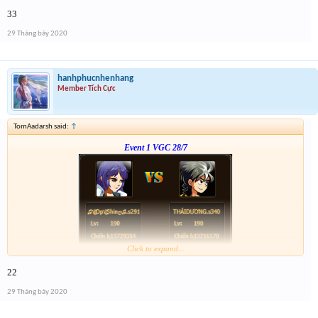
Link :
http://tiny.cc/tyrksz
33
--phạch phạch--
29 Tháng bảy 2020
hanhphucnhenhang
Member Tích Cực
TomAadarsh said:
↑
Event 1 VGC 28/7
Click to expand...
Link :
http://tiny.cc/tyrksz
22
--phạch phạch--
29 Tháng bảy 2020