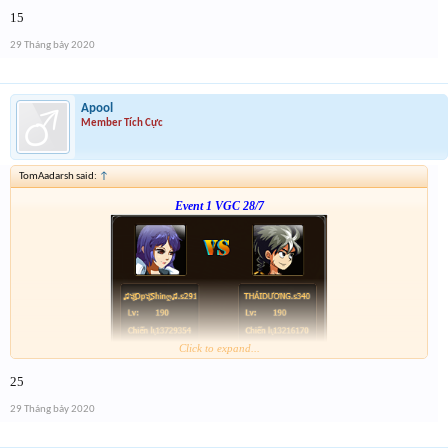
Link :
http://tiny.cc/tyrksz
15
--phạch phạch--
29 Tháng bảy 2020
Apool
Member Tích Cực
TomAadarsh said:
↑
Event 1 VGC 28/7
Click to expand...
Link :
http://tiny.cc/tyrksz
25
--phạch phạch--
29 Tháng bảy 2020