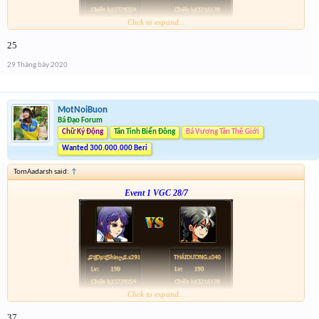
Click to expand...
Link :
http://tiny.cc/tyrksz
25
--phạch phạch--
29 Tháng bảy 2020
MotNoiBuon
Bá Đạo Forum
Chữ Ký Động
Tân Tinh Biển Đông
Bá Vương Tân Thế Giới
Wanted 300.000.000 Beri
TomAadarsh said:
↑
Event 1 VGC 28/7
Click to expand...
Link :
http://tiny.cc/tyrksz
37