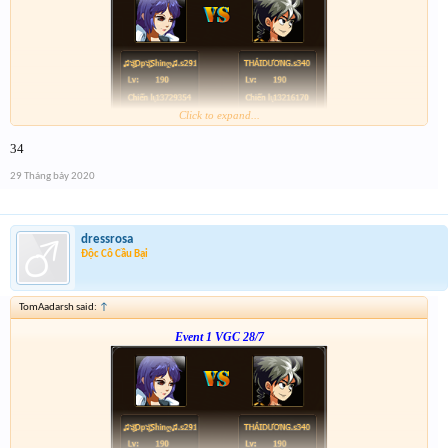
Click to expand...
Link :
http://tiny.cc/tyrksz
34
--phạch phạch--
29 Tháng bảy 2020
dressrosa
Độc Cô Cầu Bại
TomAadarsh said:
↑
Event 1 VGC 28/7