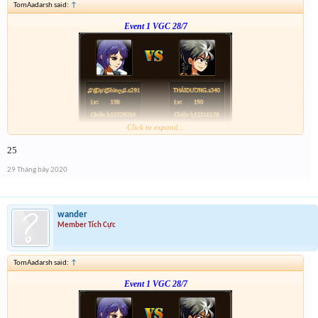
TomAadarsh said:
↑
Event 1 VGC 28/7
Click to expand...
Link :
http://tiny.cc/tyrksz
25
--phạch phạch--
29 Tháng bảy 2020
wander
Member Tích Cực
TomAadarsh said:
↑
Event 1 VGC 28/7