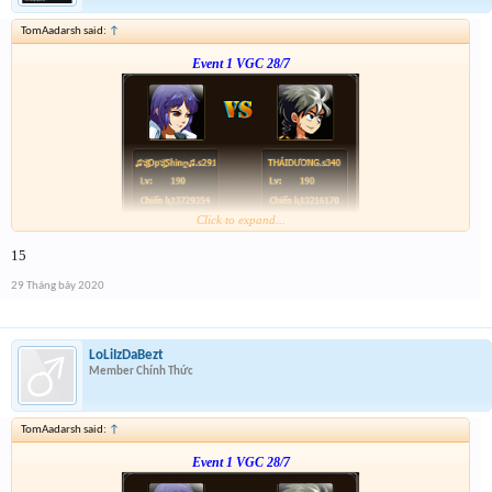
TomAadarsh said:
↑
Event 1 VGC 28/7
Click to expand...
Link :
http://tiny.cc/tyrksz
15
--phạch phạch--
29 Tháng bảy 2020
LoLiIzDaBezt
Member Chính Thức
TomAadarsh said:
↑
Event 1 VGC 28/7