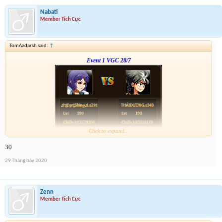
Nabati
Member Tích Cực
TomAadarsh said:
↑
Event 1 VGC 28/7
Click to expand...
Link :
http://tiny.cc/tyrksz
30
--phạch phạch--
29 Tháng bảy 2020
Zenn
Member Tích Cực