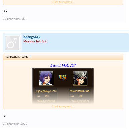
Click to expand...
Link :
http://tiny.cc/tyrksz
36
--phạch phạch--
29 Tháng bảy 2020
hoangs445
Member Tích Cực
TomAadarsh said:
↑
Event 1 VGC 28/7
Click to expand...
Link :
http://tiny.cc/tyrksz
31
--phạch phạch--
29 Tháng bảy 2020