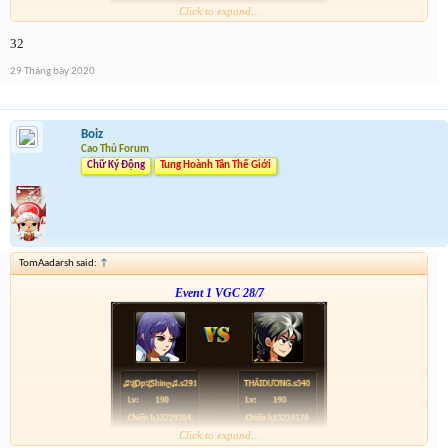
Click to expand...
Link :
http://tiny.cc/tyrksz
32
--phạch phạch--
29 Tháng bảy 2020
Boiz
Cao Thủ Forum
Chữ Ký Động
Tung Hoành Tân Thế Giới
TomAadarsh said:
↑
Event 1 VGC 28/7
Click to expand...