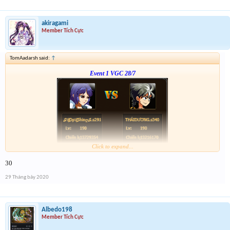
akiragami
Member Tích Cực
TomAadarsh said:
↑
Event 1 VGC 28/7
Click to expand...
Link :
http://tiny.cc/tyrksz
30
--phạch phạch--
29 Tháng bảy 2020
Albedo198
Member Tích Cực