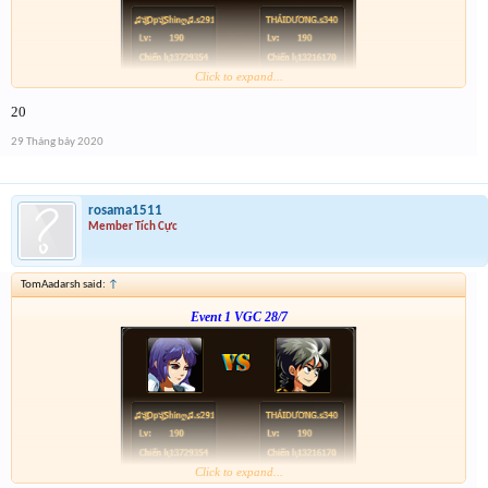
Click to expand...
Link :
http://tiny.cc/tyrksz
20
--phạch phạch--
29 Tháng bảy 2020
rosama1511
Member Tích Cực
TomAadarsh said:
↑
Event 1 VGC 28/7
Click to expand...