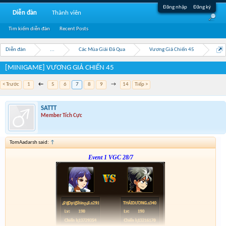
Đăng nhập
Đăng ký
Diễn đàn
Thành viên
Tìm kiếm diễn đàn
Recent Posts
Diễn đàn
...
Các Mùa Giải Đã Qua
Vương Giả Chiến 45
[MINIGAME] VƯƠNG GIẢ CHIẾN 45
< Trước
1
←
5
6
7
8
9
→
14
Tiếp >
SATTT
Member Tích Cực
TomAadarsh said:
↑
Event 1 VGC 28/7