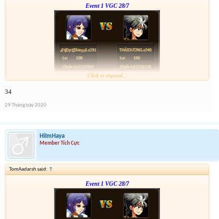
Event 1 VGC 28/7
Click to expand...
Link :
http://tiny.cc/tyrksz
34
--phạch phạch--
29 Tháng bảy 2020
HiImHaya
Member Tích Cực
TomAadarsh said:
↑
Event 1 VGC 28/7